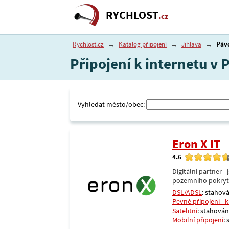
RYCHLOST
.cz
Rychlost.cz
→
Katalog připojení
→
Jihlava
→
Páv
Připojení k internetu v 
Vyhledat město/obec:
Eron X IT
4.6
Digitální partner 
pozemního pokrytí 
DSL/ADSL
: stahová
Pevné připojení - 
Satelitní
: stahování
Mobilní připojení
: