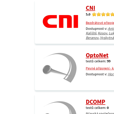
CNI
5.0
Bezdrátové připoj
Dostupnost v:
Ant
Kaliště
,
Kosov
,
Luk
Beranov
,
Vyskytná
OptoNet
testů celkem:
99
Pevné připojení - 
Dostupnost v:
Hor
DCOMP
testů celkem:
0
ihlavská společnos