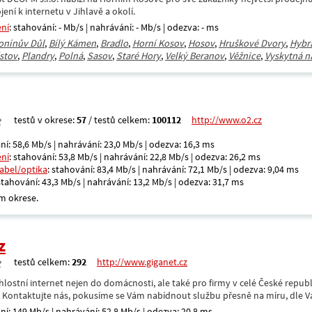
ení k internetu v Jihlavě a okolí.
ení
: stahování: - Mb/s | nahrávání: - Mb/s | odezva: - ms
onínův Důl
,
Bílý Kámen
,
Bradlo
,
Horní Kosov
,
Hosov
,
Hruškové Dvory
,
Hybr
stov
,
Plandry
,
Polná
,
Sasov
,
Staré Hory
,
Velký Beranov
,
Věžnice
,
Vyskytná n
testů v okrese:
57
/ testů celkem:
100112
http://www.o2.cz
ní: 58,6 Mb/s | nahrávání: 23,0 Mb/s | odezva: 16,3 ms
ení
: stahování: 53,8 Mb/s | nahrávání: 22,8 Mb/s | odezva: 26,2 ms
kabel/optika
: stahování: 83,4 Mb/s | nahrávání: 72,1 Mb/s | odezva: 9,04 ms
 stahování: 43,3 Mb/s | nahrávání: 13,2 Mb/s | odezva: 31,7 ms
m okrese.
z
testů celkem:
292
http://www.giganet.cz
hlostní internet nejen do domácnosti, ale také pro firmy v celé České repub
. Kontaktujte nás, pokusíme se Vám nabídnout službu přesně na míru, dle V
ní: 149 Mb/s | nahrávání: 52,8 Mb/s | odezva: 20,8 ms