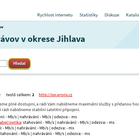
Rychlost internetu
Statistiky
Diskuze
Katalo
ov
Pávov v okrese Jihlava
testů celkem:
2
http://isp.eronx.cz
- jsme plně dostupní, a rádi Vám nabídneme maximální služby s přidanou hod
rádi nabídneme stabilní satelitní připojení.
ní: - Mb/s | nahrávání: - Mb/s | odezva: - ms
kabel/optika
: stahování: - Mb/s | nahrávání: - Mb/s | odezva: - ms
: - Mb/s | nahrávání: - Mb/s | odezva: - ms
 stahování: - Mb/s | nahrávání: - Mb/s | odezva: - ms