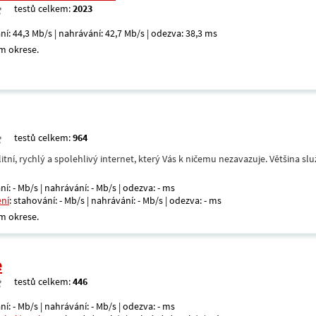
testů celkem:
2023
ní: 44,3 Mb/s | nahrávání: 42,7 Mb/s | odezva: 38,3 ms
m okrese.
testů celkem:
964
itní, rychlý a spolehlivý internet, který Vás k ničemu nezavazuje. Většina s
ní: - Mb/s | nahrávání: - Mb/s | odezva: - ms
ení
: stahování: - Mb/s | nahrávání: - Mb/s | odezva: - ms
m okrese.
e
testů celkem:
446
ní: - Mb/s | nahrávání: - Mb/s | odezva: - ms