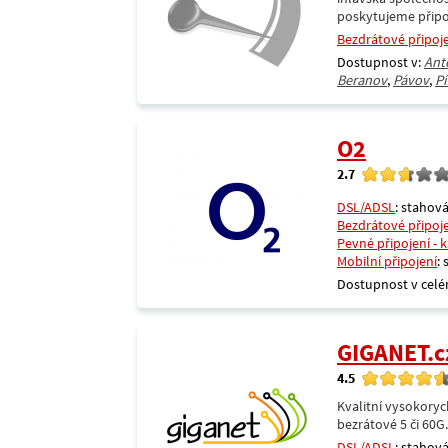
poskytujeme připoj
Bezdrátové připoj
Dostupnost v:
Ant
Beranov
,
Pávov
,
Pí
O2
2.7
DSL/ADSL
: stahová
Bezdrátové připoj
Pevné připojení - 
Mobilní připojení
:
Dostupnost v celé
GIGANET.c
4.5
Kvalitní vysokoryc
bezrátové 5 či 60G
DSL/ADSL
: stahová