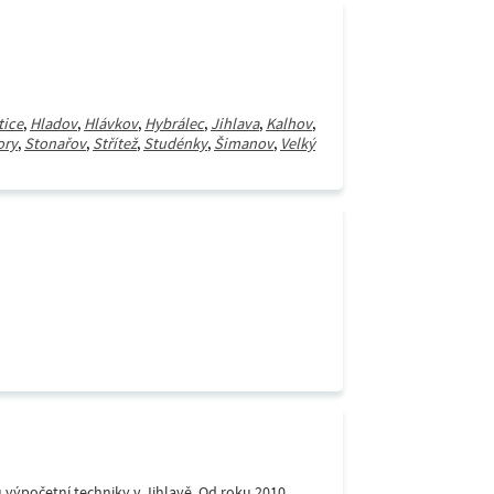
tice
,
Hladov
,
Hlávkov
,
Hybrálec
,
Jihlava
,
Kalhov
,
ory
,
Stonařov
,
Střítež
,
Studénky
,
Šimanov
,
Velký
 výpočetní techniky v Jihlavě. Od roku 2010