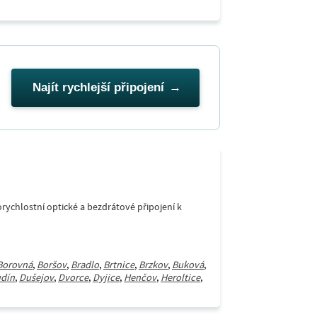
Najít rychlejší připojení
rychlostní optické a bezdrátové připojení k
Borovná
,
Boršov
,
Bradlo
,
Brtnice
,
Brzkov
,
Buková
,
dín
,
Dušejov
,
Dvorce
,
Dyjice
,
Henčov
,
Heroltice
,