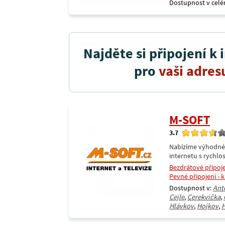
Dostupnost v celé
Najděte si připojení k 
pro
vaši adres
M-SOFT
3.7
Nabízíme výhodné i
internetu s rychlos
Bezdrátové připoj
Pevné připojení - 
Dostupnost v:
Ant
Cejle
,
Cerekvička
,
Hlávkov
,
Hojkov
,
H