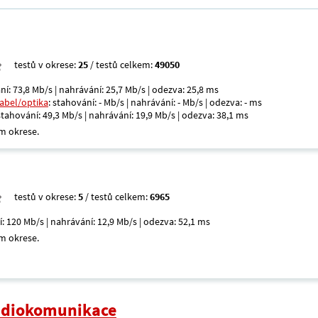
testů v okrese:
25
/ testů celkem:
49050
ní: 73,8 Mb/s | nahrávání: 25,7 Mb/s | odezva: 25,8 ms
kabel/optika
: stahování: - Mb/s | nahrávání: - Mb/s | odezva: - ms
 stahování: 49,3 Mb/s | nahrávání: 19,9 Mb/s | odezva: 38,1 ms
m okrese.
testů v okrese:
5
/ testů celkem:
6965
í: 120 Mb/s | nahrávání: 12,9 Mb/s | odezva: 52,1 ms
m okrese.
radiokomunikace