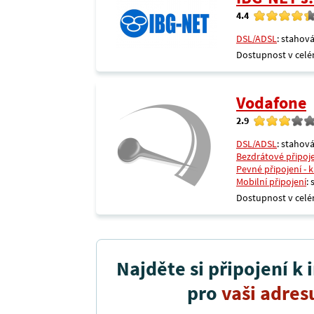
4.4
DSL/ADSL
: stahová
Dostupnost v celé
Vodafone
2.9
DSL/ADSL
: stahová
Bezdrátové připoj
Pevné připojení - 
Mobilní připojení
:
Dostupnost v celé
Najděte si připojení k 
pro
vaši adres