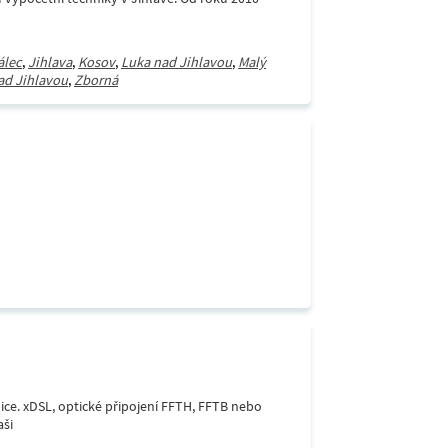
álec
,
Jihlava
,
Kosov
,
Luka nad Jihlavou
,
Malý
ad Jihlavou
,
Zborná
lice. xDSL, optické připojení FFTH, FFTB nebo
aši