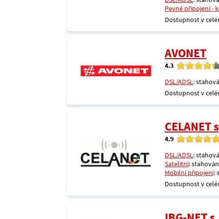
Pevné připojení - 
Dostupnost v celé
AVONET
4.3
DSL/ADSL
: stahová
Dostupnost v celé
CELANET sp
4.9
DSL/ADSL
: stahová
Satelitní
: stahování
Mobilní připojení
:
Dostupnost v celé
IBG-NET s.