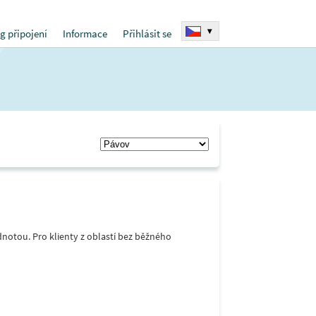
▾
g připojení
Informace
Přihlásit se
notou. Pro klienty z oblastí bez běžného