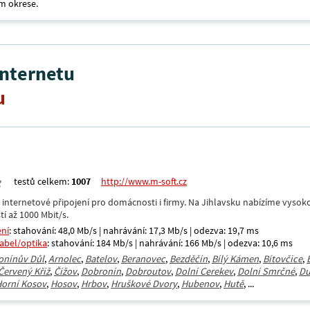
m okrese.
internetu
u
testů celkem:
1007
http://www.m-soft.cz
nternetové připojení pro domácnosti i firmy. Na Jihlavsku nabízíme vysoko
tí až 1000 Mbit/s.
ení
: stahování: 48,0 Mb/s | nahrávání: 17,3 Mb/s | odezva: 19,7 ms
kabel/optika
: stahování: 184 Mb/s | nahrávání: 166 Mb/s | odezva: 10,6 ms
onínův Důl
,
Arnolec
,
Batelov
,
Beranovec
,
Bezděčín
,
Bílý Kámen
,
Bítovčice
,
Červený Kříž
,
Čížov
,
Dobronín
,
Dobroutov
,
Dolní Cerekev
,
Dolní Smrčné
,
Du
orní Kosov
,
Hosov
,
Hrbov
,
Hruškové Dvory
,
Hubenov
,
Hutě
, ...