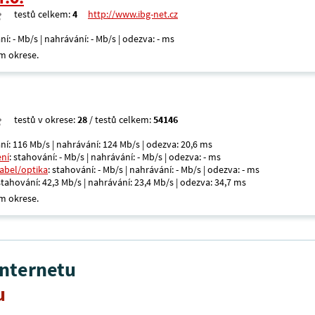
testů celkem:
4
http://www.ibg-net.cz
ní: - Mb/s | nahrávání: - Mb/s | odezva: - ms
m okrese.
testů v okrese:
28
/ testů celkem:
54146
ní: 116 Mb/s | nahrávání: 124 Mb/s | odezva: 20,6 ms
ení
: stahování: - Mb/s | nahrávání: - Mb/s | odezva: - ms
kabel/optika
: stahování: - Mb/s | nahrávání: - Mb/s | odezva: - ms
 stahování: 42,3 Mb/s | nahrávání: 23,4 Mb/s | odezva: 34,7 ms
m okrese.
internetu
u