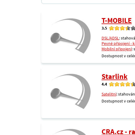
T-MOBILE
3.5
DSL/ADSL
: stahová
Pevné připojení - 
Mobilní připojení
:
Dostupnost v celé
Starlink
4.4
Satelitní
: stahován
Dostupnost v celé
CRA.cz - 