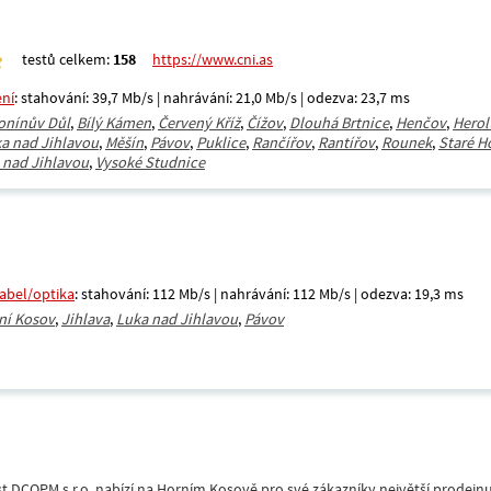
testů celkem:
158
https://www.cni.as
ení
: stahování: 39,7 Mb/s | nahrávání: 21,0 Mb/s | odezva: 23,7 ms
onínův Důl
,
Bílý Kámen
,
Červený Kříž
,
Čížov
,
Dlouhá Brtnice
,
Henčov
,
Herol
a nad Jihlavou
,
Měšín
,
Pávov
,
Puklice
,
Rančířov
,
Rantířov
,
Rounek
,
Staré H
 nad Jihlavou
,
Vysoké Studnice
kabel/optika
: stahování: 112 Mb/s | nahrávání: 112 Mb/s | odezva: 19,3 ms
ní Kosov
,
Jihlava
,
Luka nad Jihlavou
,
Pávov
t DCOPM s.r.o. nabízí na Horním Kosově pro své zákazníky největší prodejnu