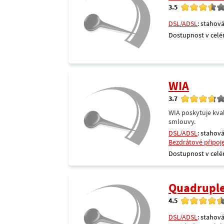
3.5
DSL/ADSL
: stahová
Dostupnost v celé
WIA
3.7
WIA poskytuje kval
smlouvy.
DSL/ADSL
: stahová
Bezdrátové připoj
Dostupnost v celé
Quadrupl
4.5
DSL/ADSL
: stahová