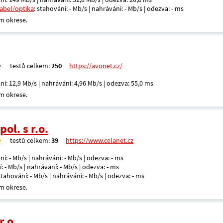
kabel/optika
: stahování: - Mb/s | nahrávání: - Mb/s | odezva: - ms
m okrese.
testů celkem:
250
https://avonet.cz/
ní: 12,9 Mb/s | nahrávání: 4,96 Mb/s | odezva: 55,0 ms
m okrese.
ol. s r.o.
testů celkem:
39
https://www.celanet.cz
ní: - Mb/s | nahrávání: - Mb/s | odezva: - ms
: - Mb/s | nahrávání: - Mb/s | odezva: - ms
 stahování: - Mb/s | nahrávání: - Mb/s | odezva: - ms
m okrese.
r.o.