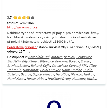
3.7
testů celkem:
1026
http://www.m-soft.cz
Nabízíme výhodné internetové připojení pro domácnosti i firmy.
Na Jihlavsku nabízíme vysokorychlostní optické a bezdrátové
připojení k internetu s rychlostí až 1000 Mbit/s.
Bezdrátové připojení
: stahování: 48,0 Mb/s | nahrávání: 17,3 Mb/s |
odezva: 19,7 ms
Dostupnost v:
Antonínův Důl
,
Arnolec
,
Batelov
,
Beranovec
,
Bezděčín
,
Bílý Kámen
,
Bítovčice
,
Borovná
,
Boršov
,
Bradlo
,
Brtnice
,
Brzkov
,
Buková
,
Cejle
,
Cerekvička
,
Červený Kříž
,
Čížov
,
Dobronín
,
Dobroutov
,
Dolní Cerekev
,
Dolní Smrčné
,
Dudín
,
Dušejov
,
Dvorce
,
Dyjice
,
Henčov
,
Heroltice
,
Hlávkov
,
Hojkov
,
Horní Kosov
,
Hosov
,
Hrbov
,
Hruškové Dvory
,
Hubenov
,
Hutě
, ...