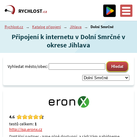
RYCHLOST
.cz
Rychlost.cz
→
Katalog připojení
→
Jihlava
→
Dolní Smrčné
Připojení k internetu v Dolní Smrčné v
okrese Jihlava
Vyhledat město/obec:
4.6
testů celkem:
1
http://isp.eronx.cz
Digitální partner - jsme plně dostupní, a rádi Vám nabídneme