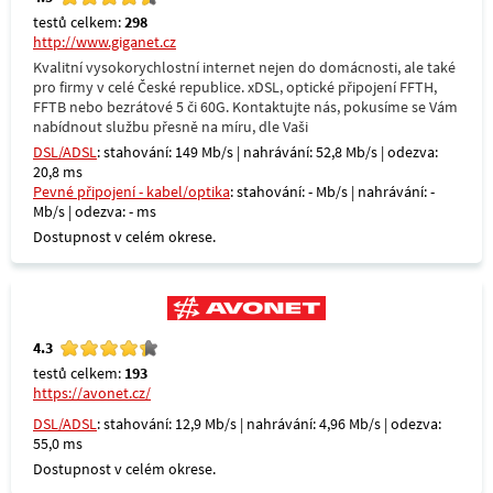
testů celkem:
298
http://www.giganet.cz
Kvalitní vysokorychlostní internet nejen do domácnosti, ale také
pro firmy v celé České republice. xDSL, optické připojení FFTH,
FFTB nebo bezrátové 5 či 60G. Kontaktujte nás, pokusíme se Vám
nabídnout službu přesně na míru, dle Vaši
DSL/ADSL
: stahování: 149 Mb/s | nahrávání: 52,8 Mb/s | odezva:
20,8 ms
Pevné připojení - kabel/optika
: stahování: - Mb/s | nahrávání: -
Mb/s | odezva: - ms
Dostupnost v celém okrese.
4.3
testů celkem:
193
https://avonet.cz/
DSL/ADSL
: stahování: 12,9 Mb/s | nahrávání: 4,96 Mb/s | odezva:
55,0 ms
Dostupnost v celém okrese.