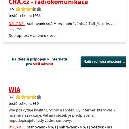
CRA.cz - radiokomunikace
3.5
testů celkem:
1934
DSL/ADSL
: stahování: 44,3 Mb/s | nahrávání: 42,7 Mb/s | odezva:
38,3 ms
Dostupnost v celém okrese.
Najděte si připojení k internetu
Najít rychlejší připojení
pro
vaši adresu
WIA
3.7
testů celkem:
930
WIA poskytuje kvalitní, rychlý a spolehlivý internet, který Vás k
ničemu nezavazuje. Většina služeb je předplacená,
nepodepisujete tedy žádné smlouvy.
DSL/ADSL
: stahování: - Mb/s | nahrávání: - Mb/s | odezva: - ms