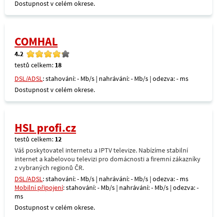
Dostupnost v celém okrese.
COMHAL
4.2
testů celkem:
18
DSL/ADSL
: stahování: - Mb/s | nahrávání: - Mb/s | odezva: - ms
Dostupnost v celém okrese.
HSL profi.cz
testů celkem:
12
Váš poskytovatel internetu a IPTV televize. Nabízíme stabilní
internet a kabelovou televizi pro domácnosti a firemní zákazníky
z vybraných regionů ČR.
DSL/ADSL
: stahování: - Mb/s | nahrávání: - Mb/s | odezva: - ms
Mobilní připojení
: stahování: - Mb/s | nahrávání: - Mb/s | odezva: -
ms
Dostupnost v celém okrese.