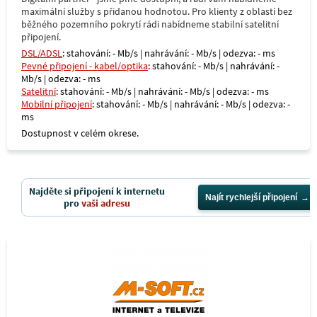
maximální služby s přidanou hodnotou. Pro klienty z oblastí bez
běžného pozemního pokrytí rádi nabídneme stabilní satelitní
připojení.
DSL/ADSL
: stahování: - Mb/s | nahrávání: - Mb/s | odezva: - ms
Pevné připojení - kabel/optika
: stahování: - Mb/s | nahrávání: -
Mb/s | odezva: - ms
Satelitní
: stahování: - Mb/s | nahrávání: - Mb/s | odezva: - ms
Mobilní připojení
: stahování: - Mb/s | nahrávání: - Mb/s | odezva: -
ms
Dostupnost v celém okrese.
Najděte si připojení k internetu
Najít rychlejší připojení
pro
vaši adresu