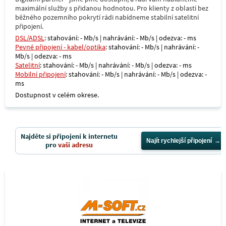
maximální služby s přidanou hodnotou. Pro klienty z oblastí bez
běžného pozemního pokrytí rádi nabídneme stabilní satelitní
připojení.
DSL/ADSL
: stahování: - Mb/s | nahrávání: - Mb/s | odezva: - ms
Pevné připojení - kabel/optika
: stahování: - Mb/s | nahrávání: -
Mb/s | odezva: - ms
Satelitní
: stahování: - Mb/s | nahrávání: - Mb/s | odezva: - ms
Mobilní připojení
: stahování: - Mb/s | nahrávání: - Mb/s | odezva: -
ms
Dostupnost v celém okrese.
Najděte si připojení k internetu
Najít rychlejší připojení
pro
vaši adresu