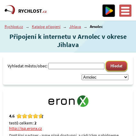
RYCHLOST
.cz
Rychlost.cz
→
Katalog připojení
→
Jihlava
→
Arnolec
Připojení k internetu v Arnolec v okrese
Jihlava
Vyhledat město/obec:
4.6
testů celkem:
2
http://isp.eronx.cz
Digitální partner - jsme plně dostupní, a rádi Vám nabídneme