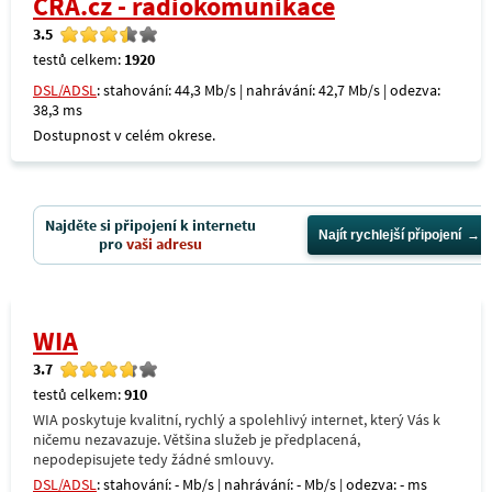
CRA.cz - radiokomunikace
3.5
testů celkem:
1920
DSL/ADSL
: stahování: 44,3 Mb/s | nahrávání: 42,7 Mb/s | odezva:
38,3 ms
Dostupnost v celém okrese.
Najděte si připojení k internetu
Najít rychlejší připojení
pro
vaši adresu
WIA
3.7
testů celkem:
910
WIA poskytuje kvalitní, rychlý a spolehlivý internet, který Vás k
ničemu nezavazuje. Většina služeb je předplacená,
nepodepisujete tedy žádné smlouvy.
DSL/ADSL
: stahování: - Mb/s | nahrávání: - Mb/s | odezva: - ms