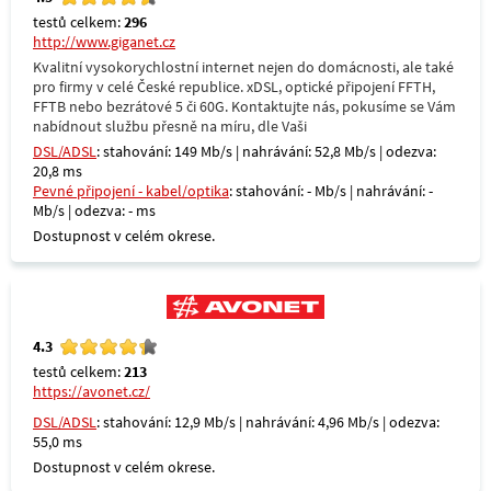
testů celkem:
296
http://www.giganet.cz
Kvalitní vysokorychlostní internet nejen do domácnosti, ale také
pro firmy v celé České republice. xDSL, optické připojení FFTH,
FFTB nebo bezrátové 5 či 60G. Kontaktujte nás, pokusíme se Vám
nabídnout službu přesně na míru, dle Vaši
DSL/ADSL
: stahování: 149 Mb/s | nahrávání: 52,8 Mb/s | odezva:
20,8 ms
Pevné připojení - kabel/optika
: stahování: - Mb/s | nahrávání: -
Mb/s | odezva: - ms
Dostupnost v celém okrese.
4.3
testů celkem:
213
https://avonet.cz/
DSL/ADSL
: stahování: 12,9 Mb/s | nahrávání: 4,96 Mb/s | odezva:
55,0 ms
Dostupnost v celém okrese.