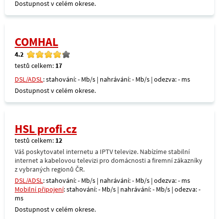
Dostupnost v celém okrese.
COMHAL
4.2
testů celkem:
17
DSL/ADSL
: stahování: - Mb/s | nahrávání: - Mb/s | odezva: - ms
Dostupnost v celém okrese.
HSL profi.cz
testů celkem:
12
Váš poskytovatel internetu a IPTV televize. Nabízíme stabilní
internet a kabelovou televizi pro domácnosti a firemní zákazníky
z vybraných regionů ČR.
DSL/ADSL
: stahování: - Mb/s | nahrávání: - Mb/s | odezva: - ms
Mobilní připojení
: stahování: - Mb/s | nahrávání: - Mb/s | odezva: -
ms
Dostupnost v celém okrese.