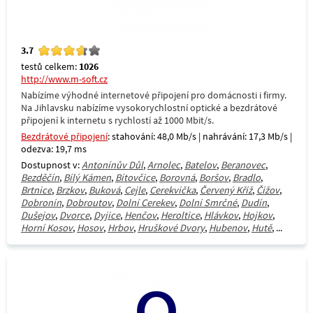
3.7
testů celkem:
1026
http://www.m-soft.cz
Nabízíme výhodné internetové připojení pro domácnosti i firmy.
Na Jihlavsku nabízíme vysokorychlostní optické a bezdrátové
připojení k internetu s rychlostí až 1000 Mbit/s.
Bezdrátové připojení
: stahování: 48,0 Mb/s | nahrávání: 17,3 Mb/s |
odezva: 19,7 ms
Dostupnost v:
Antonínův Důl
,
Arnolec
,
Batelov
,
Beranovec
,
Bezděčín
,
Bílý Kámen
,
Bítovčice
,
Borovná
,
Boršov
,
Bradlo
,
Brtnice
,
Brzkov
,
Buková
,
Cejle
,
Cerekvička
,
Červený Kříž
,
Čížov
,
Dobronín
,
Dobroutov
,
Dolní Cerekev
,
Dolní Smrčné
,
Dudín
,
Dušejov
,
Dvorce
,
Dyjice
,
Henčov
,
Heroltice
,
Hlávkov
,
Hojkov
,
Horní Kosov
,
Hosov
,
Hrbov
,
Hruškové Dvory
,
Hubenov
,
Hutě
, ...