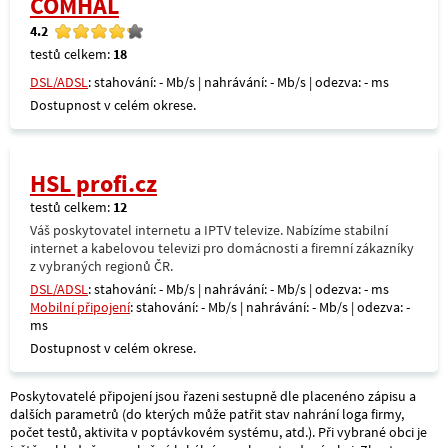
COMHAL
4.2
testů celkem:
18
DSL/ADSL
: stahování: - Mb/s | nahrávání: - Mb/s | odezva: - ms
Dostupnost v celém okrese.
HSL profi.cz
testů celkem:
12
Váš poskytovatel internetu a IPTV televize. Nabízíme stabilní
internet a kabelovou televizi pro domácnosti a firemní zákazníky
z vybraných regionů ČR.
DSL/ADSL
: stahování: - Mb/s | nahrávání: - Mb/s | odezva: - ms
Mobilní připojení
: stahování: - Mb/s | nahrávání: - Mb/s | odezva: -
ms
Dostupnost v celém okrese.
Poskytovatelé připojení jsou řazeni sestupně dle placenéno zápisu a
dalších parametrů (do kterých může patřit stav nahrání loga firmy,
počet testů, aktivita v poptávkovém systému, atd.). Při vybrané obci je