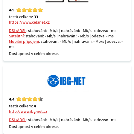
4.9
testů celkem:
33
https://www.celanet.cz
DSL/ADSL
: stahování: - Mb/s | nahrávání: - Mb/s | odezva: - ms
Satelitní
: stahování: - Mb/s | nahrávání: - Mb/s | odezva: - ms
Mobilní připojení
: stahování: - Mb/s | nahrávání: - Mb/s | odezva: -
ms
Dostupnost v celém okrese.
4.4
testů celkem:
4
http://www.ibg-net.cz
DSL/ADSL
: stahování: - Mb/s | nahrávání: - Mb/s | odezva: - ms
Dostupnost v celém okrese.