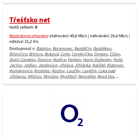
Třešťsko net
testů celkem:
0
Bezdrátové připojení
: stahování: 40,6 Mb/s | nahrávání: 26,4 Mb/s |
odezva: 31,2 ms
Dostupnost v:
Batelov
,
Beranovec
,
Bezděčín
,
Bezděkov
,
Bítovčice
,
Brtnice
,
Buková
,
Cejle
,
Cerekvička
,
Čenkov
,
Čížov
,
Dolní Cerekev
,
Dvorce
,
Hodice
,
Hojkov
,
Horní Dubenky
,
Hutě
,
Jeclov
,
Jedlov
,
Jezdovice
,
Jihlava
,
Jihlávka
,
Kaliště
,
Klatovec
,
Komárovice
,
Kostelec
,
Kozlov
,
Loučky
,
Lovětín
,
Luka nad
Jihlavou
,
Milíčov
,
Mirošov
,
Mysliboř
,
Nevcehle
,
Nová Ves
, ...