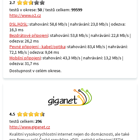
2.7
testů v okrese:
50
/ testů celkem:
99599
http://www.o2.cz
DSL/ADSL
: stahování: 58,6 Mb/s | nahrávání: 23,0 Mb/s | odezva:
16,3 ms
Bezdrátové připojení
: stahování: 53,8 Mb/s | nahrávání: 22,8 Mb/s |
odezva: 26,2 ms
Pevné připojení - kabel/optika
: stahování: 83,4 Mb/s | nahrávání:
72,1 Mb/s | odezva: 9,04 ms
Mobilní připojení
: stahování: 43,3 Mb/s | nahrávání: 13,2 Mb/s |
odezva: 31,7 ms
Dostupnost v celém okrese.
4.5
testů celkem:
296
http://www.giganet.cz
Kvalitní vysokorychlostní internet nejen do domácnosti, ale také
pro firmy v celé České republice. xDSL, optické připojení FFTH,