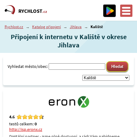
RYCHLOST
.cz
Rychlost.cz
→
Katalog připojení
→
Jihlava
→
Kaliště
Připojení k internetu v Kaliště v okrese
Jihlava
Vyhledat město/obec:
4.6
testů celkem:
0
http://isp.eronx.cz
Digitální partner - jsme plně dostupní, a rádi Vám nabídneme