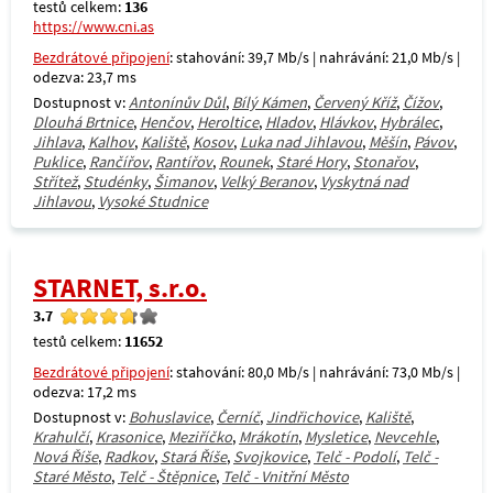
testů celkem:
136
https://www.cni.as
Bezdrátové připojení
: stahování: 39,7 Mb/s | nahrávání: 21,0 Mb/s |
odezva: 23,7 ms
Dostupnost v:
Antonínův Důl
,
Bílý Kámen
,
Červený Kříž
,
Čížov
,
Dlouhá Brtnice
,
Henčov
,
Heroltice
,
Hladov
,
Hlávkov
,
Hybrálec
,
Jihlava
,
Kalhov
,
Kaliště
,
Kosov
,
Luka nad Jihlavou
,
Měšín
,
Pávov
,
Puklice
,
Rančířov
,
Rantířov
,
Rounek
,
Staré Hory
,
Stonařov
,
Střítež
,
Studénky
,
Šimanov
,
Velký Beranov
,
Vyskytná nad
Jihlavou
,
Vysoké Studnice
STARNET, s.r.o.
3.7
testů celkem:
11652
Bezdrátové připojení
: stahování: 80,0 Mb/s | nahrávání: 73,0 Mb/s |
odezva: 17,2 ms
Dostupnost v:
Bohuslavice
,
Černíč
,
Jindřichovice
,
Kaliště
,
Krahulčí
,
Krasonice
,
Meziříčko
,
Mrákotín
,
Mysletice
,
Nevcehle
,
Nová Říše
,
Radkov
,
Stará Říše
,
Svojkovice
,
Telč - Podolí
,
Telč -
Staré Město
,
Telč - Štěpnice
,
Telč - Vnitřní Město