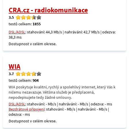
CRA.cz - radiokomunikace
3.5
testů celkem:
1855
DSL/ADSL
: stahování: 44,3 Mb/s | nahrávání: 42,7 Mb/s | odezva:
38,3 ms
Dostupnost v celém okrese.
WIA
3.7
testů celkem:
904
WIA poskytuje kvalitní, rychlý a spolehlivý internet, který Vás k
ničemu nezavazuje. Většina služeb je předplacená,
nepodepisujete tedy žádné smlouvy.
DSL/ADSL
: stahování: - Mb/s | nahrávání: - Mb/s | odezva: - ms
Bezdrátové připojení
: stahování: - Mb/s | nahrávání: - Mb/s |
odezva: - ms
Dostupnost v celém okrese.