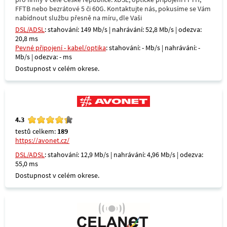
FFTB nebo bezrátové 5 či 60G. Kontaktujte nás, pokusíme se Vám
nabídnout službu přesně na míru, dle Vaši
DSL/ADSL
: stahování: 149 Mb/s | nahrávání: 52,8 Mb/s | odezva:
20,8 ms
Pevné připojení - kabel/optika
: stahování: - Mb/s | nahrávání: -
Mb/s | odezva: - ms
Dostupnost v celém okrese.
4.3
testů celkem:
189
https://avonet.cz/
DSL/ADSL
: stahování: 12,9 Mb/s | nahrávání: 4,96 Mb/s | odezva:
55,0 ms
Dostupnost v celém okrese.