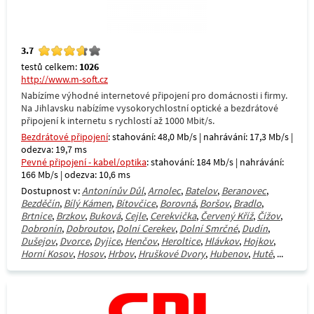
3.7
testů celkem:
1026
http://www.m-soft.cz
Nabízíme výhodné internetové připojení pro domácnosti i firmy.
Na Jihlavsku nabízíme vysokorychlostní optické a bezdrátové
připojení k internetu s rychlostí až 1000 Mbit/s.
Bezdrátové připojení
: stahování: 48,0 Mb/s | nahrávání: 17,3 Mb/s |
odezva: 19,7 ms
Pevné připojení - kabel/optika
: stahování: 184 Mb/s | nahrávání:
166 Mb/s | odezva: 10,6 ms
Dostupnost v:
Antonínův Důl
,
Arnolec
,
Batelov
,
Beranovec
,
Bezděčín
,
Bílý Kámen
,
Bítovčice
,
Borovná
,
Boršov
,
Bradlo
,
Brtnice
,
Brzkov
,
Buková
,
Cejle
,
Cerekvička
,
Červený Kříž
,
Čížov
,
Dobronín
,
Dobroutov
,
Dolní Cerekev
,
Dolní Smrčné
,
Dudín
,
Dušejov
,
Dvorce
,
Dyjice
,
Henčov
,
Heroltice
,
Hlávkov
,
Hojkov
,
Horní Kosov
,
Hosov
,
Hrbov
,
Hruškové Dvory
,
Hubenov
,
Hutě
, ...