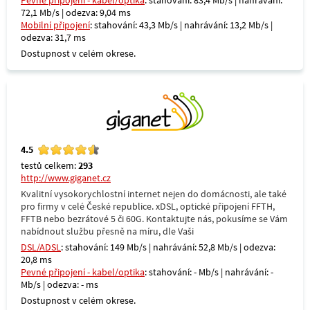
Pevné připojení - kabel/optika
: stahování: 83,4 Mb/s | nahrávání:
72,1 Mb/s | odezva: 9,04 ms
Mobilní připojení
: stahování: 43,3 Mb/s | nahrávání: 13,2 Mb/s |
odezva: 31,7 ms
Dostupnost v celém okrese.
4.5
testů celkem:
293
http://www.giganet.cz
Kvalitní vysokorychlostní internet nejen do domácnosti, ale také
pro firmy v celé České republice. xDSL, optické připojení FFTH,
FFTB nebo bezrátové 5 či 60G. Kontaktujte nás, pokusíme se Vám
nabídnout službu přesně na míru, dle Vaši
DSL/ADSL
: stahování: 149 Mb/s | nahrávání: 52,8 Mb/s | odezva:
20,8 ms
Pevné připojení - kabel/optika
: stahování: - Mb/s | nahrávání: -
Mb/s | odezva: - ms
Dostupnost v celém okrese.