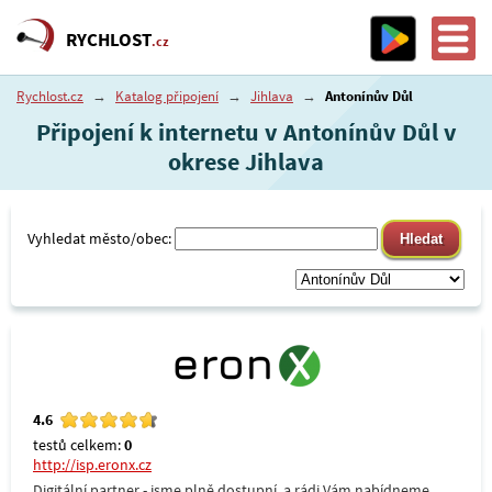
RYCHLOST
.cz
Rychlost.cz
→
Katalog připojení
→
Jihlava
→
Antonínův Důl
Připojení k internetu v Antonínův Důl v
okrese Jihlava
Vyhledat město/obec:
4.6
testů celkem:
0
http://isp.eronx.cz
Digitální partner - jsme plně dostupní, a rádi Vám nabídneme