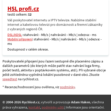
HSL profi.cz
testů celkem:
12
Váš poskytovatel internetu a IPTV televize. Nabízíme stabilní
internet a kabelovou televizi pro domácnosti a firemní zákazníky
z vybraných regionů ČR.
DSL/ADSL
: stahování: - Mb/s | nahrávání: - Mb/s | odezva: - ms
Mobilní připojení
: stahování: - Mb/s | nahrávání: - Mb/s | odezva: -
ms
Dostupnost v celém okrese.
Poskytovatelé připojení jsou řazeni sestupně dle placenéno zápisu a
dalších parametrů (do kterých může patřit stav nahrání loga firmy,
počet testů, aktivita v poptávkovém systému, atd.). Při vybrané obci je
ještě zohledněna vyplněná lokální pusobnost v dané obci. Zkuste
speedtest
na rychlost.cz.
* Recenze/hodnocení jsou ověřena, viz
podmínky
.
© 2004-2026 Rychlost.cz
, vytvořil a provozuje
Adam Haken
, všechna
práva vyhrazena,
kontakt
,
podmínky užití
.| Informace jsou orientační.