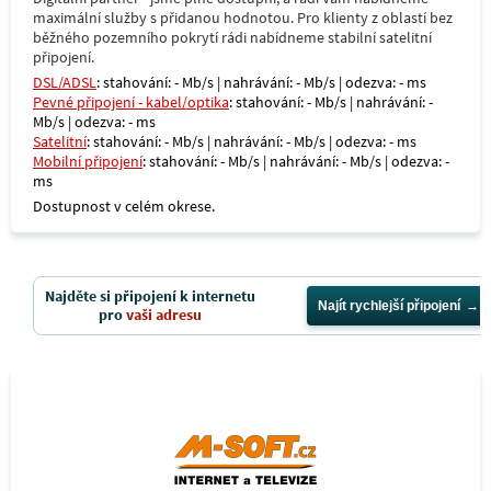
maximální služby s přidanou hodnotou. Pro klienty z oblastí bez
běžného pozemního pokrytí rádi nabídneme stabilní satelitní
připojení.
DSL/ADSL
: stahování: - Mb/s | nahrávání: - Mb/s | odezva: - ms
Pevné připojení - kabel/optika
: stahování: - Mb/s | nahrávání: -
Mb/s | odezva: - ms
Satelitní
: stahování: - Mb/s | nahrávání: - Mb/s | odezva: - ms
Mobilní připojení
: stahování: - Mb/s | nahrávání: - Mb/s | odezva: -
ms
Dostupnost v celém okrese.
Najděte si připojení k internetu
Najít rychlejší připojení
pro
vaši adresu