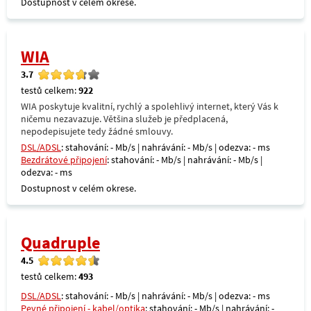
Dostupnost v celém okrese.
WIA
3.7
testů celkem:
922
WIA poskytuje kvalitní, rychlý a spolehlivý internet, který Vás k
ničemu nezavazuje. Většina služeb je předplacená,
nepodepisujete tedy žádné smlouvy.
DSL/ADSL
: stahování: - Mb/s | nahrávání: - Mb/s | odezva: - ms
Bezdrátové připojení
: stahování: - Mb/s | nahrávání: - Mb/s |
odezva: - ms
Dostupnost v celém okrese.
Quadruple
4.5
testů celkem:
493
DSL/ADSL
: stahování: - Mb/s | nahrávání: - Mb/s | odezva: - ms
Pevné připojení - kabel/optika
: stahování: - Mb/s | nahrávání: -