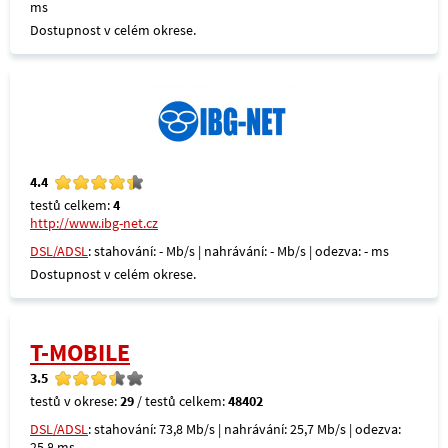
ms
Dostupnost v celém okrese.
4.4
testů celkem:
4
http://www.ibg-net.cz
DSL/ADSL
: stahování: - Mb/s | nahrávání: - Mb/s | odezva: - ms
Dostupnost v celém okrese.
T-MOBILE
3.5
testů v okrese:
29
/ testů celkem:
48402
DSL/ADSL
: stahování: 73,8 Mb/s | nahrávání: 25,7 Mb/s | odezva:
25,8 ms