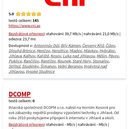
5.0
testů celkem:
145
https://www.cni.as
Bezdrátové připojení
: stahování: 39,7 Mb/s | nahrávání: 21,0 Mb/s |
odezva: 23,7 ms
Dostupnost v:
Antonínův Důl
,
Bílý Kámen
,
Červený Kříž
,
Čížov
,
Dlouhá Brtnice
,
Henčov
,
Heroltice
,
Hladov
,
Hlávkov
,
Hybrálec
,
Jihlava
,
Kalhov
,
Kaliště
,
Kosov
,
Luka nad Jihlavou
,
Měšín
,
Pávov
,
Puklice
,
Rančířov
,
Rantířov
,
Rounek
,
Staré Hory
,
Stonařov
,
Střítež
,
Studénky
,
Šimanov
,
Velký Beranov
,
Vyskytná nad
Jihlavou
,
Vysoké Studnice
DCOMP
testů celkem:
0
ihlavská společnost DCOPM s.r.o. nabízí na Horním Kosově pro
své zákazníky největší prodejnu výpočetní techniky v Jihlavě. Od
roku 2010 poskytujeme připojení k internetu v Jihlavě a okolí.
Bezdrátové připojení
: stahování: - Mb/s | nahrávání: - Mb/s |