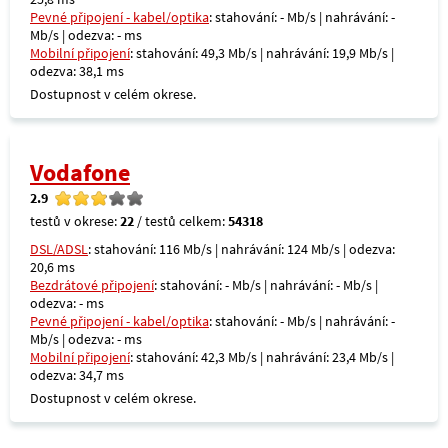
Pevné připojení - kabel/optika
: stahování: - Mb/s | nahrávání: -
Mb/s | odezva: - ms
Mobilní připojení
: stahování: 49,3 Mb/s | nahrávání: 19,9 Mb/s |
odezva: 38,1 ms
Dostupnost v celém okrese.
Vodafone
2.9
testů v okrese:
22
/ testů celkem:
54318
DSL/ADSL
: stahování: 116 Mb/s | nahrávání: 124 Mb/s | odezva:
20,6 ms
Bezdrátové připojení
: stahování: - Mb/s | nahrávání: - Mb/s |
odezva: - ms
Pevné připojení - kabel/optika
: stahování: - Mb/s | nahrávání: -
Mb/s | odezva: - ms
Mobilní připojení
: stahování: 42,3 Mb/s | nahrávání: 23,4 Mb/s |
odezva: 34,7 ms
Dostupnost v celém okrese.