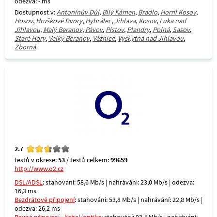
odezva: - ms
Dostupnost v:
Antonínův Důl
,
Bílý Kámen
,
Bradlo
,
Horní Kosov
,
Hosov
,
Hruškové Dvory
,
Hybrálec
,
Jihlava
,
Kosov
,
Luka nad
Jihlavou
,
Malý Beranov
,
Pávov
,
Pístov
,
Plandry
,
Polná
,
Sasov
,
Staré Hory
,
Velký Beranov
,
Věžnice
,
Vyskytná nad Jihlavou
,
Zborná
2.7
testů v okrese:
53
/ testů celkem:
99659
http://www.o2.cz
DSL/ADSL
: stahování: 58,6 Mb/s | nahrávání: 23,0 Mb/s | odezva:
16,3 ms
Bezdrátové připojení
: stahování: 53,8 Mb/s | nahrávání: 22,8 Mb/s |
odezva: 26,2 ms