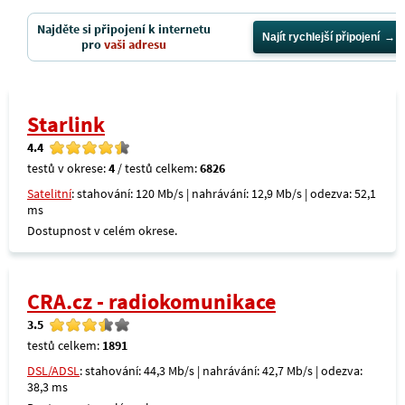
Najděte si připojení k internetu
Najít rychlejší připojení
pro
vaši adresu
Starlink
4.4
testů v okrese:
4
/ testů celkem:
6826
Satelitní
: stahování: 120 Mb/s | nahrávání: 12,9 Mb/s | odezva: 52,1
ms
Dostupnost v celém okrese.
CRA.cz - radiokomunikace
3.5
testů celkem:
1891
DSL/ADSL
: stahování: 44,3 Mb/s | nahrávání: 42,7 Mb/s | odezva:
38,3 ms