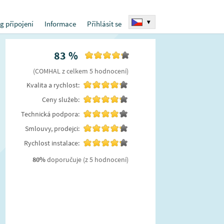
▾
g připojení
Informace
Přihlásit se
83
%
(
COMHAL
z celkem
5
hodnocení
)
Kvalita a rychlost:
Ceny služeb:
Technická podpora:
Smlouvy, prodejci:
Rychlost instalace:
80
%
doporučuje
(z 5 hodnocení)