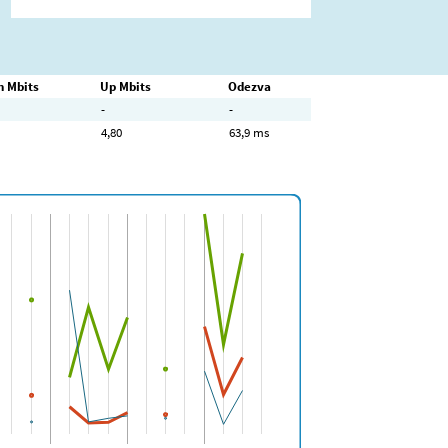
 Mbits
Up Mbits
Odezva
-
-
4,80
63,9 ms