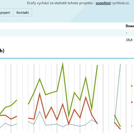
Grafy vychází ze statistik tohoto projektu -
speedtest
rychlost.cz.
ipojení
Kontakt
Down
-
19,4
h)