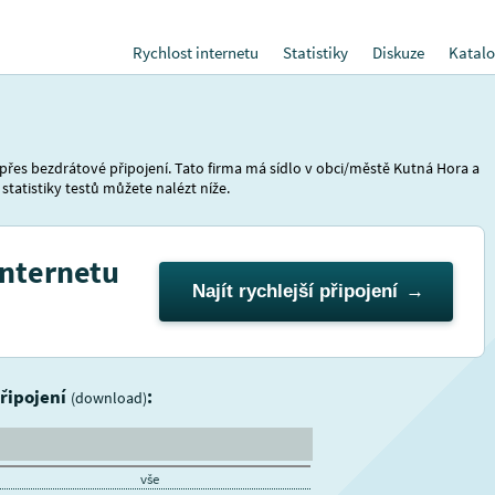
Rychlost internetu
Statistiky
Diskuze
Katalo
přes bezdrátové připojení. Tato firma má sídlo v obci/městě Kutná Hora a
 statistiky testů můžete nalézt níže.
internetu
Najít rychlejší připojení
připojení
:
(download)
vše