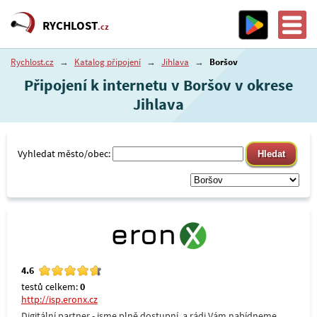
RYCHLOST
.cz
Rychlost.cz
→
Katalog připojení
→
Jihlava
→
Boršov
Připojení k internetu v Boršov v okrese
Jihlava
Vyhledat město/obec:
4.6
testů celkem:
0
http://isp.eronx.cz
Digitální partner - jsme plně dostupní, a rádi Vám nabídneme