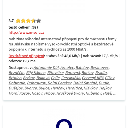
3.7
testů celkem:
987
http://www.m-soft.cz
Nabízíme výhodné internetové připojení pro domácnosti i firmy.
Na Jihlavsku nabízíme vysokorychlostní optické a bezdrátové
připojení k internetu s rychlostí až 1000 Mbit/s.
Bezdrátové připojení
: stahování: 48,0 Mb/s | nahrávání: 17,3 Mb/s |
odezva: 19,7 ms
Dostupnost v:
Antonínův Důl
,
Arnolec
,
Batelov
,
Beranovec
,
Bezděčín
,
Bílý Kámen
,
Bítovčice
,
Borovná
,
Boršov
,
Bradlo
,
Brtnice
,
Brzkov
,
Buková
,
Cejle
,
Cerekvička
,
Červený Kříž
,
Čížov
,
Dobronín
,
Dobroutov
,
Dolní Cerekev
,
Dolní Smrčné
,
Dudín
,
Dušejov
,
Dvorce
,
Dyjice
,
Henčov
,
Heroltice
,
Hlávkov
,
Hojkov
,
Horní Kosov
,
Hosov
,
Hrbov
,
Hruškové Dvory
,
Hubenov
,
Hutě
, ...