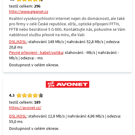
testů celkem:
296
http://www.giganet.cz
Kvalitní vysokorychlostní internet nejen do domácnosti, ale také
pro firmy v celé České republice. xDSL, optické připojení FFTH,
FFTB nebo bezrátové 5 či 60G. Kontaktujte nás, pokusíme se Vám
nabídnout službu přesně na míru, dle Vaši
DSL/ADSL
: stahování: 149 Mb/s | nahrávání: 52,8 Mb/s | odezva:
20,8 ms
Pevné připojení - kabel/optika
: stahování: - Mb/s | nahrávání: -
Mb/s | odezva: - ms
Dostupnost v celém okrese.
4.3
testů celkem:
189
https://avonet.cz/
DSL/ADSL
: stahování: 12,9 Mb/s | nahrávání: 4,96 Mb/s | odezva:
55,0 ms
Dostupnost v celém okrese.