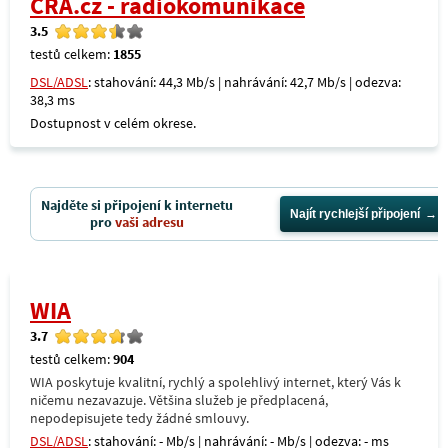
CRA.cz - radiokomunikace
3.5
testů celkem:
1855
DSL/ADSL
: stahování: 44,3 Mb/s | nahrávání: 42,7 Mb/s | odezva:
38,3 ms
Dostupnost v celém okrese.
Najděte si připojení k internetu
Najít rychlejší připojení
pro
vaši adresu
WIA
3.7
testů celkem:
904
WIA poskytuje kvalitní, rychlý a spolehlivý internet, který Vás k
ničemu nezavazuje. Většina služeb je předplacená,
nepodepisujete tedy žádné smlouvy.
DSL/ADSL
: stahování: - Mb/s | nahrávání: - Mb/s | odezva: - ms