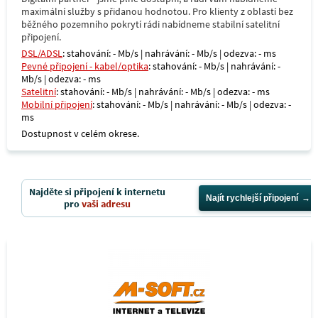
maximální služby s přidanou hodnotou. Pro klienty z oblastí bez
běžného pozemního pokrytí rádi nabídneme stabilní satelitní
připojení.
DSL/ADSL
: stahování: - Mb/s | nahrávání: - Mb/s | odezva: - ms
Pevné připojení - kabel/optika
: stahování: - Mb/s | nahrávání: -
Mb/s | odezva: - ms
Satelitní
: stahování: - Mb/s | nahrávání: - Mb/s | odezva: - ms
Mobilní připojení
: stahování: - Mb/s | nahrávání: - Mb/s | odezva: -
ms
Dostupnost v celém okrese.
Najděte si připojení k internetu
Najít rychlejší připojení
pro
vaši adresu