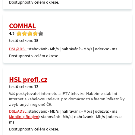
Dostupnost v celém okrese.
COMHAL
4.2
testů celkem:
18
DSL/ADSL
: stahování: - Mb/s | nahrávání: - Mb/s | odezva: - ms
Dostupnost v celém okrese.
HSL profi.cz
testů celkem:
12
Váš poskytovatel internetu a IPTV televize. Nabízíme stabilní
internet a kabelovou televizi pro domácnosti a firemní zákazníky
z vybraných regionů ČR.
DSL/ADSL
: stahování: - Mb/s | nahrávání: - Mb/s | odezva: - ms
Mobilní připojení
: stahování: - Mb/s | nahrávání: - Mb/s | odezva: -
ms
Dostupnost v celém okrese.