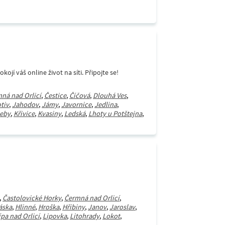
í váš online život na síti. Připojte se!
ná nad Orlicí
,
Čestice
,
Číčová
,
Dlouhá Ves
,
tiv
,
Jahodov
,
Jámy
,
Javornice
,
Jedlina
,
leby
,
Křivice
,
Kvasiny
,
Ledská
,
Lhoty u Potštejna
,
,
Častolovické Horky
,
Čermná nad Orlicí
,
áska
,
Hlinné
,
Hroška
,
Hřibiny
,
Janov
,
Jaroslav
,
ípa nad Orlicí
,
Lipovka
,
Litohrady
,
Lokot
,