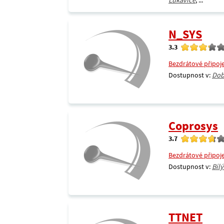
Lukavice
, ...
N_SYS
3.3
Bezdrátové připoj
Dostupnost v:
Dob
Coprosys
3.7
Bezdrátové připoj
Dostupnost v:
Bílý
TTNET