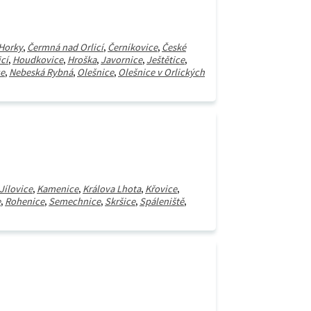
 Horky
,
Čermná nad Orlicí
,
Černíkovice
,
České
cí
,
Houdkovice
,
Hroška
,
Javornice
,
Ještětice
,
ce
,
Nebeská Rybná
,
Olešnice
,
Olešnice v Orlických
Jílovice
,
Kamenice
,
Králova Lhota
,
Křovice
,
e
,
Rohenice
,
Semechnice
,
Skršice
,
Spáleniště
,