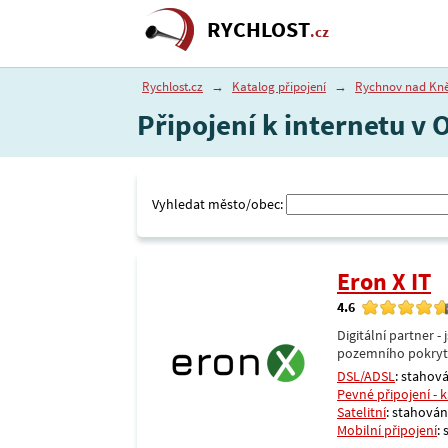
RYCHLOST
.cz
Rychlost.cz
→
Katalog připojení
→
Rychnov nad Kn
Připojení k internetu 
Vyhledat město/obec:
Eron X IT
4.6
Digitální partner 
pozemního pokrytí 
DSL/ADSL
: stahová
Pevné připojení - 
Satelitní
: stahování
Mobilní připojení
: