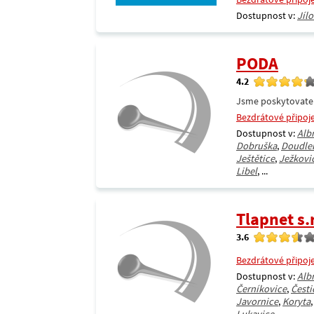
Dostupnost v:
Jílo
PODA
4.2
Jsme poskytovatel 
Bezdrátové připoj
Dostupnost v:
Alb
Dobruška
,
Doudleb
Ještětice
,
Ježkovi
Libel
, ...
Tlapnet s.r
3.6
Bezdrátové připoj
Dostupnost v:
Alb
Černíkovice
,
Česti
Javornice
,
Koryta