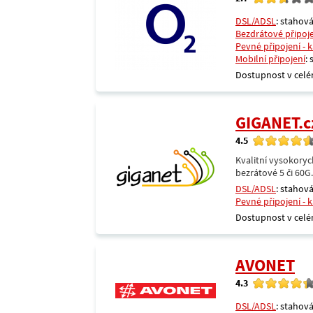
DSL/ADSL
: stahová
Bezdrátové připoj
Pevné připojení - 
Mobilní připojení
:
Dostupnost v celé
GIGANET.c
4.5
Kvalitní vysokoryc
bezrátové 5 či 60G
DSL/ADSL
: stahová
Pevné připojení - 
Dostupnost v celé
AVONET
4.3
DSL/ADSL
: stahová