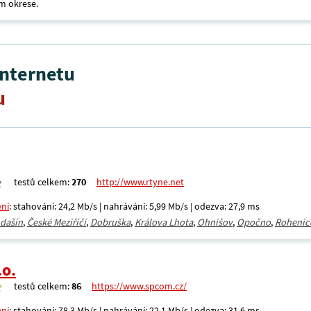
m okrese.
internetu
u
testů celkem:
270
http://www.rtyne.net
ení
: stahování: 24,2 Mb/s | nahrávání: 5,99 Mb/s | odezva: 27,9 ms
dašín
,
České Meziříčí
,
Dobruška
,
Králova Lhota
,
Ohnišov
,
Opočno
,
Rohenic
.o.
testů celkem:
86
https://www.spcom.cz/
ení
: stahování: 78,3 Mb/s | nahrávání: 22,1 Mb/s | odezva: 31,6 ms