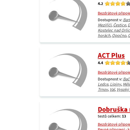
4.2
Bezdrátové připoj
Dostupnost v:
Bar
Meziříčí
,
Čestice
,
D
Kostelec nad Orlic
horách
,
Opočno
,
O
ACT Plus
4.4
Bezdrátové připoj
Dostupnost v:
Bač
Ledce
,
Lipiny
,
Měl
Trnov
,
Val
,
Vysoký
Dobruška 
testů celkem:
13
Bezdrátové připoj
Pevné připojení - 