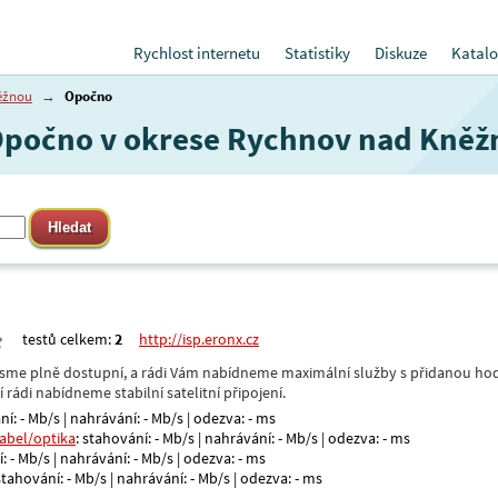
Rychlost internetu
Statistiky
Diskuze
Katalo
ěžnou
→
Opočno
v Opočno v okrese Rychnov nad Kně
testů celkem:
2
http://isp.eronx.cz
- jsme plně dostupní, a rádi Vám nabídneme maximální služby s přidanou hod
rádi nabídneme stabilní satelitní připojení.
ní: - Mb/s | nahrávání: - Mb/s | odezva: - ms
kabel/optika
: stahování: - Mb/s | nahrávání: - Mb/s | odezva: - ms
: - Mb/s | nahrávání: - Mb/s | odezva: - ms
 stahování: - Mb/s | nahrávání: - Mb/s | odezva: - ms