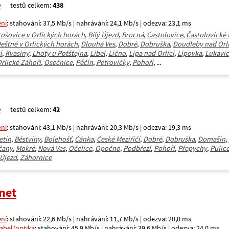
testů celkem:
438
ení
: stahování: 37,5 Mb/s | nahrávání: 24,1 Mb/s | odezva: 23,1 ms
tošovice v Orlických horách
,
Bílý Újezd
,
Brocná
,
Častolovice
,
Častolovické
eštné v Orlických horách
,
Dlouhá Ves
,
Dobré
,
Dobruška
,
Doudleby nad Orli
í
,
Kvasiny
,
Lhoty u Potštejna
,
Libel
,
Lično
,
Lípa nad Orlicí
,
Lipovka
,
Lukavi
rlické Záhoří
,
Osečnice
,
Pěčín
,
Petrovičky
,
Pohoří
, ...
testů celkem:
42
ení
: stahování: 43,1 Mb/s | nahrávání: 20,3 Mb/s | odezva: 19,3 ms
etín
,
Běstviny
,
Bolehošť
,
Čánka
,
České Meziříčí
,
Dobré
,
Dobruška
,
Domašín
,
čany
,
Mokré
,
Nová Ves
,
Očelice
,
Opočno
,
Podbřezí
,
Pohoří
,
Přepychy
,
Pulic
 Újezd
,
Záhornice
net
ení
: stahování: 22,6 Mb/s | nahrávání: 11,7 Mb/s | odezva: 20,0 ms
kabel/optika
: stahování: 45,9 Mb/s | nahrávání: 39,6 Mb/s | odezva: 24,0 ms