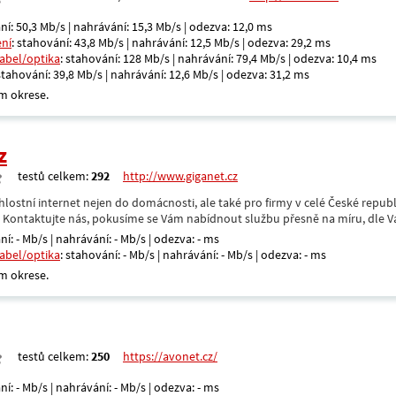
ní: 50,3 Mb/s | nahrávání: 15,3 Mb/s | odezva: 12,0 ms
ení
: stahování: 43,8 Mb/s | nahrávání: 12,5 Mb/s | odezva: 29,2 ms
kabel/optika
: stahování: 128 Mb/s | nahrávání: 79,4 Mb/s | odezva: 10,4 ms
 stahování: 39,8 Mb/s | nahrávání: 12,6 Mb/s | odezva: 31,2 ms
m okrese.
z
testů celkem:
292
http://www.giganet.cz
hlostní internet nejen do domácnosti, ale také pro firmy v celé České repub
. Kontaktujte nás, pokusíme se Vám nabídnout službu přesně na míru, dle V
ní: - Mb/s | nahrávání: - Mb/s | odezva: - ms
kabel/optika
: stahování: - Mb/s | nahrávání: - Mb/s | odezva: - ms
m okrese.
testů celkem:
250
https://avonet.cz/
ní: - Mb/s | nahrávání: - Mb/s | odezva: - ms