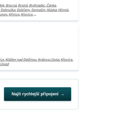
dek
,
Brocná
,
Bystré
,
Byzhradec
,
Čánka
,
,
Dobruška
,
Dobřany
,
Domašín
,
Hláska
,
Hlinné
,
unov
,
Křivice
,
Křovice
, ...
ice
,
Klášter nad Dědinou
,
Králova Lhota
,
Křovice
,
 Újezd
Najít rychlejší připojení