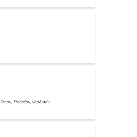
,
Trnov
,
Třebešov
,
Voděrady