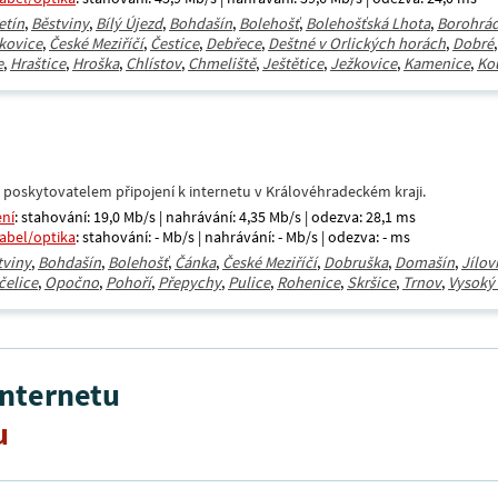
etín
,
Běstviny
,
Bílý Újezd
,
Bohdašín
,
Bolehošť
,
Bolehošťská Lhota
,
Borohrá
kovice
,
České Meziříčí
,
Čestice
,
Debřece
,
Deštné v Orlických horách
,
Dobré
e
,
Hraštice
,
Hroška
,
Chlístov
,
Chmeliště
,
Ještětice
,
Ježkovice
,
Kamenice
,
Ko
 poskytovatelem připojení k internetu v Královéhradeckém kraji.
ení
: stahování: 19,0 Mb/s | nahrávání: 4,35 Mb/s | odezva: 28,1 ms
kabel/optika
: stahování: - Mb/s | nahrávání: - Mb/s | odezva: - ms
tviny
,
Bohdašín
,
Bolehošť
,
Čánka
,
České Meziříčí
,
Dobruška
,
Domašín
,
Jílov
čelice
,
Opočno
,
Pohoří
,
Přepychy
,
Pulice
,
Rohenice
,
Skršice
,
Trnov
,
Vysoký
internetu
u