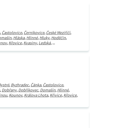
,
Častolovice
,
Černíkovice
,
České Meziříčí
,
omašín
,
Hláska
,
Hlinné
,
Hluky
,
Hoděčín
,
unov
,
Křovice
,
Kvasiny
,
Ledská
, ...
Bystré
,
Byzhradec
,
Čánka
,
Častolovice
,
,
Dobřany
,
Dobříkovec
,
Domašín
,
Hlinné
,
inou
,
Kounov
,
Králova Lhota
,
Křivice
,
Křovice
,