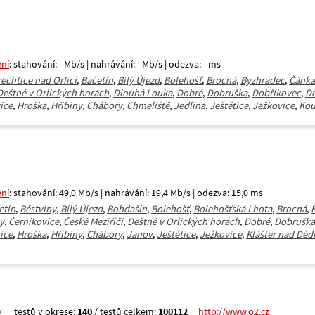
ení
: stahování: - Mb/s | nahrávání: - Mb/s | odezva: - ms
rechtice nad Orlicí
,
Bačetín
,
Bílý Újezd
,
Bolehošť
,
Brocná
,
Byzhradec
,
Čánka
Deštné v Orlických horách
,
Dlouhá Louka
,
Dobré
,
Dobruška
,
Dobříkovec
,
D
ice
,
Hroška
,
Hřibiny
,
Chábory
,
Chmeliště
,
Jedlina
,
Ještětice
,
Ježkovice
,
Ko
ení
: stahování: 49,0 Mb/s | nahrávání: 19,4 Mb/s | odezva: 15,0 ms
etín
,
Běstviny
,
Bílý Újezd
,
Bohdašín
,
Bolehošť
,
Bolehošťská Lhota
,
Brocná
,
y
,
Černíkovice
,
České Meziříčí
,
Deštné v Orlických horách
,
Dobré
,
Dobruška
ice
,
Hroška
,
Hřibiny
,
Chábory
,
Janov
,
Ještětice
,
Ježkovice
,
Klášter nad Děd
testů v okrese:
140
/ testů celkem:
100112
http://www.o2.cz