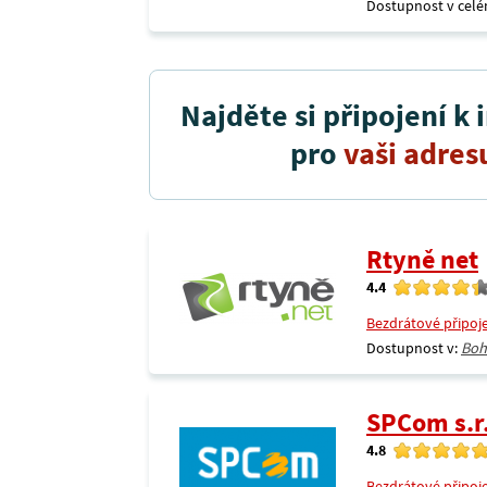
Dostupnost v celé
Najděte si připojení k 
pro
vaši adres
Rtyně net
4.4
Bezdrátové připoj
Dostupnost v:
Boh
SPCom s.r
4.8
Bezdrátové připoj