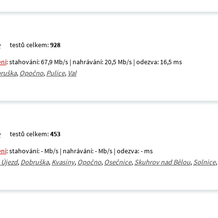
testů celkem:
928
ení
: stahování: 67,9 Mb/s | nahrávání: 20,5 Mb/s | odezva: 16,5 ms
ruška
,
Opočno
,
Pulice
,
Val
testů celkem:
453
ení
: stahování: - Mb/s | nahrávání: - Mb/s | odezva: - ms
 Újezd
,
Dobruška
,
Kvasiny
,
Opočno
,
Osečnice
,
Skuhrov nad Bělou
,
Solnice