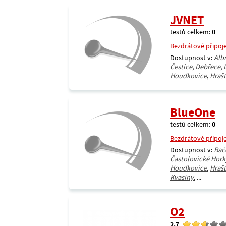
JVNET
testů celkem:
0
Bezdrátové připoj
Dostupnost v:
Alb
Čestice
,
Debřece
,
Houdkovice
,
Hrašt
BlueOne
testů celkem:
0
Bezdrátové připoj
Dostupnost v:
Bač
Častolovické Hork
Houdkovice
,
Hrašt
Kvasiny
, ...
O2
2.7