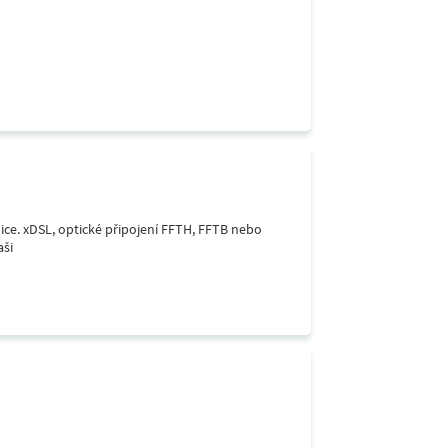
lice. xDSL, optické připojení FFTH, FFTB nebo
aši