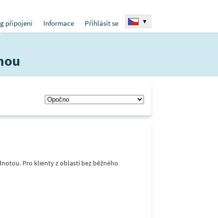
▾
g připojení
Informace
Přihlásit se
žnou
notou. Pro klienty z oblastí bez běžného