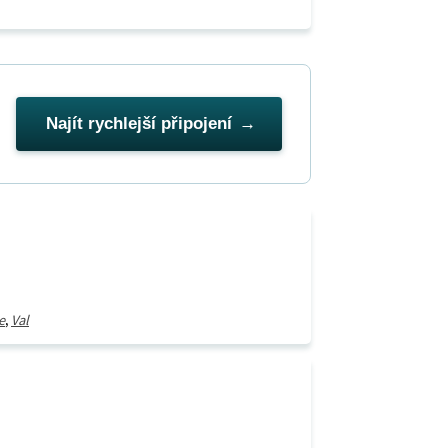
Najít rychlejší připojení
e
,
Val