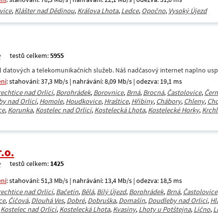
vice
,
Klášter nad Dědinou
,
Králova Lhota
,
Ledce
,
Opočno
,
Vysoký Újezd
testů celkem:
5955
datových a telekomunikačních služeb. Náš nadčasový internet naplno uspokoj
ení
: stahování: 37,3 Mb/s | nahrávání: 8,09 Mb/s | odezva: 19,1 ms
rechtice nad Orlicí
,
Borohrádek
,
Borovnice
,
Brná
,
Brocná
,
Častolovice
,
Čerm
y nad Orlicí
,
Homole
,
Houdkovice
,
Hraštice
,
Hřibiny
,
Chábory
,
Chleny
,
Cho
ce
,
Korunka
,
Kostelec nad Orlicí
,
Kostelecká Lhota
,
Kostelecké Horky
,
Krch
.o.
testů celkem:
1425
ení
: stahování: 51,3 Mb/s | nahrávání: 13,4 Mb/s | odezva: 18,5 ms
rechtice nad Orlicí
,
Bačetín
,
Bělá
,
Bílý Újezd
,
Borohrádek
,
Brná
,
Častolovice
ce
,
Číčová
,
Dlouhá Ves
,
Dobré
,
Dobruška
,
Domašín
,
Doudleby nad Orlicí
,
Hl
,
Kostelec nad Orlicí
,
Kostelecká Lhota
,
Kvasiny
,
Lhoty u Potštejna
,
Lično
,
L