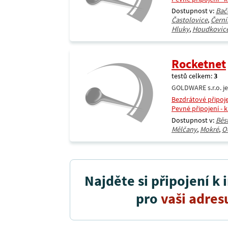
Dostupnost v:
Bač
Častolovice
,
Černí
Hluky
,
Houdkovic
Rocketnet
testů celkem:
3
GOLDWARE s.r.o. je
Bezdrátové připoj
Pevné připojení - 
Dostupnost v:
Běs
Mělčany
,
Mokré
,
O
Najděte si připojení k 
pro
vaši adres