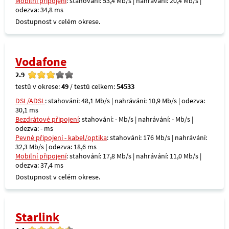
Mobilní připojení
: stahování: 53,4 Mb/s | nahrávání: 20,4 Mb/s |
odezva: 34,8 ms
Dostupnost v celém okrese.
Vodafone
2.9
testů v okrese:
49
/ testů celkem:
54533
DSL/ADSL
: stahování: 48,1 Mb/s | nahrávání: 10,9 Mb/s | odezva:
30,1 ms
Bezdrátové připojení
: stahování: - Mb/s | nahrávání: - Mb/s |
odezva: - ms
Pevné připojení - kabel/optika
: stahování: 176 Mb/s | nahrávání:
32,3 Mb/s | odezva: 18,6 ms
Mobilní připojení
: stahování: 17,8 Mb/s | nahrávání: 11,0 Mb/s |
odezva: 37,4 ms
Dostupnost v celém okrese.
Starlink