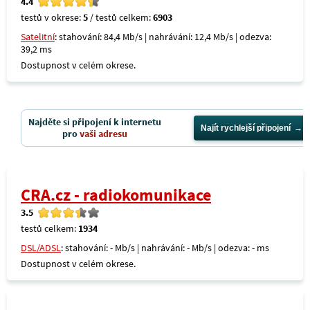
4.4
testů v okrese:
5
/ testů celkem:
6903
Satelitní
: stahování: 84,4 Mb/s | nahrávání: 12,4 Mb/s | odezva:
39,2 ms
Dostupnost v celém okrese.
Najděte si připojení k internetu
Najít rychlejší připojení
pro
vaši adresu
CRA.cz - radiokomunikace
3.5
testů celkem:
1934
DSL/ADSL
: stahování: - Mb/s | nahrávání: - Mb/s | odezva: - ms
Dostupnost v celém okrese.