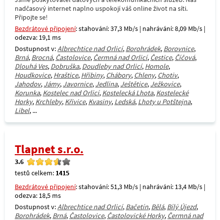
nadčasový internet naplno uspokojí váš online život na síti.
Připojte se!
Bezdrátové připojení
: stahování: 37,3 Mb/s | nahrávání: 8,09 Mb/s |
odezva: 19,1 ms
Dostupnost v:
Albrechtice nad Orlicí
,
Borohrádek
,
Borovnice
,
Brná
,
Brocná
,
Častolovice
,
Čermná nad Orlicí
,
Čestice
,
Číčová
,
Dlouhá Ves
,
Dobruška
,
Doudleby nad Orlicí
,
Homole
,
Houdkovice
,
Hraštice
,
Hřibiny
,
Chábory
,
Chleny
,
Chotiv
,
Jahodov
,
Jámy
,
Javornice
,
Jedlina
,
Ještětice
,
Ježkovice
,
Korunka
,
Kostelec nad Orlicí
,
Kostelecká Lhota
,
Kostelecké
Horky
,
Krchleby
,
Křivice
,
Kvasiny
,
Ledská
,
Lhoty u Potštejna
,
Libel
, ...
Tlapnet s.r.o.
3.6
testů celkem:
1415
Bezdrátové připojení
: stahování: 51,3 Mb/s | nahrávání: 13,4 Mb/s |
odezva: 18,5 ms
Dostupnost v:
Albrechtice nad Orlicí
,
Bačetín
,
Bělá
,
Bílý Újezd
,
Borohrádek
,
Brná
,
Častolovice
,
Častolovické Horky
,
Čermná nad