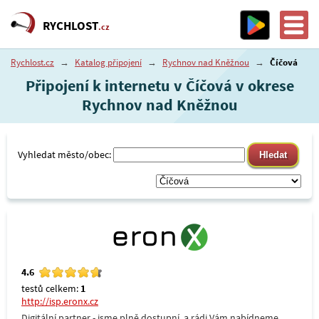
RYCHLOST
.cz
Rychlost.cz
→
Katalog připojení
→
Rychnov nad Kněžnou
→
Číčová
Připojení k internetu v Číčová v okrese
Rychnov nad Kněžnou
Vyhledat město/obec:
4.6
testů celkem:
1
http://isp.eronx.cz
Digitální partner - jsme plně dostupní, a rádi Vám nabídneme