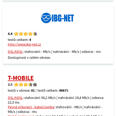
4.4
testů celkem:
4
http://www.ibg-net.cz
DSL/ADSL
: stahování: - Mb/s | nahrávání: - Mb/s | odezva: - ms
Dostupnost v celém okrese.
T-MOBILE
3.5
testů v okrese:
81
/ testů celkem:
48875
DSL/ADSL
: stahování: 56,2 Mb/s | nahrávání: 19,4 Mb/s | odezva:
22,3 ms
Pevné připojení - kabel/optika
: stahování: - Mb/s | nahrávání: -
Mb/s | odezva: - ms