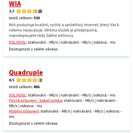
WIA
3.7
testů celkem:
930
WIA poskytuje kvalitní, rychlý a spolehlivý internet, který Vás k
ničemu nezavazuje. Většina služeb je předplacená,
nepodepisujete tedy žádné smlouvy.
DSL/ADSL
: stahování: - Mb/s | nahrávání: - Mb/s | odezva: - ms
Dostupnost v celém okrese.
Quadruple
4.5
testů celkem:
486
DSL/ADSL
: stahování: - Mb/s | nahrávání: - Mb/s | odezva: - ms
Pevné připojení - kabel/optika
: stahování: - Mb/s | nahrávání: -
Mb/s | odezva: - ms
Mobilní připojení
: stahování: - Mb/s | nahrávání: - Mb/s | odezva: -
ms
Dostupnost v celém okrese.