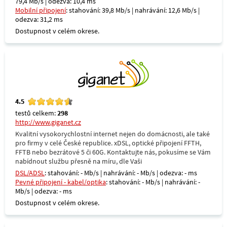
79,4 Mb/s | odezva: 10,4 ms
Mobilní připojení
: stahování: 39,8 Mb/s | nahrávání: 12,6 Mb/s |
odezva: 31,2 ms
Dostupnost v celém okrese.
4.5
testů celkem:
298
http://www.giganet.cz
Kvalitní vysokorychlostní internet nejen do domácnosti, ale také
pro firmy v celé České republice. xDSL, optické připojení FFTH,
FFTB nebo bezrátové 5 či 60G. Kontaktujte nás, pokusíme se Vám
nabídnout službu přesně na míru, dle Vaši
DSL/ADSL
: stahování: - Mb/s | nahrávání: - Mb/s | odezva: - ms
Pevné připojení - kabel/optika
: stahování: - Mb/s | nahrávání: -
Mb/s | odezva: - ms
Dostupnost v celém okrese.