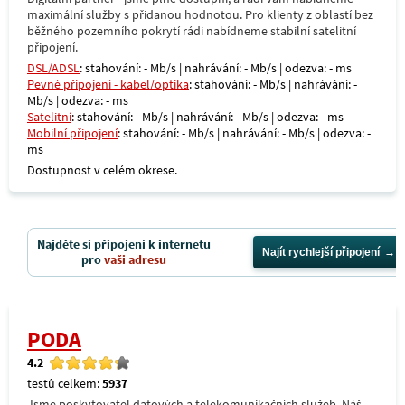
maximální služby s přidanou hodnotou. Pro klienty z oblastí bez
běžného pozemního pokrytí rádi nabídneme stabilní satelitní
připojení.
DSL/ADSL
: stahování: - Mb/s | nahrávání: - Mb/s | odezva: - ms
Pevné připojení - kabel/optika
: stahování: - Mb/s | nahrávání: -
Mb/s | odezva: - ms
Satelitní
: stahování: - Mb/s | nahrávání: - Mb/s | odezva: - ms
Mobilní připojení
: stahování: - Mb/s | nahrávání: - Mb/s | odezva: -
ms
Dostupnost v celém okrese.
Najděte si připojení k internetu
Najít rychlejší připojení
pro
vaši adresu
PODA
4.2
testů celkem:
5937
Jsme poskytovatel datových a telekomunikačních služeb. Náš