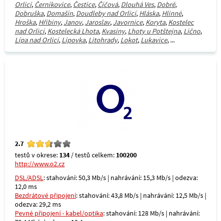
Orlicí
,
Černíkovice
,
Čestice
,
Číčová
,
Dlouhá Ves
,
Dobré
,
Dobruška
,
Domašín
,
Doudleby nad Orlicí
,
Hláska
,
Hlinné
,
Hroška
,
Hřibiny
,
Janov
,
Jaroslav
,
Javornice
,
Koryta
,
Kostelec
nad Orlicí
,
Kostelecká Lhota
,
Kvasiny
,
Lhoty u Potštejna
,
Lično
,
Lípa nad Orlicí
,
Lipovka
,
Litohrady
,
Lokot
,
Lukavice
, ...
2.7
testů v okrese:
134
/ testů celkem:
100200
http://www.o2.cz
DSL/ADSL
: stahování: 50,3 Mb/s | nahrávání: 15,3 Mb/s | odezva:
12,0 ms
Bezdrátové připojení
: stahování: 43,8 Mb/s | nahrávání: 12,5 Mb/s |
odezva: 29,2 ms
Pevné připojení - kabel/optika
: stahování: 128 Mb/s | nahrávání: