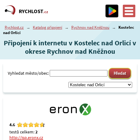
RYCHLOST
.cz
Rychlost.cz
→
Katalog připojení
→
Rychnov nad Kněžnou
→
Kostelec
nad Orlicí
Připojení k internetu v Kostelec nad Orlicí v
okrese Rychnov nad Kněžnou
Vyhledat město/obec:
4.6
testů celkem:
2
http://isp.eronx.cz