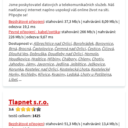
Jsme poskytovatel datových a telekomunikačních služeb. Náš
nadčasový internet naplno uspokojí váš online život na síti.
Připojte se!
Bezdrátové připojení
: stahování: 37,3 Mb/s | nahrávání: 8,09 Mb/s |
odezva: 19,1 ms
Pevné připojení - kabel/optika
: stahování: 266 Mb/s | nahrávání:
226 Mb/s | odezva: 9,67 ms
Dostupnost v:
Albrechtice nad Orlicí
,
Borohrádek
,
Borovnice
,
Brná
,
Brocná
,
Častolovice
,
Čermná nad Orlicí
,
Čestice
,
Číčová
,
Dlouhá Ves
,
Dobruška
,
Doudleby nad Orlicí
,
Homole
,
Houdkovice
,
Hraštice
,
Hřibiny
,
Chábory
,
Chleny
,
Chotiv
,
Jahodov
,
Jámy
,
Javornice
,
Jedlina
,
Ještětice
,
Ježkovice
,
Korunka
,
Kostelec nad Orlicí
,
Kostelecká Lhota
,
Kostelecké
Horky
,
Krchleby
,
Křivice
,
Kvasiny
,
Ledská
,
Lhoty u Potštejna
,
Libel
, ...
Tlapnet s.r.o.
3.6
testů celkem:
1425
Bezdrátové připojení
: stahování: 51,3 Mb/s | nahrávání: 13,4 Mb/s |