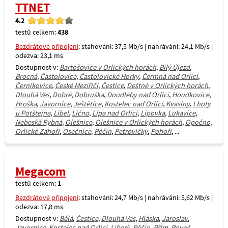
TTNET
4.2
testů celkem:
438
Bezdrátové připojení
: stahování: 37,5 Mb/s | nahrávání: 24,1 Mb/s |
odezva: 23,1 ms
Dostupnost v:
Bartošovice v Orlických horách
,
Bílý Újezd
,
Brocná
,
Častolovice
,
Častolovické Horky
,
Čermná nad Orlicí
,
Černíkovice
,
České Meziříčí
,
Čestice
,
Deštné v Orlických horách
,
Dlouhá Ves
,
Dobré
,
Dobruška
,
Doudleby nad Orlicí
,
Houdkovice
,
Hroška
,
Javornice
,
Ještětice
,
Kostelec nad Orlicí
,
Kvasiny
,
Lhoty
u Potštejna
,
Libel
,
Lično
,
Lípa nad Orlicí
,
Lipovka
,
Lukavice
,
Nebeská Rybná
,
Olešnice
,
Olešnice v Orlických horách
,
Opočno
,
Orlické Záhoří
,
Osečnice
,
Pěčín
,
Petrovičky
,
Pohoří
, ...
Megacom
testů celkem:
1
Bezdrátové připojení
: stahování: 24,7 Mb/s | nahrávání: 5,62 Mb/s |
odezva: 17,8 ms
Dostupnost v:
Bělá
,
Čestice
,
Dlouhá Ves
,
Hláska
,
Jaroslav
,
Javornice
,
Kostelec nad Orlicí
,
Liberk
,
Pěčín
,
Přím
,
Roveň
,