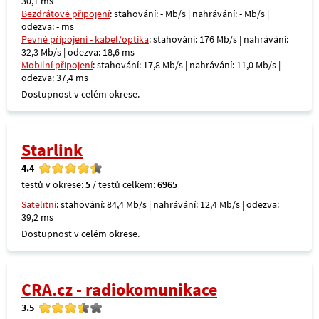
30,1 ms
Bezdrátové připojení
: stahování: - Mb/s | nahrávání: - Mb/s |
odezva: - ms
Pevné připojení - kabel/optika
: stahování: 176 Mb/s | nahrávání:
32,3 Mb/s | odezva: 18,6 ms
Mobilní připojení
: stahování: 17,8 Mb/s | nahrávání: 11,0 Mb/s |
odezva: 37,4 ms
Dostupnost v celém okrese.
Starlink
4.4
testů v okrese:
5
/ testů celkem:
6965
Satelitní
: stahování: 84,4 Mb/s | nahrávání: 12,4 Mb/s | odezva:
39,2 ms
Dostupnost v celém okrese.
CRA.cz - radiokomunikace
3.5