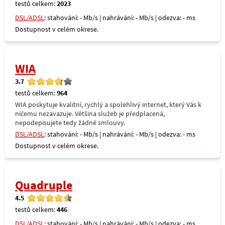
testů celkem:
2023
DSL/ADSL
: stahování: - Mb/s | nahrávání: - Mb/s | odezva: - ms
Dostupnost v celém okrese.
WIA
3.7
testů celkem:
964
WIA poskytuje kvalitní, rychlý a spolehlivý internet, který Vás k
ničemu nezavazuje. Většina služeb je předplacená,
nepodepisujete tedy žádné smlouvy.
DSL/ADSL
: stahování: - Mb/s | nahrávání: - Mb/s | odezva: - ms
Dostupnost v celém okrese.
Quadruple
4.5
testů celkem:
446
DSL/ADSL
: stahování: - Mb/s | nahrávání: - Mb/s | odezva: - ms