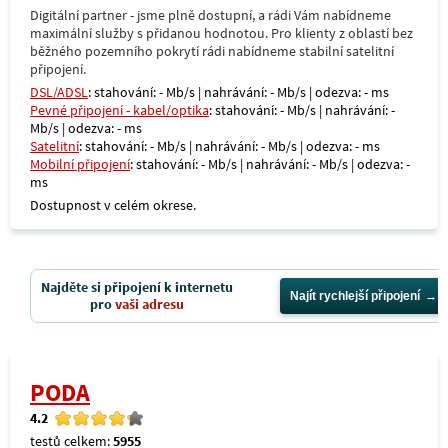
Digitální partner - jsme plně dostupní, a rádi Vám nabídneme
maximální služby s přidanou hodnotou. Pro klienty z oblastí bez
běžného pozemního pokrytí rádi nabídneme stabilní satelitní
připojení.
DSL/ADSL
: stahování: - Mb/s | nahrávání: - Mb/s | odezva: - ms
Pevné připojení - kabel/optika
: stahování: - Mb/s | nahrávání: -
Mb/s | odezva: - ms
Satelitní
: stahování: - Mb/s | nahrávání: - Mb/s | odezva: - ms
Mobilní připojení
: stahování: - Mb/s | nahrávání: - Mb/s | odezva: -
ms
Dostupnost v celém okrese.
Najděte si připojení k internetu
Najít rychlejší připojení
pro
vaši adresu
PODA
4.2
testů celkem:
5955