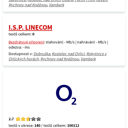
Rychnov nad Kněžnou
,
Vamberk
I.S.P. LINECOM
testů celkem:
0
Bezdrátové připojení
: stahování: - Mb/s | nahrávání: - Mb/s |
odezva: - ms
Dostupnost v:
Dobruška
,
Kostelec nad Orlicí
,
Rokytnice v
Orlických horách
,
Rychnov nad Kněžnou
,
Vamberk
2.7
testů v okrese:
140
/ testů celkem:
100112