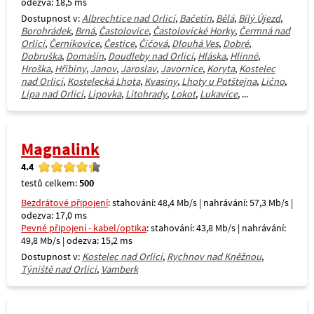
odezva: 18,5 ms
Dostupnost v:
Albrechtice nad Orlicí
,
Bačetín
,
Bělá
,
Bílý Újezd
,
Borohrádek
,
Brná
,
Častolovice
,
Častolovické Horky
,
Čermná nad
Orlicí
,
Černíkovice
,
Čestice
,
Číčová
,
Dlouhá Ves
,
Dobré
,
Dobruška
,
Domašín
,
Doudleby nad Orlicí
,
Hláska
,
Hlinné
,
Hroška
,
Hřibiny
,
Janov
,
Jaroslav
,
Javornice
,
Koryta
,
Kostelec
nad Orlicí
,
Kostelecká Lhota
,
Kvasiny
,
Lhoty u Potštejna
,
Lično
,
Lípa nad Orlicí
,
Lipovka
,
Litohrady
,
Lokot
,
Lukavice
, ...
Magnalink
4.4
testů celkem:
500
Bezdrátové připojení
: stahování: 48,4 Mb/s | nahrávání: 57,3 Mb/s |
odezva: 17,0 ms
Pevné připojení - kabel/optika
: stahování: 43,8 Mb/s | nahrávání:
49,8 Mb/s | odezva: 15,2 ms
Dostupnost v:
Kostelec nad Orlicí
,
Rychnov nad Kněžnou
,
Týniště nad Orlicí
,
Vamberk