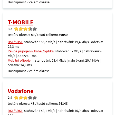
Dostupnost v celém okrese.
T-MOBILE
3.5
testů v okrese:
89
/ testů celkem:
49050
DSL/ADSL
: stahování: 56,2 Mb/s | nahrávání: 19,4 Mb/s | odezva:
22,3 ms
Pevné připojení - kabel/optika
: stahování: - Mb/s | nahrávání: -
Mb/s | odezva: - ms
Mobilní připojení
: stahování: 53,4 Mb/s | nahrávání: 20,4 Mb/s |
odezva: 34,8 ms
Dostupnost v celém okrese.
Vodafone
2.9
testů v okrese:
48
/ testů celkem:
54146
DSL/ADSL
: stahování: 48,1 Mb/s | nahrávání: 10,9 Mb/s | odezva: