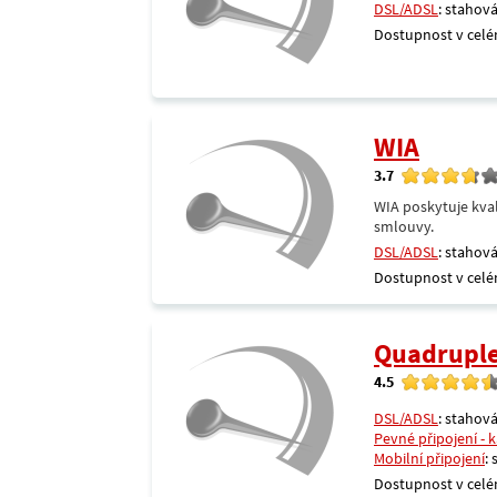
DSL/ADSL
: stahová
Dostupnost v celé
WIA
3.7
WIA poskytuje kval
smlouvy.
DSL/ADSL
: stahová
Dostupnost v celé
Quadrupl
4.5
DSL/ADSL
: stahová
Pevné připojení - 
Mobilní připojení
:
Dostupnost v celé