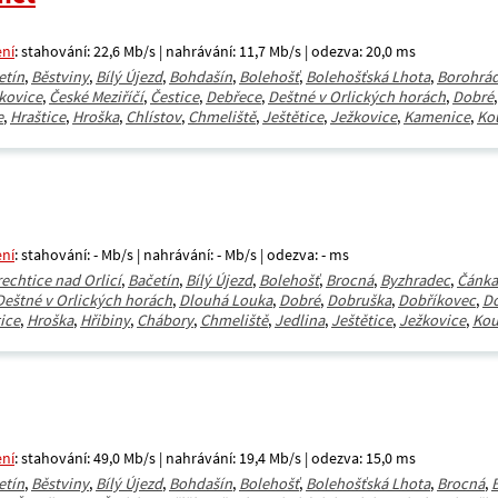
ení
: stahování: 22,6 Mb/s | nahrávání: 11,7 Mb/s | odezva: 20,0 ms
etín
,
Běstviny
,
Bílý Újezd
,
Bohdašín
,
Bolehošť
,
Bolehošťská Lhota
,
Borohrá
kovice
,
České Meziříčí
,
Čestice
,
Debřece
,
Deštné v Orlických horách
,
Dobré
e
,
Hraštice
,
Hroška
,
Chlístov
,
Chmeliště
,
Ještětice
,
Ježkovice
,
Kamenice
,
Ko
ení
: stahování: - Mb/s | nahrávání: - Mb/s | odezva: - ms
rechtice nad Orlicí
,
Bačetín
,
Bílý Újezd
,
Bolehošť
,
Brocná
,
Byzhradec
,
Čánka
Deštné v Orlických horách
,
Dlouhá Louka
,
Dobré
,
Dobruška
,
Dobříkovec
,
D
ice
,
Hroška
,
Hřibiny
,
Chábory
,
Chmeliště
,
Jedlina
,
Ještětice
,
Ježkovice
,
Ko
ení
: stahování: 49,0 Mb/s | nahrávání: 19,4 Mb/s | odezva: 15,0 ms
etín
,
Běstviny
,
Bílý Újezd
,
Bohdašín
,
Bolehošť
,
Bolehošťská Lhota
,
Brocná
,