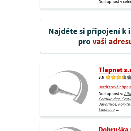
Dostupnost v celé
Najděte si připojení k 
pro
vaši adres
Tlapnet s.r
3.6
Bezdrátové připoj
Dostupnost v:
Alb
Černíkovice
,
Česti
Javornice
,
Koryta
Lukavice
, ...
Dobruška 