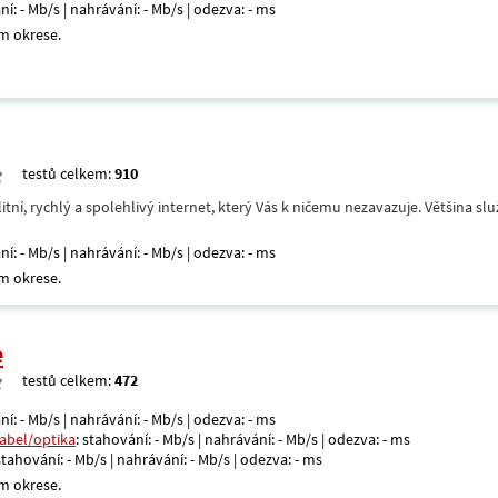
ní: - Mb/s | nahrávání: - Mb/s | odezva: - ms
m okrese.
testů celkem:
910
itní, rychlý a spolehlivý internet, který Vás k ničemu nezavazuje. Většina s
ní: - Mb/s | nahrávání: - Mb/s | odezva: - ms
m okrese.
e
testů celkem:
472
ní: - Mb/s | nahrávání: - Mb/s | odezva: - ms
kabel/optika
: stahování: - Mb/s | nahrávání: - Mb/s | odezva: - ms
 stahování: - Mb/s | nahrávání: - Mb/s | odezva: - ms
m okrese.