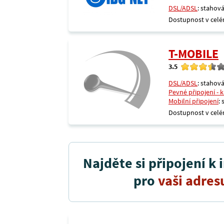
DSL/ADSL
: stahová
Dostupnost v celé
T-MOBILE
3.5
DSL/ADSL
: stahová
Pevné připojení - 
Mobilní připojení
:
Dostupnost v celé
Najděte si připojení k 
pro
vaši adres