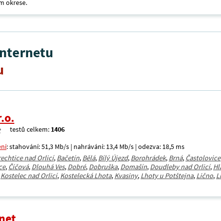
m okrese.
internetu
u
.o.
testů celkem:
1406
ení
: stahování: 51,3 Mb/s | nahrávání: 13,4 Mb/s | odezva: 18,5 ms
rechtice nad Orlicí
,
Bačetín
,
Bělá
,
Bílý Újezd
,
Borohrádek
,
Brná
,
Častolovice
ce
,
Číčová
,
Dlouhá Ves
,
Dobré
,
Dobruška
,
Domašín
,
Doudleby nad Orlicí
,
Hl
,
Kostelec nad Orlicí
,
Kostelecká Lhota
,
Kvasiny
,
Lhoty u Potštejna
,
Lično
,
L
net