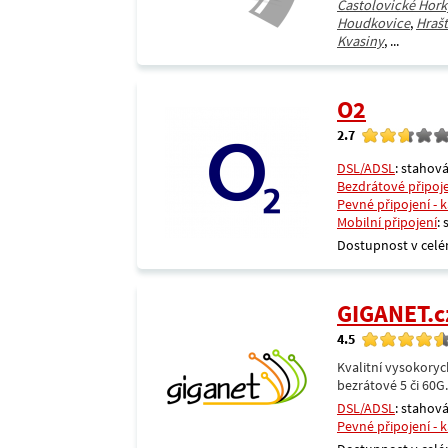
Častolovické Hork
Houdkovice
,
Hrašt
Kvasiny
, ...
O2
2.7
DSL/ADSL
: stahová
Bezdrátové připoj
Pevné připojení - 
Mobilní připojení
:
Dostupnost v celé
GIGANET.c
4.5
Kvalitní vysokoryc
bezrátové 5 či 60G
DSL/ADSL
: stahová
Pevné připojení - 