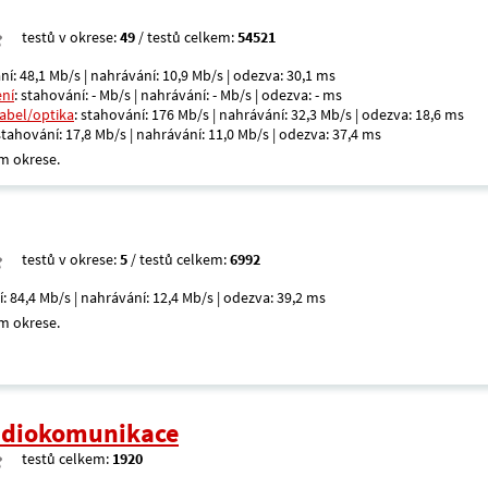
testů v okrese:
49
/ testů celkem:
54521
ní: 48,1 Mb/s | nahrávání: 10,9 Mb/s | odezva: 30,1 ms
ení
: stahování: - Mb/s | nahrávání: - Mb/s | odezva: - ms
kabel/optika
: stahování: 176 Mb/s | nahrávání: 32,3 Mb/s | odezva: 18,6 ms
 stahování: 17,8 Mb/s | nahrávání: 11,0 Mb/s | odezva: 37,4 ms
m okrese.
testů v okrese:
5
/ testů celkem:
6992
í: 84,4 Mb/s | nahrávání: 12,4 Mb/s | odezva: 39,2 ms
m okrese.
radiokomunikace
testů celkem:
1920