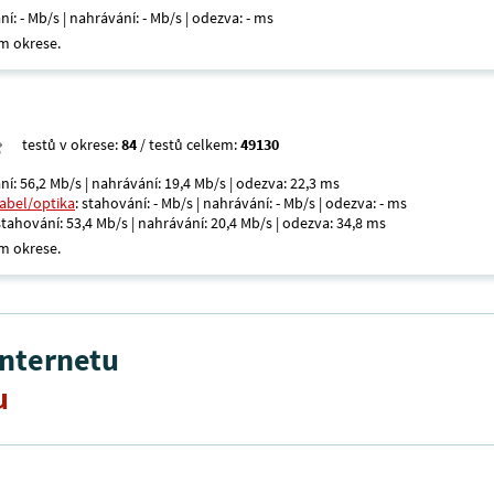
ní: - Mb/s | nahrávání: - Mb/s | odezva: - ms
m okrese.
testů v okrese:
84
/ testů celkem:
49130
ní: 56,2 Mb/s | nahrávání: 19,4 Mb/s | odezva: 22,3 ms
kabel/optika
: stahování: - Mb/s | nahrávání: - Mb/s | odezva: - ms
 stahování: 53,4 Mb/s | nahrávání: 20,4 Mb/s | odezva: 34,8 ms
m okrese.
internetu
u