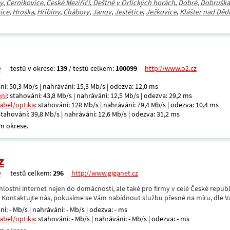
y
,
Černíkovice
,
České Meziříčí
,
Deštné v Orlických horách
,
Dobré
,
Dobruška
ice
,
Hroška
,
Hřibiny
,
Chábory
,
Janov
,
Ještětice
,
Ježkovice
,
Klášter nad Děd
testů v okrese:
139
/ testů celkem:
100099
http://www.o2.cz
ní: 50,3 Mb/s | nahrávání: 15,3 Mb/s | odezva: 12,0 ms
ení
: stahování: 43,8 Mb/s | nahrávání: 12,5 Mb/s | odezva: 29,2 ms
kabel/optika
: stahování: 128 Mb/s | nahrávání: 79,4 Mb/s | odezva: 10,4 ms
 stahování: 39,8 Mb/s | nahrávání: 12,6 Mb/s | odezva: 31,2 ms
m okrese.
z
testů celkem:
296
http://www.giganet.cz
hlostní internet nejen do domácnosti, ale také pro firmy v celé České repub
. Kontaktujte nás, pokusíme se Vám nabídnout službu přesně na míru, dle V
ní: - Mb/s | nahrávání: - Mb/s | odezva: - ms
kabel/optika
: stahování: - Mb/s | nahrávání: - Mb/s | odezva: - ms