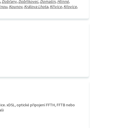
,
Dobřany
,
Dobříkovec
,
Domašín
,
Hlinné
,
inou
,
Kounov
,
Králova Lhota
,
Křivice
,
Křovice
,
lice. xDSL, optické připojení FFTH, FFTB nebo
aši