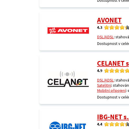
Dostupnost v celé
AVONET
4.3
DSL/ADSL
: stahová
Dostupnost v celé
CELANET sp
4.9
DSL/ADSL
: stahová
Satelitní
: stahování
Mobilní připojení
:
Dostupnost v celé
IBG-NET s.
4.4