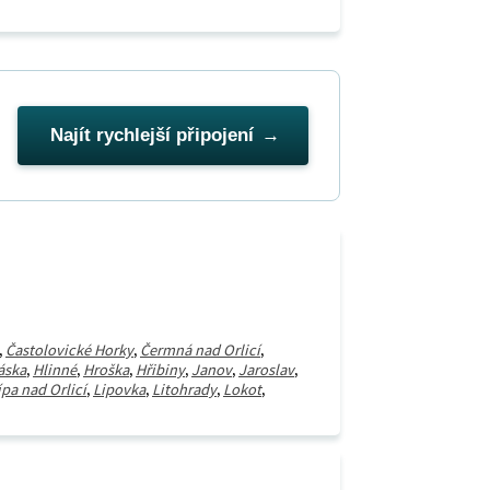
Najít rychlejší připojení
,
Častolovické Horky
,
Čermná nad Orlicí
,
áska
,
Hlinné
,
Hroška
,
Hřibiny
,
Janov
,
Jaroslav
,
ípa nad Orlicí
,
Lipovka
,
Litohrady
,
Lokot
,