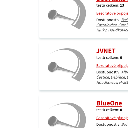
testů celkem:
13
Bezdrátové připoj
Dostupnost v:
Bač
Častolovice
,
Černí
Hluky
,
Houdkovic
JVNET
testů celkem:
0
Bezdrátové připoj
Dostupnost v:
Alb
Čestice
,
Debřece
,
Houdkovice
,
Hrašt
BlueOne
testů celkem:
0
Bezdrátové připoj
Dostupnost v:
Bač