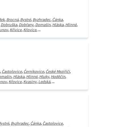
dek
,
Brocná
,
Bystré
,
Byzhradec
,
Čánka
,
,
Dobruška
,
Dobřany
,
Domašín
,
Hláska
,
Hlinné
,
unov
,
Křivice
,
Křovice
, ...
,
Častolovice
,
Černíkovice
,
České Meziříčí
,
omašín
,
Hláska
,
Hlinné
,
Hluky
,
Hoděčín
,
unov
,
Křovice
,
Kvasiny
,
Ledská
, ...
Bystré
,
Byzhradec
,
Čánka
,
Častolovice
,