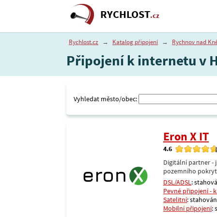
RYCHLOST
.cz
Rychlost.cz
→
Katalog připojení
→
Rychnov nad Kn
Připojení k internetu v
Vyhledat město/obec:
Eron X IT
4.6
Digitální partner 
pozemního pokrytí 
DSL/ADSL
: stahová
Pevné připojení - 
Satelitní
: stahování
Mobilní připojení
: