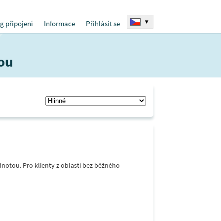
▾
g připojení
Informace
Přihlásit se
ou
notou. Pro klienty z oblastí bez běžného