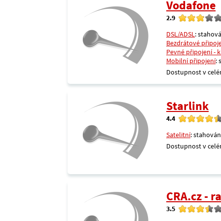
Vodafone
2.9
DSL/ADSL
: stahová
Bezdrátové připoj
Pevné připojení - 
Mobilní připojení
:
Dostupnost v celé
Starlink
4.4
Satelitní
: stahován
Dostupnost v celé
CRA.cz - 
3.5