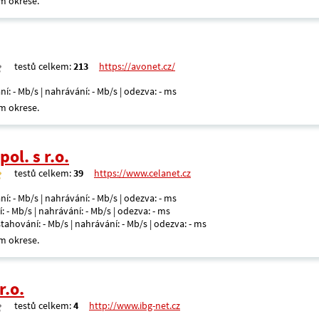
m okrese.
testů celkem:
213
https://avonet.cz/
ní: - Mb/s | nahrávání: - Mb/s | odezva: - ms
m okrese.
ol. s r.o.
testů celkem:
39
https://www.celanet.cz
ní: - Mb/s | nahrávání: - Mb/s | odezva: - ms
: - Mb/s | nahrávání: - Mb/s | odezva: - ms
 stahování: - Mb/s | nahrávání: - Mb/s | odezva: - ms
m okrese.
r.o.
testů celkem:
4
http://www.ibg-net.cz