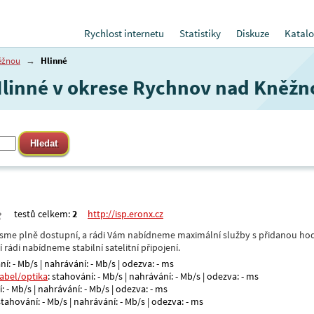
Rychlost internetu
Statistiky
Diskuze
Katalo
ěžnou
→
Hlinné
 Hlinné v okrese Rychnov nad Kněžn
testů celkem:
2
http://isp.eronx.cz
- jsme plně dostupní, a rádi Vám nabídneme maximální služby s přidanou hod
rádi nabídneme stabilní satelitní připojení.
ní: - Mb/s | nahrávání: - Mb/s | odezva: - ms
kabel/optika
: stahování: - Mb/s | nahrávání: - Mb/s | odezva: - ms
: - Mb/s | nahrávání: - Mb/s | odezva: - ms
 stahování: - Mb/s | nahrávání: - Mb/s | odezva: - ms