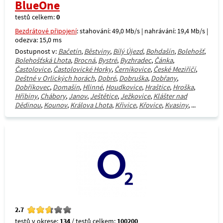
BlueOne
testů celkem:
0
Bezdrátové připojení
: stahování: 49,0 Mb/s | nahrávání: 19,4 Mb/s |
odezva: 15,0 ms
Dostupnost v:
Bačetín
,
Běstviny
,
Bílý Újezd
,
Bohdašín
,
Bolehošť
,
Bolehošťská Lhota
,
Brocná
,
Bystré
,
Byzhradec
,
Čánka
,
Častolovice
,
Častolovické Horky
,
Černíkovice
,
České Meziříčí
,
Deštné v Orlických horách
,
Dobré
,
Dobruška
,
Dobřany
,
Dobříkovec
,
Domašín
,
Hlinné
,
Houdkovice
,
Hraštice
,
Hroška
,
Hřibiny
,
Chábory
,
Janov
,
Ještětice
,
Ježkovice
,
Klášter nad
Dědinou
,
Kounov
,
Králova Lhota
,
Křivice
,
Křovice
,
Kvasiny
, ...
2.7
testů v okrese:
134
/ testů celkem:
100200