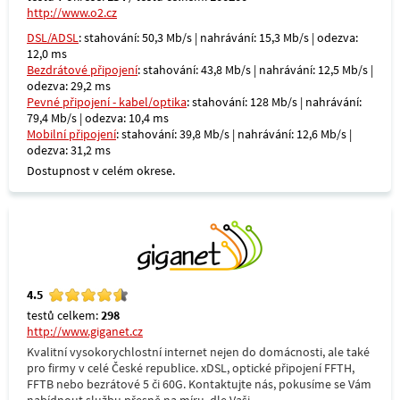
http://www.o2.cz
DSL/ADSL
: stahování: 50,3 Mb/s | nahrávání: 15,3 Mb/s | odezva:
12,0 ms
Bezdrátové připojení
: stahování: 43,8 Mb/s | nahrávání: 12,5 Mb/s |
odezva: 29,2 ms
Pevné připojení - kabel/optika
: stahování: 128 Mb/s | nahrávání:
79,4 Mb/s | odezva: 10,4 ms
Mobilní připojení
: stahování: 39,8 Mb/s | nahrávání: 12,6 Mb/s |
odezva: 31,2 ms
Dostupnost v celém okrese.
4.5
testů celkem:
298
http://www.giganet.cz
Kvalitní vysokorychlostní internet nejen do domácnosti, ale také
pro firmy v celé České republice. xDSL, optické připojení FFTH,
FFTB nebo bezrátové 5 či 60G. Kontaktujte nás, pokusíme se Vám