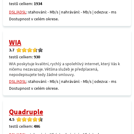
testů celkem:
1934
DSL/ADSL
: stahování: - Mb/s | nahrávání: - Mb/s | odezva: - ms
Dostupnost v celém okrese.
WIA
3.7
testů celkem:
930
WIA poskytuje kvalitní, rychlý a spolehlivý internet, který Vás k
ničemu nezavazuje. Většina služeb je předplacená,
nepodepisujete tedy žádné smlouvy.
DSL/ADSL
: stahování: - Mb/s | nahrávání: - Mb/s | odezva: - ms
Dostupnost v celém okrese.
Quadruple
4.5
testů celkem:
486