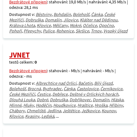
Bezdrátové připojení
: stahování: 19,0 Mb/s | nahrávání: 4,35 Mb/s |
odezva: 28,1 ms
Dostupnost v:
Běstviny
,
Bohdašín
,
Bolehošť
,
Čánka
,
České
Meziříčí
,
Dobruška
,
Domašín
,
Jílovice
,
Klášter nad Dědinou
,
Králova Lhota
,
Křovice
,
Mělčany
,
Mokré
,
Očelice
,
Opočno
,
Pohoří
,
Přepychy
,
Pulice
,
Rohenice
,
Skršice
,
Trnov
,
Vysoký Újezd
JVNET
testů celkem:
0
Bezdrátové připojení
: stahování: - Mb/s | nahrávání: - Mb/s |
odezva: - ms
Dostupnost v:
Albrechtice nad Orlicí
,
Bačetín
,
Bílý Újezd
,
Bolehošť
,
Brocná
,
Byzhradec
,
Čánka
,
Častolovice
,
Černíkovice
,
České Meziříčí
,
Čestice
,
Debřece
,
Deštné v Orlických horách
,
Dlouhá Louka
,
Dobré
,
Dobruška
,
Dobříkovec
,
Domašín
,
Hláska
,
Hlinné
,
Hluky
,
Hoděčín
,
Houdkovice
,
Hraštice
,
Hroška
,
Hřibiny
,
Chábory
,
Chmeliště
,
Jedlina
,
Ještětice
,
Ježkovice
,
Kounov
,
Křovice
,
Kvasiny
,
Ledská
, ...