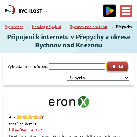
RYCHLOST
.cz
Rychlost.cz
→
Katalog připojení
→
Rychnov nad Kněžnou
→
Přepychy
Připojení k internetu v Přepychy v okrese
Rychnov nad Kněžnou
Vyhledat město/obec:
4.6
testů celkem:
1
http://isp.eronx.cz
Digitální partner - jsme plně dostupní, a rádi Vám nabídneme