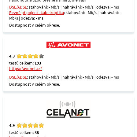
nabídnout službu přesně na míru, dle Vaši
DSL/ADSL
: stahování: - Mb/s | nahrávání: - Mb/s | odezva: - ms
Pevné připojení - kabel/optika
: stahování: - Mb/s | nahrávání: -
Mb/s | odezva: - ms
Dostupnost v celém okrese.
4.3
testů celkem:
193
https://avonet.cz/
DSL/ADSL
: stahování: - Mb/s | nahrávání: - Mb/s | odezva: - ms
Dostupnost v celém okrese.
4.9
testů celkem:
38