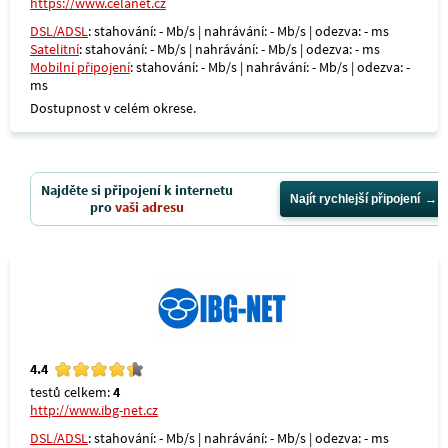
https://www.celanet.cz
DSL/ADSL
: stahování: - Mb/s | nahrávání: - Mb/s | odezva: - ms
Satelitní
: stahování: - Mb/s | nahrávání: - Mb/s | odezva: - ms
Mobilní připojení
: stahování: - Mb/s | nahrávání: - Mb/s | odezva: -
ms
Dostupnost v celém okrese.
Najděte si připojení k internetu
Najít rychlejší připojení
pro
vaši adresu
4.4
testů celkem:
4
http://www.ibg-net.cz
DSL/ADSL
: stahování: - Mb/s | nahrávání: - Mb/s | odezva: - ms