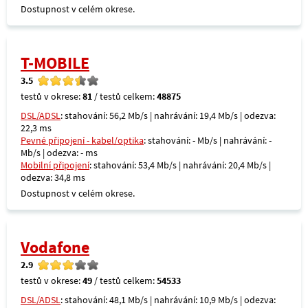
Dostupnost v celém okrese.
T-MOBILE
3.5
testů v okrese:
81
/ testů celkem:
48875
DSL/ADSL
: stahování: 56,2 Mb/s | nahrávání: 19,4 Mb/s | odezva:
22,3 ms
Pevné připojení - kabel/optika
: stahování: - Mb/s | nahrávání: -
Mb/s | odezva: - ms
Mobilní připojení
: stahování: 53,4 Mb/s | nahrávání: 20,4 Mb/s |
odezva: 34,8 ms
Dostupnost v celém okrese.
Vodafone
2.9
testů v okrese:
49
/ testů celkem:
54533
DSL/ADSL
: stahování: 48,1 Mb/s | nahrávání: 10,9 Mb/s | odezva: