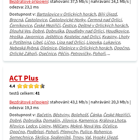
Bezdrátové připojení
: stahování: 37,5 Mb/s | nahrávání: 24,1 Mb/s |
odezva: 23,1 ms
Dostupnost v:
Bartošovice v Orlických horách
,
Bílý Újezd
,
Brocná
,
Častolovice
,
Častolovické Horky
,
Čermná nad Orlicí
,
Černíkovice
,
České Meziříčí
,
Čestice
,
Deštné v Orlických horách
,
Dlouhá Ves
,
Dobré
,
Dobruška
,
Doudleby nad Orlicí
,
Houdkovice
,
Hroška
,
Javornice
,
Ještětice
,
Kostelec nad Orlicí
,
Kvasiny
,
Lhoty
u Potštejna
,
Libel
,
Lično
,
Lípa nad Orlicí
,
Lipovka
,
Lukavice
,
Nebeská Rybná
,
Olešnice
,
Olešnice v Orlických horách
,
Opočno
,
Orlické Záhoří
,
Osečnice
,
Pěčín
,
Petrovičky
,
Pohoří
, ...
ACT Plus
4.4
testů celkem:
41
Bezdrátové připojení
: stahování: 43,1 Mb/s | nahrávání: 20,3 Mb/s |
odezva: 19,3 ms
Dostupnost v:
Bačetín
,
Běstviny
,
Bolehošť
,
Čánka
,
České Meziříčí
,
Dobré
,
Dobruška
,
Domašín
,
Jílovice
,
Kamenice
,
Králova Lhota
,
Křovice
,
Ledce
,
Lipiny
,
Mělčany
,
Mokré
,
Nová Ves
,
Očelice
,
Opočno
,
Podbřezí
,
Pohoří
,
Přepychy
,
Pulice
,
Rohenice
,
Semechnice
,
Skršice
,
Spáleniště
,
Trnov
,
Val
,
Vysoký Újezd
,