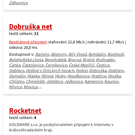
Záhornice
Dobruška net
testů celkem:
13
Bezdrátové připojení
: stahování: 22,6 Mb/s | nahrávání: 11,7 Mb/s |
odezva: 20,0 ms
Dostupnost v:
Bačetín
,
Běstviny
,
Bílý Újezd
,
Bohdašín
,
Bolehošť
,
Bolehošťská Lhota
,
Borohrádek
,
Brocná
,
Bystré
,
Byzhradec
,
Čánka
,
Častolovice
,
Černíkovice
,
České Meziříčí
,
Čestice
,
Debřece
,
Deštné v Orlických horách
,
Dobré
,
Dobruška
,
Dobřany
,
Domašín
,
Hláska
,
Hlinné
,
Hluky
,
Houdkovice
,
Hraštice
,
Hroška
,
Chlístov
,
Chmeliště
,
Ještětice
,
Ježkovice
,
Kamenice
,
Kounov
,
Křivice
,
Křovice
, ...
Rocketnet
testů celkem:
4
GOLDWARE s.r.o. je poskytovatelem připojení k internetu v
Královéhradeckém kraji.