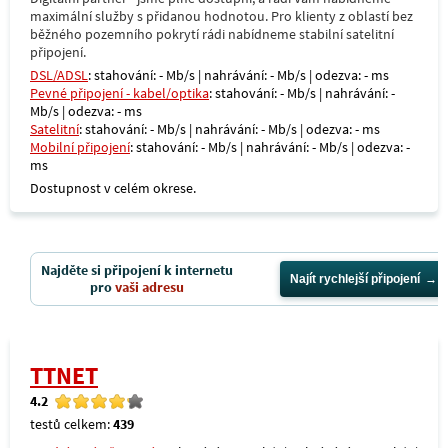
maximální služby s přidanou hodnotou. Pro klienty z oblastí bez
běžného pozemního pokrytí rádi nabídneme stabilní satelitní
připojení.
DSL/ADSL
: stahování: - Mb/s | nahrávání: - Mb/s | odezva: - ms
Pevné připojení - kabel/optika
: stahování: - Mb/s | nahrávání: -
Mb/s | odezva: - ms
Satelitní
: stahování: - Mb/s | nahrávání: - Mb/s | odezva: - ms
Mobilní připojení
: stahování: - Mb/s | nahrávání: - Mb/s | odezva: -
ms
Dostupnost v celém okrese.
Najděte si připojení k internetu
Najít rychlejší připojení
pro
vaši adresu
TTNET
4.2
testů celkem:
439