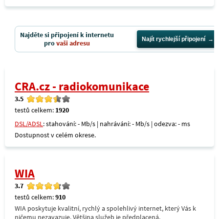
Najděte si připojení k internetu
Najít rychlejší připojení
pro
vaši adresu
CRA.cz - radiokomunikace
3.5
testů celkem:
1920
DSL/ADSL
: stahování: - Mb/s | nahrávání: - Mb/s | odezva: - ms
Dostupnost v celém okrese.
WIA
3.7
testů celkem:
910
WIA poskytuje kvalitní, rychlý a spolehlivý internet, který Vás k
ničemu nezavazuje. Většina služeb je předplacená,