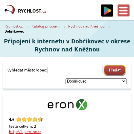
RYCHLOST
.cz
Rychlost.cz
→
Katalog připojení
→
Rychnov nad Kněžnou
→
Dobříkovec
Připojení k internetu v Dobříkovec v okrese
Rychnov nad Kněžnou
Vyhledat město/obec:
4.6
testů celkem:
2
http://isp.eronx.cz