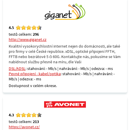
4.5
testů celkem:
296
http://www.giganet.cz
Kvalitní vysokorychlostní internet nejen do domácnosti, ale také
pro firmy v celé České republice. xDSL, optické připojení FFTH,
FFTB nebo bezrátové 5 či 60G. Kontaktujte nás, pokusíme se Vám
nabídnout službu přesně na míru, dle Vaši
DSL/ADSL
: stahování: - Mb/s | nahrávání: - Mb/s | odezva: - ms
Pevné připojení - kabel/optika
: stahování: - Mb/s | nahrávání: -
Mb/s | odezva: - ms
Dostupnost v celém okrese.
4.3
testů celkem:
213
https://avonet.cz/