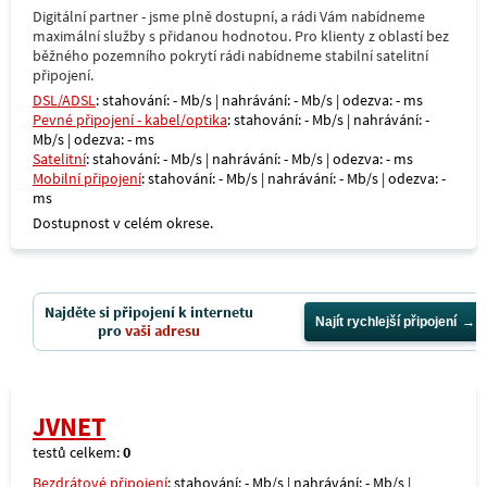
Digitální partner - jsme plně dostupní, a rádi Vám nabídneme
maximální služby s přidanou hodnotou. Pro klienty z oblastí bez
běžného pozemního pokrytí rádi nabídneme stabilní satelitní
připojení.
DSL/ADSL
: stahování: - Mb/s | nahrávání: - Mb/s | odezva: - ms
Pevné připojení - kabel/optika
: stahování: - Mb/s | nahrávání: -
Mb/s | odezva: - ms
Satelitní
: stahování: - Mb/s | nahrávání: - Mb/s | odezva: - ms
Mobilní připojení
: stahování: - Mb/s | nahrávání: - Mb/s | odezva: -
ms
Dostupnost v celém okrese.
Najděte si připojení k internetu
Najít rychlejší připojení
pro
vaši adresu
JVNET
testů celkem:
0
Bezdrátové připojení
: stahování: - Mb/s | nahrávání: - Mb/s |