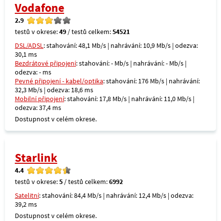
Vodafone
2.9
testů v okrese:
49
/ testů celkem:
54521
DSL/ADSL
: stahování: 48,1 Mb/s | nahrávání: 10,9 Mb/s | odezva:
30,1 ms
Bezdrátové připojení
: stahování: - Mb/s | nahrávání: - Mb/s |
odezva: - ms
Pevné připojení - kabel/optika
: stahování: 176 Mb/s | nahrávání:
32,3 Mb/s | odezva: 18,6 ms
Mobilní připojení
: stahování: 17,8 Mb/s | nahrávání: 11,0 Mb/s |
odezva: 37,4 ms
Dostupnost v celém okrese.
Starlink
4.4
testů v okrese:
5
/ testů celkem:
6992
Satelitní
: stahování: 84,4 Mb/s | nahrávání: 12,4 Mb/s | odezva:
39,2 ms
Dostupnost v celém okrese.