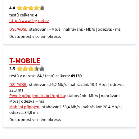
4.4
testů celkem:
4
http://www.ibg-net.cz
DSL/ADSL
: stahování: - Mb/s | nahrávání: - Mb/s | odezva: - ms
Dostupnost v celém okrese.
T-MOBILE
3.5
testů v okrese:
84
/ testů celkem:
49130
DSL/ADSL
: stahování: 56,2 Mb/s | nahrávání: 19,4 Mb/s | odezva:
22,3 ms
Pevné připojení - kabel/optika
: stahování: - Mb/s | nahrávání: -
Mb/s | odezva: - ms
Mobilní připojení
: stahování: 53,4 Mb/s | nahrávání: 20,4 Mb/s |
odezva: 34,8 ms
Dostupnost v celém okrese.