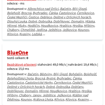
odezva: - ms
Dostupnost v:
Albrechtice nad Orlicí
,
Bačetín
,
Bílý Újezd
,
Bolehošť
,
Brocná
,
Byzhradec
,
Čánka
,
Častolovice
,
Černíkovice
,
České Meziříčí
,
Čestice
,
Debřece
,
Deštné v Orlických horách
,
Dlouhá Louka
,
Dobré
,
Dobruška
,
Dobříkovec
,
Domašín
,
Hláska
,
Hlinné
,
Hluky
,
Hoděčín
,
Houdkovice
,
Hraštice
,
Hroška
,
Hřibiny
,
Chábory
,
Chmeliště
,
Jedlina
,
Ještětice
,
Ježkovice
,
Kounov
,
Křovice
,
Kvasiny
,
Ledská
, ...
BlueOne
testů celkem:
0
Bezdrátové připojení
: stahování: 49,0 Mb/s | nahrávání: 19,4 Mb/s |
odezva: 15,0 ms
Dostupnost v:
Bačetín
,
Běstviny
,
Bílý Újezd
,
Bohdašín
,
Bolehošť
,
Bolehošťská Lhota
,
Brocná
,
Bystré
,
Byzhradec
,
Čánka
,
Častolovice
,
Častolovické Horky
,
Černíkovice
,
České Meziříčí
,
Deštné v Orlických horách
,
Dobré
,
Dobruška
,
Dobřany
,
Dobříkovec
,
Domašín
,
Hlinné
,
Houdkovice
,
Hraštice
,
Hroška
,
Hřibiny
,
Chábory
,
Janov
,
Ještětice
,
Ježkovice
,
Klášter nad
Dědinou
,
Kounov
,
Králova Lhota
,
Křivice
,
Křovice
,
Kvasiny
, ...