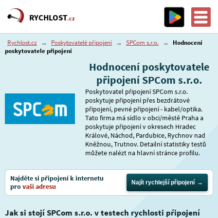
RYCHLOST
.cz
Rychlost.cz
→
Poskytovatelé připojení
→
SPCom s.r.o.
→
Hodnocení
poskytovatele připojení
Hodnocení poskytovatele
připojení SPCom s.r.o.
Poskytovatel připojení SPCom s.r.o.
poskytuje připojení přes bezdrátové
připojení, pevné připojení - kabel/optika.
Tato firma má sídlo v obci/městě Praha a
poskytuje připojení v okresech Hradec
Králové, Náchod, Pardubice, Rychnov nad
Kněžnou, Trutnov. Detailní statistiky testů
můžete nalézt na hlavní stránce profilu.
Najděte si připojení k internetu
Najít rychlejší připojení
pro
vaši adresu
Jak si stojí SPCom s.r.o. v testech rychlosti připojení