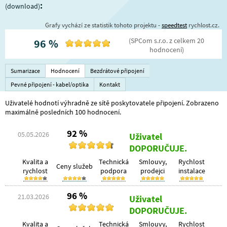
:
(download)
Grafy vychází ze statistik tohoto projektu -
speedtest
rychlost.cz.
(
SPCom s.r.o.
z celkem
20
96
%
hodnocení
)
Sumarizace
Hodnocení
Bezdrátové připojení
Pevné připojení - kabel/optika
Kontakt
Uživatelé hodnotí výhradně ze sítě poskytovatele připojení. Zobrazeno
maximálně posledních 100 hodnocení.
92 %
05.05.2026
Uživatel
DOPORUČUJE.
Kvalita a
Technická
Smlouvy,
Rychlost
Ceny služeb
rychlost
podpora
prodejci
instalace
96 %
21.03.2026
Uživatel
DOPORUČUJE.
Kvalita a
Technická
Smlouvy,
Rychlost