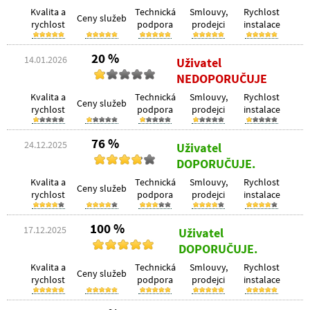
Kvalita a
Technická
Smlouvy,
Rychlost
Ceny služeb
rychlost
podpora
prodejci
instalace
20 %
14.01.2026
Uživatel
NEDOPORUČUJE
Kvalita a
Technická
Smlouvy,
Rychlost
Ceny služeb
rychlost
podpora
prodejci
instalace
76 %
24.12.2025
Uživatel
DOPORUČUJE.
Kvalita a
Technická
Smlouvy,
Rychlost
Ceny služeb
rychlost
podpora
prodejci
instalace
100 %
17.12.2025
Uživatel
DOPORUČUJE.
Kvalita a
Technická
Smlouvy,
Rychlost
Ceny služeb
rychlost
podpora
prodejci
instalace