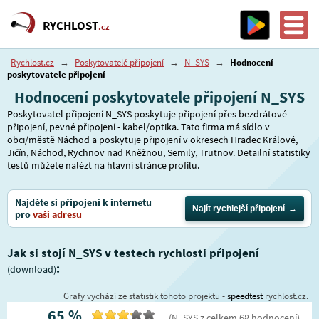
RYCHLOST
.cz
Rychlost.cz
→
Poskytovatelé připojení
→
N_SYS
→
Hodnocení
poskytovatele připojení
Hodnocení poskytovatele připojení N_SYS
Poskytovatel připojení N_SYS poskytuje připojení přes bezdrátové
připojení, pevné připojení - kabel/optika. Tato firma má sídlo v
obci/městě Náchod a poskytuje připojení v okresech Hradec Králové,
Jičín, Náchod, Rychnov nad Kněžnou, Semily, Trutnov. Detailní statistiky
testů můžete nalézt na hlavní stránce profilu.
Najděte si připojení k internetu
Najít rychlejší připojení
pro
vaši adresu
Jak si stojí N_SYS v testech rychlosti připojení
:
(download)
Grafy vychází ze statistik tohoto projektu -
speedtest
rychlost.cz.
65
%
(
N_SYS
z celkem
68
hodnocení
)