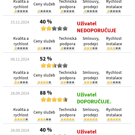
Kvalita a
Technická
Smlouvy,
Rychlost
Ceny služeb
rychlost
podpora
prodejci
instalace
40 %
15.11.2024
Uživatel
NEDOPORUČUJE
Kvalita a
Technická
Smlouvy,
Rychlost
Ceny služeb
rychlost
podpora
prodejci
instalace
52 %
08.11.2024
Kvalita a
Technická
Smlouvy,
Rychlost
Ceny služeb
rychlost
podpora
prodejci
instalace
88 %
28.09.2024
Uživatel
DOPORUČUJE.
Kvalita a
Technická
Smlouvy,
Rychlost
Ceny služeb
rychlost
podpora
prodejci
instalace
40 %
26.09.2024
Uživatel