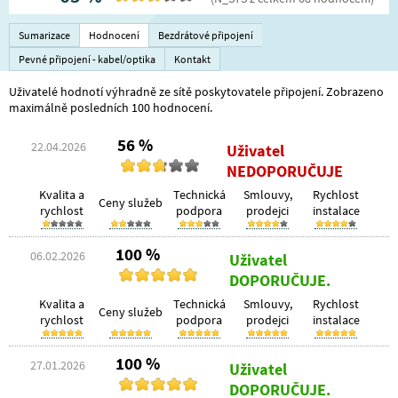
Sumarizace
Hodnocení
Bezdrátové připojení
Pevné připojení - kabel/optika
Kontakt
Uživatelé hodnotí výhradně ze sítě poskytovatele připojení. Zobrazeno
maximálně posledních 100 hodnocení.
56 %
22.04.2026
Uživatel
NEDOPORUČUJE
Kvalita a
Technická
Smlouvy,
Rychlost
Ceny služeb
rychlost
podpora
prodejci
instalace
100 %
06.02.2026
Uživatel
DOPORUČUJE.
Kvalita a
Technická
Smlouvy,
Rychlost
Ceny služeb
rychlost
podpora
prodejci
instalace
100 %
27.01.2026
Uživatel
DOPORUČUJE.