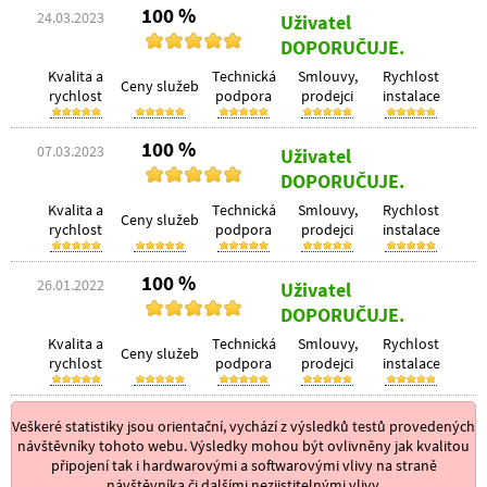
100 %
24.03.2023
Uživatel
DOPORUČUJE.
Kvalita a
Technická
Smlouvy,
Rychlost
Ceny služeb
rychlost
podpora
prodejci
instalace
100 %
07.03.2023
Uživatel
DOPORUČUJE.
Kvalita a
Technická
Smlouvy,
Rychlost
Ceny služeb
rychlost
podpora
prodejci
instalace
100 %
26.01.2022
Uživatel
DOPORUČUJE.
Kvalita a
Technická
Smlouvy,
Rychlost
Ceny služeb
rychlost
podpora
prodejci
instalace
Veškeré statistiky jsou orientační, vychází z výsledků testů provedených
návštěvníky tohoto webu. Výsledky mohou být ovlivněny jak kvalitou
připojení tak i hardwarovými a softwarovými vlivy na straně
návštěvníka či dalšími nezjistitelnými vlivy.