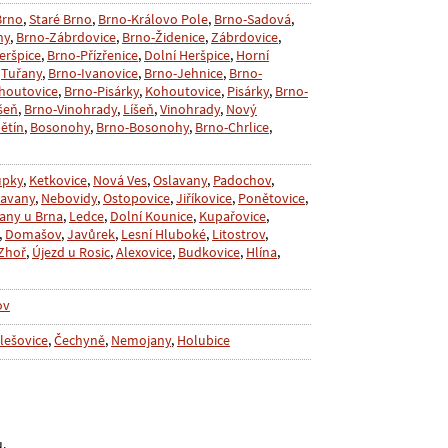
Brno
,
Staré Brno
,
Brno-Královo Pole
,
Brno-Sadová
,
ny
,
Brno-Zábrdovice
,
Brno-Židenice
,
Zábrdovice
,
eršpice
,
Brno-Přízřenice
,
Dolní Heršpice
,
Horní
,
Tuřany
,
Brno-Ivanovice
,
Brno-Jehnice
,
Brno-
houtovice
,
Brno-Pisárky
,
Kohoutovice
,
Pisárky
,
Brno-
šeň
,
Brno-Vinohrady
,
Líšeň
,
Vinohrady
,
Nový
ětín
,
Bosonohy
,
Brno-Bosonohy
,
Brno-Chrlice
,
upky
,
Ketkovice
,
Nová Ves
,
Oslavany
,
Padochov
,
avany
,
Nebovidy
,
Ostopovice
,
Jiříkovice
,
Ponětovice
,
any u Brna
,
Ledce
,
Dolní Kounice
,
Kupařovice
,
,
Domašov
,
Javůrek
,
Lesní Hluboké
,
Litostrov
,
Zhoř
,
Újezd u Rosic
,
Alexovice
,
Budkovice
,
Hlína
,
ov
lešovice
,
Čechyně
,
Nemojany
,
Holubice
u.