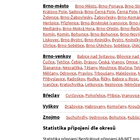
Brno-město
Brno-Město
,
Brno-Ponava
,
Brno-St
Královo Pole
,
Sadová
,
Brno-Černá Pole
,
Černá Pole
,
Židenice
,
Brno-Žabovřesky
,
Žabovřesky
,
Brno-Komá
Heršpice
,
Přízřenice
,
Brno-Brněnské Ivanovice
,
Brno-
Medlánky
,
Brno-Mokrá Hora
,
Brno-Ořešín
,
Brno-Řečk
Komín
,
Komín
,
Bohunice
,
Brno-Bohunice
,
Brno-Nový
Lískovec
,
Brno-Bystrc
,
Brno-Kníničky
,
Bystrc
,
Kníničk
Chrlice
,
Brno-Soběšice
,
Brno-Útěchov
,
Soběšice
,
Útě
Brno-venkov
Babice nad Svitavou
,
Bílovice nad
Čučice
,
Tetčice
,
Čebín
,
Drásov
,
Česká
,
Vranov
,
Omice
,
Šlapanice
,
Nesvačilka
,
Těšany
,
Moutnice
,
Blučina
,
Tel
Mělčany
,
Odrovice
,
Pravlov
,
Trboušany
,
Malešovice
,
Přibyslavice
,
Radoškov
,
Rudka
,
Říčky
,
Babice u Rosic
,
Ivančice
,
Kratochvilka
,
Letkovice
,
Neslovice
,
Němčice
Břeclav
Cvrčovice
,
Pohořelice
,
Přibice
,
Vranovice
Vyškov
Dražovice
,
Habrovany
,
Komořany
,
Krouž
Znojmo
Suchohrdly
,
Vedrovice
,
Bohutice
,
Kubšic
Statistika připojení dle okresů
Statistika připojení Bezdrátové připojení AB-NET pro v