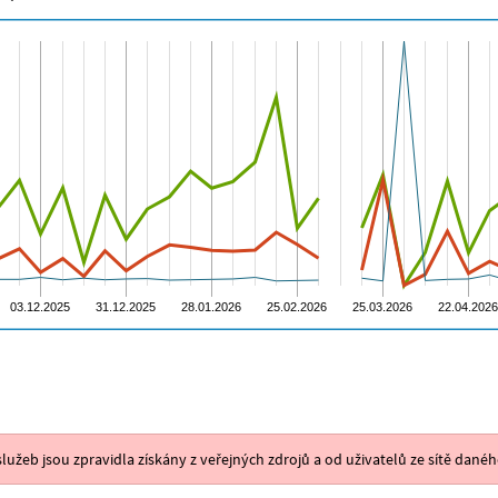
lužeb jsou zpravidla získány z veřejných zdrojů a od uživatelů ze sítě danéh