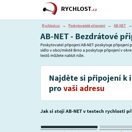
RYCHLOST
.cz
Rychlost.cz
→
Poskytovatelé připojení
→
AB-NET
→
AB-NET - Bezdrátové při
Poskytovatel připojení AB-NET poskytuje připojení p
sídlo v obci/městě Brno a poskytuje připojení v okre
testů můžete nalézt níže.
Najděte si připojení k 
pro
vaši adresu
Jak si stojí AB-NET v testech rychlosti p