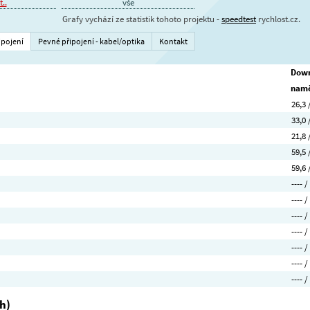
..
vše
Grafy vychází ze statistik tohoto projektu -
speedtest
rychlost.cz.
ipojení
Pevné připojení - kabel/optika
Kontakt
Down
namě
26,3 
33,0 
21,8 
59,5 
59,6 
---- /
---- /
---- /
---- /
---- /
---- /
---- /
h)