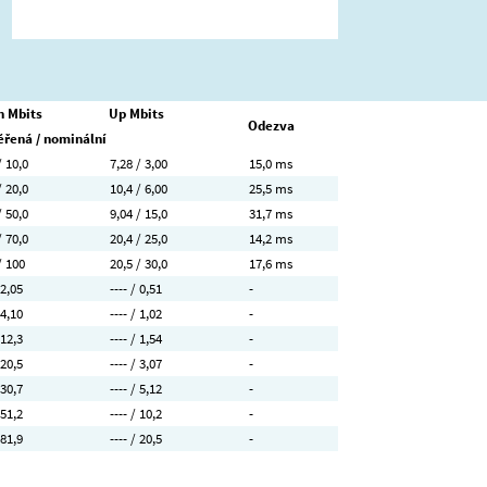
 Mbits
Up Mbits
Odezva
řená / nominální
/ 10,0
7,28 / 3,00
15,0 ms
/ 20,0
10,4 / 6,00
25,5 ms
/ 50,0
9,04 / 15,0
31,7 ms
/ 70,0
20,4 / 25,0
14,2 ms
/ 100
20,5 / 30,0
17,6 ms
 2,05
---- / 0,51
-
 4,10
---- / 1,02
-
 12,3
---- / 1,54
-
 20,5
---- / 3,07
-
 30,7
---- / 5,12
-
 51,2
---- / 10,2
-
 81,9
---- / 20,5
-