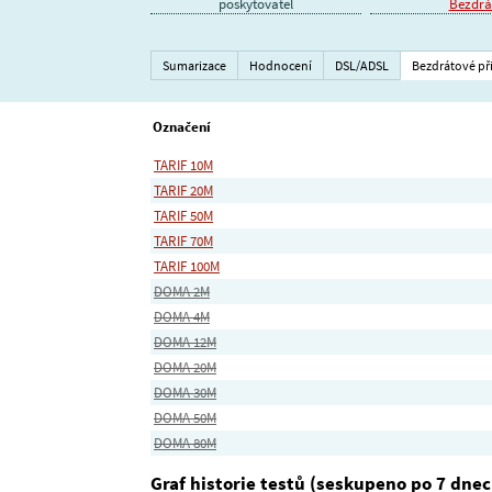
poskytovatel
Bezdrát
Sumarizace
Hodnocení
DSL/ADSL
Bezdrátové př
Označení
TARIF 10M
TARIF 20M
TARIF 50M
TARIF 70M
TARIF 100M
DOMA 2M
DOMA 4M
DOMA 12M
DOMA 20M
DOMA 30M
DOMA 50M
DOMA 80M
Graf historie testů (seskupeno po 7 dnec