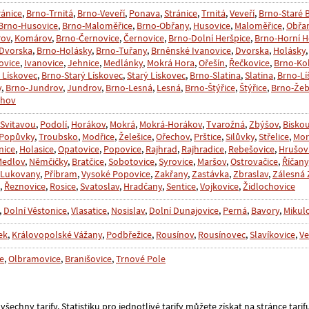
ránice
,
Brno-Trnitá
,
Brno-Veveří
,
Ponava
,
Stránice
,
Trnitá
,
Veveří
,
Brno-Staré 
Brno-Husovice
,
Brno-Maloměřice
,
Brno-Obřany
,
Husovice
,
Maloměřice
,
Obřa
rov
,
Komárov
,
Brno-Černovice
,
Černovice
,
Brno-Dolní Heršpice
,
Brno-Horní H
Dvorska
,
Brno-Holásky
,
Brno-Tuřany
,
Brněnské Ivanovice
,
Dvorska
,
Holásky
ovice
,
Ivanovice
,
Jehnice
,
Medlánky
,
Mokrá Hora
,
Ořešín
,
Řečkovice
,
Brno-Ko
 Lískovec
,
Brno-Starý Lískovec
,
Starý Lískovec
,
Brno-Slatina
,
Slatina
,
Brno-Lí
y
,
Brno-Jundrov
,
Jundrov
,
Brno-Lesná
,
Lesná
,
Brno-Štýřice
,
Štýřice
,
Brno-Žeb
chov
 Svitavou
,
Podolí
,
Horákov
,
Mokrá
,
Mokrá-Horákov
,
Tvarožná
,
Zbýšov
,
Bisko
Popůvky
,
Troubsko
,
Modřice
,
Želešice
,
Ořechov
,
Prštice
,
Silůvky
,
Střelice
,
Mor
nice
,
Holasice
,
Opatovice
,
Popovice
,
Rajhrad
,
Rajhradice
,
Rebešovice
,
Hrušov
Medlov
,
Němčičky
,
Bratčice
,
Sobotovice
,
Syrovice
,
Maršov
,
Ostrovačice
,
Říčany
Lukovany
,
Příbram
,
Vysoké Popovice
,
Zakřany
,
Zastávka
,
Zbraslav
,
Zálesná 
,
Řeznovice
,
Rosice
,
Svatoslav
,
Hradčany
,
Sentice
,
Vojkovice
,
Židlochovice
,
Dolní Věstonice
,
Vlasatice
,
Nosislav
,
Dolní Dunajovice
,
Perná
,
Bavory
,
Mikul
ek
,
Královopolské Vážany
,
Podbřežice
,
Rousínov
,
Rousínovec
,
Slavíkovice
,
Ve
e
,
Olbramovice
,
Branišovice
,
Trnové Pole
šechny tarify. Statistiku pro jednotlivé tarify můžete získat na stránce tarif