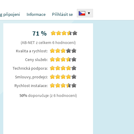
▾
g připojení
Informace
Přihlásit se
71
%
(
AB-NET
z celkem
6
hodnocení
)
Kvalita a rychlost:
Ceny služeb:
Technická podpora:
Smlouvy, prodejci:
Rychlost instalace:
50
%
doporučuje
(z 6 hodnocení)