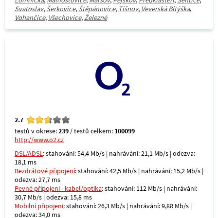
Lomnička
,
Malhostovice
,
Maršov
,
Pejškov
,
Předklášteří
,
Sentice
,
Svatoslav
,
Šerkovice
,
Štěpánovice
,
Tišnov
,
Veverská Bítýška
,
Vohančice
,
Všechovice
,
Železné
2.7
testů v okrese:
239
/ testů celkem:
100099
http://www.o2.cz
DSL/ADSL
: stahování: 54,4 Mb/s | nahrávání: 21,1 Mb/s | odezva:
18,1 ms
Bezdrátové připojení
: stahování: 42,5 Mb/s | nahrávání: 15,2 Mb/s |
odezva: 27,7 ms
Pevné připojení - kabel/optika
: stahování: 112 Mb/s | nahrávání:
30,7 Mb/s | odezva: 15,8 ms
Mobilní připojení
: stahování: 26,3 Mb/s | nahrávání: 9,88 Mb/s |
odezva: 34,0 ms