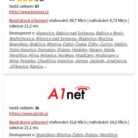
testů celkem:
87
http://www.boxnet.cz
Bezdrátové připojení
: stahování: 39,7 Mb/s | nahrávání: 9,73 Mb/s |
odezva: 21,2 ms
Dostupnost v:
Alexovice
,
Babice nad Svitavou
,
Babice u Rosic
,
Bedřichovice
,
Bílovice nad Svitavou
,
Blažovice
,
Blučina
,
Braníškov
,
Bratčice
,
Březina
,
Čebín
,
Česká
,
Čížky
,
Čučice
,
Deblín
,
Dolní Kounice
,
Domašov
,
Drásov
,
Hajánky
,
Hajany
,
Hájek
,
Heroltice
,
Hlína
,
Holasice
,
Horákov
,
Hradčany
,
Hrušovany u
Brna
,
Hvozdec
,
Chudčice
,
Ivančice
,
Jamné
,
Javůrek
,
Jinačovice
,
Jiříkovice
,
Kanice
, ...
testů celkem:
36
https://www.a1net.cz
Bezdrátové připojení
: stahování: 32,6 Mb/s | nahrávání: 24,2 Mb/s |
odezva: 21,1 ms
Dostupnost v:
Braníškov
,
Březina
,
Čebín
,
Drásov
,
Heroltice
,