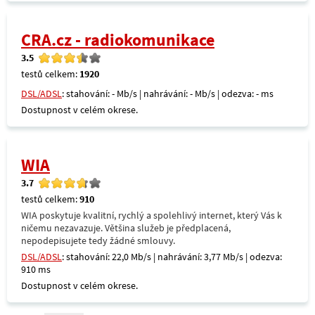
CRA.cz - radiokomunikace
3.5
testů celkem:
1920
DSL/ADSL
: stahování: - Mb/s | nahrávání: - Mb/s | odezva: - ms
Dostupnost v celém okrese.
WIA
3.7
testů celkem:
910
WIA poskytuje kvalitní, rychlý a spolehlivý internet, který Vás k
ničemu nezavazuje. Většina služeb je předplacená,
nepodepisujete tedy žádné smlouvy.
DSL/ADSL
: stahování: 22,0 Mb/s | nahrávání: 3,77 Mb/s | odezva:
910 ms
Dostupnost v celém okrese.