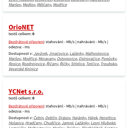
Maršov
,
Medlov
,
Mělčany
,
Modřice
OrioNET
testů celkem:
0
Bezdrátové připojení
: stahování: - Mb/s | nahrávání: - Mb/s |
odezva: - ms
Dostupnost v:
Javůrek
,
Jinačovice
,
Lažánky
,
Malhostovice
,
Maršov
,
Modřice
,
Moravany
,
Ostopovice
,
Ostrovačice
,
Popůvky
,
Rosice
,
Rozdrojovice
,
Říčany
,
Říčky
,
Střelice
,
Tetčice
,
Troubsko
,
Veverské Knínice
YCNet s.r.o.
testů celkem:
0
Bezdrátové připojení
: stahování: - Mb/s | nahrávání: - Mb/s |
odezva: - ms
Dostupnost v:
Čebín
,
Deblín
,
Drásov
,
Hajánky
,
Hájek
,
Heroltice
,
Holasice
,
Hradčany
,
Chudčice
,
Jamné
,
Lažánky
,
Lesní Hluboké
,