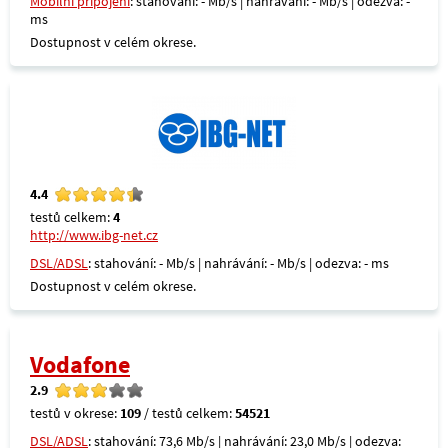
Mobilní připojení
: stahování: - Mb/s | nahrávání: - Mb/s | odezva: -
ms
Dostupnost v celém okrese.
4.4
testů celkem:
4
http://www.ibg-net.cz
DSL/ADSL
: stahování: - Mb/s | nahrávání: - Mb/s | odezva: - ms
Dostupnost v celém okrese.
Vodafone
2.9
testů v okrese:
109
/ testů celkem:
54521
DSL/ADSL
: stahování: 73,6 Mb/s | nahrávání: 23,0 Mb/s | odezva: