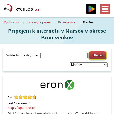
RYCHLOST
.cz
Rychlost.cz
→
Katalog připojení
→
Brno-venkov
→
Maršov
Připojení k internetu v Maršov v okrese
Brno-venkov
Vyhledat město/obec:
4.6
testů celkem:
2
http://isp.eronx.cz
Digitální partner - jsme plně dostupní, a rádi Vám nabídneme