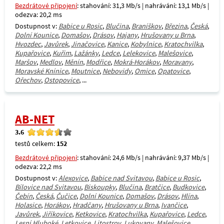
Bezdrátové připojení
: stahování: 31,3 Mb/s | nahrávání: 13,1 Mb/s |
odezva: 20,2 ms
Dostupnost v:
Babice u Rosic
,
Blučina
,
Braníškov
,
Březina
,
Česká
,
Dolní Kounice
,
Domašov
,
Drásov
,
Hajany
,
Hrušovany u Brna
,
Hvozdec
,
Javůrek
,
Jinačovice
,
Kanice
,
Kobylnice
,
Kratochvilka
,
Kupařovice
,
Kuřim
,
Lažánky
,
Ledce
,
Lelekovice
,
Malešovice
,
Maršov
,
Medlov
,
Měnín
,
Modřice
,
Mokrá-Horákov
,
Moravany
,
Moravské Knínice
,
Moutnice
,
Nebovidy
,
Omice
,
Opatovice
,
Ořechov
,
Ostopovice
, ...
AB-NET
3.6
testů celkem:
152
Bezdrátové připojení
: stahování: 24,6 Mb/s | nahrávání: 9,37 Mb/s |
odezva: 22,2 ms
Dostupnost v:
Alexovice
,
Babice nad Svitavou
,
Babice u Rosic
,
Bílovice nad Svitavou
,
Biskoupky
,
Blučina
,
Bratčice
,
Budkovice
,
Čebín
,
Česká
,
Čučice
,
Dolní Kounice
,
Domašov
,
Drásov
,
Hlína
,
Holasice
,
Horákov
,
Hradčany
,
Hrušovany u Brna
,
Ivančice
,
Javůrek
,
Jiříkovice
,
Ketkovice
,
Kratochvilka
,
Kupařovice
,
Ledce
,
Lesní Hluboké
,
Letkovice
,
Litostrov
,
Lukovany
,
Malešovice
,