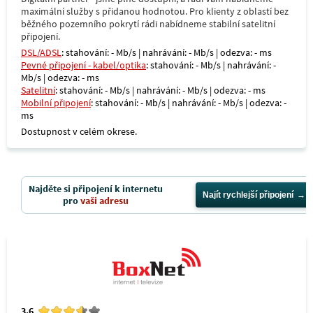
maximální služby s přidanou hodnotou. Pro klienty z oblastí bez
běžného pozemního pokrytí rádi nabídneme stabilní satelitní
připojení.
DSL/ADSL
: stahování: - Mb/s | nahrávání: - Mb/s | odezva: - ms
Pevné připojení - kabel/optika
: stahování: - Mb/s | nahrávání: -
Mb/s | odezva: - ms
Satelitní
: stahování: - Mb/s | nahrávání: - Mb/s | odezva: - ms
Mobilní připojení
: stahování: - Mb/s | nahrávání: - Mb/s | odezva: -
ms
Dostupnost v celém okrese.
Najděte si připojení k internetu
Najít rychlejší připojení
pro
vaši adresu
3.6