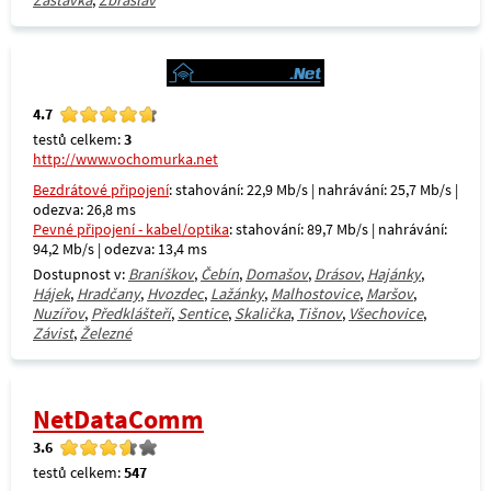
Zastávka
,
Zbraslav
4.7
testů celkem:
3
http://www.vochomurka.net
Bezdrátové připojení
: stahování: 22,9 Mb/s | nahrávání: 25,7 Mb/s |
odezva: 26,8 ms
Pevné připojení - kabel/optika
: stahování: 89,7 Mb/s | nahrávání:
94,2 Mb/s | odezva: 13,4 ms
Dostupnost v:
Braníškov
,
Čebín
,
Domašov
,
Drásov
,
Hajánky
,
Hájek
,
Hradčany
,
Hvozdec
,
Lažánky
,
Malhostovice
,
Maršov
,
Nuzířov
,
Předklášteří
,
Sentice
,
Skalička
,
Tišnov
,
Všechovice
,
Závist
,
Železné
NetDataComm
3.6
testů celkem:
547