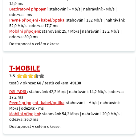
15,9 ms
Bezdrátové připojení
: stahování: - Mb/s | nahrávání: - Mb/s |
odezva: - ms
Pevné připojení - kabel/optika
: stahování: 132 Mb/s | nahrávání:
52,0 Mb/s | odezva: 17,7 ms
Mobilní připojení
: stahování: 25,7 Mb/s | nahrávání: 13,2 Mb/s |
odezva: 30,0 ms
Dostupnost v celém okrese.
T-MOBILE
3.5
testů v okrese:
68
/ testů celkem:
49130
DSL/ADSL
: stahování: 42,2 Mb/s | nahrávání: 14,2 Mb/s | odezva:
17,2 ms
Pevné připojení - kabel/optika
: stahování: - Mb/s | nahrávání: -
Mb/s | odezva: - ms
Mobilní připojení
: stahování: 54,2 Mb/s | nahrávání: 20,0 Mb/s |
odezva: 36,0 ms
Dostupnost v celém okrese.