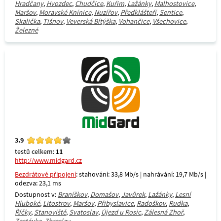
Hradčany
,
Hvozdec
,
Chudčice
,
Kuřim
,
Lažánky
,
Malhostovice
,
Maršov
,
Moravské Knínice
,
Nuzířov
,
Předklášteří
,
Sentice
,
Skalička
,
Tišnov
,
Veverská Bítýška
,
Vohančice
,
Všechovice
,
Železné
3.9
testů celkem:
11
http://www.midgard.cz
Bezdrátové připojení
: stahování: 33,8 Mb/s | nahrávání: 19,7 Mb/s |
odezva: 23,1 ms
Dostupnost v:
Braníškov
,
Domašov
,
Javůrek
,
Lažánky
,
Lesní
Hluboké
,
Litostrov
,
Maršov
,
Přibyslavice
,
Radoškov
,
Rudka
,
Říčky
,
Stanoviště
,
Svatoslav
,
Újezd u Rosic
,
Zálesná Zhoř
,