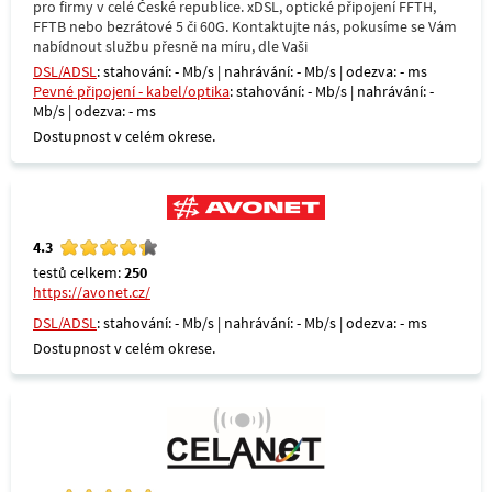
pro firmy v celé České republice. xDSL, optické připojení FFTH,
FFTB nebo bezrátové 5 či 60G. Kontaktujte nás, pokusíme se Vám
nabídnout službu přesně na míru, dle Vaši
DSL/ADSL
: stahování: - Mb/s | nahrávání: - Mb/s | odezva: - ms
Pevné připojení - kabel/optika
: stahování: - Mb/s | nahrávání: -
Mb/s | odezva: - ms
Dostupnost v celém okrese.
4.3
testů celkem:
250
https://avonet.cz/
DSL/ADSL
: stahování: - Mb/s | nahrávání: - Mb/s | odezva: - ms
Dostupnost v celém okrese.