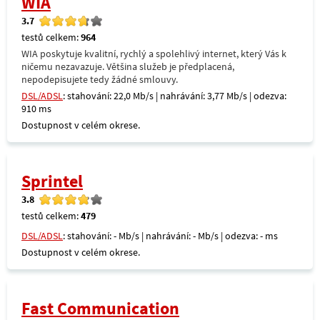
WIA
3.7
testů celkem:
964
WIA poskytuje kvalitní, rychlý a spolehlivý internet, který Vás k
ničemu nezavazuje. Většina služeb je předplacená,
nepodepisujete tedy žádné smlouvy.
DSL/ADSL
: stahování: 22,0 Mb/s | nahrávání: 3,77 Mb/s | odezva:
910 ms
Dostupnost v celém okrese.
Sprintel
3.8
testů celkem:
479
DSL/ADSL
: stahování: - Mb/s | nahrávání: - Mb/s | odezva: - ms
Dostupnost v celém okrese.
Fast Communication