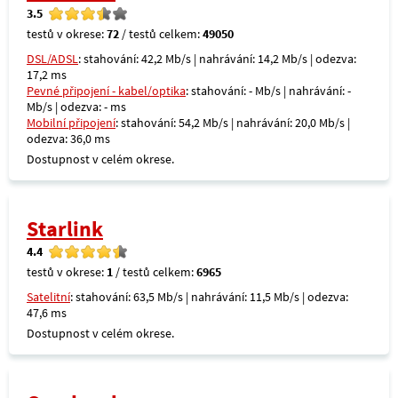
3.5
testů v okrese:
72
/ testů celkem:
49050
DSL/ADSL
: stahování: 42,2 Mb/s | nahrávání: 14,2 Mb/s | odezva:
17,2 ms
Pevné připojení - kabel/optika
: stahování: - Mb/s | nahrávání: -
Mb/s | odezva: - ms
Mobilní připojení
: stahování: 54,2 Mb/s | nahrávání: 20,0 Mb/s |
odezva: 36,0 ms
Dostupnost v celém okrese.
Starlink
4.4
testů v okrese:
1
/ testů celkem:
6965
Satelitní
: stahování: 63,5 Mb/s | nahrávání: 11,5 Mb/s | odezva:
47,6 ms
Dostupnost v celém okrese.