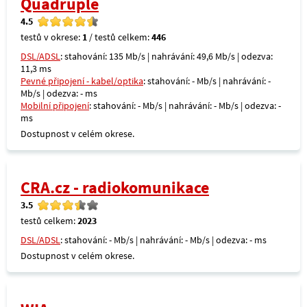
Quadruple
4.5
testů v okrese:
1
/ testů celkem:
446
DSL/ADSL
: stahování: 135 Mb/s | nahrávání: 49,6 Mb/s | odezva:
11,3 ms
Pevné připojení - kabel/optika
: stahování: - Mb/s | nahrávání: -
Mb/s | odezva: - ms
Mobilní připojení
: stahování: - Mb/s | nahrávání: - Mb/s | odezva: -
ms
Dostupnost v celém okrese.
CRA.cz - radiokomunikace
3.5
testů celkem:
2023
DSL/ADSL
: stahování: - Mb/s | nahrávání: - Mb/s | odezva: - ms
Dostupnost v celém okrese.