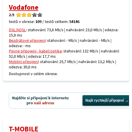
Vodafone
2.9
testů v okrese:
109
/ testů celkem:
54146
DSL/ADSL
: stahování: 73,6 Mb/s | nahrávání: 23,0 Mb/s | odezva:
15,9 ms
Bezdrátové připojení
: stahování: - Mb/s | nahrávání: - Mb/s |
odezva: - ms
Pevné připojení - kabel/optika
: stahování: 132 Mb/s | nahrávání:
52,0 Mb/s | odezva: 17,7 ms
Mobilní připojení
: stahování: 25,7 Mb/s | nahrávání: 13,2 Mb/s |
odezva: 30,0 ms
Dostupnost v celém okrese.
Najděte si připojení k internetu
Najít rychlejší připojení
pro
vaši adresu
T-MOBILE