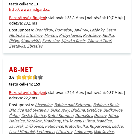
testů celkem:
13
http://www.midgard.cz
Bezdrátové připojení
: stahování: 33,8 Mb/s | nahrávání: 19,7 Mb/s |
odezva: 23,1 ms
Dostupnost v:
Braníškov
,
Domašov
,
Javůrek
,
Lažánky
,
Lesní
Hluboké
,
Litostrov
,
Maršov
,
Přibyslavice
,
Radoškov
,
Rudka
,
Říčky
,
Stanoviště
,
Svatoslav
,
Újezd u Rosic
,
Zálesná Zhoř
,
Zastávka
,
Zbraslav
AB-NET
3.6
testů celkem:
159
Bezdrátové připojení
: stahování: 24,6 Mb/s | nahrávání: 9,37 Mb/s |
odezva: 22,2 ms
Dostupnost v:
Alexovice
,
Babice nad Svitavou
,
Babice u Rosic
,
Bílovice nad Svitavou
,
Biskoupky
,
Blučina
,
Bratčice
,
Budkovice
,
Čebín
,
Česká
,
Čučice
,
Dolní Kounice
,
Domašov
,
Drásov
,
Hlína
,
Holasice
,
Horákov
,
Hradčany
,
Hrušovany u Brna
,
Ivančice
,
Javůrek
,
Jiříkovice
,
Ketkovice
,
Kratochvilka
,
Kupařovice
,
Ledce
,
Lesní Hluboké
,
Letkovice
,
Litostrov
,
Lukovany
,
Malešovice
,