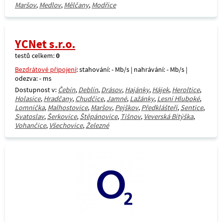
Maršov
,
Medlov
,
Mělčany
,
Modřice
YCNet s.r.o.
testů celkem:
0
Bezdrátové připojení
: stahování: - Mb/s | nahrávání: - Mb/s |
odezva: - ms
Dostupnost v:
Čebín
,
Deblín
,
Drásov
,
Hajánky
,
Hájek
,
Heroltice
,
Holasice
,
Hradčany
,
Chudčice
,
Jamné
,
Lažánky
,
Lesní Hluboké
,
Lomnička
,
Malhostovice
,
Maršov
,
Pejškov
,
Předklášteří
,
Sentice
,
Svatoslav
,
Šerkovice
,
Štěpánovice
,
Tišnov
,
Veverská Bítýška
,
Vohančice
,
Všechovice
,
Železné