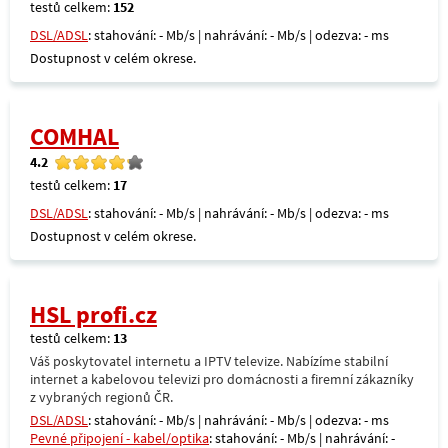
testů celkem:
152
DSL/ADSL
: stahování: - Mb/s | nahrávání: - Mb/s | odezva: - ms
Dostupnost v celém okrese.
COMHAL
4.2
testů celkem:
17
DSL/ADSL
: stahování: - Mb/s | nahrávání: - Mb/s | odezva: - ms
Dostupnost v celém okrese.
HSL profi.cz
testů celkem:
13
Váš poskytovatel internetu a IPTV televize. Nabízíme stabilní
internet a kabelovou televizi pro domácnosti a firemní zákazníky
z vybraných regionů ČR.
DSL/ADSL
: stahování: - Mb/s | nahrávání: - Mb/s | odezva: - ms
Pevné připojení - kabel/optika
: stahování: - Mb/s | nahrávání: -