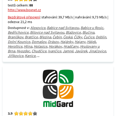
testů celkem:
88
http://www.boxnet.cz
Bezdrátové připojení
: stahování: 39,7 Mb/s | nahrávání: 9,73 Mb/s |
odezva: 21,2 ms
Dostupnost v:
Alexovice
,
Babice nad Svitavou
,
Babice u Rosic
,
Bedřichovice
,
Bílovice nad Svitavou
,
Blažovice
,
Blučina
,
Braníškov
,
Bratčice
,
Březina
,
Čebín
,
Česká
,
Čížky
,
Čučice
,
Deblín
,
Dolní Kounice
,
Domašov
,
Drásov
,
Hajánky
,
Hajany
,
Hájek
,
Heroltice
,
Hlína
,
Holasice
,
Horákov
,
Hradčany
,
Hrušovany u
Brna
,
Hvozdec
,
Chudčice
,
Ivančice
,
Jamné
,
Javůrek
,
Jinačovice
,
Jiříkovice
,
Kanice
, ...
3.9