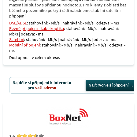
maximální služby s přidanou hodnotou. Pro klienty z oblastí bez
běžného pozemního pokrytí rádi nabídneme stabilní satelitní
připojení.
DSL/ADSL
: stahování: - Mb/s | nahrávání: - Mb/s | odezva: - ms
Pevné připojení - kabel/optika
: stahování: - Mb/s | nahrávání: -
Mb/s | odezva: - ms
Satelitní
: stahování: - Mb/s | nahrávání: - Mb/s | odezva: - ms
Mobilní připojení
: stahování: - Mb/s | nahrávání: - Mb/s | odezva: -
ms
Dostupnost v celém okrese.
Najděte si připojení k internetu
Najít rychlejší připojení
pro
vaši adresu
3.6