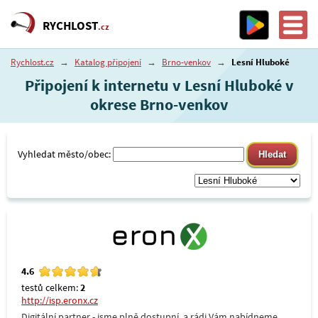
RYCHLOST
.cz
Rychlost.cz
→
Katalog připojení
→
Brno-venkov
→
Lesní Hluboké
Připojení k internetu v Lesní Hluboké v
okrese Brno-venkov
Vyhledat město/obec:
4.6
testů celkem:
2
http://isp.eronx.cz
Digitální partner - jsme plně dostupní, a rádi Vám nabídneme