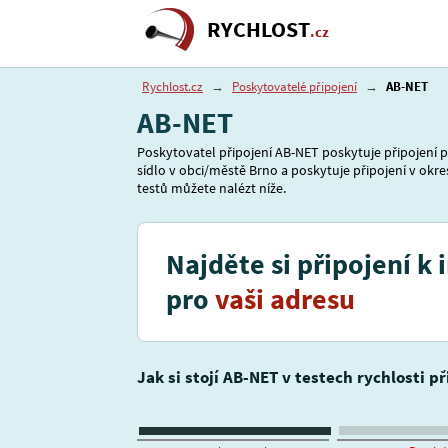
RYCHLOST
.cz
Rychlost.cz
→
Poskytovatelé připojení
→
AB-NET
AB-NET
Poskytovatel připojení AB-NET poskytuje připojení p
sídlo v obci/městě Brno a poskytuje připojení v okre
testů můžete nalézt níže.
Najděte si připojení k 
pro
vaši adresu
Jak si stojí AB-NET v testech rychlosti p