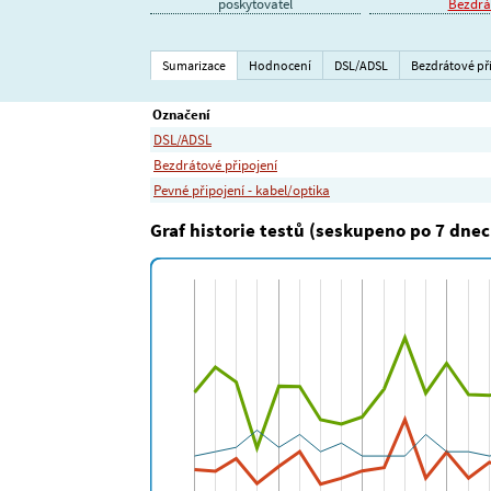
poskytovatel
Bezdrát
Sumarizace
Hodnocení
DSL/ADSL
Bezdrátové př
Označení
DSL/ADSL
Bezdrátové připojení
Pevné připojení - kabel/optika
Graf historie testů (seskupeno po 7 dnec