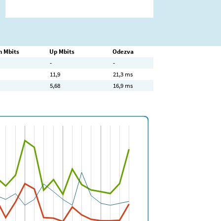
 Mbits
Up Mbits
Odezva
-
-
11,9
21,3 ms
5,68
16,9 ms