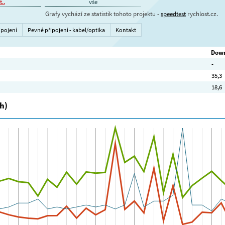
..
vše
Grafy vychází ze statistik tohoto projektu -
speedtest
rychlost.cz.
ipojení
Pevné připojení - kabel/optika
Kontakt
Down
-
35,3
18,6
h)