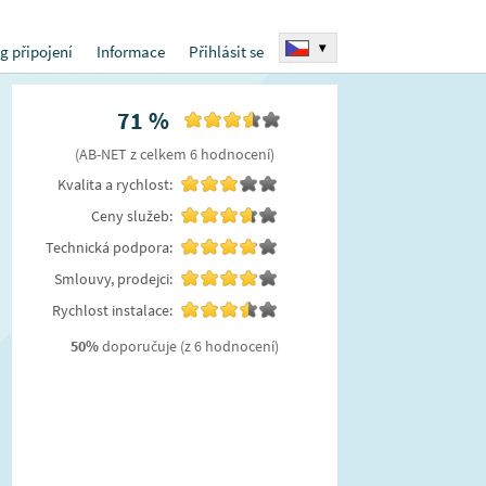
▾
g připojení
Informace
Přihlásit se
71
%
(
AB-NET
z celkem
6
hodnocení
)
Kvalita a rychlost:
Ceny služeb:
Technická podpora:
Smlouvy, prodejci:
Rychlost instalace:
50
%
doporučuje
(z 6 hodnocení)