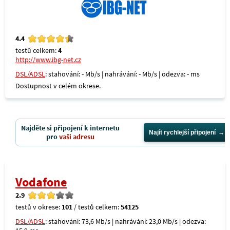
4.4
testů celkem:
4
http://www.ibg-net.cz
DSL/ADSL
: stahování: - Mb/s | nahrávání: - Mb/s | odezva: - ms
Dostupnost v celém okrese.
Najděte si připojení k internetu
Najít rychlejší připojení
pro
vaši adresu
Vodafone
2.9
testů v okrese:
101
/ testů celkem:
54125
DSL/ADSL
: stahování: 73,6 Mb/s | nahrávání: 23,0 Mb/s | odezva: