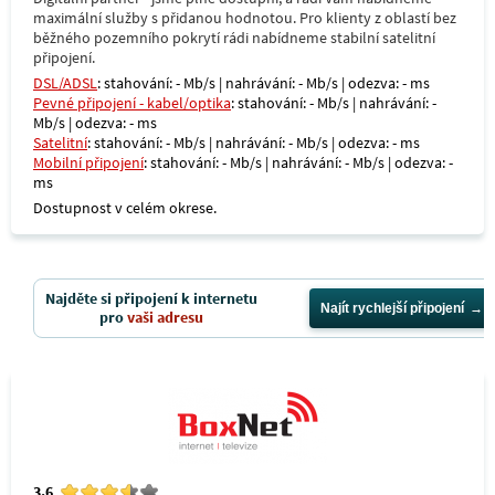
maximální služby s přidanou hodnotou. Pro klienty z oblastí bez
běžného pozemního pokrytí rádi nabídneme stabilní satelitní
připojení.
DSL/ADSL
: stahování: - Mb/s | nahrávání: - Mb/s | odezva: - ms
Pevné připojení - kabel/optika
: stahování: - Mb/s | nahrávání: -
Mb/s | odezva: - ms
Satelitní
: stahování: - Mb/s | nahrávání: - Mb/s | odezva: - ms
Mobilní připojení
: stahování: - Mb/s | nahrávání: - Mb/s | odezva: -
ms
Dostupnost v celém okrese.
Najděte si připojení k internetu
Najít rychlejší připojení
pro
vaši adresu
3.6