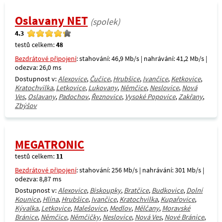
Oslavany NET
(spolek)
4.3
testů celkem:
48
Bezdrátové připojení
: stahování: 46,9 Mb/s | nahrávání: 41,2 Mb/s |
odezva: 26,0 ms
Dostupnost v:
Alexovice
,
Čučice
,
Hrubšice
,
Ivančice
,
Ketkovice
,
Kratochvilka
,
Letkovice
,
Lukovany
,
Němčice
,
Neslovice
,
Nová
Ves
,
Oslavany
,
Padochov
,
Řeznovice
,
Vysoké Popovice
,
Zakřany
,
Zbýšov
MEGATRONIC
testů celkem:
11
Bezdrátové připojení
: stahování: 256 Mb/s | nahrávání: 301 Mb/s |
odezva: 8,87 ms
Dostupnost v:
Alexovice
,
Biskoupky
,
Bratčice
,
Budkovice
,
Dolní
Kounice
,
Hlína
,
Hrubšice
,
Ivančice
,
Kratochvilka
,
Kupařovice
,
Kývalka
,
Letkovice
,
Malešovice
,
Medlov
,
Mělčany
,
Moravské
Bránice
,
Němčice
,
Němčičky
,
Neslovice
,
Nová Ves
,
Nové Bránice
,