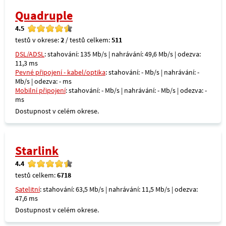
Quadruple
4.5
testů v okrese:
2
/ testů celkem:
511
DSL/ADSL
: stahování: 135 Mb/s | nahrávání: 49,6 Mb/s | odezva:
11,3 ms
Pevné připojení - kabel/optika
: stahování: - Mb/s | nahrávání: -
Mb/s | odezva: - ms
Mobilní připojení
: stahování: - Mb/s | nahrávání: - Mb/s | odezva: -
ms
Dostupnost v celém okrese.
Starlink
4.4
testů celkem:
6718
Satelitní
: stahování: 63,5 Mb/s | nahrávání: 11,5 Mb/s | odezva:
47,6 ms
Dostupnost v celém okrese.