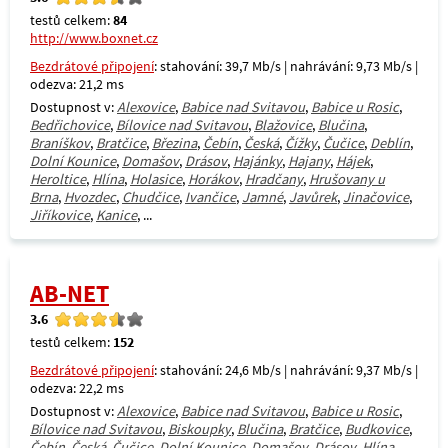
testů celkem:
84
http://www.boxnet.cz
Bezdrátové připojení
: stahování: 39,7 Mb/s | nahrávání: 9,73 Mb/s |
odezva: 21,2 ms
Dostupnost v:
Alexovice
,
Babice nad Svitavou
,
Babice u Rosic
,
Bedřichovice
,
Bílovice nad Svitavou
,
Blažovice
,
Blučina
,
Braníškov
,
Bratčice
,
Březina
,
Čebín
,
Česká
,
Čížky
,
Čučice
,
Deblín
,
Dolní Kounice
,
Domašov
,
Drásov
,
Hajánky
,
Hajany
,
Hájek
,
Heroltice
,
Hlína
,
Holasice
,
Horákov
,
Hradčany
,
Hrušovany u
Brna
,
Hvozdec
,
Chudčice
,
Ivančice
,
Jamné
,
Javůrek
,
Jinačovice
,
Jiříkovice
,
Kanice
, ...
AB-NET
3.6
testů celkem:
152
Bezdrátové připojení
: stahování: 24,6 Mb/s | nahrávání: 9,37 Mb/s |
odezva: 22,2 ms
Dostupnost v:
Alexovice
,
Babice nad Svitavou
,
Babice u Rosic
,
Bílovice nad Svitavou
,
Biskoupky
,
Blučina
,
Bratčice
,
Budkovice
,
Čebín
,
Česká
,
Čučice
,
Dolní Kounice
,
Domašov
,
Drásov
,
Hlína
,