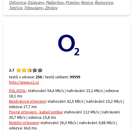
Odrovice
,
Oslavany
,
Padochov
,
Pravlov
,
Rosice
,
Řeznovice
,
Tetčice
,
Trboušany
,
Zbýšov
2.7
testů v okrese:
250
/ testů celkem:
99599
http://www.o2.cz
DSL/ADSL
: stahování: 54,4 Mb/s | nahrávání: 21,1 Mb/s | odezva:
18,1 ms
Bezdrátové připojení
: stahování: 42,5 Mb/s | nahrávání: 15,2 Mb/s |
odezva: 27,7 ms
Pevné připojení - kabel/optika
: stahování: 112 Mb/s | nahrávání:
30,7 Mb/s | odezva: 15,8 ms
Mobilní připojení
: stahování: 26,3 Mb/s | nahrávání: 9,88 Mb/s |
odezva: 34,0 ms