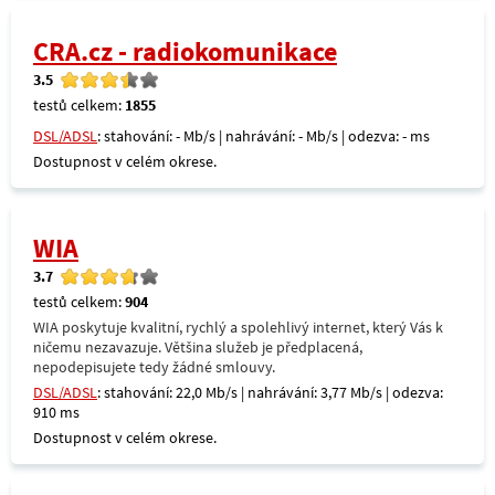
CRA.cz - radiokomunikace
3.5
testů celkem:
1855
DSL/ADSL
: stahování: - Mb/s | nahrávání: - Mb/s | odezva: - ms
Dostupnost v celém okrese.
WIA
3.7
testů celkem:
904
WIA poskytuje kvalitní, rychlý a spolehlivý internet, který Vás k
ničemu nezavazuje. Většina služeb je předplacená,
nepodepisujete tedy žádné smlouvy.
DSL/ADSL
: stahování: 22,0 Mb/s | nahrávání: 3,77 Mb/s | odezva:
910 ms
Dostupnost v celém okrese.