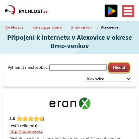
RYCHLOST
.cz
Rychlost.cz
→
Katalog připojení
→
Brno-venkov
→
Alexovice
Připojení k internetu v Alexovice v okrese
Brno-venkov
Vyhledat město/obec:
4.6
testů celkem:
0
http://isp.eronx.cz
Digitální partner - jsme plně dostupní, a rádi Vám nabídneme