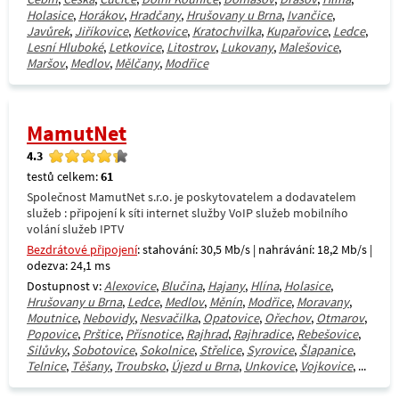
Holasice
,
Horákov
,
Hradčany
,
Hrušovany u Brna
,
Ivančice
,
Javůrek
,
Jiříkovice
,
Ketkovice
,
Kratochvilka
,
Kupařovice
,
Ledce
,
Lesní Hluboké
,
Letkovice
,
Litostrov
,
Lukovany
,
Malešovice
,
Maršov
,
Medlov
,
Mělčany
,
Modřice
MamutNet
4.3
testů celkem:
61
Společnost MamutNet s.r.o. je poskytovatelem a dodavatelem
služeb : připojení k síti internet služby VoIP služeb mobilního
volání služeb IPTV
Bezdrátové připojení
: stahování: 30,5 Mb/s | nahrávání: 18,2 Mb/s |
odezva: 24,1 ms
Dostupnost v:
Alexovice
,
Blučina
,
Hajany
,
Hlína
,
Holasice
,
Hrušovany u Brna
,
Ledce
,
Medlov
,
Měnín
,
Modřice
,
Moravany
,
Moutnice
,
Nebovidy
,
Nesvačilka
,
Opatovice
,
Ořechov
,
Otmarov
,
Popovice
,
Prštice
,
Přísnotice
,
Rajhrad
,
Rajhradice
,
Rebešovice
,
Silůvky
,
Sobotovice
,
Sokolnice
,
Střelice
,
Syrovice
,
Šlapanice
,
Telnice
,
Těšany
,
Troubsko
,
Újezd u Brna
,
Unkovice
,
Vojkovice
, ...