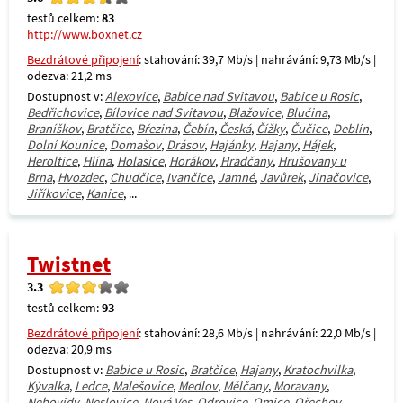
testů celkem:
83
http://www.boxnet.cz
Bezdrátové připojení
: stahování: 39,7 Mb/s | nahrávání: 9,73 Mb/s |
odezva: 21,2 ms
Dostupnost v:
Alexovice
,
Babice nad Svitavou
,
Babice u Rosic
,
Bedřichovice
,
Bílovice nad Svitavou
,
Blažovice
,
Blučina
,
Braníškov
,
Bratčice
,
Březina
,
Čebín
,
Česká
,
Čížky
,
Čučice
,
Deblín
,
Dolní Kounice
,
Domašov
,
Drásov
,
Hajánky
,
Hajany
,
Hájek
,
Heroltice
,
Hlína
,
Holasice
,
Horákov
,
Hradčany
,
Hrušovany u
Brna
,
Hvozdec
,
Chudčice
,
Ivančice
,
Jamné
,
Javůrek
,
Jinačovice
,
Jiříkovice
,
Kanice
, ...
Twistnet
3.3
testů celkem:
93
Bezdrátové připojení
: stahování: 28,6 Mb/s | nahrávání: 22,0 Mb/s |
odezva: 20,9 ms
Dostupnost v:
Babice u Rosic
,
Bratčice
,
Hajany
,
Kratochvilka
,
Kývalka
,
Ledce
,
Malešovice
,
Medlov
,
Mělčany
,
Moravany
,
Nebovidy
,
Neslovice
,
Nová Ves
,
Odrovice
,
Omice
,
Ořechov
,