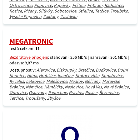
Ostrovačice
,
Popovice
,
Popůvky
,
Prštice
,
Příbram
,
Radostice
,
Rosice
,
Říčany
,
Silůvky
,
Sobotovice
,
Střelice
,
Tetčice
,
Troubsko
,
Vysoké Popovice
,
Zakřany
,
Zastávka
MEGATRONIC
testů celkem:
11
Bezdrátové připojení
: stahování: 256 Mb/s | nahrávání: 301 Mb/s |
odezva: 8,87 ms
Dostupnost v:
Alexovice
,
Biskoupky
,
Bratčice
,
Budkovice
,
Dolní
Kounice
,
Hlína
,
Hrubšice
,
Ivančice
,
Kratochvilka
,
Kupařovice
,
Kývalka
,
Letkovice
,
Malešovice
,
Medlov
,
Mělčany
,
Moravské
Bránice
,
Němčice
,
Němčičky
,
Neslovice
,
Nová Ves
,
Nové Bránice
,
Odrovice
,
Oslavany
,
Padochov
,
Pravlov
,
Rosice
,
Řeznovice
,
Tetčice
,
Trboušany
,
Zbýšov