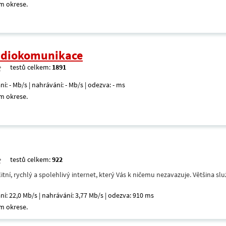
m okrese.
radiokomunikace
testů celkem:
1891
ní: - Mb/s | nahrávání: - Mb/s | odezva: - ms
m okrese.
testů celkem:
922
itní, rychlý a spolehlivý internet, který Vás k ničemu nezavazuje. Většina s
ní: 22,0 Mb/s | nahrávání: 3,77 Mb/s | odezva: 910 ms
m okrese.