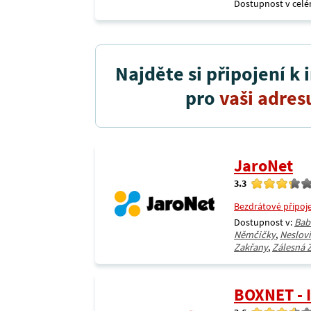
Dostupnost v celé
Najděte si připojení k 
pro
vaši adres
JaroNet
3.3
Bezdrátové připoj
Dostupnost v:
Bab
Němčičky
,
Neslov
Zakřany
,
Zálesná 
BOXNET - 