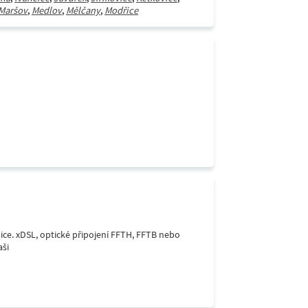
Maršov
,
Medlov
,
Mělčany
,
Modřice
lice. xDSL, optické připojení FFTH, FFTB nebo
aši