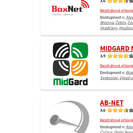
3.6
Bezdrátové připoj
Dostupnost v:
Ale
Březina
,
Čebín
,
Če
Hradčany
,
Hrušova
MIDGARD 
3.9
Bezdrátové připoj
Dostupnost v:
Bra
Svatoslav
,
Újezd u
AB-NET
3.6
Bezdrátové připoj
Dostupnost v:
Ale
Čučice
,
Dolní Kou