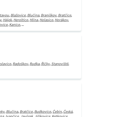
itavou
,
Blažovice
,
Blučina
,
Braníškov
,
Bratčice
,
y
,
Hájek
,
Heroltice
,
Hlína
,
Holasice
,
Horákov
,
ovice
,
Kanice
, ...
slavice
,
Radoškov
,
Rudka
,
Říčky
,
Stanoviště
,
pky
,
Blučina
,
Bratčice
,
Budkovice
,
Čebín
,
Česká
,
rna
,
Ivančice
,
Javůrek
,
Jiříkovice
,
Ketkovice
,