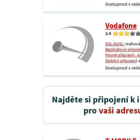
Dostupnost v celé
Vodafone
2.9
DSL/ADSL
: stahová
Bezdrátové připoj
Pevné připojení - 
Mobilní připojení
:
Dostupnost v celé
Najděte si připojení k 
pro
vaši adres