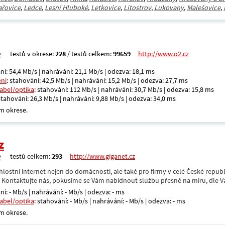
řovice
,
Ledce
,
Lesní Hluboké
,
Letkovice
,
Litostrov
,
Lukovany
,
Malešovice
,
testů v okrese:
228
/ testů celkem:
99659
http://www.o2.cz
ní: 54,4 Mb/s | nahrávání: 21,1 Mb/s | odezva: 18,1 ms
ení
: stahování: 42,5 Mb/s | nahrávání: 15,2 Mb/s | odezva: 27,7 ms
kabel/optika
: stahování: 112 Mb/s | nahrávání: 30,7 Mb/s | odezva: 15,8 ms
 stahování: 26,3 Mb/s | nahrávání: 9,88 Mb/s | odezva: 34,0 ms
m okrese.
z
testů celkem:
293
http://www.giganet.cz
hlostní internet nejen do domácnosti, ale také pro firmy v celé České repub
. Kontaktujte nás, pokusíme se Vám nabídnout službu přesně na míru, dle V
ní: - Mb/s | nahrávání: - Mb/s | odezva: - ms
kabel/optika
: stahování: - Mb/s | nahrávání: - Mb/s | odezva: - ms
m okrese.