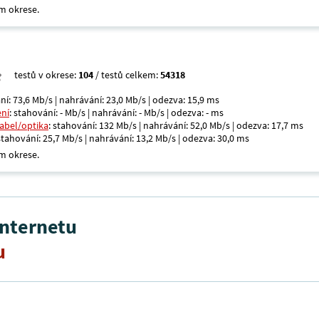
m okrese.
testů v okrese:
104
/ testů celkem:
54318
ní: 73,6 Mb/s | nahrávání: 23,0 Mb/s | odezva: 15,9 ms
ení
: stahování: - Mb/s | nahrávání: - Mb/s | odezva: - ms
kabel/optika
: stahování: 132 Mb/s | nahrávání: 52,0 Mb/s | odezva: 17,7 ms
 stahování: 25,7 Mb/s | nahrávání: 13,2 Mb/s | odezva: 30,0 ms
m okrese.
internetu
u