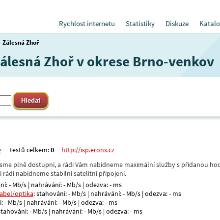
Rychlost internetu
Statistiky
Diskuze
Katalo
Zálesná Zhoř
 Zálesná Zhoř v okrese Brno-venkov
testů celkem:
0
http://isp.eronx.cz
- jsme plně dostupní, a rádi Vám nabídneme maximální služby s přidanou hod
rádi nabídneme stabilní satelitní připojení.
ní: - Mb/s | nahrávání: - Mb/s | odezva: - ms
kabel/optika
: stahování: - Mb/s | nahrávání: - Mb/s | odezva: - ms
: - Mb/s | nahrávání: - Mb/s | odezva: - ms
 stahování: - Mb/s | nahrávání: - Mb/s | odezva: - ms