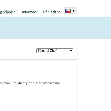
▾
g připojení
Informace
Přihlásit se
notou. Pro klienty z oblastí bez běžného