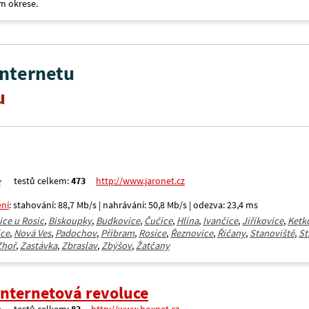
m okrese.
internetu
u
testů celkem:
473
http://www.jaronet.cz
ení
: stahování: 88,7 Mb/s | nahrávání: 50,8 Mb/s | odezva: 23,4 ms
ice u Rosic
,
Biskoupky
,
Budkovice
,
Čučice
,
Hlína
,
Ivančice
,
Jiříkovice
,
Ketk
ice
,
Nová Ves
,
Padochov
,
Příbram
,
Rosice
,
Řeznovice
,
Říčany
,
Stanoviště
,
St
Zhoř
,
Zastávka
,
Zbraslav
,
Zbýšov
,
Žatčany
Internetová revoluce