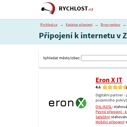
RYCHLOST
.cz
Rychlost.cz
→
Katalog připojení
→
Brno-venkov
→
Připojení k internetu v
Vyhledat město/obec:
Eron X IT
4.6
Digitální partner 
pozemního pokrytí 
DSL/ADSL
: stahová
Pevné připojení - 
Satelitní
: stahování
Mobilní připojení
: