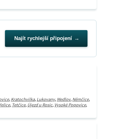
Najít rychlejší připojení
ovice
,
Kratochvilka
,
Lukovany
,
Medlov
,
Němčice
,
řelice
,
Tetčice
,
Újezd u Rosic
,
Vysoké Popovice
,