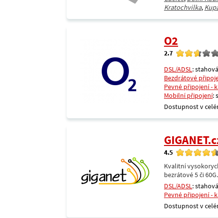
Kratochvilka
,
Kupa
O2
2.7
DSL/ADSL
: stahová
Bezdrátové připoj
Pevné připojení - 
Mobilní připojení
:
Dostupnost v celé
GIGANET.c
4.5
Kvalitní vysokoryc
bezrátové 5 či 60G
DSL/ADSL
: stahová
Pevné připojení - 
Dostupnost v celé