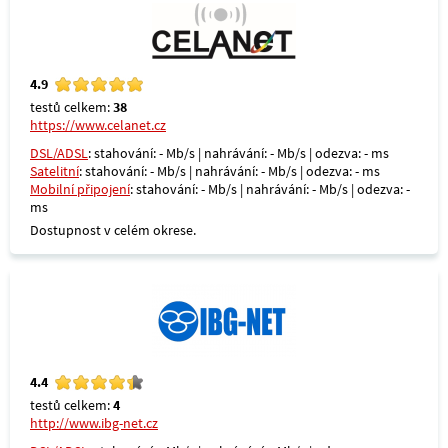
4.9
testů celkem:
38
https://www.celanet.cz
DSL/ADSL
: stahování: - Mb/s | nahrávání: - Mb/s | odezva: - ms
Satelitní
: stahování: - Mb/s | nahrávání: - Mb/s | odezva: - ms
Mobilní připojení
: stahování: - Mb/s | nahrávání: - Mb/s | odezva: -
ms
Dostupnost v celém okrese.
4.4
testů celkem:
4
http://www.ibg-net.cz