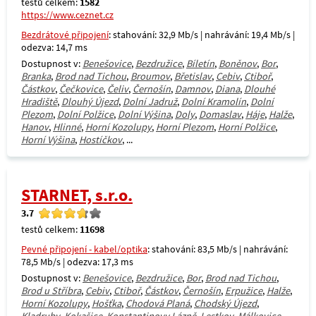
testů celkem:
1582
https://www.ceznet.cz
Bezdrátové připojení
: stahování: 32,9 Mb/s | nahrávání: 19,4 Mb/s |
odezva: 14,7 ms
Dostupnost v:
Benešovice
,
Bezdružice
,
Bíletín
,
Boněnov
,
Bor
,
Branka
,
Brod nad Tichou
,
Broumov
,
Břetislav
,
Cebiv
,
Ctiboř
,
Částkov
,
Čečkovice
,
Čeliv
,
Černošín
,
Damnov
,
Diana
,
Dlouhé
Hradiště
,
Dlouhý Újezd
,
Dolní Jadruž
,
Dolní Kramolín
,
Dolní
Plezom
,
Dolní Polžice
,
Dolní Výšina
,
Doly
,
Domaslav
,
Háje
,
Halže
,
Hanov
,
Hlinné
,
Horní Kozolupy
,
Horní Plezom
,
Horní Polžice
,
Horní Výšina
,
Hostíčkov
, ...
STARNET, s.r.o.
3.7
testů celkem:
11698
Pevné připojení - kabel/optika
: stahování: 83,5 Mb/s | nahrávání:
78,5 Mb/s | odezva: 17,3 ms
Dostupnost v:
Benešovice
,
Bezdružice
,
Bor
,
Brod nad Tichou
,
Brod u Stříbra
,
Cebiv
,
Ctiboř
,
Částkov
,
Černošín
,
Erpužice
,
Halže
,
Horní Kozolupy
,
Hošťka
,
Chodová Planá
,
Chodský Újezd
,