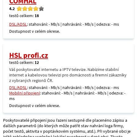
COMHAL
4.2
testů celkem:
18
DSL/ADSL
: stahování: - Mb/s | nahrávání: - Mb/s | odezva: - ms
Dostupnost v celém okrese.
HSL profi.cz
testů celkem:
12
Váš poskytovatel internetu a IPTV televize. Nabízíme stabilní
internet a kabelovou televizi pro domácnosti a firemní zákazníky
z vybraných regionů ČR.
DSL/ADSL
: stahování: - Mb/s | nahrávání: - Mb/s | odezva: - ms
Mobilní připojení
: stahování: - Mb/s | nahrávání: - Mb/s | odezva: -
ms
Dostupnost v celém okrese.
Poskytovatelé připojení jsou řazeni sestupně dle placenéno zápisu a
dalších parametrů (do kterých může patřit stav nahrání loga firmy,
počet testů, aktivita v poptávkovém systému, atd.). Při vybrané obci je
ještě zohledněna vyplněná lokální pusobnost v dané obci. Zkuste