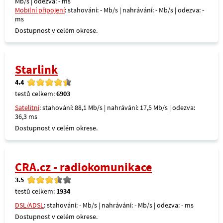
Mb/s | odezva: - ms
Mobilní připojení
: stahování: - Mb/s | nahrávání: - Mb/s | odezva: -
ms
Dostupnost v celém okrese.
Starlink
4.4
testů celkem:
6903
Satelitní
: stahování: 88,1 Mb/s | nahrávání: 17,5 Mb/s | odezva:
36,3 ms
Dostupnost v celém okrese.
CRA.cz - radiokomunikace
3.5
testů celkem:
1934
DSL/ADSL
: stahování: - Mb/s | nahrávání: - Mb/s | odezva: - ms
Dostupnost v celém okrese.