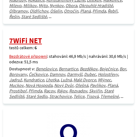
Kladruby
,
Kokašice
,
Konstantinovy Lázně
,
Lestkov
,
Málkovice
,
Milevo
,
Milíkov
,
Mýto
,
Nynkov
,
Obora
,
Okrouhlé Hradiště
,
Olbramov
,
Oldřichov
,
Ošelín
,
Otročín
,
Planá
,
Přimda
,
Řebří
,
Řešín
,
Staré Sedliště
, ...
7WiFi NET
testů celkem:
6
Bezdrátové připojení
: stahování: 46,9 Mb/s | nahrávání: 30,6 Mb/s |
odezva: 51,5 ms
Dostupnost v:
Benešovice
,
Bernartice
,
Bezděkov
,
Boječnice
,
Bor
,
Borovany
,
Čečkovice
,
Damnov
,
Darmyšl
,
Dubec
,
Holostřevy
,
Jadruž
,
Kundratice
,
Lhotka
,
Lužná
,
Malé Dvorce
,
Mlýnec
,
Muckov
,
Nová Hospoda
,
Nový Dvůr
,
Olešná
,
Pavlíkov
,
Planá
,
Prostiboř
,
Přimda
,
Racov
,
Rájov
,
Rozvadov
,
Skviřín
,
Staré
Sedliště
,
Staré Sedlo
,
Strachovice
,
Telice
,
Tisová
,
Třemešné
, ...