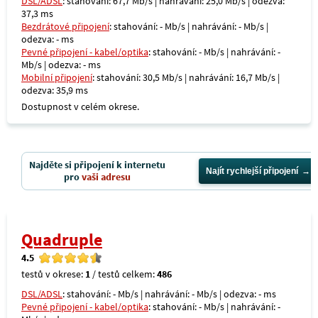
DSL/ADSL
: stahování: 67,7 Mb/s | nahrávání: 25,0 Mb/s | odezva:
37,3 ms
Bezdrátové připojení
: stahování: - Mb/s | nahrávání: - Mb/s |
odezva: - ms
Pevné připojení - kabel/optika
: stahování: - Mb/s | nahrávání: -
Mb/s | odezva: - ms
Mobilní připojení
: stahování: 30,5 Mb/s | nahrávání: 16,7 Mb/s |
odezva: 35,9 ms
Dostupnost v celém okrese.
Najděte si připojení k internetu
Najít rychlejší připojení
pro
vaši adresu
Quadruple
4.5
testů v okrese:
1
/ testů celkem:
486
DSL/ADSL
: stahování: - Mb/s | nahrávání: - Mb/s | odezva: - ms
Pevné připojení - kabel/optika
: stahování: - Mb/s | nahrávání: -