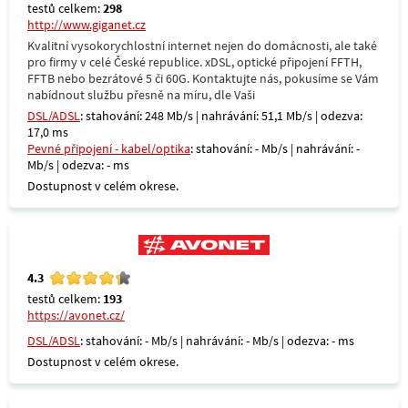
testů celkem:
298
http://www.giganet.cz
Kvalitní vysokorychlostní internet nejen do domácnosti, ale také
pro firmy v celé České republice. xDSL, optické připojení FFTH,
FFTB nebo bezrátové 5 či 60G. Kontaktujte nás, pokusíme se Vám
nabídnout službu přesně na míru, dle Vaši
DSL/ADSL
: stahování: 248 Mb/s | nahrávání: 51,1 Mb/s | odezva:
17,0 ms
Pevné připojení - kabel/optika
: stahování: - Mb/s | nahrávání: -
Mb/s | odezva: - ms
Dostupnost v celém okrese.
4.3
testů celkem:
193
https://avonet.cz/
DSL/ADSL
: stahování: - Mb/s | nahrávání: - Mb/s | odezva: - ms
Dostupnost v celém okrese.