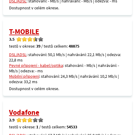
DSL/ADSL
: stahování: - Mb/s | nahrávání: - Mb/s | odezva: - ms
Dostupnost v celém okrese.
T-MOBILE
3.5
testů v okrese:
39
/ testů celkem:
48875
DSL/ADSL
: stahování: 50,1 Mb/s | nahrávání: 22,1 Mb/s | odezva:
22,8 ms
Pevné připojení - kabel/optika
: stahování: - Mb/s | nahrávání: -
Mb/s | odezva: - ms
Mobilní připojení
: stahování: 24,3 Mb/s | nahrávání: 10,2 Mb/s |
odezva: 33,2 ms
Dostupnost v celém okrese.
Vodafone
2.9
testů v okrese:
1
/ testů celkem:
54533