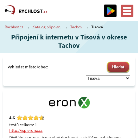
RYCHLOST
.cz
Rychlost.cz
→
Katalog připojení
→
Tachov
→
Tisová
Připojení k internetu v Tisová v okrese
Tachov
Vyhledat město/obec:
4.6
testů celkem:
1
http://isp.eronx.cz
Digitální partner - jsme plně dostupní, a rádi Vám nabídneme