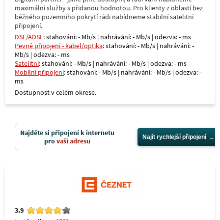
maximální služby s přidanou hodnotou. Pro klienty z oblastí bez
běžného pozemního pokrytí rádi nabídneme stabilní satelitní
připojení.
DSL/ADSL
: stahování: - Mb/s | nahrávání: - Mb/s | odezva: - ms
Pevné připojení - kabel/optika
: stahování: - Mb/s | nahrávání: -
Mb/s | odezva: - ms
Satelitní
: stahování: - Mb/s | nahrávání: - Mb/s | odezva: - ms
Mobilní připojení
: stahování: - Mb/s | nahrávání: - Mb/s | odezva: -
ms
Dostupnost v celém okrese.
Najděte si připojení k internetu
Najít rychlejší připojení
pro
vaši adresu
3.9