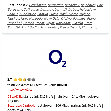
Dostupnost v:
Benešovice
,
Bernartice
,
Bezděkov
,
Boječnice
,
Bor
,
Borovany
,
Čečkovice
,
Damnov
,
Darmyšl
,
Dubec
,
Holostřevy
,
Jadruž
,
Kundratice
,
Lhotka
,
Lužná
,
Malé Dvorce
,
Mlýnec
,
Muckov
,
Nová Hospoda
,
Nový Dvůr
,
Olešná
,
Pavlíkov
,
Planá
,
Prostiboř
,
Přimda
,
Racov
,
Rájov
,
Rozvadov
,
Skviřín
,
Staré
Sedliště
,
Staré Sedlo
,
Strachovice
,
Telice
,
Tisová
,
Třemešné
, ...
2.7
testů v okrese:
48
/ testů celkem:
100200
http://www.o2.cz
DSL/ADSL
: stahování: 53,5 Mb/s | nahrávání: 24,1 Mb/s | odezva:
17,4 ms
Bezdrátové připojení
: stahování: 106 Mb/s | nahrávání: 50,6 Mb/s |
odezva: 24,0 ms