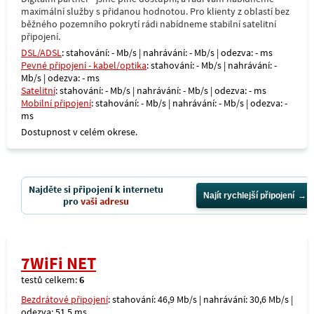
maximální služby s přidanou hodnotou. Pro klienty z oblastí bez
běžného pozemního pokrytí rádi nabídneme stabilní satelitní
připojení.
DSL/ADSL
: stahování: - Mb/s | nahrávání: - Mb/s | odezva: - ms
Pevné připojení - kabel/optika
: stahování: - Mb/s | nahrávání: -
Mb/s | odezva: - ms
Satelitní
: stahování: - Mb/s | nahrávání: - Mb/s | odezva: - ms
Mobilní připojení
: stahování: - Mb/s | nahrávání: - Mb/s | odezva: -
ms
Dostupnost v celém okrese.
Najděte si připojení k internetu
Najít rychlejší připojení
pro
vaši adresu
7WiFi NET
testů celkem:
6
Bezdrátové připojení
: stahování: 46,9 Mb/s | nahrávání: 30,6 Mb/s |
odezva: 51,5 ms