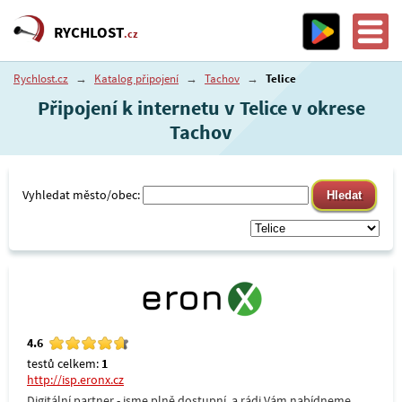
RYCHLOST
.cz
Rychlost.cz
→
Katalog připojení
→
Tachov
→
Telice
Připojení k internetu v Telice v okrese
Tachov
Vyhledat město/obec:
4.6
testů celkem:
1
http://isp.eronx.cz
Digitální partner - jsme plně dostupní, a rádi Vám nabídneme