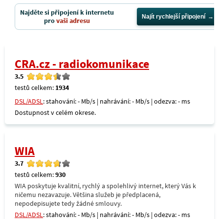
Najděte si připojení k internetu
Najít rychlejší připojení
pro
vaši adresu
CRA.cz - radiokomunikace
3.5
testů celkem:
1934
DSL/ADSL
: stahování: - Mb/s | nahrávání: - Mb/s | odezva: - ms
Dostupnost v celém okrese.
WIA
3.7
testů celkem:
930
WIA poskytuje kvalitní, rychlý a spolehlivý internet, který Vás k
ničemu nezavazuje. Většina služeb je předplacená,
nepodepisujete tedy žádné smlouvy.
DSL/ADSL
: stahování: - Mb/s | nahrávání: - Mb/s | odezva: - ms