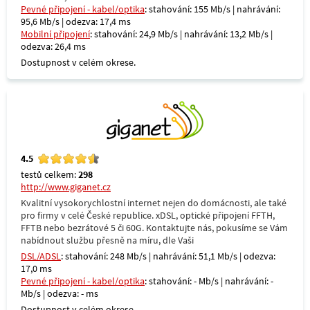
Pevné připojení - kabel/optika
: stahování: 155 Mb/s | nahrávání:
95,6 Mb/s | odezva: 17,4 ms
Mobilní připojení
: stahování: 24,9 Mb/s | nahrávání: 13,2 Mb/s |
odezva: 26,4 ms
Dostupnost v celém okrese.
4.5
testů celkem:
298
http://www.giganet.cz
Kvalitní vysokorychlostní internet nejen do domácnosti, ale také
pro firmy v celé České republice. xDSL, optické připojení FFTH,
FFTB nebo bezrátové 5 či 60G. Kontaktujte nás, pokusíme se Vám
nabídnout službu přesně na míru, dle Vaši
DSL/ADSL
: stahování: 248 Mb/s | nahrávání: 51,1 Mb/s | odezva:
17,0 ms
Pevné připojení - kabel/optika
: stahování: - Mb/s | nahrávání: -
Mb/s | odezva: - ms
Dostupnost v celém okrese.