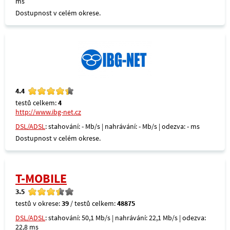
ms
Dostupnost v celém okrese.
4.4
testů celkem:
4
http://www.ibg-net.cz
DSL/ADSL
: stahování: - Mb/s | nahrávání: - Mb/s | odezva: - ms
Dostupnost v celém okrese.
T-MOBILE
3.5
testů v okrese:
39
/ testů celkem:
48875
DSL/ADSL
: stahování: 50,1 Mb/s | nahrávání: 22,1 Mb/s | odezva:
22,8 ms