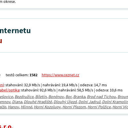
m okrese.
internetu
u
testů celkem:
1582
https://www.ceznet.cz
ení
: stahování: 32,9 Mb/s | nahrávání: 19,4 Mb/s | odezva: 14,7 ms
kabel/optika
: stahování: 92,6 Mb/s | nahrávání: 58,5 Mb/s | odezva: 10,6 ms
ešovice
,
Bezdružice
,
Bíletín
,
Boněnov
,
Bor
,
Branka
,
Brod nad Tichou
,
Brou
amnov
,
Diana
,
Dlouhé Hradiště
,
Dlouhý Újezd
,
Dolní Jadruž
,
Dolní Kramolí
alže
,
Hanov
,
Hlinné
,
Horní Kozolupy
,
Horní Plezom
,
Horní Polžice
,
Horní Vý
.r.o.