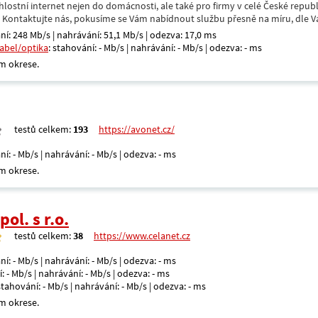
hlostní internet nejen do domácnosti, ale také pro firmy v celé České repub
. Kontaktujte nás, pokusíme se Vám nabídnout službu přesně na míru, dle V
ní: 248 Mb/s | nahrávání: 51,1 Mb/s | odezva: 17,0 ms
kabel/optika
: stahování: - Mb/s | nahrávání: - Mb/s | odezva: - ms
m okrese.
testů celkem:
193
https://avonet.cz/
ní: - Mb/s | nahrávání: - Mb/s | odezva: - ms
m okrese.
ol. s r.o.
testů celkem:
38
https://www.celanet.cz
ní: - Mb/s | nahrávání: - Mb/s | odezva: - ms
: - Mb/s | nahrávání: - Mb/s | odezva: - ms
 stahování: - Mb/s | nahrávání: - Mb/s | odezva: - ms
m okrese.