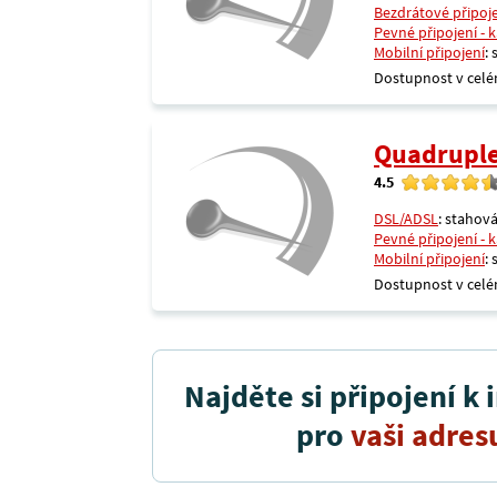
Bezdrátové připoj
Pevné připojení - 
Mobilní připojení
:
Dostupnost v celé
Quadrupl
4.5
DSL/ADSL
: stahová
Pevné připojení - 
Mobilní připojení
:
Dostupnost v celé
Najděte si připojení k 
pro
vaši adres