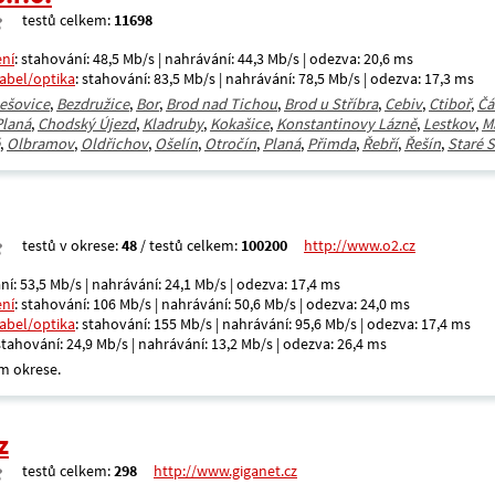
testů celkem:
11698
ení
: stahování: 48,5 Mb/s | nahrávání: 44,3 Mb/s | odezva: 20,6 ms
kabel/optika
: stahování: 83,5 Mb/s | nahrávání: 78,5 Mb/s | odezva: 17,3 ms
ešovice
,
Bezdružice
,
Bor
,
Brod nad Tichou
,
Brod u Stříbra
,
Cebiv
,
Ctiboř
,
Čá
laná
,
Chodský Újezd
,
Kladruby
,
Kokašice
,
Konstantinovy Lázně
,
Lestkov
,
M
,
Olbramov
,
Oldřichov
,
Ošelín
,
Otročín
,
Planá
,
Přimda
,
Řebří
,
Řešín
,
Staré S
testů v okrese:
48
/ testů celkem:
100200
http://www.o2.cz
ní: 53,5 Mb/s | nahrávání: 24,1 Mb/s | odezva: 17,4 ms
ení
: stahování: 106 Mb/s | nahrávání: 50,6 Mb/s | odezva: 24,0 ms
kabel/optika
: stahování: 155 Mb/s | nahrávání: 95,6 Mb/s | odezva: 17,4 ms
 stahování: 24,9 Mb/s | nahrávání: 13,2 Mb/s | odezva: 26,4 ms
m okrese.
z
testů celkem:
298
http://www.giganet.cz