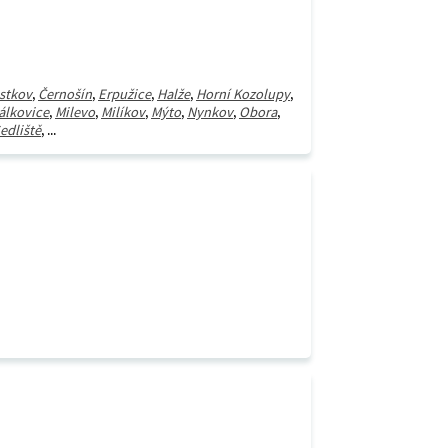
stkov
,
Černošín
,
Erpužice
,
Halže
,
Horní Kozolupy
,
álkovice
,
Milevo
,
Milíkov
,
Mýto
,
Nynkov
,
Obora
,
edliště
, ...