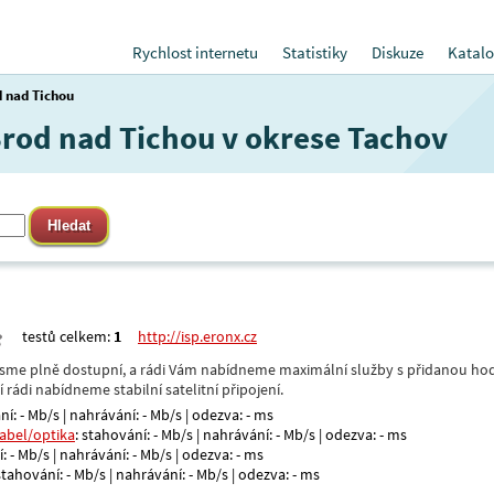
Rychlost internetu
Statistiky
Diskuze
Katalo
 nad Tichou
 Brod nad Tichou v okrese Tachov
testů celkem:
1
http://isp.eronx.cz
- jsme plně dostupní, a rádi Vám nabídneme maximální služby s přidanou hod
rádi nabídneme stabilní satelitní připojení.
ní: - Mb/s | nahrávání: - Mb/s | odezva: - ms
kabel/optika
: stahování: - Mb/s | nahrávání: - Mb/s | odezva: - ms
: - Mb/s | nahrávání: - Mb/s | odezva: - ms
 stahování: - Mb/s | nahrávání: - Mb/s | odezva: - ms