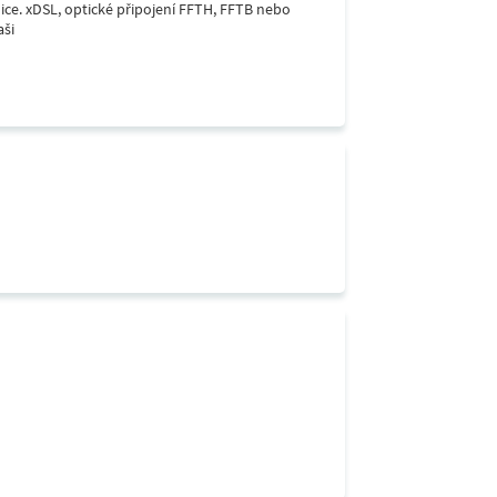
lice. xDSL, optické připojení FFTH, FFTB nebo
aši