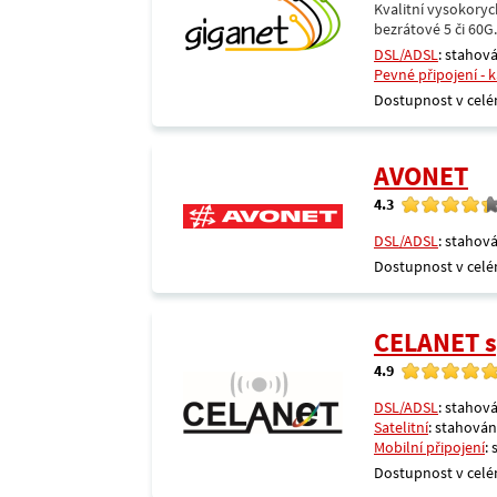
Kvalitní vysokoryc
bezrátové 5 či 60G
DSL/ADSL
: stahová
Pevné připojení - 
Dostupnost v celé
AVONET
4.3
DSL/ADSL
: stahová
Dostupnost v celé
CELANET sp
4.9
DSL/ADSL
: stahová
Satelitní
: stahování
Mobilní připojení
:
Dostupnost v celé