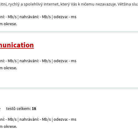
itní, rychlý a spolehlivý internet, který Vás k ničemu nezavazuje. Většina s
ní: - Mb/s | nahrávání: - Mb/s | odezva: - ms
m okrese.
unication
ní: - Mb/s | nahrávání: - Mb/s | odezva: - ms
m okrese.
testů celkem:
18
ní: - Mb/s | nahrávání: - Mb/s | odezva: - ms
m okrese.