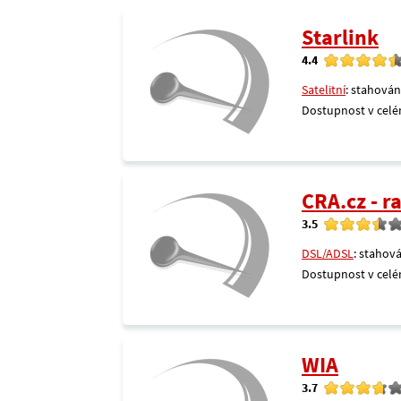
Starlink
4.4
Satelitní
: stahován
Dostupnost v celé
CRA.cz - 
3.5
DSL/ADSL
: stahová
Dostupnost v celé
WIA
3.7