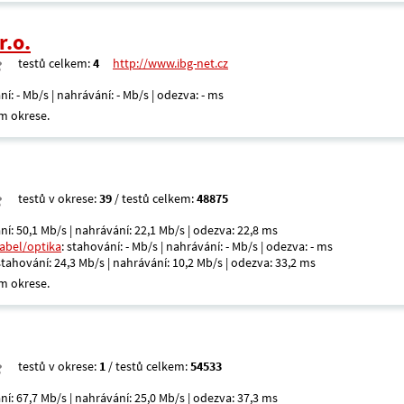
r.o.
testů celkem:
4
http://www.ibg-net.cz
ní: - Mb/s | nahrávání: - Mb/s | odezva: - ms
m okrese.
testů v okrese:
39
/ testů celkem:
48875
ní: 50,1 Mb/s | nahrávání: 22,1 Mb/s | odezva: 22,8 ms
kabel/optika
: stahování: - Mb/s | nahrávání: - Mb/s | odezva: - ms
 stahování: 24,3 Mb/s | nahrávání: 10,2 Mb/s | odezva: 33,2 ms
m okrese.
testů v okrese:
1
/ testů celkem:
54533
ní: 67,7 Mb/s | nahrávání: 25,0 Mb/s | odezva: 37,3 ms