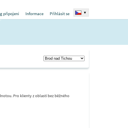
▾
g připojení
Informace
Přihlásit se
notou. Pro klienty z oblastí bez běžného