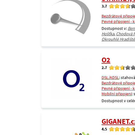
3.7
Bezdrátové připoj
Pevné připojení - 
Dostupnost v:
Ben
Hošťka
,
Chodová P
Okrouhlé Hradiště
O2
2.7
DSL/ADSL
: stahová
Bezdrátové připoj
Pevné připojení - 
Mobilní připojení
:
Dostupnost v celé
GIGANET.c
4.5