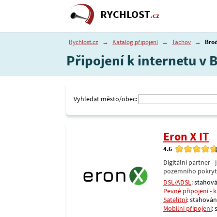
RYCHLOST
.cz
Rychlost.cz
→
Katalog připojení
→
Tachov
→
Brod
Připojení k internetu v
Vyhledat město/obec:
Eron X IT
4.6
Digitální partner 
pozemního pokrytí 
DSL/ADSL
: stahová
Pevné připojení - 
Satelitní
: stahování
Mobilní připojení
: