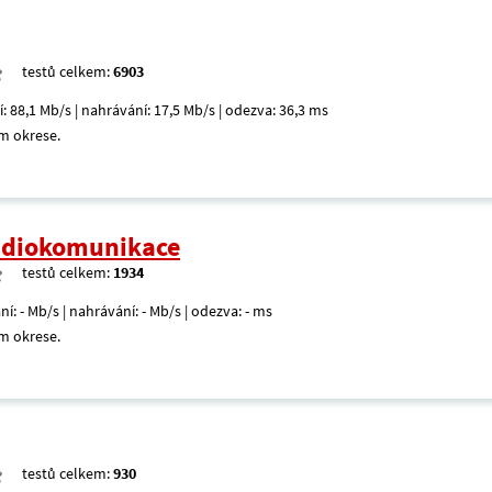
testů celkem:
6903
í: 88,1 Mb/s | nahrávání: 17,5 Mb/s | odezva: 36,3 ms
m okrese.
radiokomunikace
testů celkem:
1934
ní: - Mb/s | nahrávání: - Mb/s | odezva: - ms
m okrese.
testů celkem:
930