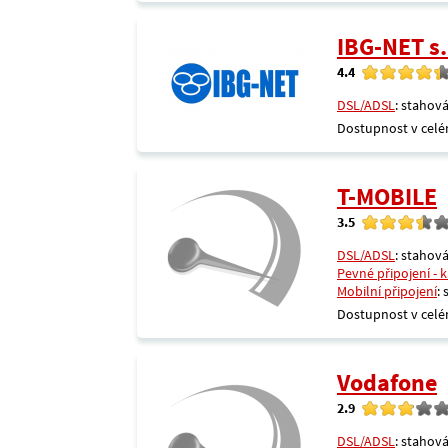
IBG-NET s.
4.4
DSL/ADSL
: stahová
Dostupnost v celé
T-MOBILE
3.5
DSL/ADSL
: stahová
Pevné připojení - 
Mobilní připojení
:
Dostupnost v celé
Vodafone
2.9
DSL/ADSL
: stahová