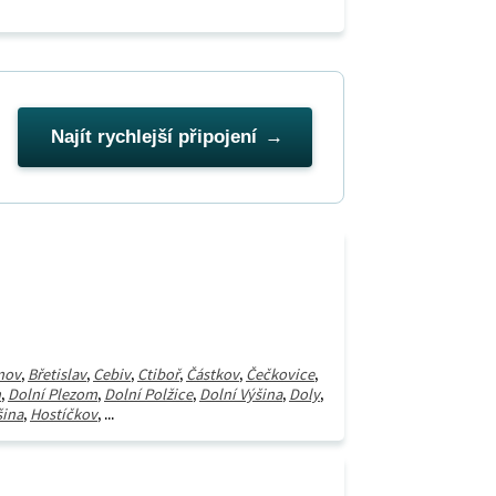
Najít rychlejší připojení
mov
,
Břetislav
,
Cebiv
,
Ctiboř
,
Částkov
,
Čečkovice
,
n
,
Dolní Plezom
,
Dolní Polžice
,
Dolní Výšina
,
Doly
,
šina
,
Hostíčkov
, ...