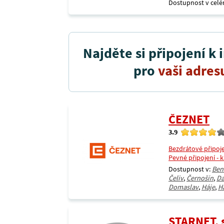
Dostupnost v celé
Najděte si připojení k 
pro
vaši adres
ČEZNET
3.9
Bezdrátové připoj
Pevné připojení - 
Dostupnost v:
Ben
Čeliv
,
Černošín
,
D
Domaslav
,
Háje
,
H
STARNET, s