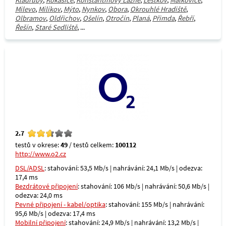
Kladruby
,
Kokašice
,
Konstantinovy Lázně
,
Lestkov
,
Málkovice
,
Milevo
,
Milíkov
,
Mýto
,
Nynkov
,
Obora
,
Okrouhlé Hradiště
,
Olbramov
,
Oldřichov
,
Ošelín
,
Otročín
,
Planá
,
Přimda
,
Řebří
,
Řešín
,
Staré Sedliště
, ...
2.7
testů v okrese:
49
/ testů celkem:
100112
http://www.o2.cz
DSL/ADSL
: stahování: 53,5 Mb/s | nahrávání: 24,1 Mb/s | odezva:
17,4 ms
Bezdrátové připojení
: stahování: 106 Mb/s | nahrávání: 50,6 Mb/s |
odezva: 24,0 ms
Pevné připojení - kabel/optika
: stahování: 155 Mb/s | nahrávání:
95,6 Mb/s | odezva: 17,4 ms
Mobilní připojení
: stahování: 24,9 Mb/s | nahrávání: 13,2 Mb/s |