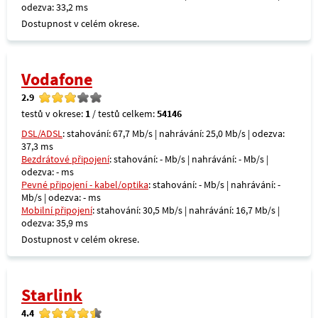
odezva: 33,2 ms
Dostupnost v celém okrese.
Vodafone
2.9
testů v okrese:
1
/ testů celkem:
54146
DSL/ADSL
: stahování: 67,7 Mb/s | nahrávání: 25,0 Mb/s | odezva:
37,3 ms
Bezdrátové připojení
: stahování: - Mb/s | nahrávání: - Mb/s |
odezva: - ms
Pevné připojení - kabel/optika
: stahování: - Mb/s | nahrávání: -
Mb/s | odezva: - ms
Mobilní připojení
: stahování: 30,5 Mb/s | nahrávání: 16,7 Mb/s |
odezva: 35,9 ms
Dostupnost v celém okrese.
Starlink
4.4