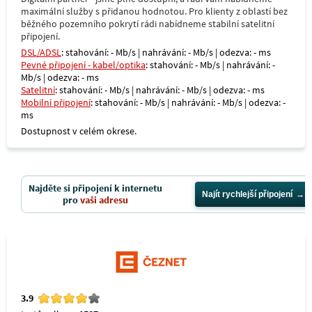
maximální služby s přidanou hodnotou. Pro klienty z oblastí bez
běžného pozemního pokrytí rádi nabídneme stabilní satelitní
připojení.
DSL/ADSL
: stahování: - Mb/s | nahrávání: - Mb/s | odezva: - ms
Pevné připojení - kabel/optika
: stahování: - Mb/s | nahrávání: -
Mb/s | odezva: - ms
Satelitní
: stahování: - Mb/s | nahrávání: - Mb/s | odezva: - ms
Mobilní připojení
: stahování: - Mb/s | nahrávání: - Mb/s | odezva: -
ms
Dostupnost v celém okrese.
Najděte si připojení k internetu
Najít rychlejší připojení
pro
vaši adresu
3.9