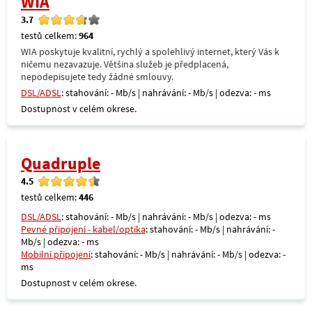
WIA
3.7
testů celkem:
964
WIA poskytuje kvalitní, rychlý a spolehlivý internet, který Vás k
ničemu nezavazuje. Většina služeb je předplacená,
nepodepisujete tedy žádné smlouvy.
DSL/ADSL
: stahování: - Mb/s | nahrávání: - Mb/s | odezva: - ms
Dostupnost v celém okrese.
Quadruple
4.5
testů celkem:
446
DSL/ADSL
: stahování: - Mb/s | nahrávání: - Mb/s | odezva: - ms
Pevné připojení - kabel/optika
: stahování: - Mb/s | nahrávání: -
Mb/s | odezva: - ms
Mobilní připojení
: stahování: - Mb/s | nahrávání: - Mb/s | odezva: -
ms
Dostupnost v celém okrese.