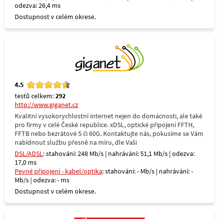
odezva: 26,4 ms
Dostupnost v celém okrese.
4.5
testů celkem:
292
http://www.giganet.cz
Kvalitní vysokorychlostní internet nejen do domácnosti, ale také
pro firmy v celé České republice. xDSL, optické připojení FFTH,
FFTB nebo bezrátové 5 či 60G. Kontaktujte nás, pokusíme se Vám
nabídnout službu přesně na míru, dle Vaši
DSL/ADSL
: stahování: 248 Mb/s | nahrávání: 51,1 Mb/s | odezva:
17,0 ms
Pevné připojení - kabel/optika
: stahování: - Mb/s | nahrávání: -
Mb/s | odezva: - ms
Dostupnost v celém okrese.