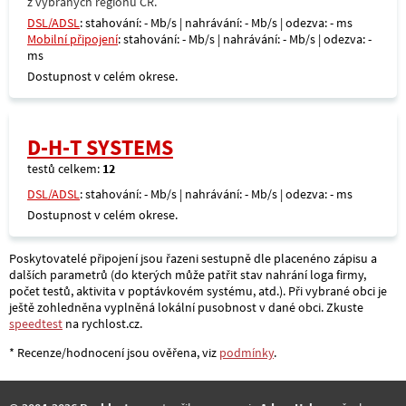
z vybraných regionů ČR.
DSL/ADSL
: stahování: - Mb/s | nahrávání: - Mb/s | odezva: - ms
Mobilní připojení
: stahování: - Mb/s | nahrávání: - Mb/s | odezva: -
ms
Dostupnost v celém okrese.
D-H-T SYSTEMS
testů celkem:
12
DSL/ADSL
: stahování: - Mb/s | nahrávání: - Mb/s | odezva: - ms
Dostupnost v celém okrese.
Poskytovatelé připojení jsou řazeni sestupně dle placenéno zápisu a
dalších parametrů (do kterých může patřit stav nahrání loga firmy,
počet testů, aktivita v poptávkovém systému, atd.). Při vybrané obci je
ještě zohledněna vyplněná lokální pusobnost v dané obci. Zkuste
speedtest
na rychlost.cz.
* Recenze/hodnocení jsou ověřena, viz
podmínky
.