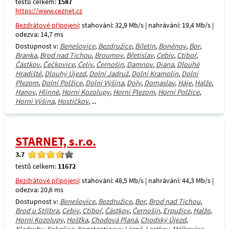
testů celkem:
1587
https://www.ceznet.cz
Bezdrátové připojení
: stahování: 32,9 Mb/s | nahrávání: 19,4 Mb/s |
odezva: 14,7 ms
Dostupnost v:
Benešovice
,
Bezdružice
,
Bíletín
,
Boněnov
,
Bor
,
Branka
,
Brod nad Tichou
,
Broumov
,
Břetislav
,
Cebiv
,
Ctiboř
,
Částkov
,
Čečkovice
,
Čeliv
,
Černošín
,
Damnov
,
Diana
,
Dlouhé
Hradiště
,
Dlouhý Újezd
,
Dolní Jadruž
,
Dolní Kramolín
,
Dolní
Plezom
,
Dolní Polžice
,
Dolní Výšina
,
Doly
,
Domaslav
,
Háje
,
Halže
,
Hanov
,
Hlinné
,
Horní Kozolupy
,
Horní Plezom
,
Horní Polžice
,
Horní Výšina
,
Hostíčkov
, ...
STARNET, s.r.o.
3.7
testů celkem:
11672
Bezdrátové připojení
: stahování: 48,5 Mb/s | nahrávání: 44,3 Mb/s |
odezva: 20,6 ms
Dostupnost v:
Benešovice
,
Bezdružice
,
Bor
,
Brod nad Tichou
,
Brod u Stříbra
,
Cebiv
,
Ctiboř
,
Částkov
,
Černošín
,
Erpužice
,
Halže
,
Horní Kozolupy
,
Hošťka
,
Chodová Planá
,
Chodský Újezd
,