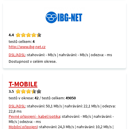
4.4
testů celkem:
4
http://www.ibg-net.cz
DSL/ADSL
: stahování: - Mb/s | nahrávání: - Mb/s | odezva: - ms
Dostupnost v celém okrese.
T-MOBILE
3.5
testů v okrese:
42
/ testů celkem:
49050
DSL/ADSL
: stahování: 50,1 Mb/s | nahrávání: 22,1 Mb/s | odezva:
22,8 ms
Pevné připojení - kabel/optika
: stahování: - Mb/s | nahrávání: -
Mb/s | odezva: - ms
Mobilní připojení
: stahování: 24,3 Mb/s | nahrávání: 10,2 Mb/s |