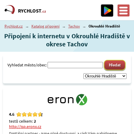
RYCHLOST
.cz
Rychlost.cz
→
Katalog připojení
→
Tachov
→
Okrouhlé Hradiště
Připojení k internetu v Okrouhlé Hradiště v
okrese Tachov
Vyhledat město/obec:
4.6
testů celkem:
2
http://isp.eronx.cz
Digitální partner - jsme plně dostupní, a rádi Vám nabídneme