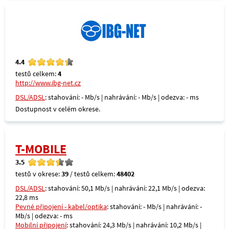
4.4
testů celkem:
4
http://www.ibg-net.cz
DSL/ADSL
: stahování: - Mb/s | nahrávání: - Mb/s | odezva: - ms
Dostupnost v celém okrese.
T-MOBILE
3.5
testů v okrese:
39
/ testů celkem:
48402
DSL/ADSL
: stahování: 50,1 Mb/s | nahrávání: 22,1 Mb/s | odezva:
22,8 ms
Pevné připojení - kabel/optika
: stahování: - Mb/s | nahrávání: -
Mb/s | odezva: - ms
Mobilní připojení
: stahování: 24,3 Mb/s | nahrávání: 10,2 Mb/s |