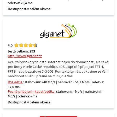
odezva: 26,4 ms
Dostupnost v celém okrese.
4.5
testů celkem:
293
http://www.giganet.cz
Kvalitní vysokorychlostní internet nejen do domácnosti, ale také
pro firmy v celé České republice. xDSL, optické připojení FFTH,
FFTB nebo bezrátové 5 či 60G. Kontaktujte nás, pokusíme se Vám
nabídnout službu přesně na míru, dle Vaši
DSL/ADSL
: stahování: 248 Mb/s | nahrávání: 51,1 Mb/s | odezva:
17,0 ms
Pevné připojení - kabel/optika
: stahování: - Mb/s | nahrávání: -
Mb/s | odezva: - ms
Dostupnost v celém okrese.