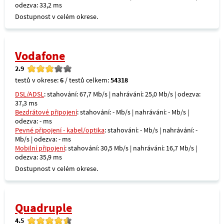
odezva: 33,2 ms
Dostupnost v celém okrese.
Vodafone
2.9
testů v okrese:
6
/ testů celkem:
54318
DSL/ADSL
: stahování: 67,7 Mb/s | nahrávání: 25,0 Mb/s | odezva:
37,3 ms
Bezdrátové připojení
: stahování: - Mb/s | nahrávání: - Mb/s |
odezva: - ms
Pevné připojení - kabel/optika
: stahování: - Mb/s | nahrávání: -
Mb/s | odezva: - ms
Mobilní připojení
: stahování: 30,5 Mb/s | nahrávání: 16,7 Mb/s |
odezva: 35,9 ms
Dostupnost v celém okrese.
Quadruple
4.5