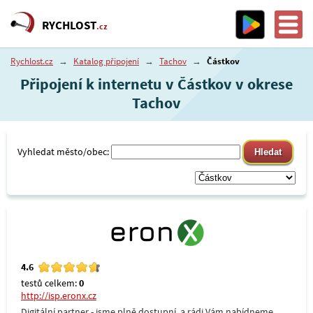
RYCHLOST
.cz
Rychlost.cz
→
Katalog připojení
→
Tachov
→
Částkov
Připojení k internetu v Částkov v okrese
Tachov
Vyhledat město/obec:
4.6
testů celkem:
0
http://isp.eronx.cz
Digitální partner - jsme plně dostupní, a rádi Vám nabídneme