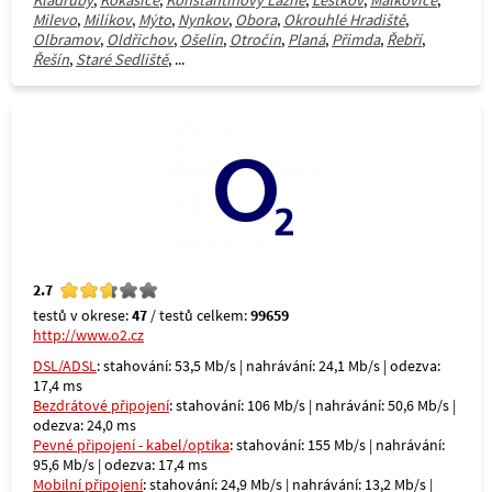
Kladruby
,
Kokašice
,
Konstantinovy Lázně
,
Lestkov
,
Málkovice
,
Milevo
,
Milíkov
,
Mýto
,
Nynkov
,
Obora
,
Okrouhlé Hradiště
,
Olbramov
,
Oldřichov
,
Ošelín
,
Otročín
,
Planá
,
Přimda
,
Řebří
,
Řešín
,
Staré Sedliště
, ...
2.7
testů v okrese:
47
/ testů celkem:
99659
http://www.o2.cz
DSL/ADSL
: stahování: 53,5 Mb/s | nahrávání: 24,1 Mb/s | odezva:
17,4 ms
Bezdrátové připojení
: stahování: 106 Mb/s | nahrávání: 50,6 Mb/s |
odezva: 24,0 ms
Pevné připojení - kabel/optika
: stahování: 155 Mb/s | nahrávání:
95,6 Mb/s | odezva: 17,4 ms
Mobilní připojení
: stahování: 24,9 Mb/s | nahrávání: 13,2 Mb/s |