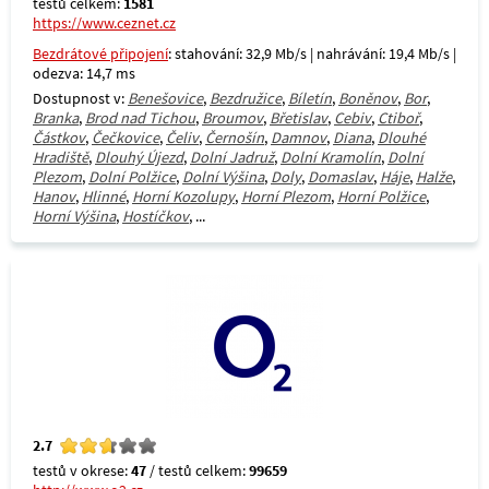
testů celkem:
1581
https://www.ceznet.cz
Bezdrátové připojení
: stahování: 32,9 Mb/s | nahrávání: 19,4 Mb/s |
odezva: 14,7 ms
Dostupnost v:
Benešovice
,
Bezdružice
,
Bíletín
,
Boněnov
,
Bor
,
Branka
,
Brod nad Tichou
,
Broumov
,
Břetislav
,
Cebiv
,
Ctiboř
,
Částkov
,
Čečkovice
,
Čeliv
,
Černošín
,
Damnov
,
Diana
,
Dlouhé
Hradiště
,
Dlouhý Újezd
,
Dolní Jadruž
,
Dolní Kramolín
,
Dolní
Plezom
,
Dolní Polžice
,
Dolní Výšina
,
Doly
,
Domaslav
,
Háje
,
Halže
,
Hanov
,
Hlinné
,
Horní Kozolupy
,
Horní Plezom
,
Horní Polžice
,
Horní Výšina
,
Hostíčkov
, ...
2.7
testů v okrese:
47
/ testů celkem:
99659