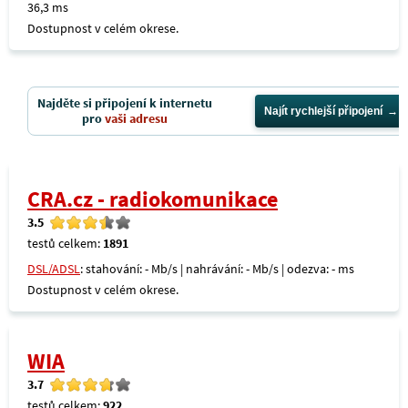
36,3 ms
Dostupnost v celém okrese.
Najděte si připojení k internetu
Najít rychlejší připojení
pro
vaši adresu
CRA.cz - radiokomunikace
3.5
testů celkem:
1891
DSL/ADSL
: stahování: - Mb/s | nahrávání: - Mb/s | odezva: - ms
Dostupnost v celém okrese.
WIA
3.7
testů celkem:
922