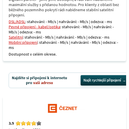
maximální služby s přidanou hodnotou. Pro klienty z oblastí bez
běžného pozemního pokrytí rádi nabídneme stabilní satelitní
připojení.
DSL/ADSL
: stahování: - Mb/s | nahrávání: - Mb/s | odezva: - ms
Pevné připojení - kabel/optika
: stahování: - Mb/s | nahrávání: -
Mb/s | odezva: - ms
Satelitní
: stahování: - Mb/s | nahrávání: - Mb/s | odezva: - ms
Mobilní připojení
: stahování: - Mb/s | nahrávání: - Mb/s | odezva: -
ms
Dostupnost v celém okrese.
Najděte si připojení k internetu
Najít rychlejší připojení
pro
vaši adresu
3.9