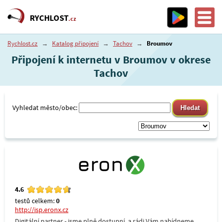
RYCHLOST
.cz
Rychlost.cz
→
Katalog připojení
→
Tachov
→
Broumov
Připojení k internetu v Broumov v okrese
Tachov
Vyhledat město/obec:
4.6
testů celkem:
0
http://isp.eronx.cz
Digitální partner - jsme plně dostupní, a rádi Vám nabídneme