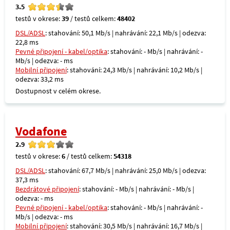
3.5
testů v okrese:
39
/ testů celkem:
48402
DSL/ADSL
: stahování: 50,1 Mb/s | nahrávání: 22,1 Mb/s | odezva:
22,8 ms
Pevné připojení - kabel/optika
: stahování: - Mb/s | nahrávání: -
Mb/s | odezva: - ms
Mobilní připojení
: stahování: 24,3 Mb/s | nahrávání: 10,2 Mb/s |
odezva: 33,2 ms
Dostupnost v celém okrese.
Vodafone
2.9
testů v okrese:
6
/ testů celkem:
54318
DSL/ADSL
: stahování: 67,7 Mb/s | nahrávání: 25,0 Mb/s | odezva:
37,3 ms
Bezdrátové připojení
: stahování: - Mb/s | nahrávání: - Mb/s |
odezva: - ms
Pevné připojení - kabel/optika
: stahování: - Mb/s | nahrávání: -
Mb/s | odezva: - ms
Mobilní připojení
: stahování: 30,5 Mb/s | nahrávání: 16,7 Mb/s |