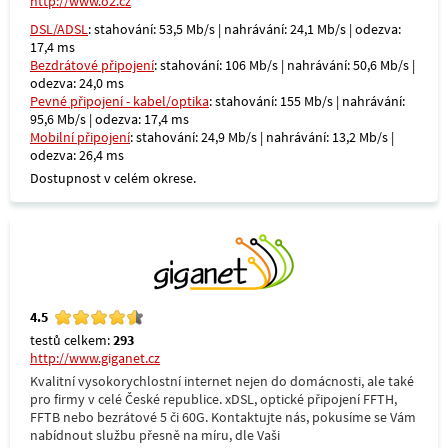
http://www.o2.cz
DSL/ADSL
: stahování: 53,5 Mb/s | nahrávání: 24,1 Mb/s | odezva:
17,4 ms
Bezdrátové připojení
: stahování: 106 Mb/s | nahrávání: 50,6 Mb/s |
odezva: 24,0 ms
Pevné připojení - kabel/optika
: stahování: 155 Mb/s | nahrávání:
95,6 Mb/s | odezva: 17,4 ms
Mobilní připojení
: stahování: 24,9 Mb/s | nahrávání: 13,2 Mb/s |
odezva: 26,4 ms
Dostupnost v celém okrese.
4.5
testů celkem:
293
http://www.giganet.cz
Kvalitní vysokorychlostní internet nejen do domácnosti, ale také
pro firmy v celé České republice. xDSL, optické připojení FFTH,
FFTB nebo bezrátové 5 či 60G. Kontaktujte nás, pokusíme se Vám
nabídnout službu přesně na míru, dle Vaši