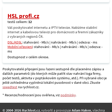
HSL profi.cz
testů celkem:
12
Váš poskytovatel internetu a IPTV televize. Nabízíme stabilní
internet a kabelovou televizi pro domácnosti a firemní zákazníky
z vybraných regionů ČR.
DSL/ADSL
: stahování: - Mb/s | nahrávání: - Mb/s | odezva: - ms
Mobilní připojení
: stahování: - Mb/s | nahrávání: - Mb/s | odezva: -
ms
Dostupnost v celém okrese.
Poskytovatelé připojení jsou řazeni sestupně dle placenéno zápisu a
dalších parametrů (do kterých může patřit stav nahrání loga firmy,
počet testů, aktivita v poptávkovém systému, atd.). Při vybrané obci je
ještě zohledněna vyplněná lokální pusobnost v dané obci. Zkuste
speedtest
na rychlost.cz.
* Recenze/hodnocení jsou ověřena, viz
podmínky
.
© 2004-2026 Rychlost.cz
, vytvořil a provozuje
Adam Haken
, všechna