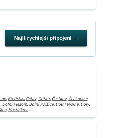
Najít rychlejší připojení
mov
,
Břetislav
,
Cebiv
,
Ctiboř
,
Částkov
,
Čečkovice
,
n
,
Dolní Plezom
,
Dolní Polžice
,
Dolní Výšina
,
Doly
,
šina
,
Hostíčkov
, ...