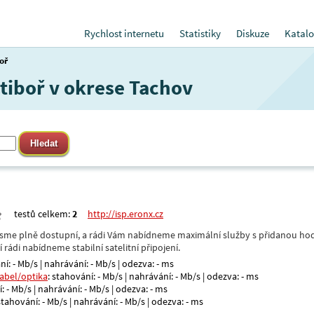
Rychlost internetu
Statistiky
Diskuze
Katalo
oř
Ctiboř v okrese Tachov
testů celkem:
2
http://isp.eronx.cz
- jsme plně dostupní, a rádi Vám nabídneme maximální služby s přidanou hod
rádi nabídneme stabilní satelitní připojení.
ní: - Mb/s | nahrávání: - Mb/s | odezva: - ms
kabel/optika
: stahování: - Mb/s | nahrávání: - Mb/s | odezva: - ms
: - Mb/s | nahrávání: - Mb/s | odezva: - ms
 stahování: - Mb/s | nahrávání: - Mb/s | odezva: - ms