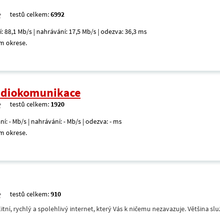
testů celkem:
6992
í: 88,1 Mb/s | nahrávání: 17,5 Mb/s | odezva: 36,3 ms
m okrese.
radiokomunikace
testů celkem:
1920
ní: - Mb/s | nahrávání: - Mb/s | odezva: - ms
m okrese.
testů celkem:
910
itní, rychlý a spolehlivý internet, který Vás k ničemu nezavazuje. Většina s