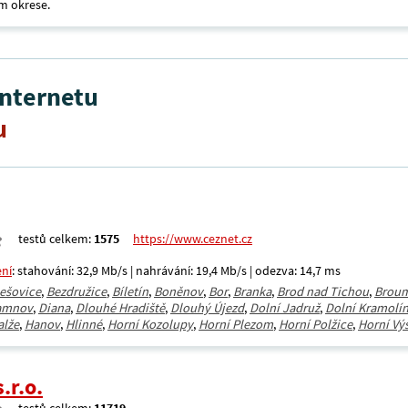
m okrese.
internetu
u
testů celkem:
1575
https://www.ceznet.cz
ení
: stahování: 32,9 Mb/s | nahrávání: 19,4 Mb/s | odezva: 14,7 ms
ešovice
,
Bezdružice
,
Bíletín
,
Boněnov
,
Bor
,
Branka
,
Brod nad Tichou
,
Brou
amnov
,
Diana
,
Dlouhé Hradiště
,
Dlouhý Újezd
,
Dolní Jadruž
,
Dolní Kramolí
alže
,
Hanov
,
Hlinné
,
Horní Kozolupy
,
Horní Plezom
,
Horní Polžice
,
Horní Vý
.r.o.