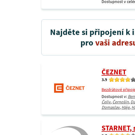
Dostupnost v celé
Najděte si připojení k 
pro
vaši adres
ČEZNET
3.9
Bezdrátové připoj
Dostupnost v:
Ben
Čeliv
,
Černošín
,
D
Domaslav
,
Háje
,
H
STARNET, s