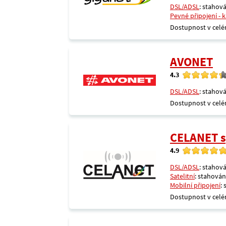
DSL/ADSL
: stahová
Pevné připojení - 
Dostupnost v celé
AVONET
4.3
DSL/ADSL
: stahová
Dostupnost v celé
CELANET sp
4.9
DSL/ADSL
: stahová
Satelitní
: stahování
Mobilní připojení
:
Dostupnost v celé