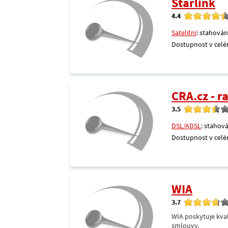
Starlink
4.4
Satelitní
: stahován
Dostupnost v celé
CRA.cz - 
3.5
DSL/ADSL
: stahová
Dostupnost v celé
WIA
3.7
WIA poskytuje kval
smlouvy.