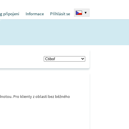
▾
g připojení
Informace
Přihlásit se
notou. Pro klienty z oblastí bez běžného