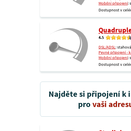
Mobilní připojení
:
Dostupnost v celé
Quadrupl
4.5
DSL/ADSL
: stahová
Pevné připojení - 
Mobilní připojení
:
Dostupnost v celé
Najděte si připojení k 
pro
vaši adres