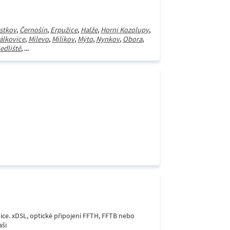
stkov
,
Černošín
,
Erpužice
,
Halže
,
Horní Kozolupy
,
álkovice
,
Milevo
,
Milíkov
,
Mýto
,
Nynkov
,
Obora
,
edliště
, ...
lice. xDSL, optické připojení FFTH, FFTB nebo
aši