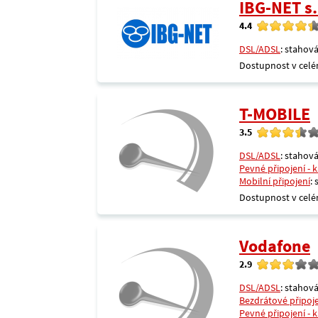
IBG-NET s.
4.4
DSL/ADSL
: stahová
Dostupnost v celé
T-MOBILE
3.5
DSL/ADSL
: stahová
Pevné připojení - 
Mobilní připojení
:
Dostupnost v celé
Vodafone
2.9
DSL/ADSL
: stahová
Bezdrátové připoj
Pevné připojení - 