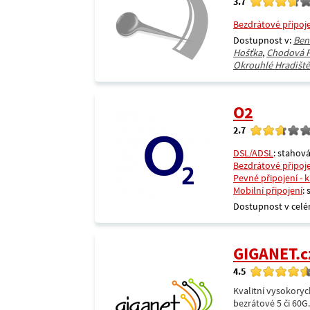
3.7
Bezdrátové připoj
Dostupnost v:
Ben
Hošťka
,
Chodová P
Okrouhlé Hradiště
O2
2.7
DSL/ADSL
: stahová
Bezdrátové připoj
Pevné připojení - 
Mobilní připojení
:
Dostupnost v celé
GIGANET.c
4.5
Kvalitní vysokoryc
bezrátové 5 či 60G