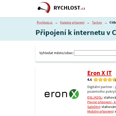
RYCHLOST
.cz
Rychlost.cz
→
Katalog připojení
→
Tachov
→
Ctib
Připojení k internetu v 
Vyhledat město/obec:
Eron X IT
4.6
Digitální partner 
pozemního pokrytí 
DSL/ADSL
: stahová
Pevné připojení - 
Satelitní
: stahování
Mobilní připojení
: