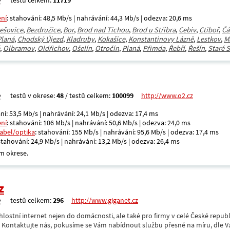
testů celkem:
11719
ení
: stahování: 48,5 Mb/s | nahrávání: 44,3 Mb/s | odezva: 20,6 ms
ešovice
,
Bezdružice
,
Bor
,
Brod nad Tichou
,
Brod u Stříbra
,
Cebiv
,
Ctiboř
,
Čá
laná
,
Chodský Újezd
,
Kladruby
,
Kokašice
,
Konstantinovy Lázně
,
Lestkov
,
M
,
Olbramov
,
Oldřichov
,
Ošelín
,
Otročín
,
Planá
,
Přimda
,
Řebří
,
Řešín
,
Staré S
testů v okrese:
48
/ testů celkem:
100099
http://www.o2.cz
ní: 53,5 Mb/s | nahrávání: 24,1 Mb/s | odezva: 17,4 ms
ení
: stahování: 106 Mb/s | nahrávání: 50,6 Mb/s | odezva: 24,0 ms
kabel/optika
: stahování: 155 Mb/s | nahrávání: 95,6 Mb/s | odezva: 17,4 ms
 stahování: 24,9 Mb/s | nahrávání: 13,2 Mb/s | odezva: 26,4 ms
m okrese.
z
testů celkem:
296
http://www.giganet.cz
hlostní internet nejen do domácnosti, ale také pro firmy v celé České repub
. Kontaktujte nás, pokusíme se Vám nabídnout službu přesně na míru, dle V