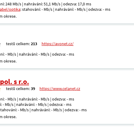
ní: 248 Mb/s | nahrávání: 51,1 Mb/s | odezva: 17,0 ms
kabel/optika
: stahování: - Mb/s | nahrávání: - Mb/s | odezva: - ms
m okrese.
testů celkem:
213
https://avonet.cz/
ní: - Mb/s | nahrávání: - Mb/s | odezva: - ms
m okrese.
ol. s r.o.
testů celkem:
39
https://www.celanet.cz
ní: - Mb/s | nahrávání: - Mb/s | odezva: - ms
: - Mb/s | nahrávání: - Mb/s | odezva: - ms
 stahování: - Mb/s | nahrávání: - Mb/s | odezva: - ms
m okrese.