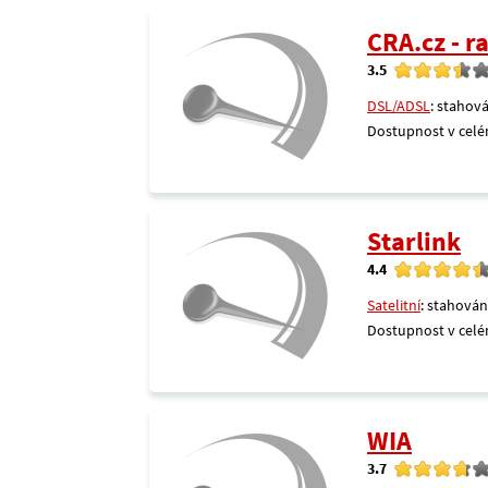
CRA.cz - 
3.5
DSL/ADSL
: stahová
Dostupnost v celé
Starlink
4.4
Satelitní
: stahován
Dostupnost v celé
WIA
3.7