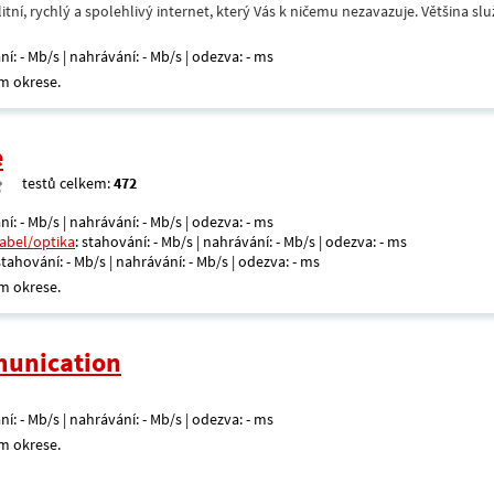
itní, rychlý a spolehlivý internet, který Vás k ničemu nezavazuje. Většina s
ní: - Mb/s | nahrávání: - Mb/s | odezva: - ms
m okrese.
e
testů celkem:
472
ní: - Mb/s | nahrávání: - Mb/s | odezva: - ms
kabel/optika
: stahování: - Mb/s | nahrávání: - Mb/s | odezva: - ms
 stahování: - Mb/s | nahrávání: - Mb/s | odezva: - ms
m okrese.
unication
ní: - Mb/s | nahrávání: - Mb/s | odezva: - ms
m okrese.