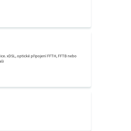
lice. xDSL, optické připojení FFTH, FFTB nebo
aši