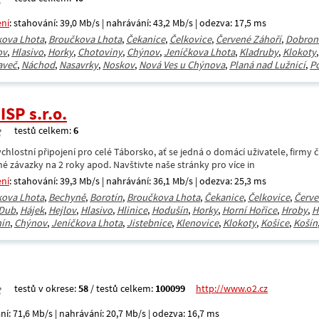
ení
: stahování: 39,0 Mb/s | nahrávání: 43,2 Mb/s | odezva: 17,5 ms
kova Lhota
,
Broučkova Lhota
,
Čekanice
,
Čelkovice
,
Červené Záhoří
,
Dobron
ov
,
Hlasivo
,
Horky
,
Chotoviny
,
Chýnov
,
Jeníčkova Lhota
,
Kladruby
,
Klokoty
aveč
,
Náchod
,
Nasavrky
,
Noskov
,
Nová Ves u Chýnova
,
Planá nad Lužnicí
,
P
SP s.r.o.
testů celkem:
6
lostní připojení pro celé Táborsko, ať se jedná o domácí uživatele, firmy či 
né závazky na 2 roky apod. Navštivte naše stránky pro více in
ení
: stahování: 39,3 Mb/s | nahrávání: 36,1 Mb/s | odezva: 25,3 ms
kova Lhota
,
Bechyně
,
Borotín
,
Broučkova Lhota
,
Čekanice
,
Čelkovice
,
Červe
Dub
,
Hájek
,
Hejlov
,
Hlasivo
,
Hlinice
,
Hodušín
,
Horky
,
Horní Hořice
,
Hroby
,
H
ín
,
Chýnov
,
Jeníčkova Lhota
,
Jistebnice
,
Klenovice
,
Klokoty
,
Košice
,
Košín
testů v okrese:
58
/ testů celkem:
100099
http://www.o2.cz
ní: 71,6 Mb/s | nahrávání: 20,7 Mb/s | odezva: 16,7 ms