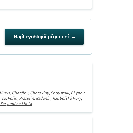
Najít rychlejší připojení
Hůrka
,
Chotčiny
,
Chotoviny
,
Choustník
,
Chýnov
,
ice
,
Pořín
,
Prasetín
,
Radenín
,
Ratibořské Hory
,
Zárybničná Lhota