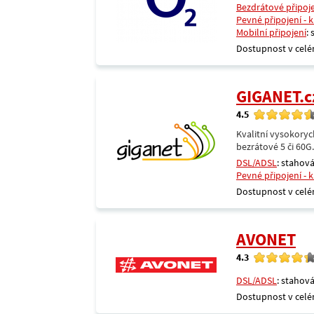
Bezdrátové připoj
Pevné připojení - 
Mobilní připojení
:
Dostupnost v celé
GIGANET.c
4.5
Kvalitní vysokoryc
bezrátové 5 či 60G
DSL/ADSL
: stahová
Pevné připojení - 
Dostupnost v celé
AVONET
4.3
DSL/ADSL
: stahová
Dostupnost v celé