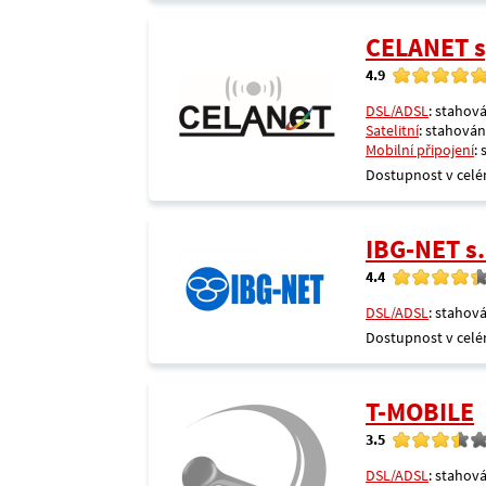
CELANET sp
4.9
DSL/ADSL
: stahová
Satelitní
: stahování
Mobilní připojení
:
Dostupnost v celé
IBG-NET s.
4.4
DSL/ADSL
: stahová
Dostupnost v celé
T-MOBILE
3.5
DSL/ADSL
: stahová