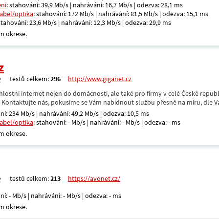
ení
: stahování: 39,9 Mb/s | nahrávání: 16,7 Mb/s | odezva: 28,1 ms
kabel/optika
: stahování: 172 Mb/s | nahrávání: 81,5 Mb/s | odezva: 15,1 ms
 stahování: 23,6 Mb/s | nahrávání: 12,3 Mb/s | odezva: 29,9 ms
m okrese.
z
testů celkem:
296
http://www.giganet.cz
hlostní internet nejen do domácnosti, ale také pro firmy v celé České repub
. Kontaktujte nás, pokusíme se Vám nabídnout službu přesně na míru, dle V
ní: 234 Mb/s | nahrávání: 49,2 Mb/s | odezva: 10,5 ms
kabel/optika
: stahování: - Mb/s | nahrávání: - Mb/s | odezva: - ms
m okrese.
testů celkem:
213
https://avonet.cz/
ní: - Mb/s | nahrávání: - Mb/s | odezva: - ms
m okrese.