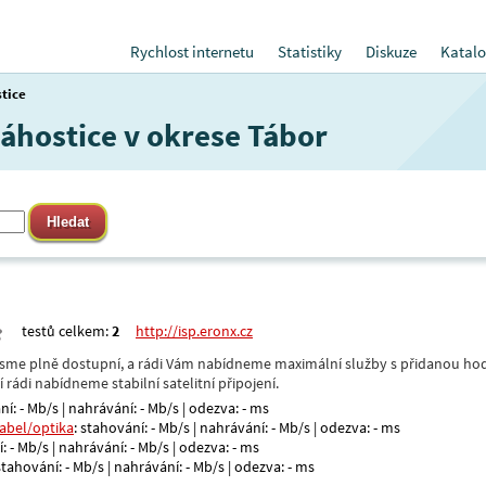
Rychlost internetu
Statistiky
Diskuze
Katalo
tice
Záhostice v okrese Tábor
testů celkem:
2
http://isp.eronx.cz
- jsme plně dostupní, a rádi Vám nabídneme maximální služby s přidanou hod
rádi nabídneme stabilní satelitní připojení.
ní: - Mb/s | nahrávání: - Mb/s | odezva: - ms
kabel/optika
: stahování: - Mb/s | nahrávání: - Mb/s | odezva: - ms
: - Mb/s | nahrávání: - Mb/s | odezva: - ms
 stahování: - Mb/s | nahrávání: - Mb/s | odezva: - ms