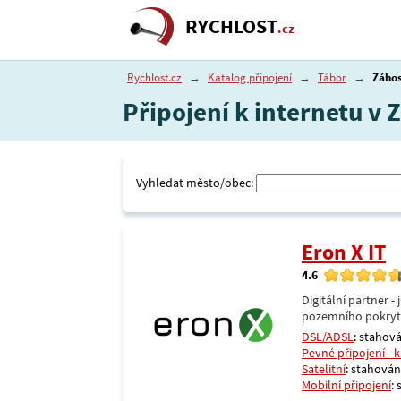
RYCHLOST
.cz
Rychlost.cz
→
Katalog připojení
→
Tábor
→
Záhos
Připojení k internetu v 
Vyhledat město/obec:
Eron X IT
4.6
Digitální partner 
pozemního pokrytí 
DSL/ADSL
: stahová
Pevné připojení - 
Satelitní
: stahování
Mobilní připojení
: