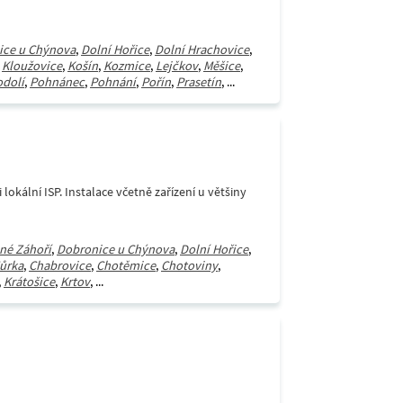
ice u Chýnova
,
Dolní Hořice
,
Dolní Hrachovice
,
,
Kloužovice
,
Košín
,
Kozmice
,
Lejčkov
,
Měšice
,
odolí
,
Pohnánec
,
Pohnání
,
Pořín
,
Prasetín
, ...
lokální ISP. Instalace včetně zařízení u většiny
né Záhoří
,
Dobronice u Chýnova
,
Dolní Hořice
,
ůrka
,
Chabrovice
,
Chotěmice
,
Chotoviny
,
,
Krátošice
,
Krtov
, ...