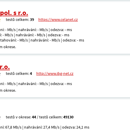
ol. s r.o.
testů celkem:
39
https://www.celanet.cz
ní: - Mb/s | nahrávání: - Mb/s | odezva: - ms
: - Mb/s | nahrávání: - Mb/s | odezva: - ms
 stahování: - Mb/s | nahrávání: - Mb/s | odezva: - ms
m okrese.
r.o.
testů celkem:
4
http://www.ibg-net.cz
ní: - Mb/s | nahrávání: - Mb/s | odezva: - ms
m okrese.
testů v okrese:
44
/ testů celkem:
49130
ní: 67,8 Mb/s | nahrávání: 27,4 Mb/s | odezva: 24,1 ms