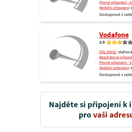
Pevné připojení - 
Mobilní připojení
:
Dostupnost v celé
Vodafone
2.9
DSL/ADSL
: stahová
Bezdrátové připoj
Pevné připojení - 
Mobilní připojení
:
Dostupnost v celé
Najděte si připojení k 
pro
vaši adres