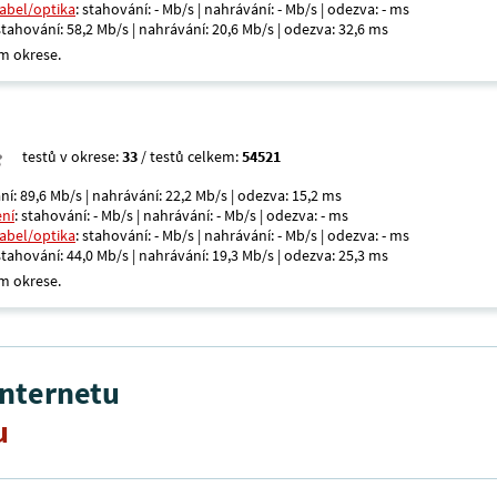
kabel/optika
: stahování: - Mb/s | nahrávání: - Mb/s | odezva: - ms
 stahování: 58,2 Mb/s | nahrávání: 20,6 Mb/s | odezva: 32,6 ms
m okrese.
testů v okrese:
33
/ testů celkem:
54521
ní: 89,6 Mb/s | nahrávání: 22,2 Mb/s | odezva: 15,2 ms
ení
: stahování: - Mb/s | nahrávání: - Mb/s | odezva: - ms
kabel/optika
: stahování: - Mb/s | nahrávání: - Mb/s | odezva: - ms
 stahování: 44,0 Mb/s | nahrávání: 19,3 Mb/s | odezva: 25,3 ms
m okrese.
internetu
u