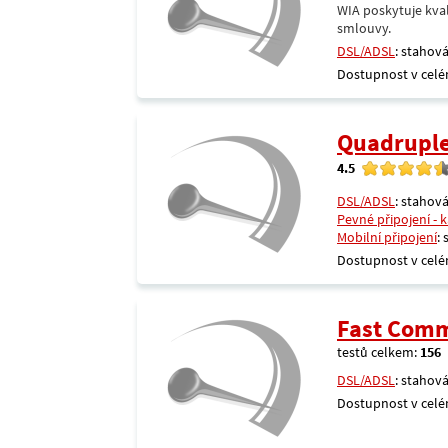
WIA poskytuje kval
smlouvy.
DSL/ADSL
: stahová
Dostupnost v celé
Quadrupl
4.5
DSL/ADSL
: stahová
Pevné připojení - 
Mobilní připojení
:
Dostupnost v celé
Fast Comm
testů celkem:
156
DSL/ADSL
: stahová
Dostupnost v celé