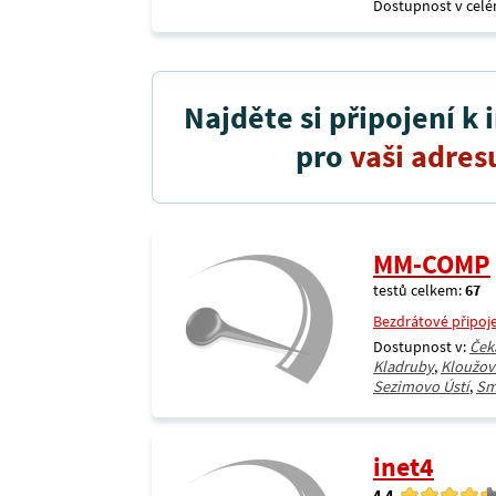
Dostupnost v celé
Najděte si připojení k 
pro
vaši adres
MM-COMP
testů celkem:
67
Bezdrátové připoj
Dostupnost v:
Ček
Kladruby
,
Kloužov
Sezimovo Ústí
,
Sm
inet4
4.4