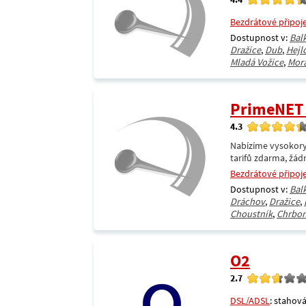
Bezdrátové připoj
Dostupnost v:
Bal
Dražice
,
Dub
,
Hejl
Mladá Vožice
,
Mor
PrimeNET I
4.3
Nabízíme vysokorych
tarifů zdarma, žád
Bezdrátové připoj
Dostupnost v:
Bal
Dráchov
,
Dražice
,
Choustník
,
Chrbon
O2
2.7
DSL/ADSL
: stahová