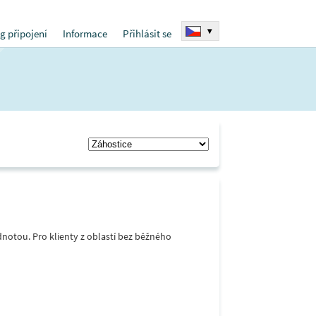
▾
g připojení
Informace
Přihlásit se
notou. Pro klienty z oblastí bez běžného