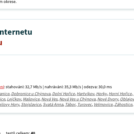
m okrese.
internetu
u
ení
: stahování: 32,7 Mb/s | nahrávání: 35,3 Mb/s | odezva: 30,0 ms
anice
,
Dobronice u Chýnova
,
Dolní Hořice
,
Hartvíkov
,
Horky
,
Horní Hořice
,
ice
,
Lejčkov
,
Mašovice
,
Nová Ves
,
Nová Ves u Chýnova
,
Nové Dvory
,
Oblajov
ilovy Hory
,
Stojslavice
,
Svatá Anna
,
Tábor
,
Turovec
,
Velmovice
,
Záhostice
,
testů celkem:
40