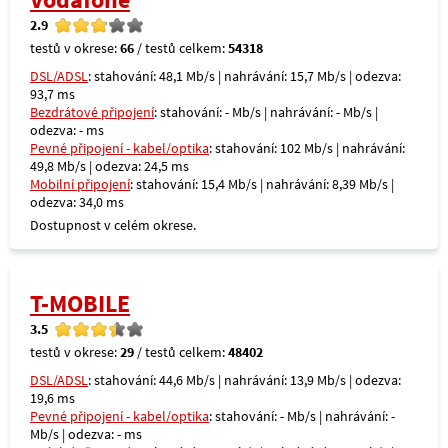
2.9
testů v okrese:
66
/ testů celkem:
54318
DSL/ADSL
: stahování: 48,1 Mb/s | nahrávání: 15,7 Mb/s | odezva:
93,7 ms
Bezdrátové připojení
: stahování: - Mb/s | nahrávání: - Mb/s |
odezva: - ms
Pevné připojení - kabel/optika
: stahování: 102 Mb/s | nahrávání:
49,8 Mb/s | odezva: 24,5 ms
Mobilní připojení
: stahování: 15,4 Mb/s | nahrávání: 8,39 Mb/s |
odezva: 34,0 ms
Dostupnost v celém okrese.
T-MOBILE
3.5
testů v okrese:
29
/ testů celkem:
48402
DSL/ADSL
: stahování: 44,6 Mb/s | nahrávání: 13,9 Mb/s | odezva:
19,6 ms
Pevné připojení - kabel/optika
: stahování: - Mb/s | nahrávání: -
Mb/s | odezva: - ms