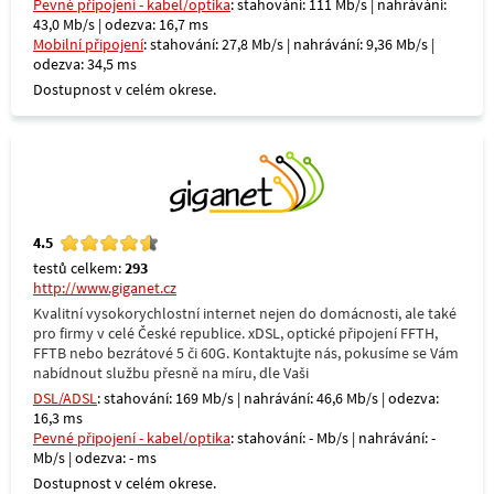
Pevné připojení - kabel/optika
: stahování: 111 Mb/s | nahrávání:
43,0 Mb/s | odezva: 16,7 ms
Mobilní připojení
: stahování: 27,8 Mb/s | nahrávání: 9,36 Mb/s |
odezva: 34,5 ms
Dostupnost v celém okrese.
4.5
testů celkem:
293
http://www.giganet.cz
Kvalitní vysokorychlostní internet nejen do domácnosti, ale také
pro firmy v celé České republice. xDSL, optické připojení FFTH,
FFTB nebo bezrátové 5 či 60G. Kontaktujte nás, pokusíme se Vám
nabídnout službu přesně na míru, dle Vaši
DSL/ADSL
: stahování: 169 Mb/s | nahrávání: 46,6 Mb/s | odezva:
16,3 ms
Pevné připojení - kabel/optika
: stahování: - Mb/s | nahrávání: -
Mb/s | odezva: - ms
Dostupnost v celém okrese.