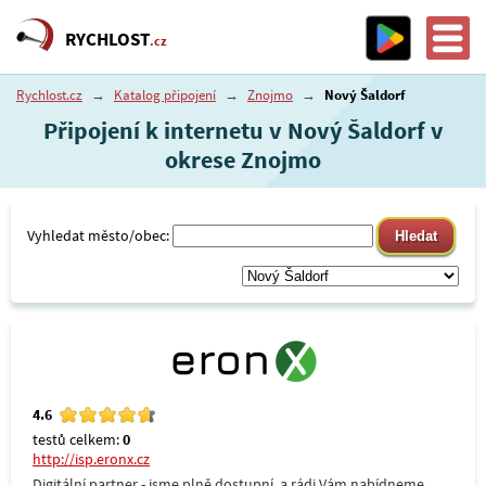
RYCHLOST
.cz
Rychlost.cz
→
Katalog připojení
→
Znojmo
→
Nový Šaldorf
Připojení k internetu v Nový Šaldorf v
okrese Znojmo
Vyhledat město/obec:
4.6
testů celkem:
0
http://isp.eronx.cz
Digitální partner - jsme plně dostupní, a rádi Vám nabídneme