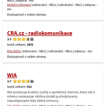
Mb/s | odezva: - ms
Mobilní připojení
: stahování: - Mb/s | nahrávání: - Mb/s | odezva: -
ms
Dostupnost v celém okrese.
CRA.cz - radiokomunikace
3.5
testů celkem:
1891
DSL/ADSL
: stahování: - Mb/s | nahrávání: - Mb/s | odezva: - ms
Dostupnost v celém okrese.
WIA
3.7
testů celkem:
922
WIA poskytuje kvalitní, rychlý a spolehlivý internet, který Vás k
ničemu nezavazuje. Většina služeb je předplacená,
nepodepisujete tedy žádné smlouvy.