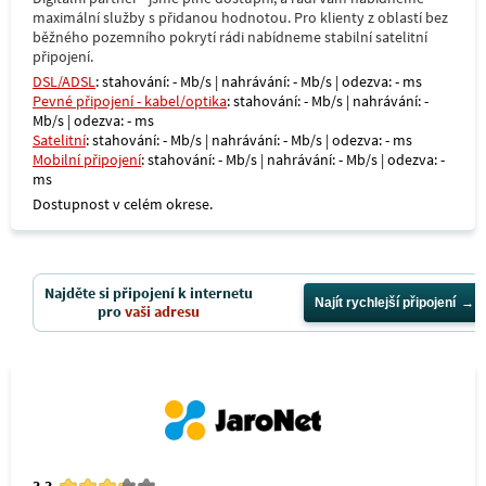
maximální služby s přidanou hodnotou. Pro klienty z oblastí bez
běžného pozemního pokrytí rádi nabídneme stabilní satelitní
připojení.
DSL/ADSL
: stahování: - Mb/s | nahrávání: - Mb/s | odezva: - ms
Pevné připojení - kabel/optika
: stahování: - Mb/s | nahrávání: -
Mb/s | odezva: - ms
Satelitní
: stahování: - Mb/s | nahrávání: - Mb/s | odezva: - ms
Mobilní připojení
: stahování: - Mb/s | nahrávání: - Mb/s | odezva: -
ms
Dostupnost v celém okrese.
Najděte si připojení k internetu
Najít rychlejší připojení
pro
vaši adresu
3.3