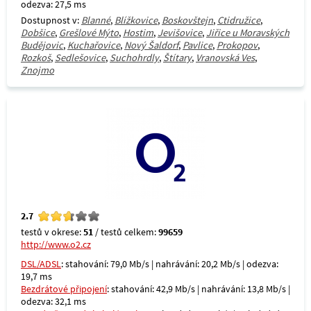
odezva: 27,5 ms
Dostupnost v:
Blanné
,
Blížkovice
,
Boskovštejn
,
Ctidružice
,
Dobšice
,
Grešlové Mýto
,
Hostim
,
Jevišovice
,
Jiřice u Moravských
Budějovic
,
Kuchařovice
,
Nový Šaldorf
,
Pavlice
,
Prokopov
,
Rozkoš
,
Sedlešovice
,
Suchohrdly
,
Štítary
,
Vranovská Ves
,
Znojmo
2.7
testů v okrese:
51
/ testů celkem:
99659
http://www.o2.cz
DSL/ADSL
: stahování: 79,0 Mb/s | nahrávání: 20,2 Mb/s | odezva:
19,7 ms
Bezdrátové připojení
: stahování: 42,9 Mb/s | nahrávání: 13,8 Mb/s |
odezva: 32,1 ms