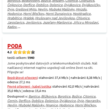
Borotice
,
Boskovštejn
,
Božice
,
Břežany
,
Citonice
,
Ctidružice
,
Čejkovice
,
Derflice
,
Dobšice
,
Dolenice
,
Dyjákovice
,
Dyjákovičky
,
Dyje
,
Grešlové Mýto
,
Hevlín
,
Hluboké Mašůvky
,
Hnízdo
,
Hodonice
,
Horní Břečkov
,
Horní Dunajovice
,
Hostěradice
,
Hrabětice
,
Hrádek
,
Hrušovany nad Jevišovkou
,
Chlupice
,
Jaroslavice
,
Jevišovice
,
Jezeřany-Maršovice
,
Jiřice u Miroslavi
,
Kadov
, ...
PODA
4.2
testů celkem:
5940
Jsme poskytovatel datových a telekomunikačních služeb. Náš
nadčasový internet naplno uspokojí váš online život na síti.
Připojte se!
Bezdrátové připojení
: stahování: 37,4 Mb/s | nahrávání: 8,38 Mb/s |
odezva: 27,1 ms
Pevné připojení - kabel/optika
: stahování: 62,0 Mb/s | nahrávání:
35,0 Mb/s | odezva: 15,4 ms
Dostupnost v:
Bantice
,
Blížkovice
,
Borotice
,
Božice
,
Citonice
,
Černín
,
Derflice
,
Dobšice
,
Dolenice
,
Dyjákovice
,
Dyje
,
Havraníky
,
Hevlín
,
Hluboké Mašůvky
,
Hnanice
,
Hodonice
,
Horní Břečkov
,