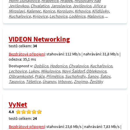
Horní Dunajovice
,
Hrabětice
,
Hrádek
,
Hrušovany nad
Jevišovkou
,
Chvalatice
,
Jaroslavice
,
Jevišovice
,
Jiřice u
Miroslavi
,
Kašenec
,
Konice
,
Korolupy
,
Krhovice
,
Křídlůvky
,
Kuchařovice
,
Kyjovice
,
Lechovice
,
Loděnice
,
Mašovice
, ...
VIDEON Networking
testů celkem:
34
Bezdrátové připojení
: stahování: 112 Mb/s | nahrávání: 31,8 Mb/s |
odezva: 35,1 ms
Dostupnost v:
Dobšice
,
Hodonice
,
Chvalovice
,
Kuchařovice
,
Lechovice
,
Lukov
,
Mikulovice
,
Nový Šaldorf
,
Oblekovice
,
Olbramkostel
,
Práče
,
Přímětice
,
Suchohrdly
,
Šanov
,
Šatov
,
Tasovice
,
Těšetice
,
Únanov
,
Vrbovec
,
Znojmo
,
Žerůtky
VyNet
4.8
testů celkem:
24
Bezdrátové připojení
: stahování: 23,6 Mb/s | nahrávání: 7,83 Mb/s |