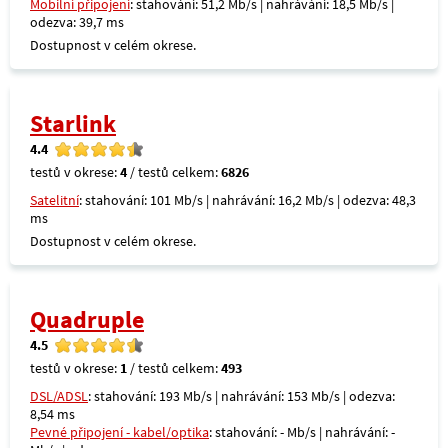
Mobilní připojení
: stahování: 51,2 Mb/s | nahrávání: 18,5 Mb/s |
odezva: 39,7 ms
Dostupnost v celém okrese.
Starlink
4.4
testů v okrese:
4
/ testů celkem:
6826
Satelitní
: stahování: 101 Mb/s | nahrávání: 16,2 Mb/s | odezva: 48,3
ms
Dostupnost v celém okrese.
Quadruple
4.5
testů v okrese:
1
/ testů celkem:
493
DSL/ADSL
: stahování: 193 Mb/s | nahrávání: 153 Mb/s | odezva:
8,54 ms
Pevné připojení - kabel/optika
: stahování: - Mb/s | nahrávání: -