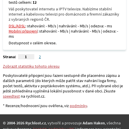
testů celkem:
12
Váš poskytovatel internetu a IPTV televize. Nabízíme stabilní
internet a kabelovou televizi pro domácnosti a firemní zákazníky
z vybraných regionů ČR.
DSL/ADSL
: stahování: - Mb/s | nahrávání: - Mb/s | odezva: - ms
Mobilní připojení
: stahování: - Mb/s | nahrávání: - Mb/s | odezva: -
ms
Dostupnost v celém okrese.
Strana:
1
2
Zobrazit statistiku tohoto okresu
Poskytovatelé připojení jsou řazeni sestupně dle placenéno zápisu a
dalších parametrů (do kterých může patřit stav nahrání loga firmy,
počet testů, aktivita v poptávkovém systému, atd.). Při vybrané obci je
ještě zohledněna vyplněná lokální pusobnost v dané obci. Zkuste
speedtest
na rychlost.cz.
* Recenze/hodnocení jsou ověřena, viz
podmínky
.
© 2004-2026 Rychlost.cz
, vytvořil a provozuje
Adam Haken
, všechna