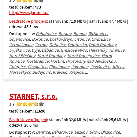
testů celkem:
473
http://www.jaronet.cz
Bezdrátové připojení
: stahování: 71,9 Mb/s | nahrávání: 47,7 Mb/s |
odezva: 45,5 ms
Dostupnost v:
Běhařovice
,
Bezkov
,
Blanné
,
Blížkovice
,
Bojanovice
,
Borotice
,
Boskovštejn
,
Citonice
,
Ctidružice
,
Čermákovice
,
Černín
,
Dobelice
,
Dobřínsko
,
Dolní Dubňany
,
Dyjákovice
,
Dyje
,
Džbánice
,
Grešlové Mýto
,
Havraníky
,
Hnanice
,
Horní Břečkov
,
Horní Dubňany
,
Horní Dunajovice
,
Horní
Kounice
,
Hostěradice
,
Hostim
,
Hrušovany nad Jevišovkou
,
Chlupice
,
Chvalatice
,
Chvalovice
,
Jamolice
,
Jevišovice
,
Jiřice u
Moravských Budějovic
,
Kravsko
,
Křepice
, ...
STARNET, s.r.o.
3.7
testů celkem:
11690
Bezdrátové připojení
: stahování: 32,0 Mb/s | nahrávání: 25,6 Mb/s |
odezva: 20,6 ms
Dostupnost v:
Bantice
,
Běhařovice
,
Bezkov
,
Bítov
,
Blížkovice
,