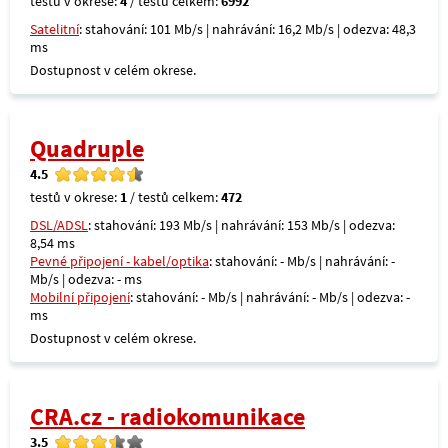
testů v okrese:
4
/ testů celkem:
6992
Satelitní
: stahování: 101 Mb/s | nahrávání: 16,2 Mb/s | odezva: 48,3
ms
Dostupnost v celém okrese.
Quadruple
4.5
testů v okrese:
1
/ testů celkem:
472
DSL/ADSL
: stahování: 193 Mb/s | nahrávání: 153 Mb/s | odezva:
8,54 ms
Pevné připojení - kabel/optika
: stahování: - Mb/s | nahrávání: -
Mb/s | odezva: - ms
Mobilní připojení
: stahování: - Mb/s | nahrávání: - Mb/s | odezva: -
ms
Dostupnost v celém okrese.
CRA.cz - radiokomunikace
3.5