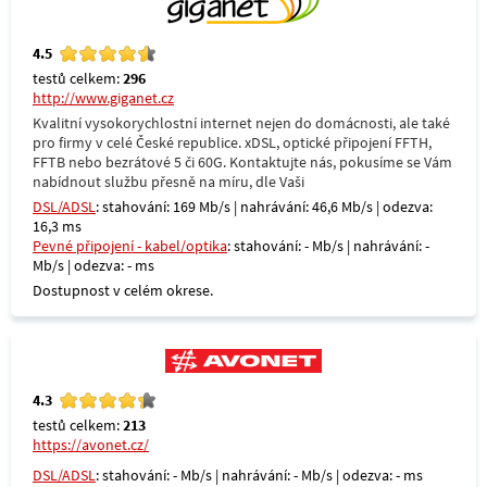
4.5
testů celkem:
296
http://www.giganet.cz
Kvalitní vysokorychlostní internet nejen do domácnosti, ale také
pro firmy v celé České republice. xDSL, optické připojení FFTH,
FFTB nebo bezrátové 5 či 60G. Kontaktujte nás, pokusíme se Vám
nabídnout službu přesně na míru, dle Vaši
DSL/ADSL
: stahování: 169 Mb/s | nahrávání: 46,6 Mb/s | odezva:
16,3 ms
Pevné připojení - kabel/optika
: stahování: - Mb/s | nahrávání: -
Mb/s | odezva: - ms
Dostupnost v celém okrese.
4.3
testů celkem:
213
https://avonet.cz/
DSL/ADSL
: stahování: - Mb/s | nahrávání: - Mb/s | odezva: - ms