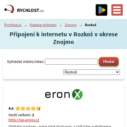
RYCHLOST
.cz
Rychlost.cz
→
Katalog připojení
→
Znojmo
→
Rozkoš
Připojení k internetu v Rozkoš v okrese
Znojmo
Vyhledat město/obec:
4.6
testů celkem:
2
http://isp.eronx.cz
Digitální partner - jsme plně dostupní, a rádi Vám nabídneme