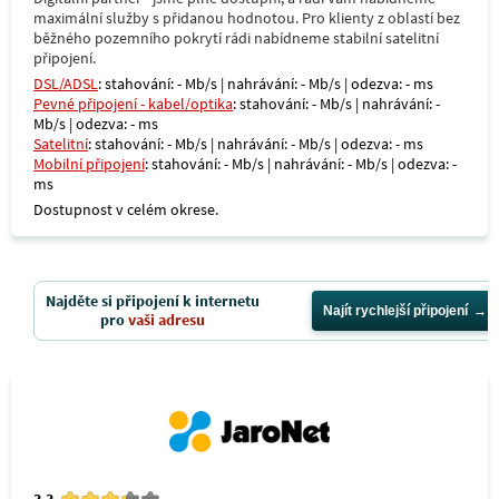
maximální služby s přidanou hodnotou. Pro klienty z oblastí bez
běžného pozemního pokrytí rádi nabídneme stabilní satelitní
připojení.
DSL/ADSL
: stahování: - Mb/s | nahrávání: - Mb/s | odezva: - ms
Pevné připojení - kabel/optika
: stahování: - Mb/s | nahrávání: -
Mb/s | odezva: - ms
Satelitní
: stahování: - Mb/s | nahrávání: - Mb/s | odezva: - ms
Mobilní připojení
: stahování: - Mb/s | nahrávání: - Mb/s | odezva: -
ms
Dostupnost v celém okrese.
Najděte si připojení k internetu
Najít rychlejší připojení
pro
vaši adresu
3.3