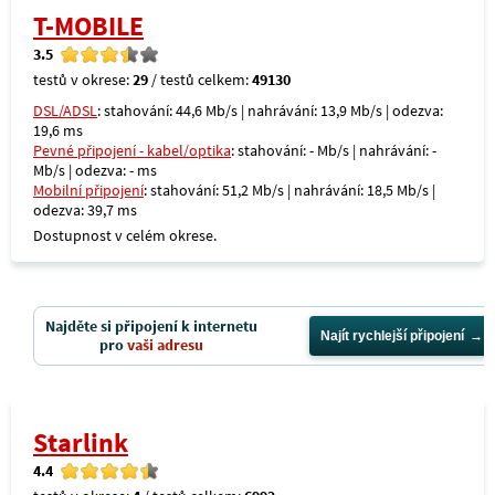
T-MOBILE
3.5
testů v okrese:
29
/ testů celkem:
49130
DSL/ADSL
: stahování: 44,6 Mb/s | nahrávání: 13,9 Mb/s | odezva:
19,6 ms
Pevné připojení - kabel/optika
: stahování: - Mb/s | nahrávání: -
Mb/s | odezva: - ms
Mobilní připojení
: stahování: 51,2 Mb/s | nahrávání: 18,5 Mb/s |
odezva: 39,7 ms
Dostupnost v celém okrese.
Najděte si připojení k internetu
Najít rychlejší připojení
pro
vaši adresu
Starlink
4.4