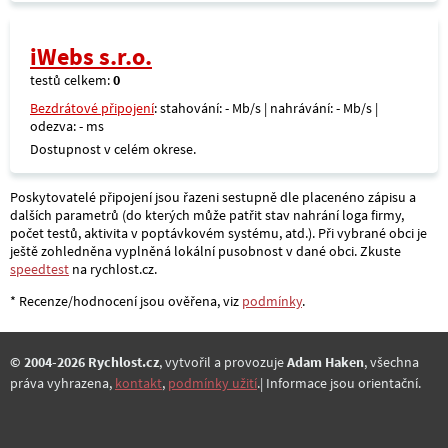
iWebs s.r.o.
testů celkem:
0
Bezdrátové připojení
: stahování: - Mb/s | nahrávání: - Mb/s |
odezva: - ms
Dostupnost v celém okrese.
Poskytovatelé připojení jsou řazeni sestupně dle placenéno zápisu a
dalších parametrů (do kterých může patřit stav nahrání loga firmy,
počet testů, aktivita v poptávkovém systému, atd.). Při vybrané obci je
ještě zohledněna vyplněná lokální pusobnost v dané obci. Zkuste
speedtest
na rychlost.cz.
* Recenze/hodnocení jsou ověřena, viz
podmínky
.
© 2004-2026 Rychlost.cz
, vytvořil a provozuje
Adam Haken
, všechna
práva vyhrazena,
kontakt
,
podmínky užití
.| Informace jsou orientační.