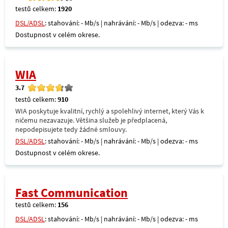
testů celkem:
1920
DSL/ADSL
: stahování: - Mb/s | nahrávání: - Mb/s | odezva: - ms
Dostupnost v celém okrese.
WIA
3.7
testů celkem:
910
WIA poskytuje kvalitní, rychlý a spolehlivý internet, který Vás k
ničemu nezavazuje. Většina služeb je předplacená,
nepodepisujete tedy žádné smlouvy.
DSL/ADSL
: stahování: - Mb/s | nahrávání: - Mb/s | odezva: - ms
Dostupnost v celém okrese.
Fast Communication
testů celkem:
156
DSL/ADSL
: stahování: - Mb/s | nahrávání: - Mb/s | odezva: - ms