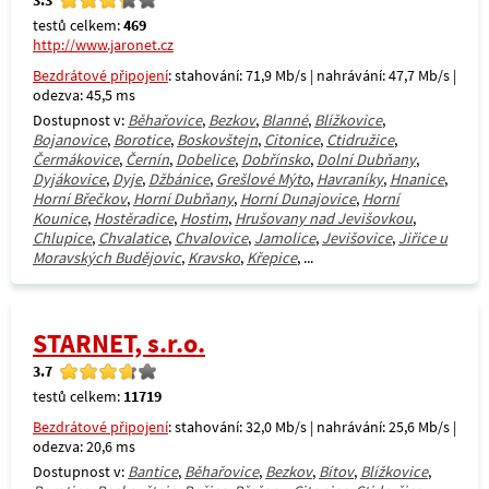
testů celkem:
469
http://www.jaronet.cz
Bezdrátové připojení
: stahování: 71,9 Mb/s | nahrávání: 47,7 Mb/s |
odezva: 45,5 ms
Dostupnost v:
Běhařovice
,
Bezkov
,
Blanné
,
Blížkovice
,
Bojanovice
,
Borotice
,
Boskovštejn
,
Citonice
,
Ctidružice
,
Čermákovice
,
Černín
,
Dobelice
,
Dobřínsko
,
Dolní Dubňany
,
Dyjákovice
,
Dyje
,
Džbánice
,
Grešlové Mýto
,
Havraníky
,
Hnanice
,
Horní Břečkov
,
Horní Dubňany
,
Horní Dunajovice
,
Horní
Kounice
,
Hostěradice
,
Hostim
,
Hrušovany nad Jevišovkou
,
Chlupice
,
Chvalatice
,
Chvalovice
,
Jamolice
,
Jevišovice
,
Jiřice u
Moravských Budějovic
,
Kravsko
,
Křepice
, ...
STARNET, s.r.o.
3.7
testů celkem:
11719
Bezdrátové připojení
: stahování: 32,0 Mb/s | nahrávání: 25,6 Mb/s |
odezva: 20,6 ms
Dostupnost v:
Bantice
,
Běhařovice
,
Bezkov
,
Bítov
,
Blížkovice
,