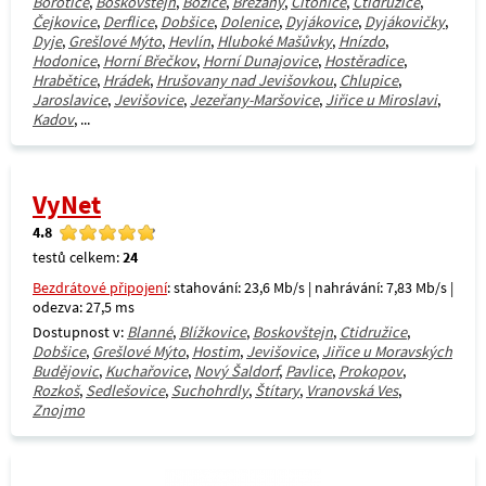
Borotice
,
Boskovštejn
,
Božice
,
Břežany
,
Citonice
,
Ctidružice
,
Čejkovice
,
Derflice
,
Dobšice
,
Dolenice
,
Dyjákovice
,
Dyjákovičky
,
Dyje
,
Grešlové Mýto
,
Hevlín
,
Hluboké Mašůvky
,
Hnízdo
,
Hodonice
,
Horní Břečkov
,
Horní Dunajovice
,
Hostěradice
,
Hrabětice
,
Hrádek
,
Hrušovany nad Jevišovkou
,
Chlupice
,
Jaroslavice
,
Jevišovice
,
Jezeřany-Maršovice
,
Jiřice u Miroslavi
,
Kadov
, ...
VyNet
4.8
testů celkem:
24
Bezdrátové připojení
: stahování: 23,6 Mb/s | nahrávání: 7,83 Mb/s |
odezva: 27,5 ms
Dostupnost v:
Blanné
,
Blížkovice
,
Boskovštejn
,
Ctidružice
,
Dobšice
,
Grešlové Mýto
,
Hostim
,
Jevišovice
,
Jiřice u Moravských
Budějovic
,
Kuchařovice
,
Nový Šaldorf
,
Pavlice
,
Prokopov
,
Rozkoš
,
Sedlešovice
,
Suchohrdly
,
Štítary
,
Vranovská Ves
,
Znojmo