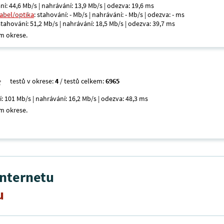
ní: 44,6 Mb/s | nahrávání: 13,9 Mb/s | odezva: 19,6 ms
kabel/optika
: stahování: - Mb/s | nahrávání: - Mb/s | odezva: - ms
 stahování: 51,2 Mb/s | nahrávání: 18,5 Mb/s | odezva: 39,7 ms
m okrese.
testů v okrese:
4
/ testů celkem:
6965
í: 101 Mb/s | nahrávání: 16,2 Mb/s | odezva: 48,3 ms
m okrese.
internetu
u