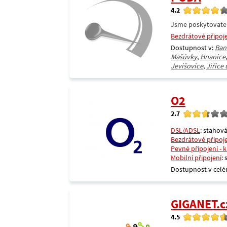
4.2
Jsme poskytovatel 
Bezdrátové připoj
Dostupnost v:
Ban
Mašůvky
,
Hnanice
Jevišovice
,
Jiřice 
O2
2.7
DSL/ADSL
: stahová
Bezdrátové připoj
Pevné připojení - 
Mobilní připojení
:
Dostupnost v celé
GIGANET.c
4.5