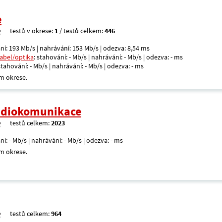
e
testů v okrese:
1
/ testů celkem:
446
ní: 193 Mb/s | nahrávání: 153 Mb/s | odezva: 8,54 ms
kabel/optika
: stahování: - Mb/s | nahrávání: - Mb/s | odezva: - ms
 stahování: - Mb/s | nahrávání: - Mb/s | odezva: - ms
m okrese.
radiokomunikace
testů celkem:
2023
ní: - Mb/s | nahrávání: - Mb/s | odezva: - ms
m okrese.
testů celkem:
964