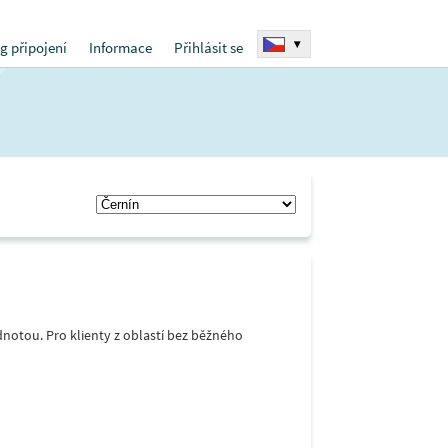
▾
g připojení
Informace
Přihlásit se
notou. Pro klienty z oblastí bez běžného