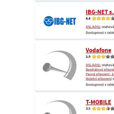
IBG-NET s.
4.4
DSL/ADSL
: stahová
Dostupnost v celé
Vodafone
2.9
DSL/ADSL
: stahová
Bezdrátové připoj
Pevné připojení - 
Mobilní připojení
:
Dostupnost v celé
T-MOBILE
3.5