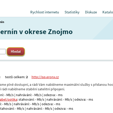
Rychlost internetu
Statistiky
Diskuze
Katalo
nín
 Černín v okrese Znojmo
testů celkem:
2
http://isp.eronx.cz
- jsme plně dostupní, a rádi Vám nabídneme maximální služby s přidanou hod
rádi nabídneme stabilní satelitní připojení.
ní: - Mb/s | nahrávání: - Mb/s | odezva: - ms
kabel/optika
: stahování: - Mb/s | nahrávání: - Mb/s | odezva: - ms
: - Mb/s | nahrávání: - Mb/s | odezva: - ms
 stahování: - Mb/s | nahrávání: - Mb/s | odezva: - ms