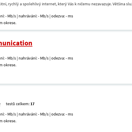
itní, rychlý a spolehlivý internet, který Vás k ničemu nezavazuje. Většina s
ní: - Mb/s | nahrávání: - Mb/s | odezva: - ms
m okrese.
unication
ní: - Mb/s | nahrávání: - Mb/s | odezva: - ms
m okrese.
testů celkem:
17
ní: - Mb/s | nahrávání: - Mb/s | odezva: - ms
m okrese.