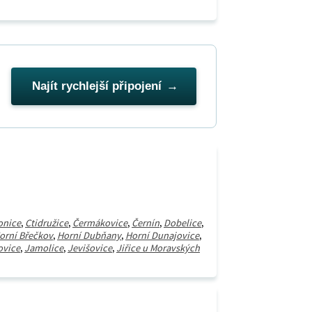
Najít rychlejší připojení
onice
,
Ctidružice
,
Čermákovice
,
Černín
,
Dobelice
,
orní Břečkov
,
Horní Dubňany
,
Horní Dunajovice
,
ovice
,
Jamolice
,
Jevišovice
,
Jiřice u Moravských