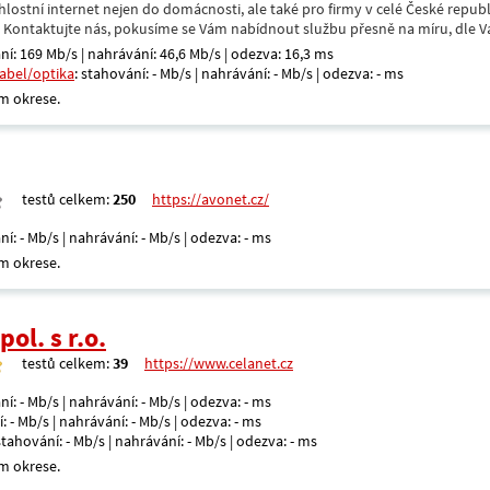
hlostní internet nejen do domácnosti, ale také pro firmy v celé České repub
. Kontaktujte nás, pokusíme se Vám nabídnout službu přesně na míru, dle V
ní: 169 Mb/s | nahrávání: 46,6 Mb/s | odezva: 16,3 ms
kabel/optika
: stahování: - Mb/s | nahrávání: - Mb/s | odezva: - ms
m okrese.
testů celkem:
250
https://avonet.cz/
ní: - Mb/s | nahrávání: - Mb/s | odezva: - ms
m okrese.
ol. s r.o.
testů celkem:
39
https://www.celanet.cz
ní: - Mb/s | nahrávání: - Mb/s | odezva: - ms
: - Mb/s | nahrávání: - Mb/s | odezva: - ms
 stahování: - Mb/s | nahrávání: - Mb/s | odezva: - ms
m okrese.