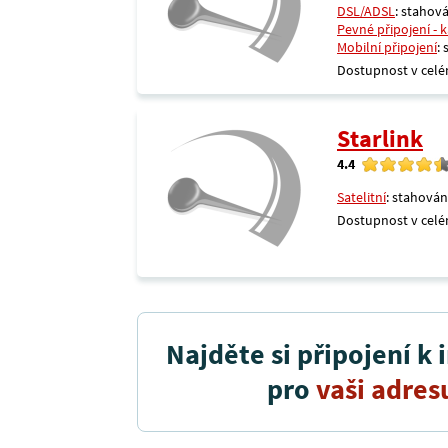
DSL/ADSL
: stahová
Pevné připojení - 
Mobilní připojení
:
Dostupnost v celé
Starlink
4.4
Satelitní
: stahován
Dostupnost v celé
Najděte si připojení k 
pro
vaši adres