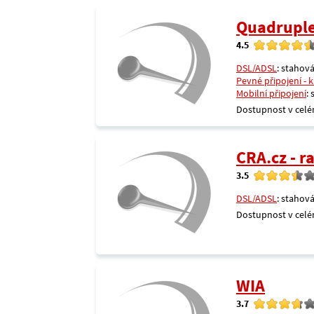
Quadrupl
4.5
DSL/ADSL
: stahová
Pevné připojení - 
Mobilní připojení
:
Dostupnost v celé
CRA.cz - 
3.5
DSL/ADSL
: stahová
Dostupnost v celé
WIA
3.7