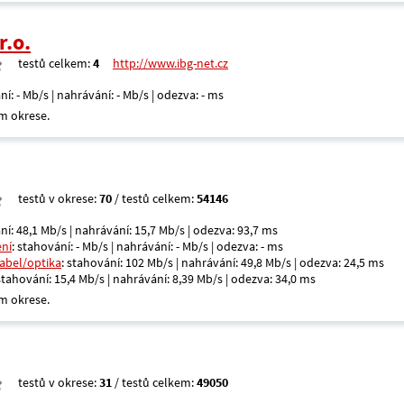
r.o.
testů celkem:
4
http://www.ibg-net.cz
ní: - Mb/s | nahrávání: - Mb/s | odezva: - ms
m okrese.
testů v okrese:
70
/ testů celkem:
54146
ní: 48,1 Mb/s | nahrávání: 15,7 Mb/s | odezva: 93,7 ms
ení
: stahování: - Mb/s | nahrávání: - Mb/s | odezva: - ms
kabel/optika
: stahování: 102 Mb/s | nahrávání: 49,8 Mb/s | odezva: 24,5 ms
 stahování: 15,4 Mb/s | nahrávání: 8,39 Mb/s | odezva: 34,0 ms
m okrese.
testů v okrese:
31
/ testů celkem:
49050