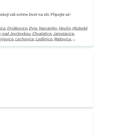
í váš online život na síti. Připojte se!
ice
,
Dyjákovice
,
Dyje
,
Havraníky
,
Hevlín
,
Hluboké
 nad Jevišovkou
,
Chvalatice
,
Jaroslavice
,
yjovice
,
Lechovice
,
Loděnice
,
Mašovice
, ...