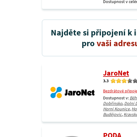
Dostupnost v celé
Najděte si připojení k 
pro
vaši adres
JaroNet
3.3
Bezdrátové připoj
Dostupnost v:
Běh
Dobřínsko
,
Dolní 
Horní Kounice
,
Ho
Budějovic
,
Kravsk
PODA