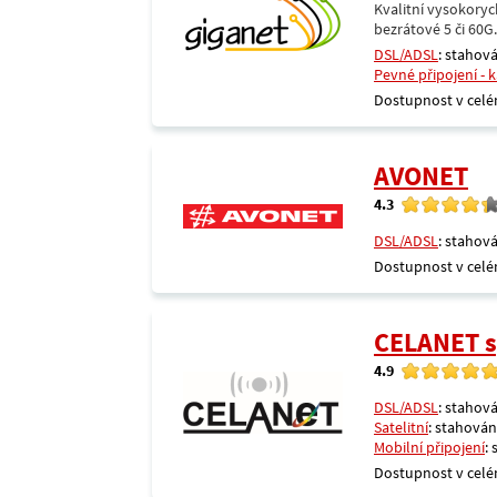
Kvalitní vysokoryc
bezrátové 5 či 60G
DSL/ADSL
: stahová
Pevné připojení - 
Dostupnost v celé
AVONET
4.3
DSL/ADSL
: stahová
Dostupnost v celé
CELANET sp
4.9
DSL/ADSL
: stahová
Satelitní
: stahování
Mobilní připojení
:
Dostupnost v celé