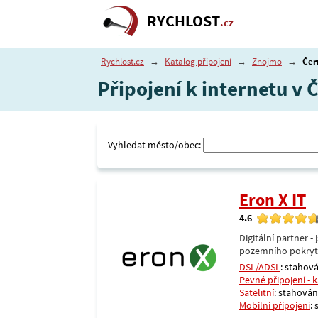
RYCHLOST
.cz
Rychlost.cz
→
Katalog připojení
→
Znojmo
→
Čer
Připojení k internetu v
Vyhledat město/obec:
Eron X IT
4.6
Digitální partner 
pozemního pokrytí 
DSL/ADSL
: stahová
Pevné připojení - 
Satelitní
: stahování
Mobilní připojení
: