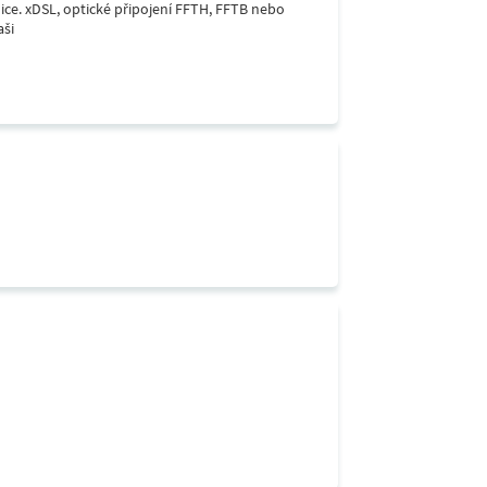
lice. xDSL, optické připojení FFTH, FFTB nebo
aši