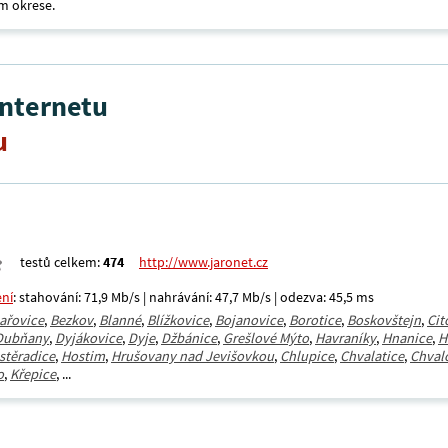
m okrese.
internetu
u
testů celkem:
474
http://www.jaronet.cz
ení
: stahování: 71,9 Mb/s | nahrávání: 47,7 Mb/s | odezva: 45,5 ms
ařovice
,
Bezkov
,
Blanné
,
Blížkovice
,
Bojanovice
,
Borotice
,
Boskovštejn
,
Cit
Dubňany
,
Dyjákovice
,
Dyje
,
Džbánice
,
Grešlové Mýto
,
Havraníky
,
Hnanice
,
H
stěradice
,
Hostim
,
Hrušovany nad Jevišovkou
,
Chlupice
,
Chvalatice
,
Chval
o
,
Křepice
, ...