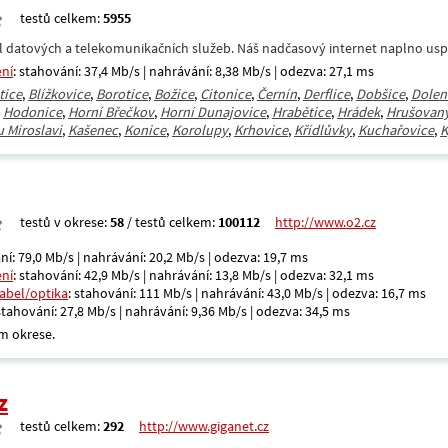
testů celkem:
5955
datových a telekomunikačních služeb. Náš nadčasový internet naplno uspokoj
ení
: stahování: 37,4 Mb/s | nahrávání: 8,38 Mb/s | odezva: 27,1 ms
tice
,
Blížkovice
,
Borotice
,
Božice
,
Citonice
,
Černín
,
Derflice
,
Dobšice
,
Dolen
,
Hodonice
,
Horní Břečkov
,
Horní Dunajovice
,
Hrabětice
,
Hrádek
,
Hrušovany
u Miroslavi
,
Kašenec
,
Konice
,
Korolupy
,
Krhovice
,
Křídlůvky
,
Kuchařovice
,
K
testů v okrese:
58
/ testů celkem:
100112
http://www.o2.cz
ní: 79,0 Mb/s | nahrávání: 20,2 Mb/s | odezva: 19,7 ms
ení
: stahování: 42,9 Mb/s | nahrávání: 13,8 Mb/s | odezva: 32,1 ms
kabel/optika
: stahování: 111 Mb/s | nahrávání: 43,0 Mb/s | odezva: 16,7 ms
 stahování: 27,8 Mb/s | nahrávání: 9,36 Mb/s | odezva: 34,5 ms
m okrese.
z
testů celkem:
292
http://www.giganet.cz