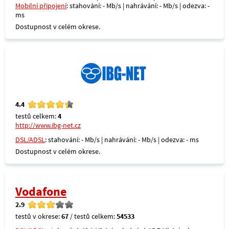
Mobilní připojení
: stahování: - Mb/s | nahrávání: - Mb/s | odezva: -
ms
Dostupnost v celém okrese.
4.4
testů celkem:
4
http://www.ibg-net.cz
DSL/ADSL
: stahování: - Mb/s | nahrávání: - Mb/s | odezva: - ms
Dostupnost v celém okrese.
Vodafone
2.9
testů v okrese:
67
/ testů celkem:
54533