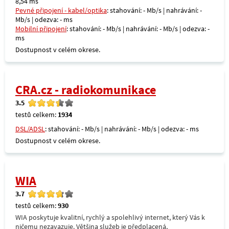
8,54 ms
Pevné připojení - kabel/optika
: stahování: - Mb/s | nahrávání: -
Mb/s | odezva: - ms
Mobilní připojení
: stahování: - Mb/s | nahrávání: - Mb/s | odezva: -
ms
Dostupnost v celém okrese.
CRA.cz - radiokomunikace
3.5
testů celkem:
1934
DSL/ADSL
: stahování: - Mb/s | nahrávání: - Mb/s | odezva: - ms
Dostupnost v celém okrese.
WIA
3.7
testů celkem:
930
WIA poskytuje kvalitní, rychlý a spolehlivý internet, který Vás k
ničemu nezavazuje. Většina služeb je předplacená,