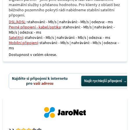
maximální služby s přidanou hodnotou. Pro klienty z oblastí bez
běžného pozemního pokrytí rádi nabídneme stabilní satelitní
připojení.
DSL/ADSL
: stahování: - Mb/s | nahrávání: - Mb/s | odezva: - ms
Pevné připojení - kabel/optika
: stahování: - Mb/s | nahrávání: -
Mb/s | odezva: - ms
Satelitní
: stahování: - Mb/s | nahrávání: - Mb/s | odezva: - ms
Mobilní připojení
: stahování: - Mb/s | nahrávání: - Mb/s | odezva: -
ms
Dostupnost v celém okrese.
Najděte si připojení k internetu
Najít rychlejší připojení
pro
vaši adresu
3.3