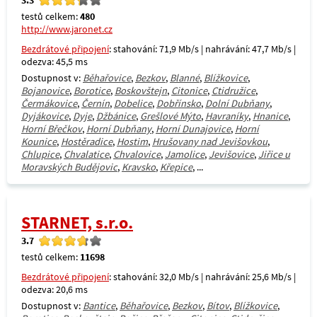
testů celkem:
480
http://www.jaronet.cz
Bezdrátové připojení
: stahování: 71,9 Mb/s | nahrávání: 47,7 Mb/s |
odezva: 45,5 ms
Dostupnost v:
Běhařovice
,
Bezkov
,
Blanné
,
Blížkovice
,
Bojanovice
,
Borotice
,
Boskovštejn
,
Citonice
,
Ctidružice
,
Čermákovice
,
Černín
,
Dobelice
,
Dobřínsko
,
Dolní Dubňany
,
Dyjákovice
,
Dyje
,
Džbánice
,
Grešlové Mýto
,
Havraníky
,
Hnanice
,
Horní Břečkov
,
Horní Dubňany
,
Horní Dunajovice
,
Horní
Kounice
,
Hostěradice
,
Hostim
,
Hrušovany nad Jevišovkou
,
Chlupice
,
Chvalatice
,
Chvalovice
,
Jamolice
,
Jevišovice
,
Jiřice u
Moravských Budějovic
,
Kravsko
,
Křepice
, ...
STARNET, s.r.o.
3.7
testů celkem:
11698
Bezdrátové připojení
: stahování: 32,0 Mb/s | nahrávání: 25,6 Mb/s |
odezva: 20,6 ms
Dostupnost v:
Bantice
,
Běhařovice
,
Bezkov
,
Bítov
,
Blížkovice
,