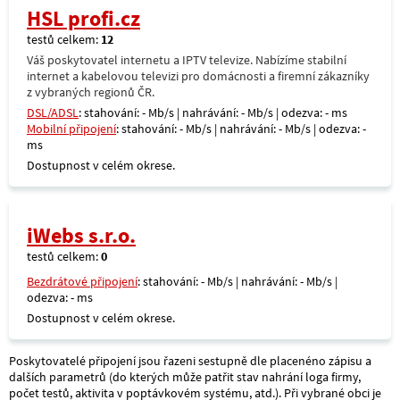
HSL profi.cz
testů celkem:
12
Váš poskytovatel internetu a IPTV televize. Nabízíme stabilní
internet a kabelovou televizi pro domácnosti a firemní zákazníky
z vybraných regionů ČR.
DSL/ADSL
: stahování: - Mb/s | nahrávání: - Mb/s | odezva: - ms
Mobilní připojení
: stahování: - Mb/s | nahrávání: - Mb/s | odezva: -
ms
Dostupnost v celém okrese.
iWebs s.r.o.
testů celkem:
0
Bezdrátové připojení
: stahování: - Mb/s | nahrávání: - Mb/s |
odezva: - ms
Dostupnost v celém okrese.
Poskytovatelé připojení jsou řazeni sestupně dle placenéno zápisu a
dalších parametrů (do kterých může patřit stav nahrání loga firmy,
počet testů, aktivita v poptávkovém systému, atd.). Při vybrané obci je