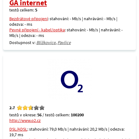
GA internet
testů celkem:
5
Bezdrátové připojení
: stahování: - Mb/s | nahrávání: - Mb/s |
odezva: - ms
Pevné připojení - kabel/optika
: stahování: - Mb/s | nahrávání: -
Mb/s | odezva: - ms
Dostupnost v:
Blížkovice
,
Pavlice
2.7
testů v okrese:
56
/ testů celkem:
100200
http://www.o2.cz
DSL/ADSL
: stahování: 79,0 Mb/s | nahrávání: 20,2 Mb/s | odezva:
19,7 ms