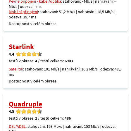
Pevné připojení - kabel/optika
: stahování: - Mb/s | nahrávání: -
Mb/s | odezva: - ms
Mobilní připojení
: stahování: 51,2 Mb/s | nahrávání: 18,5 Mb/s |
odezva: 39,7 ms
Dostupnost v celém okrese.
Starlink
4.4
testů v okrese:
4
/ testů celkem:
6903
Satelitní
: stahování: 101 Mb/s | nahrávání: 16,2 Mb/s | odezva: 48,3
ms
Dostupnost v celém okrese.
Quadruple
4.5
testů v okrese:
1
/ testů celkem:
486
DSL/ADSL
: stahování: 193 Mb/s | nahrávání: 153 Mb/s | odezva: