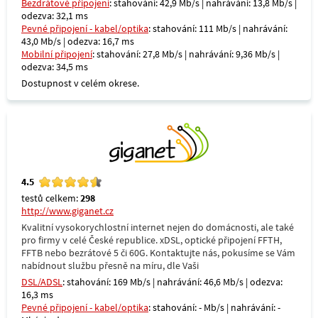
Bezdrátové připojení
: stahování: 42,9 Mb/s | nahrávání: 13,8 Mb/s |
odezva: 32,1 ms
Pevné připojení - kabel/optika
: stahování: 111 Mb/s | nahrávání:
43,0 Mb/s | odezva: 16,7 ms
Mobilní připojení
: stahování: 27,8 Mb/s | nahrávání: 9,36 Mb/s |
odezva: 34,5 ms
Dostupnost v celém okrese.
4.5
testů celkem:
298
http://www.giganet.cz
Kvalitní vysokorychlostní internet nejen do domácnosti, ale také
pro firmy v celé České republice. xDSL, optické připojení FFTH,
FFTB nebo bezrátové 5 či 60G. Kontaktujte nás, pokusíme se Vám
nabídnout službu přesně na míru, dle Vaši
DSL/ADSL
: stahování: 169 Mb/s | nahrávání: 46,6 Mb/s | odezva:
16,3 ms
Pevné připojení - kabel/optika
: stahování: - Mb/s | nahrávání: -