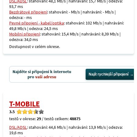
DSL/ADSL
: stahování: 48,1 Mb/s | nahrávání: 15,7 Mb/s | odezva:
93,7 ms
Bezdrátové připojení
: stahování: - Mb/s | nahrávání: - Mb/s |
odezva: - ms
Pevné připojení - kabel/optika
: stahování: 102 Mb/s | nahrávání:
49,8 Mb/s | odezva: 24,5 ms
Mobilní připojení
: stahování: 15,4 Mb/s | nahrávání: 8,39 Mb/s |
odezva: 34,0 ms
Dostupnost v celém okrese.
Najděte si připojení k internetu
Najít rychlejší připojení
pro
vaši adresu
T-MOBILE
3.5
testů v okrese:
29
/ testů celkem:
48875
DSL/ADSL
: stahování: 44,6 Mb/s | nahrávání: 13,9 Mb/s | odezva:
19,6 ms