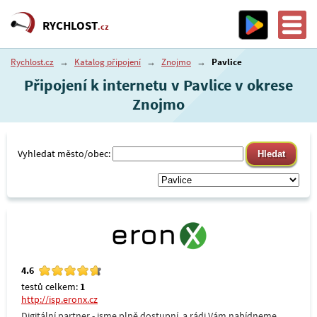
RYCHLOST
.cz
Rychlost.cz
→
Katalog připojení
→
Znojmo
→
Pavlice
Připojení k internetu v Pavlice v okrese
Znojmo
Vyhledat město/obec:
4.6
testů celkem:
1
http://isp.eronx.cz
Digitální partner - jsme plně dostupní, a rádi Vám nabídneme