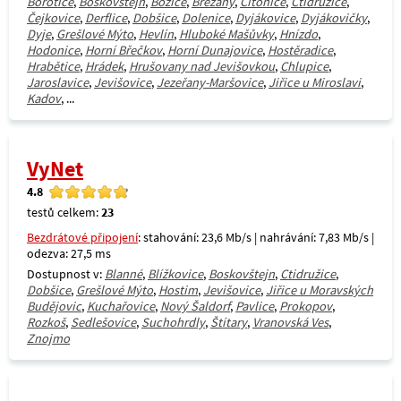
Borotice
,
Boskovštejn
,
Božice
,
Břežany
,
Citonice
,
Ctidružice
,
Čejkovice
,
Derflice
,
Dobšice
,
Dolenice
,
Dyjákovice
,
Dyjákovičky
,
Dyje
,
Grešlové Mýto
,
Hevlín
,
Hluboké Mašůvky
,
Hnízdo
,
Hodonice
,
Horní Břečkov
,
Horní Dunajovice
,
Hostěradice
,
Hrabětice
,
Hrádek
,
Hrušovany nad Jevišovkou
,
Chlupice
,
Jaroslavice
,
Jevišovice
,
Jezeřany-Maršovice
,
Jiřice u Miroslavi
,
Kadov
, ...
VyNet
4.8
testů celkem:
23
Bezdrátové připojení
: stahování: 23,6 Mb/s | nahrávání: 7,83 Mb/s |
odezva: 27,5 ms
Dostupnost v:
Blanné
,
Blížkovice
,
Boskovštejn
,
Ctidružice
,
Dobšice
,
Grešlové Mýto
,
Hostim
,
Jevišovice
,
Jiřice u Moravských
Budějovic
,
Kuchařovice
,
Nový Šaldorf
,
Pavlice
,
Prokopov
,
Rozkoš
,
Sedlešovice
,
Suchohrdly
,
Štítary
,
Vranovská Ves
,
Znojmo