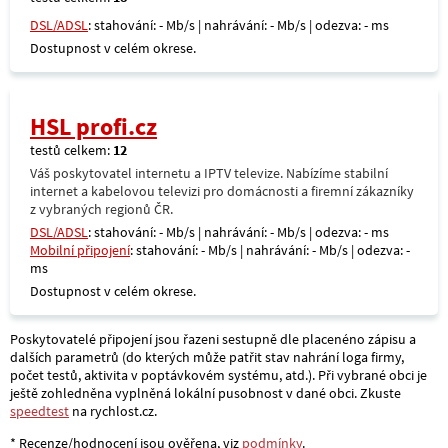
DSL/ADSL
: stahování: - Mb/s | nahrávání: - Mb/s | odezva: - ms
Dostupnost v celém okrese.
HSL profi.cz
testů celkem:
12
Váš poskytovatel internetu a IPTV televize. Nabízíme stabilní
internet a kabelovou televizi pro domácnosti a firemní zákazníky
z vybraných regionů ČR.
DSL/ADSL
: stahování: - Mb/s | nahrávání: - Mb/s | odezva: - ms
Mobilní připojení
: stahování: - Mb/s | nahrávání: - Mb/s | odezva: -
ms
Dostupnost v celém okrese.
Poskytovatelé připojení jsou řazeni sestupně dle placenéno zápisu a
dalších parametrů (do kterých může patřit stav nahrání loga firmy,
počet testů, aktivita v poptávkovém systému, atd.). Při vybrané obci je
ještě zohledněna vyplněná lokální pusobnost v dané obci. Zkuste
speedtest
na rychlost.cz.
* Recenze/hodnocení jsou ověřena, viz
podmínky
.