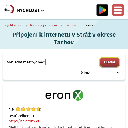
RYCHLOST
.cz
Rychlost.cz
→
Katalog připojení
→
Tachov
→
Stráž
Připojení k internetu v Stráž v okrese
Tachov
Vyhledat město/obec:
4.6
testů celkem:
1
http://isp.eronx.cz
Digitální partner - jsme plně dostupní, a rádi Vám nabídneme