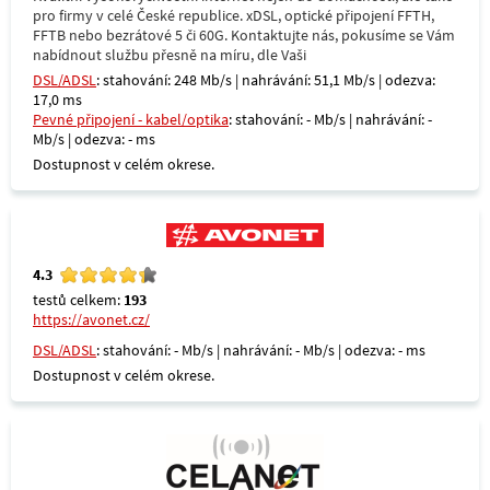
pro firmy v celé České republice. xDSL, optické připojení FFTH,
FFTB nebo bezrátové 5 či 60G. Kontaktujte nás, pokusíme se Vám
nabídnout službu přesně na míru, dle Vaši
DSL/ADSL
: stahování: 248 Mb/s | nahrávání: 51,1 Mb/s | odezva:
17,0 ms
Pevné připojení - kabel/optika
: stahování: - Mb/s | nahrávání: -
Mb/s | odezva: - ms
Dostupnost v celém okrese.
4.3
testů celkem:
193
https://avonet.cz/
DSL/ADSL
: stahování: - Mb/s | nahrávání: - Mb/s | odezva: - ms
Dostupnost v celém okrese.