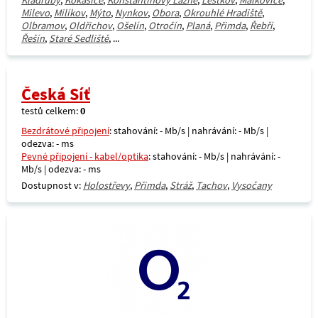
Kladruby
,
Kokašice
,
Konstantinovy Lázně
,
Lestkov
,
Málkovice
,
Milevo
,
Milíkov
,
Mýto
,
Nynkov
,
Obora
,
Okrouhlé Hradiště
,
Olbramov
,
Oldřichov
,
Ošelín
,
Otročín
,
Planá
,
Přimda
,
Řebří
,
Řešín
,
Staré Sedliště
, ...
Česká Síť
testů celkem:
0
Bezdrátové připojení
: stahování: - Mb/s | nahrávání: - Mb/s |
odezva: - ms
Pevné připojení - kabel/optika
: stahování: - Mb/s | nahrávání: -
Mb/s | odezva: - ms
Dostupnost v:
Holostřevy
,
Přimda
,
Stráž
,
Tachov
,
Vysočany