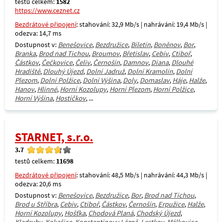
testů celkem:
1582
https://www.ceznet.cz
Bezdrátové připojení
: stahování: 32,9 Mb/s | nahrávání: 19,4 Mb/s |
odezva: 14,7 ms
Dostupnost v:
Benešovice
,
Bezdružice
,
Bíletín
,
Boněnov
,
Bor
,
Branka
,
Brod nad Tichou
,
Broumov
,
Břetislav
,
Cebiv
,
Ctiboř
,
Částkov
,
Čečkovice
,
Čeliv
,
Černošín
,
Damnov
,
Diana
,
Dlouhé
Hradiště
,
Dlouhý Újezd
,
Dolní Jadruž
,
Dolní Kramolín
,
Dolní
Plezom
,
Dolní Polžice
,
Dolní Výšina
,
Doly
,
Domaslav
,
Háje
,
Halže
,
Hanov
,
Hlinné
,
Horní Kozolupy
,
Horní Plezom
,
Horní Polžice
,
Horní Výšina
,
Hostíčkov
, ...
STARNET, s.r.o.
3.7
testů celkem:
11698
Bezdrátové připojení
: stahování: 48,5 Mb/s | nahrávání: 44,3 Mb/s |
odezva: 20,6 ms
Dostupnost v:
Benešovice
,
Bezdružice
,
Bor
,
Brod nad Tichou
,
Brod u Stříbra
,
Cebiv
,
Ctiboř
,
Částkov
,
Černošín
,
Erpužice
,
Halže
,
Horní Kozolupy
,
Hošťka
,
Chodová Planá
,
Chodský Újezd
,