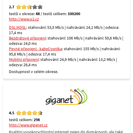
2.7
testů v okrese:
48
/ testů celkem:
100200
http://www.o2.cz
DSL/ADSL
: stahování: 53,5 Mb/s | nahrávání: 24,1 Mb/s | odezva:
17,4 ms
Bezdrátové připojení
: stahování: 106 Mb/s | nahrávání: 50,6 Mb/s |
odezva: 24,0 ms
Pevné připojení - kabel/optika
: stahování: 155 Mb/s | nahrávání:
95,6 Mb/s | odezva: 17,4 ms
Mobilní připojení
: stahování: 24,9 Mb/s | nahrávání: 13,2 Mb/s |
odezva: 26,4 ms
Dostupnost v celém okrese.
4.5
testů celkem:
298
http://www.giganet.cz
Kvalitní vysokorychlostní internet nejen do domácnosti, ale také