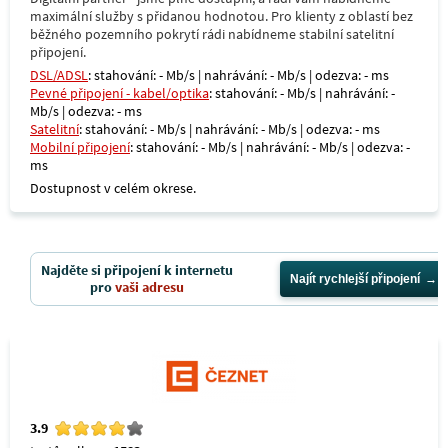
maximální služby s přidanou hodnotou. Pro klienty z oblastí bez
běžného pozemního pokrytí rádi nabídneme stabilní satelitní
připojení.
DSL/ADSL
: stahování: - Mb/s | nahrávání: - Mb/s | odezva: - ms
Pevné připojení - kabel/optika
: stahování: - Mb/s | nahrávání: -
Mb/s | odezva: - ms
Satelitní
: stahování: - Mb/s | nahrávání: - Mb/s | odezva: - ms
Mobilní připojení
: stahování: - Mb/s | nahrávání: - Mb/s | odezva: -
ms
Dostupnost v celém okrese.
Najděte si připojení k internetu
Najít rychlejší připojení
pro
vaši adresu
3.9