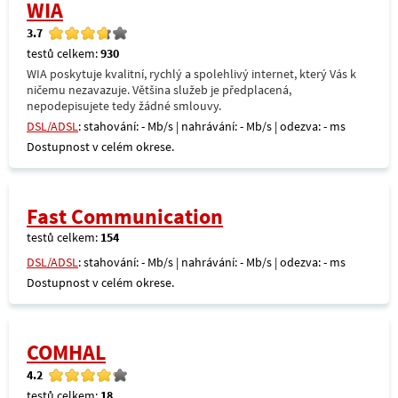
WIA
3.7
testů celkem:
930
WIA poskytuje kvalitní, rychlý a spolehlivý internet, který Vás k
ničemu nezavazuje. Většina služeb je předplacená,
nepodepisujete tedy žádné smlouvy.
DSL/ADSL
: stahování: - Mb/s | nahrávání: - Mb/s | odezva: - ms
Dostupnost v celém okrese.
Fast Communication
testů celkem:
154
DSL/ADSL
: stahování: - Mb/s | nahrávání: - Mb/s | odezva: - ms
Dostupnost v celém okrese.
COMHAL
4.2
testů celkem:
18