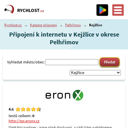
RYCHLOST
.cz
Rychlost.cz
→
Katalog připojení
→
Pelhřimov
→
Kejžlice
Připojení k internetu v Kejžlice v okrese
Pelhřimov
Vyhledat město/obec:
4.6
testů celkem:
0
http://isp.eronx.cz
Digitální partner - jsme plně dostupní, a rádi Vám nabídneme