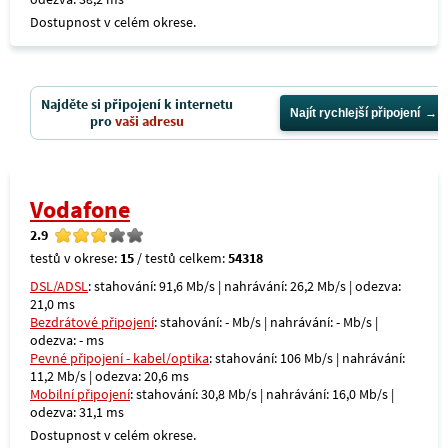
Dostupnost v celém okrese.
Najděte si připojení k internetu
Najít rychlejší připojení
pro
vaši adresu
Vodafone
2.9
testů v okrese:
15
/ testů celkem:
54318
DSL/ADSL
: stahování: 91,6 Mb/s | nahrávání: 26,2 Mb/s | odezva:
21,0 ms
Bezdrátové připojení
: stahování: - Mb/s | nahrávání: - Mb/s |
odezva: - ms
Pevné připojení - kabel/optika
: stahování: 106 Mb/s | nahrávání:
11,2 Mb/s | odezva: 20,6 ms
Mobilní připojení
: stahování: 30,8 Mb/s | nahrávání: 16,0 Mb/s |
odezva: 31,1 ms
Dostupnost v celém okrese.