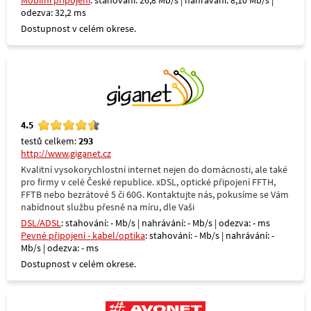
Mobilní připojení
: stahování: 26,8 Mb/s | nahrávání: 8,10 Mb/s |
odezva: 32,2 ms
Dostupnost v celém okrese.
4.5
testů celkem:
293
http://www.giganet.cz
Kvalitní vysokorychlostní internet nejen do domácnosti, ale také
pro firmy v celé České republice. xDSL, optické připojení FFTH,
FFTB nebo bezrátové 5 či 60G. Kontaktujte nás, pokusíme se Vám
nabídnout službu přesně na míru, dle Vaši
DSL/ADSL
: stahování: - Mb/s | nahrávání: - Mb/s | odezva: - ms
Pevné připojení - kabel/optika
: stahování: - Mb/s | nahrávání: -
Mb/s | odezva: - ms
Dostupnost v celém okrese.