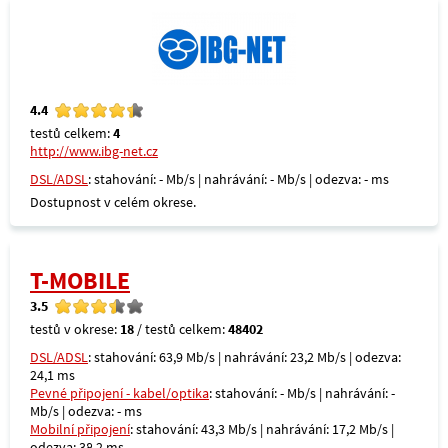
4.4
testů celkem:
4
http://www.ibg-net.cz
DSL/ADSL
: stahování: - Mb/s | nahrávání: - Mb/s | odezva: - ms
Dostupnost v celém okrese.
T-MOBILE
3.5
testů v okrese:
18
/ testů celkem:
48402
DSL/ADSL
: stahování: 63,9 Mb/s | nahrávání: 23,2 Mb/s | odezva:
24,1 ms
Pevné připojení - kabel/optika
: stahování: - Mb/s | nahrávání: -
Mb/s | odezva: - ms
Mobilní připojení
: stahování: 43,3 Mb/s | nahrávání: 17,2 Mb/s |
odezva: 38,2 ms