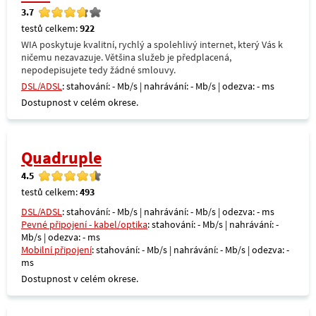
3.7
testů celkem:
922
WIA poskytuje kvalitní, rychlý a spolehlivý internet, který Vás k
ničemu nezavazuje. Většina služeb je předplacená,
nepodepisujete tedy žádné smlouvy.
DSL/ADSL
: stahování: - Mb/s | nahrávání: - Mb/s | odezva: - ms
Dostupnost v celém okrese.
Quadruple
4.5
testů celkem:
493
DSL/ADSL
: stahování: - Mb/s | nahrávání: - Mb/s | odezva: - ms
Pevné připojení - kabel/optika
: stahování: - Mb/s | nahrávání: -
Mb/s | odezva: - ms
Mobilní připojení
: stahování: - Mb/s | nahrávání: - Mb/s | odezva: -
ms
Dostupnost v celém okrese.