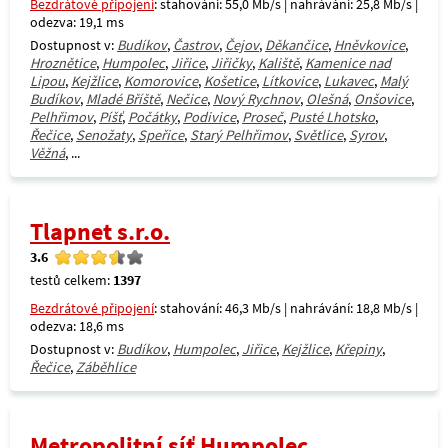
Bezdrátové připojení
: stahování: 55,0 Mb/s | nahrávání: 25,8 Mb/s |
odezva: 19,1 ms
Dostupnost v:
Budíkov
,
Častrov
,
Čejov
,
Děkančice
,
Hněvkovice
,
Hroznětice
,
Humpolec
,
Jiřice
,
Jiřičky
,
Kaliště
,
Kamenice nad
Lipou
,
Kejžlice
,
Komorovice
,
Košetice
,
Lítkovice
,
Lukavec
,
Malý
Budíkov
,
Mladé Bříště
,
Nečice
,
Nový Rychnov
,
Olešná
,
Onšovice
,
Pelhřimov
,
Píšť
,
Počátky
,
Podivice
,
Proseč
,
Pusté Lhotsko
,
Řečice
,
Senožaty
,
Speřice
,
Starý Pelhřimov
,
Světlice
,
Syrov
,
Věžná
, ...
Tlapnet s.r.o.
3.6
testů celkem:
1397
Bezdrátové připojení
: stahování: 46,3 Mb/s | nahrávání: 18,8 Mb/s |
odezva: 18,6 ms
Dostupnost v:
Budíkov
,
Humpolec
,
Jiřice
,
Kejžlice
,
Křepiny
,
Řečice
,
Záběhlice
Metropolitní síť Humpolec