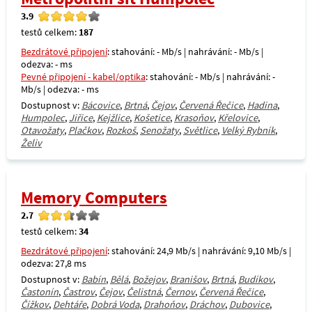
3.9
testů celkem:
187
Bezdrátové připojení
: stahování: - Mb/s | nahrávání: - Mb/s |
odezva: - ms
Pevné připojení - kabel/optika
: stahování: - Mb/s | nahrávání: -
Mb/s | odezva: - ms
Dostupnost v:
Bácovice
,
Brtná
,
Čejov
,
Červená Řečice
,
Hadina
,
Humpolec
,
Jiřice
,
Kejžlice
,
Košetice
,
Krasoňov
,
Křelovice
,
Otavožaty
,
Plačkov
,
Rozkoš
,
Senožaty
,
Světlice
,
Velký Rybník
,
Želiv
Memory Computers
2.7
testů celkem:
34
Bezdrátové připojení
: stahování: 24,9 Mb/s | nahrávání: 9,10 Mb/s |
odezva: 27,8 ms
Dostupnost v:
Babín
,
Bělá
,
Božejov
,
Branišov
,
Brtná
,
Budíkov
,
Častonín
,
Častrov
,
Čejov
,
Čelistná
,
Černov
,
Červená Řečice
,
Čížkov
,
Dehtáře
,
Dobrá Voda
,
Drahoňov
,
Dráchov
,
Dubovice
,