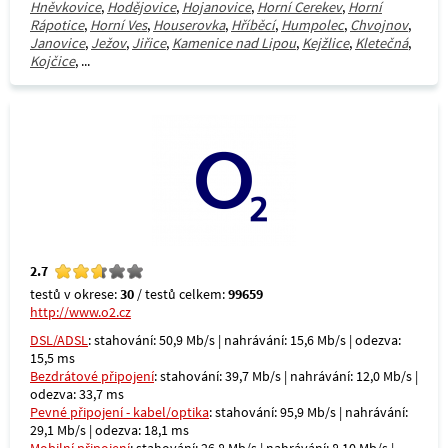
Hněvkovice
,
Hodějovice
,
Hojanovice
,
Horní Cerekev
,
Horní
Rápotice
,
Horní Ves
,
Houserovka
,
Hříběcí
,
Humpolec
,
Chvojnov
,
Janovice
,
Ježov
,
Jiřice
,
Kamenice nad Lipou
,
Kejžlice
,
Kletečná
,
Kojčice
, ...
2.7
testů v okrese:
30
/ testů celkem:
99659
http://www.o2.cz
DSL/ADSL
: stahování: 50,9 Mb/s | nahrávání: 15,6 Mb/s | odezva:
15,5 ms
Bezdrátové připojení
: stahování: 39,7 Mb/s | nahrávání: 12,0 Mb/s |
odezva: 33,7 ms
Pevné připojení - kabel/optika
: stahování: 95,9 Mb/s | nahrávání:
29,1 Mb/s | odezva: 18,1 ms