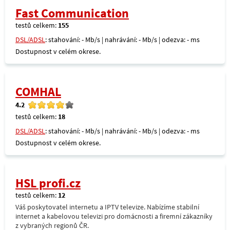
Fast Communication
testů celkem:
155
DSL/ADSL
: stahování: - Mb/s | nahrávání: - Mb/s | odezva: - ms
Dostupnost v celém okrese.
COMHAL
4.2
testů celkem:
18
DSL/ADSL
: stahování: - Mb/s | nahrávání: - Mb/s | odezva: - ms
Dostupnost v celém okrese.
HSL profi.cz
testů celkem:
12
Váš poskytovatel internetu a IPTV televize. Nabízíme stabilní
internet a kabelovou televizi pro domácnosti a firemní zákazníky
z vybraných regionů ČR.