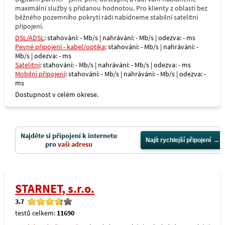
maximální služby s přidanou hodnotou. Pro klienty z oblastí bez
běžného pozemního pokrytí rádi nabídneme stabilní satelitní
připojení.
DSL/ADSL
: stahování: - Mb/s | nahrávání: - Mb/s | odezva: - ms
Pevné připojení - kabel/optika
: stahování: - Mb/s | nahrávání: -
Mb/s | odezva: - ms
Satelitní
: stahování: - Mb/s | nahrávání: - Mb/s | odezva: - ms
Mobilní připojení
: stahování: - Mb/s | nahrávání: - Mb/s | odezva: -
ms
Dostupnost v celém okrese.
Najděte si připojení k internetu
Najít rychlejší připojení
pro
vaši adresu
STARNET, s.r.o.
3.7
testů celkem:
11690