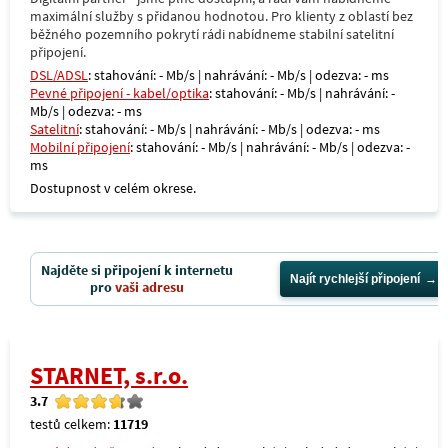
maximální služby s přidanou hodnotou. Pro klienty z oblastí bez
běžného pozemního pokrytí rádi nabídneme stabilní satelitní
připojení.
DSL/ADSL
: stahování: - Mb/s | nahrávání: - Mb/s | odezva: - ms
Pevné připojení - kabel/optika
: stahování: - Mb/s | nahrávání: -
Mb/s | odezva: - ms
Satelitní
: stahování: - Mb/s | nahrávání: - Mb/s | odezva: - ms
Mobilní připojení
: stahování: - Mb/s | nahrávání: - Mb/s | odezva: -
ms
Dostupnost v celém okrese.
Najděte si připojení k internetu
Najít rychlejší připojení
pro
vaši adresu
STARNET, s.r.o.
3.7
testů celkem:
11719