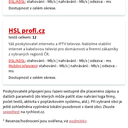
DSL/ADSL
: stahování: - Mb/s | nahrávání: - Mb/s | odezva: - ms
Dostupnost v celém okrese.
HSL profi.cz
testů celkem:
12
Váš poskytovatel internetu a IPTV televize. Nabízíme stabilní
internet a kabelovou televizi pro domácnosti a firemní zákazníky
z vybraných regionů ČR.
DSL/ADSL
: stahování: - Mb/s | nahrávání: - Mb/s | odezva: - ms
Mobilní připojení
: stahování: - Mb/s | nahrávání: - Mb/s | odezva: -
ms
Dostupnost v celém okrese.
Poskytovatelé připojení jsou řazeni sestupně dle placenéno zápisu a
dalších parametrů (do kterých může patřit stav nahrání loga firmy,
počet testů, aktivita v poptávkovém systému, atd.). Při vybrané obci je
ještě zohledněna vyplněná lokální pusobnost v dané obci. Zkuste
speedtest
na rychlost.cz.
* Recenze/hodnocení jsou ověřena, viz
podmínky
.