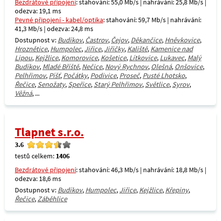
Bezdrátové připojení
: stahování: 55,0 Mb/s | nahrávání: 25,8 Mb/s |
odezva: 19,1 ms
Pevné připojení - kabel/optika
: stahování: 59,7 Mb/s | nahrávání:
41,3 Mb/s | odezva: 24,8 ms
Dostupnost v:
Budíkov
,
Častrov
,
Čejov
,
Děkančice
,
Hněvkovice
,
Hroznětice
,
Humpolec
,
Jiřice
,
Jiřičky
,
Kaliště
,
Kamenice nad
Lipou
,
Kejžlice
,
Komorovice
,
Košetice
,
Lítkovice
,
Lukavec
,
Malý
Budíkov
,
Mladé Bříště
,
Nečice
,
Nový Rychnov
,
Olešná
,
Onšovice
,
Pelhřimov
,
Píšť
,
Počátky
,
Podivice
,
Proseč
,
Pusté Lhotsko
,
Řečice
,
Senožaty
,
Speřice
,
Starý Pelhřimov
,
Světlice
,
Syrov
,
Věžná
, ...
Tlapnet s.r.o.
3.6
testů celkem:
1406
Bezdrátové připojení
: stahování: 46,3 Mb/s | nahrávání: 18,8 Mb/s |
odezva: 18,6 ms
Dostupnost v:
Budíkov
,
Humpolec
,
Jiřice
,
Kejžlice
,
Křepiny
,
Řečice
,
Záběhlice