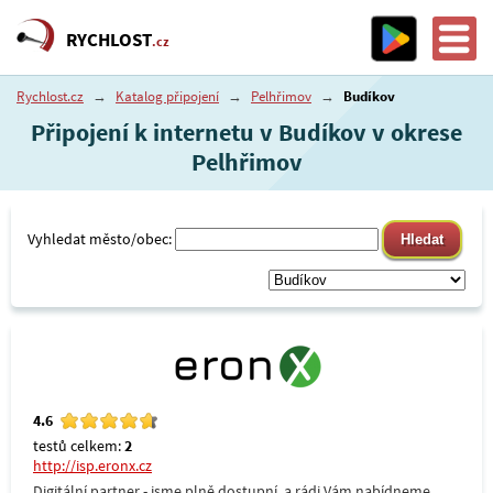
RYCHLOST
.cz
Rychlost.cz
→
Katalog připojení
→
Pelhřimov
→
Budíkov
Připojení k internetu v Budíkov v okrese
Pelhřimov
Vyhledat město/obec:
4.6
testů celkem:
2
http://isp.eronx.cz
Digitální partner - jsme plně dostupní, a rádi Vám nabídneme