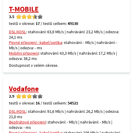
T-MOBILE
3.5
testů v okrese:
17
/ testů celkem:
49130
DSL/ADSL
: stahování: 63,9 Mb/s | nahrávání: 23,2 Mb/s | odezva:
24,1 ms
Pevné připojení - kabel/optika
: stahování: - Mb/s | nahrávání: -
Mb/s | odezva: - ms
Mobilní připojení
: stahování: 43,3 Mb/s | nahrávání: 17,2 Mb/s |
odezva: 38,2 ms
Dostupnost v celém okrese.
Vodafone
2.9
testů v okrese:
16
/ testů celkem:
54521
DSL/ADSL
: stahování: 91,6 Mb/s | nahrávání: 26,2 Mb/s | odezva:
21,0 ms
Bezdrátové připojení
: stahování: - Mb/s | nahrávání: - Mb/s |
odezva: - ms
Pevné připojení - kabel/optika
: stahování: 106 Mb/s | nahrávání: