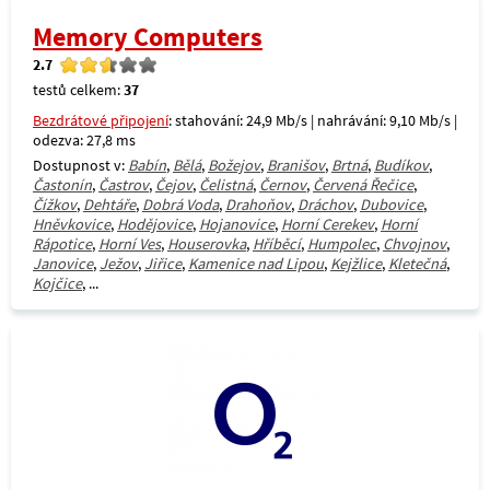
Memory Computers
2.7
testů celkem:
37
Bezdrátové připojení
: stahování: 24,9 Mb/s | nahrávání: 9,10 Mb/s |
odezva: 27,8 ms
Dostupnost v:
Babín
,
Bělá
,
Božejov
,
Branišov
,
Brtná
,
Budíkov
,
Častonín
,
Častrov
,
Čejov
,
Čelistná
,
Černov
,
Červená Řečice
,
Čížkov
,
Dehtáře
,
Dobrá Voda
,
Drahoňov
,
Dráchov
,
Dubovice
,
Hněvkovice
,
Hodějovice
,
Hojanovice
,
Horní Cerekev
,
Horní
Rápotice
,
Horní Ves
,
Houserovka
,
Hříběcí
,
Humpolec
,
Chvojnov
,
Janovice
,
Ježov
,
Jiřice
,
Kamenice nad Lipou
,
Kejžlice
,
Kletečná
,
Kojčice
, ...