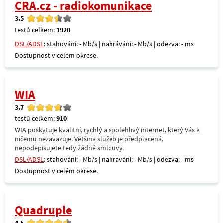
CRA.cz - radiokomunikace
3.5
testů celkem:
1920
DSL/ADSL
: stahování: - Mb/s | nahrávání: - Mb/s | odezva: - ms
Dostupnost v celém okrese.
WIA
3.7
testů celkem:
910
WIA poskytuje kvalitní, rychlý a spolehlivý internet, který Vás k
ničemu nezavazuje. Většina služeb je předplacená,
nepodepisujete tedy žádné smlouvy.
DSL/ADSL
: stahování: - Mb/s | nahrávání: - Mb/s | odezva: - ms
Dostupnost v celém okrese.
Quadruple
4.5