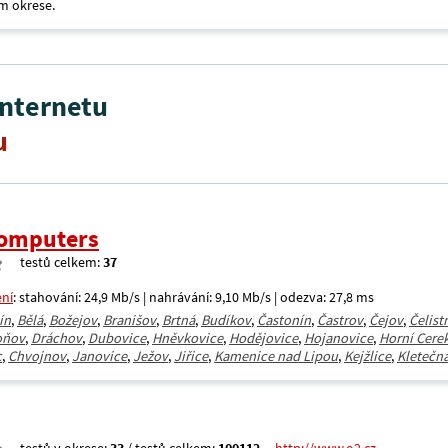
m okrese.
internetu
u
omputers
testů celkem:
37
ení
: stahování: 24,9 Mb/s | nahrávání: 9,10 Mb/s | odezva: 27,8 ms
ín
,
Bělá
,
Božejov
,
Branišov
,
Brtná
,
Budíkov
,
Častonín
,
Častrov
,
Čejov
,
Čelist
oňov
,
Dráchov
,
Dubovice
,
Hněvkovice
,
Hodějovice
,
Hojanovice
,
Horní Cere
c
,
Chvojnov
,
Janovice
,
Ježov
,
Jiřice
,
Kamenice nad Lipou
,
Kejžlice
,
Kletečn