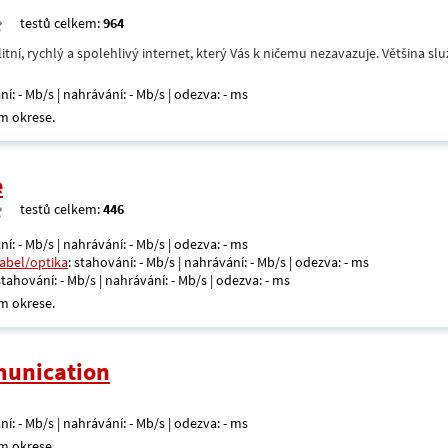
testů celkem:
964
itní, rychlý a spolehlivý internet, který Vás k ničemu nezavazuje. Většina s
ní: - Mb/s | nahrávání: - Mb/s | odezva: - ms
m okrese.
e
testů celkem:
446
ní: - Mb/s | nahrávání: - Mb/s | odezva: - ms
kabel/optika
: stahování: - Mb/s | nahrávání: - Mb/s | odezva: - ms
 stahování: - Mb/s | nahrávání: - Mb/s | odezva: - ms
m okrese.
unication
ní: - Mb/s | nahrávání: - Mb/s | odezva: - ms
m okrese.