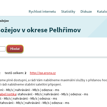
Rychlost internetu
Statistiky
Diskuze
Katalo
ožejov
 Božejov v okrese Pelhřimov
testů celkem:
2
http://isp.eronx.cz
- jsme plně dostupní, a rádi Vám nabídneme maximální služby s přidanou hod
rádi nabídneme stabilní satelitní připojení.
ní: - Mb/s | nahrávání: - Mb/s | odezva: - ms
kabel/optika
: stahování: - Mb/s | nahrávání: - Mb/s | odezva: - ms
: - Mb/s | nahrávání: - Mb/s | odezva: - ms
 stahování: - Mb/s | nahrávání: - Mb/s | odezva: - ms