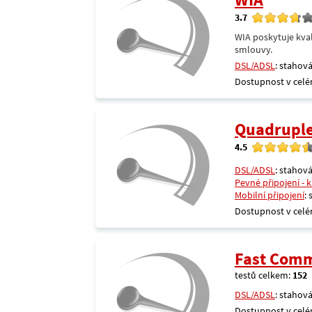
3.7
WIA poskytuje kval
smlouvy.
DSL/ADSL
: stahová
Dostupnost v celé
Quadrupl
4.5
DSL/ADSL
: stahová
Pevné připojení - 
Mobilní připojení
:
Dostupnost v celé
Fast Comm
testů celkem:
152
DSL/ADSL
: stahová
Dostupnost v celé