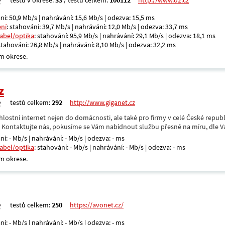
testů v okrese:
33
/ testů celkem:
100112
http://www.o2.cz
ní: 50,9 Mb/s | nahrávání: 15,6 Mb/s | odezva: 15,5 ms
ení
: stahování: 39,7 Mb/s | nahrávání: 12,0 Mb/s | odezva: 33,7 ms
kabel/optika
: stahování: 95,9 Mb/s | nahrávání: 29,1 Mb/s | odezva: 18,1 ms
 stahování: 26,8 Mb/s | nahrávání: 8,10 Mb/s | odezva: 32,2 ms
m okrese.
z
testů celkem:
292
http://www.giganet.cz
hlostní internet nejen do domácnosti, ale také pro firmy v celé České repub
. Kontaktujte nás, pokusíme se Vám nabídnout službu přesně na míru, dle V
ní: - Mb/s | nahrávání: - Mb/s | odezva: - ms
kabel/optika
: stahování: - Mb/s | nahrávání: - Mb/s | odezva: - ms
m okrese.
testů celkem:
250
https://avonet.cz/
ní: - Mb/s | nahrávání: - Mb/s | odezva: - ms