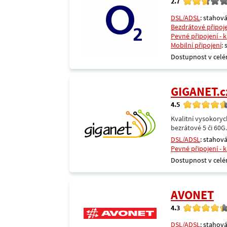
2.7
DSL/ADSL
: stahová
Bezdrátové připoj
Pevné připojení - 
Mobilní připojení
:
Dostupnost v celé
GIGANET.c
4.5
Kvalitní vysokoryc
bezrátové 5 či 60G
DSL/ADSL
: stahová
Pevné připojení - 
Dostupnost v celé
AVONET
4.3
DSL/ADSL
: stahová