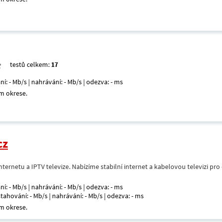
testů celkem:
17
ní: - Mb/s | nahrávání: - Mb/s | odezva: - ms
m okrese.
cz
nternetu a IPTV televize. Nabízíme stabilní internet a kabelovou televizi pr
ní: - Mb/s | nahrávání: - Mb/s | odezva: - ms
 stahování: - Mb/s | nahrávání: - Mb/s | odezva: - ms
m okrese.