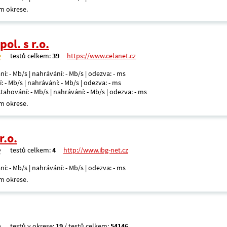
m okrese.
ol. s r.o.
testů celkem:
39
https://www.celanet.cz
ní: - Mb/s | nahrávání: - Mb/s | odezva: - ms
: - Mb/s | nahrávání: - Mb/s | odezva: - ms
 stahování: - Mb/s | nahrávání: - Mb/s | odezva: - ms
m okrese.
r.o.
testů celkem:
4
http://www.ibg-net.cz
ní: - Mb/s | nahrávání: - Mb/s | odezva: - ms
m okrese.
testů v okrese:
19
/ testů celkem:
54146