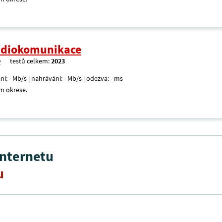
radiokomunikace
testů celkem:
2023
ní: - Mb/s | nahrávání: - Mb/s | odezva: - ms
m okrese.
internetu
u