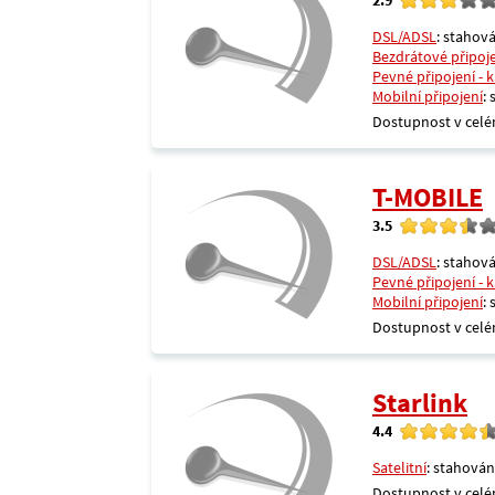
DSL/ADSL
: stahová
Bezdrátové připoj
Pevné připojení - 
Mobilní připojení
:
Dostupnost v celé
T-MOBILE
3.5
DSL/ADSL
: stahová
Pevné připojení - 
Mobilní připojení
:
Dostupnost v celé
Starlink
4.4
Satelitní
: stahován
Dostupnost v celé