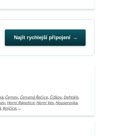
Najít rychlejší připojení
ná
,
Černov
,
Červená Řečice
,
Čížkov
,
Dehtáře
,
kev
,
Horní Rápotice
,
Horní Ves
,
Houserovka
,
á
,
Kojčice
, ...