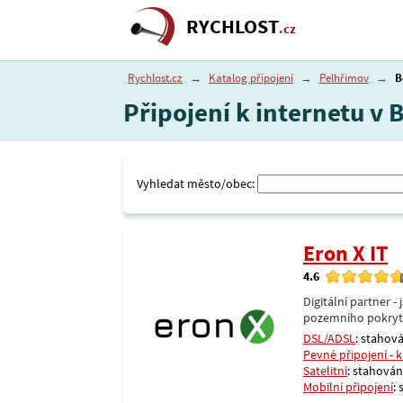
RYCHLOST
.cz
Rychlost.cz
→
Katalog připojení
→
Pelhřimov
→
B
Připojení k internetu v
Vyhledat město/obec:
Eron X IT
4.6
Digitální partner 
pozemního pokrytí 
DSL/ADSL
: stahová
Pevné připojení - 
Satelitní
: stahování
Mobilní připojení
: