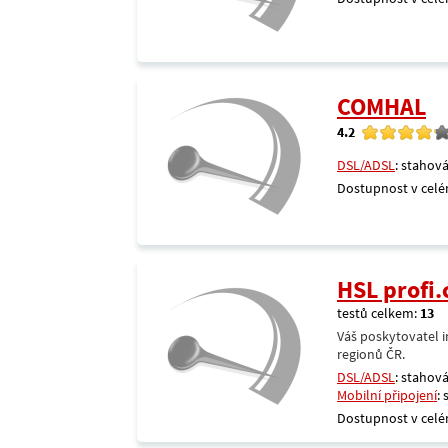
COMHAL
4.2
DSL/ADSL
: stahová
Dostupnost v celé
HSL profi.
testů celkem:
13
Váš poskytovatel i
regionů ČR.
DSL/ADSL
: stahová
Mobilní připojení
:
Dostupnost v celé