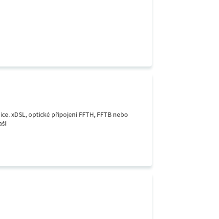
lice. xDSL, optické připojení FFTH, FFTB nebo
aši