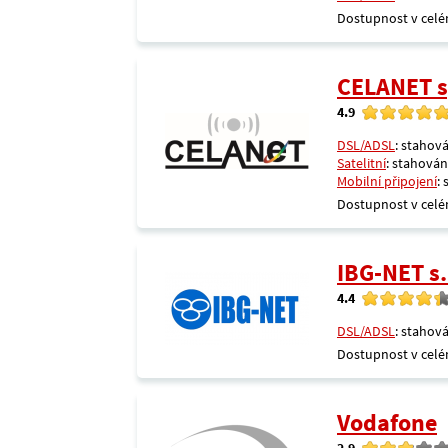
Dostupnost v celé
CELANET sp
4.9
DSL/ADSL
: stahová
Satelitní
: stahování
Mobilní připojení
:
Dostupnost v celé
IBG-NET s.
4.4
DSL/ADSL
: stahová
Dostupnost v celé
Vodafone
2.9