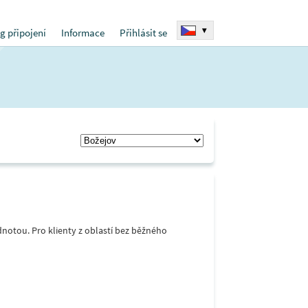
▾
g připojení
Informace
Přihlásit se
notou. Pro klienty z oblastí bez běžného