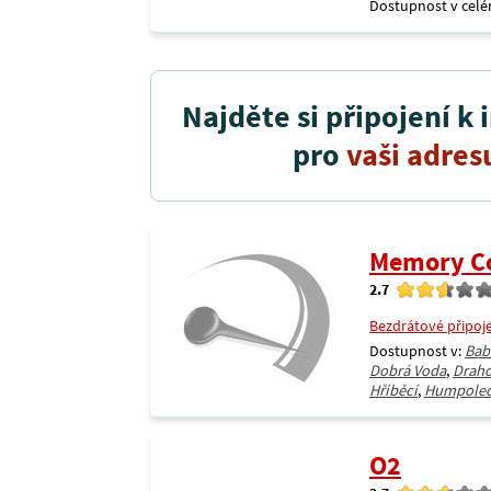
Dostupnost v celé
Najděte si připojení k 
pro
vaši adres
Memory C
2.7
Bezdrátové připoj
Dostupnost v:
Bab
Dobrá Voda
,
Drah
Hříběcí
,
Humpole
O2