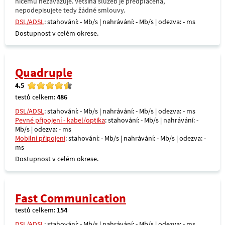
ničemu nezavazuje. Většina služeb je předplacená,
nepodepisujete tedy žádné smlouvy.
DSL/ADSL
: stahování: - Mb/s | nahrávání: - Mb/s | odezva: - ms
Dostupnost v celém okrese.
Quadruple
4.5
testů celkem:
486
DSL/ADSL
: stahování: - Mb/s | nahrávání: - Mb/s | odezva: - ms
Pevné připojení - kabel/optika
: stahování: - Mb/s | nahrávání: -
Mb/s | odezva: - ms
Mobilní připojení
: stahování: - Mb/s | nahrávání: - Mb/s | odezva: -
ms
Dostupnost v celém okrese.
Fast Communication
testů celkem:
154
DSL/ADSL
: stahování: - Mb/s | nahrávání: - Mb/s | odezva: - ms