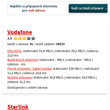
Najděte si připojení k internetu
Najít rychlejší připojení
pro
vaši adresu
Vodafone
2.9
testů v okrese:
16
/ testů celkem:
54533
DSL/ADSL
: stahování: 91,6 Mb/s | nahrávání: 26,2 Mb/s | odezva:
21,0 ms
Bezdrátové připojení
: stahování: - Mb/s | nahrávání: - Mb/s |
odezva: - ms
Pevné připojení - kabel/optika
: stahování: 106 Mb/s | nahrávání:
11,2 Mb/s | odezva: 20,6 ms
Mobilní připojení
: stahování: 30,8 Mb/s | nahrávání: 16,0 Mb/s |
odezva: 31,1 ms
Dostupnost v celém okrese.
Starlink