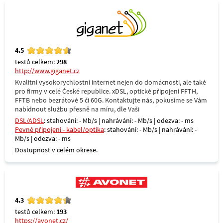
4.5
testů celkem:
298
http://www.giganet.cz
Kvalitní vysokorychlostní internet nejen do domácnosti, ale také
pro firmy v celé České republice. xDSL, optické připojení FFTH,
FFTB nebo bezrátové 5 či 60G. Kontaktujte nás, pokusíme se Vám
nabídnout službu přesně na míru, dle Vaši
DSL/ADSL
: stahování: - Mb/s | nahrávání: - Mb/s | odezva: - ms
Pevné připojení - kabel/optika
: stahování: - Mb/s | nahrávání: -
Mb/s | odezva: - ms
Dostupnost v celém okrese.
4.3
testů celkem:
193
https://avonet.cz/