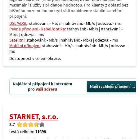
maximální služby s přidanou hodnotou. Pro klienty z oblastí bez
běžného pozemního pokrytí rádi nabídneme stabilní satelitní
připojení.
DSL/ADSL
: stahování: - Mb/s | nahrávání: - Mb/s | odezva: - ms
Pevné připojení - kabel/optika
: stahování: - Mb/s | nahrávání: -
Mb/s | odezva: - ms
Satelitní
: stahování: - Mb/s | nahrávání: - Mb/s | odezva: - ms
Mobilní připojení
: stahování: - Mb/s | nahrávání: - Mb/s | odezva: -
ms
Dostupnost v celém okrese.
Najděte si připojení k internetu
Najít rychlejší připojení
pro
vaši adresu
STARNET, s.r.o.
3.7
testů celkem:
11698