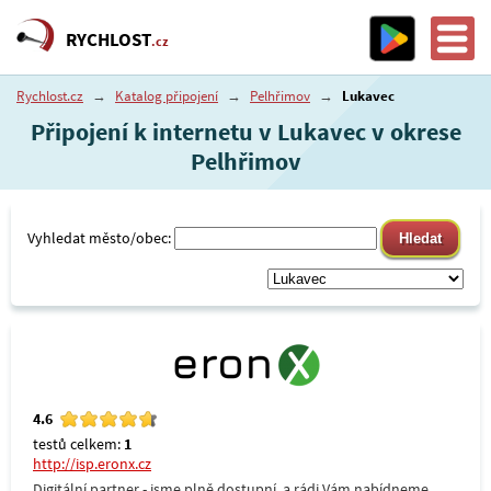
RYCHLOST
.cz
Rychlost.cz
→
Katalog připojení
→
Pelhřimov
→
Lukavec
Připojení k internetu v Lukavec v okrese
Pelhřimov
Vyhledat město/obec:
4.6
testů celkem:
1
http://isp.eronx.cz
Digitální partner - jsme plně dostupní, a rádi Vám nabídneme