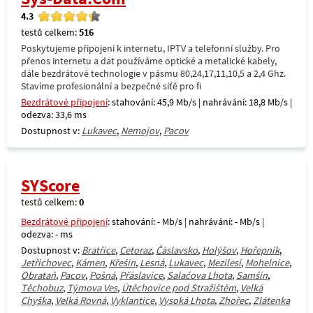
4.3
testů celkem:
516
Poskytujeme připojení k internetu, IPTV a telefonní služby. Pro
přenos internetu a dat používáme optické a metalické kabely,
dále bezdrátové technologie v pásmu 80,24,17,11,10,5 a 2,4 Ghz.
Stavíme profesionální a bezpečné síťě pro fi
Bezdrátové připojení
: stahování: 45,9 Mb/s | nahrávání: 18,8 Mb/s |
odezva: 33,6 ms
Dostupnost v:
Lukavec
,
Nemojov
,
Pacov
SYScore
testů celkem:
0
Bezdrátové připojení
: stahování: - Mb/s | nahrávání: - Mb/s |
odezva: - ms
Dostupnost v:
Bratřice
,
Cetoraz
,
Čáslavsko
,
Holýšov
,
Hořepník
,
Jetřichovec
,
Kámen
,
Křešín
,
Lesná
,
Lukavec
,
Mezilesí
,
Mohelnice
,
Obrataň
,
Pacov
,
Pošná
,
Přáslavice
,
Salačova Lhota
,
Samšín
,
Těchobuz
,
Týmova Ves
,
Útěchovice pod Stražištěm
,
Velká
Chyška
,
Velká Rovná
,
Vyklantice
,
Vysoká Lhota
,
Zhořec
,
Zlátenka