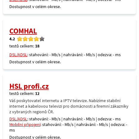
Dostupnost v celém okrese.
COMHAL
4.2
testů celkem:
18
DSL/ADSL
: stahování: - Mb/s | nahrávání: - Mb/s | odezva: - ms
Dostupnost v celém okrese.
HSL profi.cz
testů celkem:
12
Váš poskytovatel internetu a IPTV televize. Nabízíme stabilní
internet a kabelovou televizi pro domácnosti a firemní zákazníky
z vybraných regionů ČR.
DSL/ADSL
: stahování: - Mb/s | nahrávání: - Mb/s | odezva: - ms
Mobilní připojení
: stahování: - Mb/s | nahrávání: - Mb/s | odezva: -
ms
Dostupnost v celém okrese.