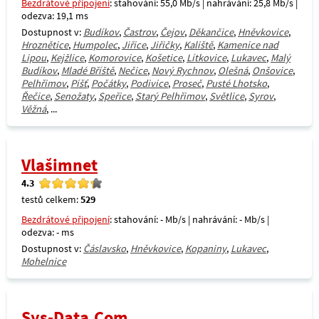
Bezdrátové připojení
: stahování: 55,0 Mb/s | nahrávání: 25,8 Mb/s |
odezva: 19,1 ms
Dostupnost v:
Budíkov
,
Častrov
,
Čejov
,
Děkančice
,
Hněvkovice
,
Hroznětice
,
Humpolec
,
Jiřice
,
Jiřičky
,
Kaliště
,
Kamenice nad
Lipou
,
Kejžlice
,
Komorovice
,
Košetice
,
Lítkovice
,
Lukavec
,
Malý
Budíkov
,
Mladé Bříště
,
Nečice
,
Nový Rychnov
,
Olešná
,
Onšovice
,
Pelhřimov
,
Píšť
,
Počátky
,
Podivice
,
Proseč
,
Pusté Lhotsko
,
Řečice
,
Senožaty
,
Speřice
,
Starý Pelhřimov
,
Světlice
,
Syrov
,
Věžná
, ...
Vlašimnet
4.3
testů celkem:
529
Bezdrátové připojení
: stahování: - Mb/s | nahrávání: - Mb/s |
odezva: - ms
Dostupnost v:
Čáslavsko
,
Hněvkovice
,
Kopaniny
,
Lukavec
,
Mohelnice
Sys-Data.Com