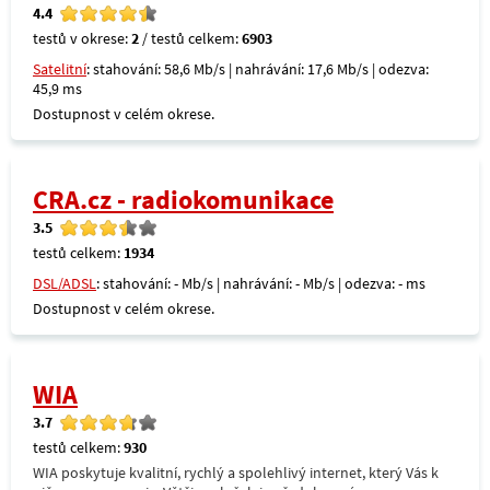
4.4
testů v okrese:
2
/ testů celkem:
6903
Satelitní
: stahování: 58,6 Mb/s | nahrávání: 17,6 Mb/s | odezva:
45,9 ms
Dostupnost v celém okrese.
CRA.cz - radiokomunikace
3.5
testů celkem:
1934
DSL/ADSL
: stahování: - Mb/s | nahrávání: - Mb/s | odezva: - ms
Dostupnost v celém okrese.
WIA
3.7
testů celkem:
930
WIA poskytuje kvalitní, rychlý a spolehlivý internet, který Vás k