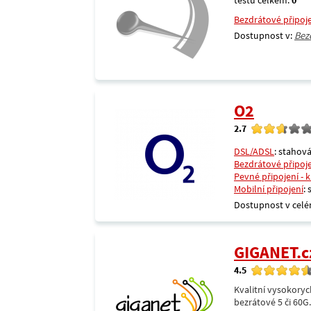
testů celkem:
0
Bezdrátové připoj
Dostupnost v:
Bez
O2
2.7
DSL/ADSL
: stahová
Bezdrátové připoj
Pevné připojení - 
Mobilní připojení
:
Dostupnost v celé
GIGANET.c
4.5
Kvalitní vysokoryc
bezrátové 5 či 60G