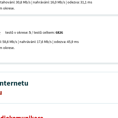
 stahování: 30,8 Mb/s | nahrávání: 16,0 Mb/s | odezva: 31,1 ms
m okrese.
testů v okrese:
5
/ testů celkem:
6826
í: 58,6 Mb/s | nahrávání: 17,6 Mb/s | odezva: 45,9 ms
m okrese.
internetu
u
radiokomunikace