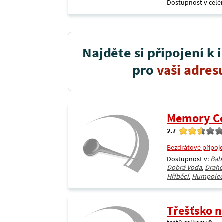
Dostupnost v celé
Najděte si připojení k 
pro
vaši adres
Memory C
2.7
Bezdrátové připoj
Dostupnost v:
Bab
Dobrá Voda
,
Drah
Hříběcí
,
Humpole
Třešťsko n