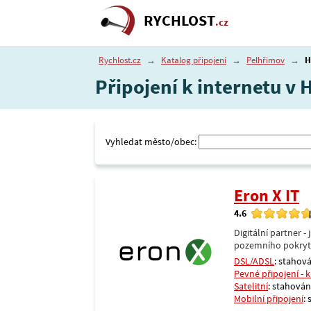
RYCHLOST
.cz
Rychlost.cz
→
Katalog připojení
→
Pelhřimov
→
H
Připojení k internetu v 
Vyhledat město/obec:
Eron X IT
4.6
Digitální partner 
pozemního pokrytí 
DSL/ADSL
: stahová
Pevné připojení - 
Satelitní
: stahování
Mobilní připojení
: