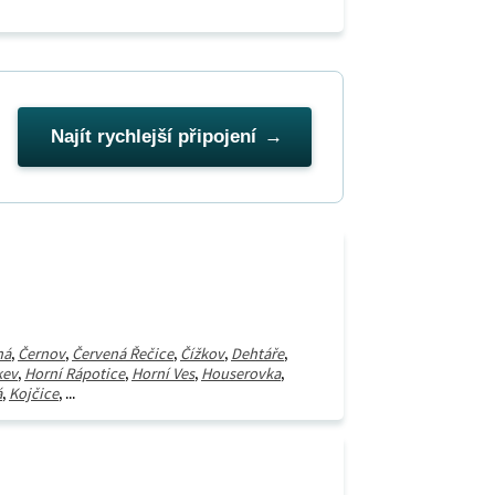
Najít rychlejší připojení
ná
,
Černov
,
Červená Řečice
,
Čížkov
,
Dehtáře
,
kev
,
Horní Rápotice
,
Horní Ves
,
Houserovka
,
á
,
Kojčice
, ...