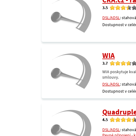
3.5
DSL/ADSL
: stahová
Dostupnost v celé
WIA
3.7
WIA poskytuje kval
smlouvy.
DSL/ADSL
: stahová
Dostupnost v celé
Quadrupl
4.5
DSL/ADSL
: stahová
Pevné připojení - 