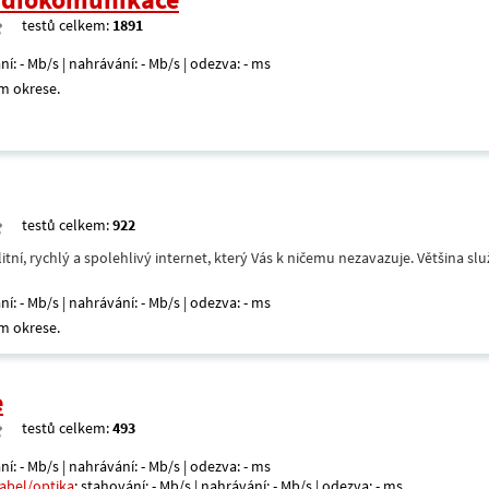
testů celkem:
1891
ní: - Mb/s | nahrávání: - Mb/s | odezva: - ms
m okrese.
testů celkem:
922
itní, rychlý a spolehlivý internet, který Vás k ničemu nezavazuje. Většina s
ní: - Mb/s | nahrávání: - Mb/s | odezva: - ms
m okrese.
e
testů celkem:
493
ní: - Mb/s | nahrávání: - Mb/s | odezva: - ms
kabel/optika
: stahování: - Mb/s | nahrávání: - Mb/s | odezva: - ms