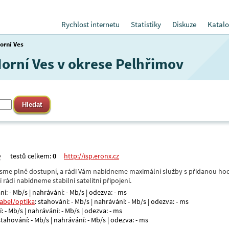
Rychlost internetu
Statistiky
Diskuze
Katalo
orní Ves
Horní Ves v okrese Pelhřimov
testů celkem:
0
http://isp.eronx.cz
- jsme plně dostupní, a rádi Vám nabídneme maximální služby s přidanou hod
rádi nabídneme stabilní satelitní připojení.
ní: - Mb/s | nahrávání: - Mb/s | odezva: - ms
kabel/optika
: stahování: - Mb/s | nahrávání: - Mb/s | odezva: - ms
: - Mb/s | nahrávání: - Mb/s | odezva: - ms
 stahování: - Mb/s | nahrávání: - Mb/s | odezva: - ms