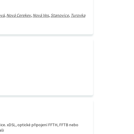
ová
,
Nová Cerekev
,
Nová Ves
,
Stanovice
,
Turovka
lice. xDSL, optické připojení FFTH, FFTB nebo
aši