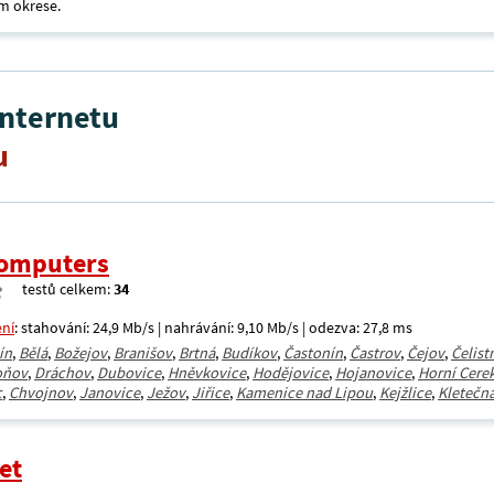
m okrese.
internetu
u
omputers
testů celkem:
34
ení
: stahování: 24,9 Mb/s | nahrávání: 9,10 Mb/s | odezva: 27,8 ms
ín
,
Bělá
,
Božejov
,
Branišov
,
Brtná
,
Budíkov
,
Častonín
,
Častrov
,
Čejov
,
Čelist
oňov
,
Dráchov
,
Dubovice
,
Hněvkovice
,
Hodějovice
,
Hojanovice
,
Horní Cere
c
,
Chvojnov
,
Janovice
,
Ježov
,
Jiřice
,
Kamenice nad Lipou
,
Kejžlice
,
Kletečn
et