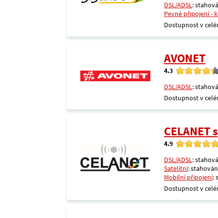
DSL/ADSL
: stahová
Pevné připojení - 
Dostupnost v celé
AVONET
4.3
DSL/ADSL
: stahová
Dostupnost v celé
CELANET sp
4.9
DSL/ADSL
: stahová
Satelitní
: stahování
Mobilní připojení
:
Dostupnost v celé