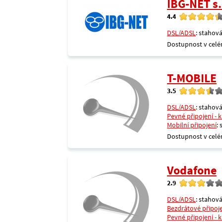
IBG-NET s.
4.4
DSL/ADSL
: stahová
Dostupnost v celé
T-MOBILE
3.5
DSL/ADSL
: stahová
Pevné připojení - 
Mobilní připojení
:
Dostupnost v celé
Vodafone
2.9
DSL/ADSL
: stahová
Bezdrátové připoj
Pevné připojení - 