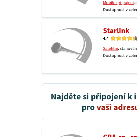
Mobilní připojení
:
Dostupnost v celé
Starlink
4.4
Satelitní
: stahován
Dostupnost v celé
Najděte si připojení k 
pro
vaši adres
CRA.cz - 