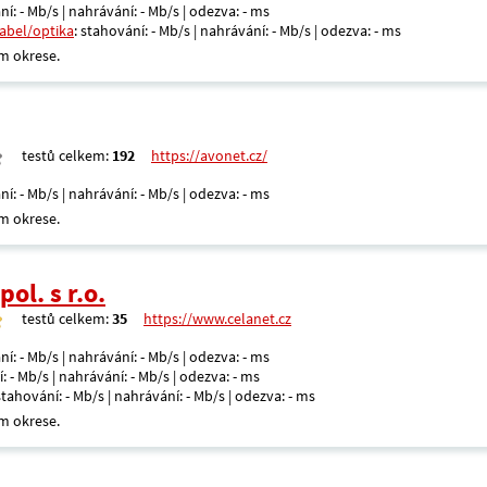
ní: - Mb/s | nahrávání: - Mb/s | odezva: - ms
kabel/optika
: stahování: - Mb/s | nahrávání: - Mb/s | odezva: - ms
m okrese.
testů celkem:
192
https://avonet.cz/
ní: - Mb/s | nahrávání: - Mb/s | odezva: - ms
m okrese.
ol. s r.o.
testů celkem:
35
https://www.celanet.cz
ní: - Mb/s | nahrávání: - Mb/s | odezva: - ms
: - Mb/s | nahrávání: - Mb/s | odezva: - ms
 stahování: - Mb/s | nahrávání: - Mb/s | odezva: - ms
m okrese.