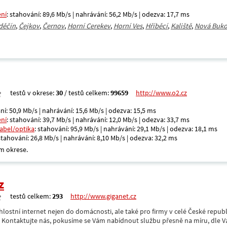
ení
: stahování: 89,6 Mb/s | nahrávání: 56,2 Mb/s | odezva: 17,7 ms
děčín
,
Čejkov
,
Černov
,
Horní Cerekev
,
Horní Ves
,
Hříběcí
,
Kaliště
,
Nová Buk
testů v okrese:
30
/ testů celkem:
99659
http://www.o2.cz
ní: 50,9 Mb/s | nahrávání: 15,6 Mb/s | odezva: 15,5 ms
ení
: stahování: 39,7 Mb/s | nahrávání: 12,0 Mb/s | odezva: 33,7 ms
kabel/optika
: stahování: 95,9 Mb/s | nahrávání: 29,1 Mb/s | odezva: 18,1 ms
 stahování: 26,8 Mb/s | nahrávání: 8,10 Mb/s | odezva: 32,2 ms
m okrese.
z
testů celkem:
293
http://www.giganet.cz
hlostní internet nejen do domácnosti, ale také pro firmy v celé České repub
. Kontaktujte nás, pokusíme se Vám nabídnout službu přesně na míru, dle V