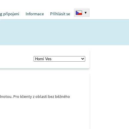
▾
g připojení
Informace
Přihlásit se
notou. Pro klienty z oblastí bez běžného