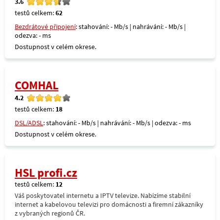
3.6
testů celkem:
62
Bezdrátové připojení
: stahování: - Mb/s | nahrávání: - Mb/s |
odezva: - ms
Dostupnost v celém okrese.
COMHAL
4.2
testů celkem:
18
DSL/ADSL
: stahování: - Mb/s | nahrávání: - Mb/s | odezva: - ms
Dostupnost v celém okrese.
HSL profi.cz
testů celkem:
12
Váš poskytovatel internetu a IPTV televize. Nabízíme stabilní
internet a kabelovou televizi pro domácnosti a firemní zákazníky
z vybraných regionů ČR.