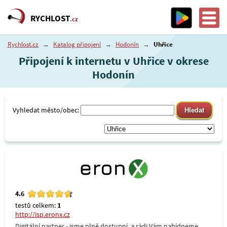
RYCHLOST
.cz
Rychlost.cz
→
Katalog připojení
→
Hodonín
→
Uhřice
Připojení k internetu v Uhřice v okrese
Hodonín
Vyhledat město/obec:
4.6
testů celkem:
1
http://isp.eronx.cz
Digitální partner - jsme plně dostupní, a rádi Vám nabídneme