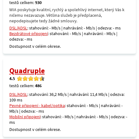
testů celkem:
930
WIA poskytuje kvalitní, rychlý a spolehlivý internet, který Vás k
ničemu nezavazuje. Většina služeb je předplacená,
nepodepisujete tedy žádné smlouvy.
DSL/ADSL
: stahování: - Mb/s | nahrávání: - Mb/s | odezva: - ms
Bezdrátové připojení
: stahování: - Mb/s | nahrávání: - Mb/s |
odezva: - ms
Dostupnost v celém okrese.
Quadruple
4.5
testů celkem:
486
DSL/ADSL
: stahování: 36,2 Mb/s | nahrávání: 11,4 Mb/s | odezva:
109 ms
Pevné připojení - kabel/optika
: stahování: - Mb/s | nahrávání: -
Mb/s | odezva: - ms
Mobilní připojení
: stahování: - Mb/s | nahrávání: - Mb/s | odezva: -
ms
Dostupnost v celém okrese.