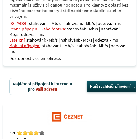
maximální služby s přidanou hodnotou. Pro klienty z oblastí bez
běžného pozemního pokrytí rádi nabídneme stabilní satelitní
připojení.
DSL/ADSL
: stahování: - Mb/s | nahrávání: - Mb/s | odezva: - ms
Pevné připojení - kabel/optika
: stahování: - Mb/s | nahrávání: -
Mb/s | odezva: - ms
Satelitní
: stahování: - Mb/s | nahrávání: - Mb/s | odezva: - ms
Mobilní připojení
: stahování: - Mb/s | nahrávání: - Mb/s | odezva: -
ms
Dostupnost v celém okrese.
Najděte si připojení k internetu
Najít rychlejší připojení
pro
vaši adresu
3.9