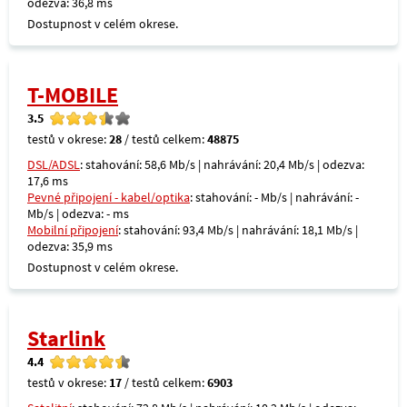
odezva: 36,8 ms
Dostupnost v celém okrese.
T-MOBILE
3.5
testů v okrese:
28
/ testů celkem:
48875
DSL/ADSL
: stahování: 58,6 Mb/s | nahrávání: 20,4 Mb/s | odezva:
17,6 ms
Pevné připojení - kabel/optika
: stahování: - Mb/s | nahrávání: -
Mb/s | odezva: - ms
Mobilní připojení
: stahování: 93,4 Mb/s | nahrávání: 18,1 Mb/s |
odezva: 35,9 ms
Dostupnost v celém okrese.
Starlink
4.4
testů v okrese:
17
/ testů celkem:
6903