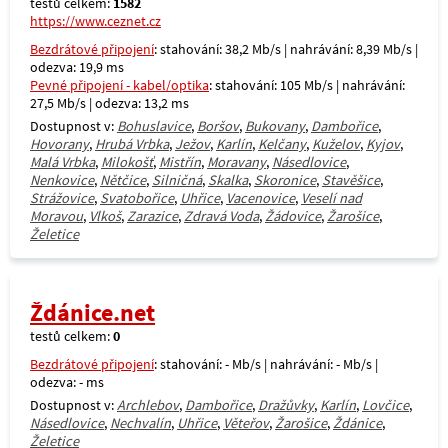
testů celkem:
1582
https://www.ceznet.cz
Bezdrátové připojení
: stahování: 38,2 Mb/s | nahrávání: 8,39 Mb/s |
odezva: 19,9 ms
Pevné připojení - kabel/optika
: stahování: 105 Mb/s | nahrávání:
27,5 Mb/s | odezva: 13,2 ms
Dostupnost v:
Bohuslavice
,
Boršov
,
Bukovany
,
Dambořice
,
Hovorany
,
Hrubá Vrbka
,
Ježov
,
Karlín
,
Kelčany
,
Kuželov
,
Kyjov
,
Malá Vrbka
,
Milokošť
,
Mistřín
,
Moravany
,
Násedlovice
,
Nenkovice
,
Nětčice
,
Silničná
,
Skalka
,
Skoronice
,
Stavěšice
,
Strážovice
,
Svatobořice
,
Uhřice
,
Vacenovice
,
Veselí nad
Moravou
,
Vlkoš
,
Zarazice
,
Zdravá Voda
,
Žádovice
,
Žarošice
,
Želetice
Ždánice.net
testů celkem:
0
Bezdrátové připojení
: stahování: - Mb/s | nahrávání: - Mb/s |
odezva: - ms
Dostupnost v:
Archlebov
,
Dambořice
,
Dražůvky
,
Karlín
,
Lovčice
,
Násedlovice
,
Nechvalín
,
Uhřice
,
Věteřov
,
Žarošice
,
Ždánice
,
Želetice