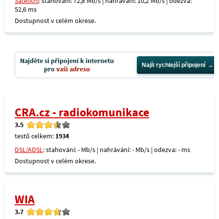
Satelitní
: stahování: 72,8 Mb/s | nahrávání: 10,2 Mb/s | odezva:
52,6 ms
Dostupnost v celém okrese.
Najděte si připojení k internetu
Najít rychlejší připojení
pro
vaši adresu
CRA.cz - radiokomunikace
3.5
testů celkem:
1934
DSL/ADSL
: stahování: - Mb/s | nahrávání: - Mb/s | odezva: - ms
Dostupnost v celém okrese.
WIA
3.7