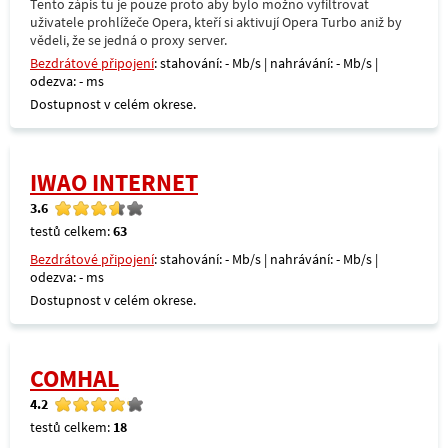
Tento zápis tu je pouze proto aby bylo možno vyfiltrovat
uživatele prohlížeče Opera, kteří si aktivují Opera Turbo aniž by
vědeli, že se jedná o proxy server.
Bezdrátové připojení
: stahování: - Mb/s | nahrávání: - Mb/s |
odezva: - ms
Dostupnost v celém okrese.
IWAO INTERNET
3.6
testů celkem:
63
Bezdrátové připojení
: stahování: - Mb/s | nahrávání: - Mb/s |
odezva: - ms
Dostupnost v celém okrese.
COMHAL
4.2
testů celkem:
18