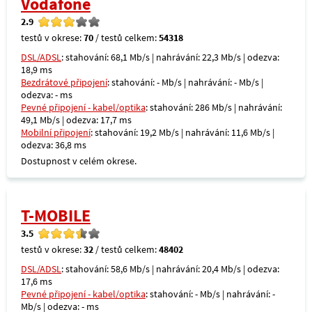
Vodafone
2.9
testů v okrese:
70
/ testů celkem:
54318
DSL/ADSL
: stahování: 68,1 Mb/s | nahrávání: 22,3 Mb/s | odezva:
18,9 ms
Bezdrátové připojení
: stahování: - Mb/s | nahrávání: - Mb/s |
odezva: - ms
Pevné připojení - kabel/optika
: stahování: 286 Mb/s | nahrávání:
49,1 Mb/s | odezva: 17,7 ms
Mobilní připojení
: stahování: 19,2 Mb/s | nahrávání: 11,6 Mb/s |
odezva: 36,8 ms
Dostupnost v celém okrese.
T-MOBILE
3.5
testů v okrese:
32
/ testů celkem:
48402
DSL/ADSL
: stahování: 58,6 Mb/s | nahrávání: 20,4 Mb/s | odezva:
17,6 ms
Pevné připojení - kabel/optika
: stahování: - Mb/s | nahrávání: -
Mb/s | odezva: - ms