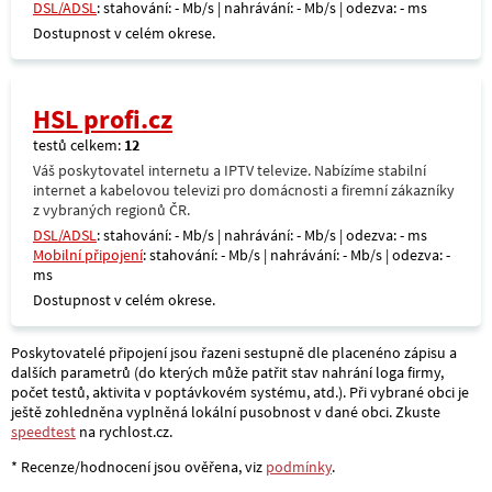
DSL/ADSL
: stahování: - Mb/s | nahrávání: - Mb/s | odezva: - ms
Dostupnost v celém okrese.
HSL profi.cz
testů celkem:
12
Váš poskytovatel internetu a IPTV televize. Nabízíme stabilní
internet a kabelovou televizi pro domácnosti a firemní zákazníky
z vybraných regionů ČR.
DSL/ADSL
: stahování: - Mb/s | nahrávání: - Mb/s | odezva: - ms
Mobilní připojení
: stahování: - Mb/s | nahrávání: - Mb/s | odezva: -
ms
Dostupnost v celém okrese.
Poskytovatelé připojení jsou řazeni sestupně dle placenéno zápisu a
dalších parametrů (do kterých může patřit stav nahrání loga firmy,
počet testů, aktivita v poptávkovém systému, atd.). Při vybrané obci je
ještě zohledněna vyplněná lokální pusobnost v dané obci. Zkuste
speedtest
na rychlost.cz.
* Recenze/hodnocení jsou ověřena, viz
podmínky
.