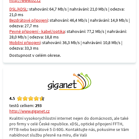
http://www.o2.cz
DSL/ADSL
: stahování: 64,7 Mb/s | nahrávání: 21,0 Mb/s | odezva:
21,0 ms
Bezdrátové připojení
: stahování: 46,4 Mb/s | nahrávání: 14,9 Mb/s |
odezva: 27,7 ms
Pevné připojení - kabel/optika
: stahování: 77,2 Mb/s | nahrávání:
28,0 Mb/s | odezva: 18,8 ms
Mobilní připojení
: stahování: 36,3 Mb/s | nahrávání: 10,8 Mb/s |
odezva: 33,3 ms
Dostupnost v celém okrese.
4.5
testů celkem:
293
http://www.giganet.cz
Kvalitní vysokorychlostní internet nejen do domácnosti, ale také
pro firmy v celé České republice. xDSL, optické připojení FFTH,
FFTB nebo bezrátové 5 či 60G. Kontaktujte nás, pokusíme se Vám
nabídnout službu přesně na míru, dle Vaši