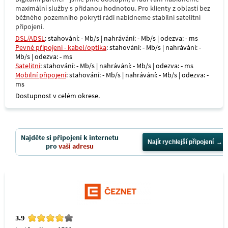
maximální služby s přidanou hodnotou. Pro klienty z oblastí bez
běžného pozemního pokrytí rádi nabídneme stabilní satelitní
připojení.
DSL/ADSL
: stahování: - Mb/s | nahrávání: - Mb/s | odezva: - ms
Pevné připojení - kabel/optika
: stahování: - Mb/s | nahrávání: -
Mb/s | odezva: - ms
Satelitní
: stahování: - Mb/s | nahrávání: - Mb/s | odezva: - ms
Mobilní připojení
: stahování: - Mb/s | nahrávání: - Mb/s | odezva: -
ms
Dostupnost v celém okrese.
Najděte si připojení k internetu
Najít rychlejší připojení
pro
vaši adresu
3.9