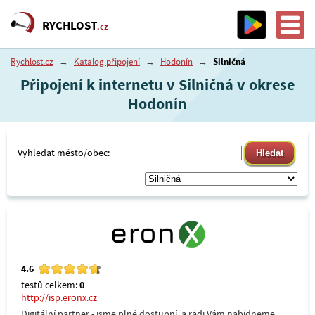
RYCHLOST
.cz
Rychlost.cz
→
Katalog připojení
→
Hodonín
→
Silničná
Připojení k internetu v Silničná v okrese
Hodonín
Vyhledat město/obec:
4.6
testů celkem:
0
http://isp.eronx.cz
Digitální partner - jsme plně dostupní, a rádi Vám nabídneme