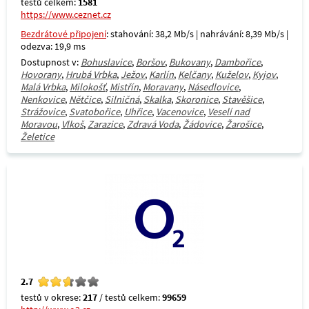
testů celkem:
1581
https://www.ceznet.cz
Bezdrátové připojení
: stahování: 38,2 Mb/s | nahrávání: 8,39 Mb/s |
odezva: 19,9 ms
Dostupnost v:
Bohuslavice
,
Boršov
,
Bukovany
,
Dambořice
,
Hovorany
,
Hrubá Vrbka
,
Ježov
,
Karlín
,
Kelčany
,
Kuželov
,
Kyjov
,
Malá Vrbka
,
Milokošť
,
Mistřín
,
Moravany
,
Násedlovice
,
Nenkovice
,
Nětčice
,
Silničná
,
Skalka
,
Skoronice
,
Stavěšice
,
Strážovice
,
Svatobořice
,
Uhřice
,
Vacenovice
,
Veselí nad
Moravou
,
Vlkoš
,
Zarazice
,
Zdravá Voda
,
Žádovice
,
Žarošice
,
Želetice
2.7
testů v okrese:
217
/ testů celkem:
99659