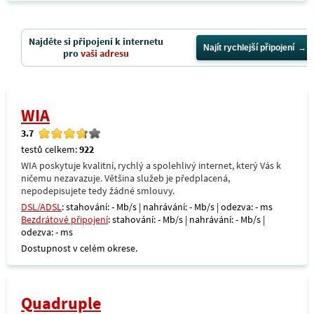
Najděte si připojení k internetu
Najít rychlejší připojení
pro
vaši adresu
WIA
3.7
testů celkem:
922
WIA poskytuje kvalitní, rychlý a spolehlivý internet, který Vás k
ničemu nezavazuje. Většina služeb je předplacená,
nepodepisujete tedy žádné smlouvy.
DSL/ADSL
: stahování: - Mb/s | nahrávání: - Mb/s | odezva: - ms
Bezdrátové připojení
: stahování: - Mb/s | nahrávání: - Mb/s |
odezva: - ms
Dostupnost v celém okrese.
Quadruple