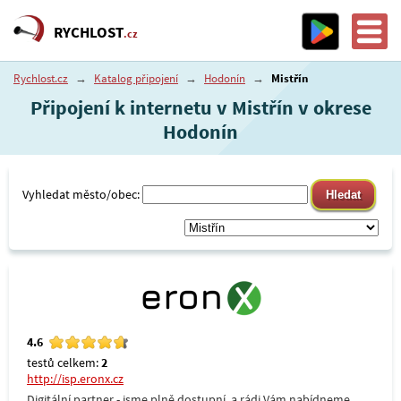
RYCHLOST
.cz
Rychlost.cz
→
Katalog připojení
→
Hodonín
→
Mistřín
Připojení k internetu v Mistřín v okrese
Hodonín
Vyhledat město/obec:
4.6
testů celkem:
2
http://isp.eronx.cz
Digitální partner - jsme plně dostupní, a rádi Vám nabídneme