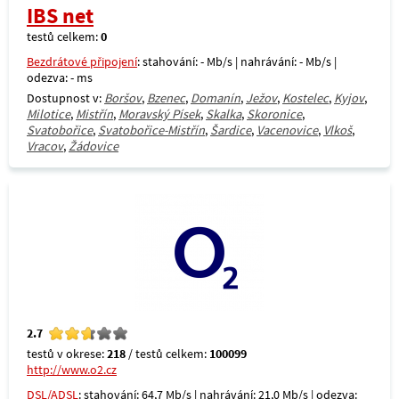
IBS net
testů celkem:
0
Bezdrátové připojení
: stahování: - Mb/s | nahrávání: - Mb/s |
odezva: - ms
Dostupnost v:
Boršov
,
Bzenec
,
Domanín
,
Ježov
,
Kostelec
,
Kyjov
,
Milotice
,
Mistřín
,
Moravský Písek
,
Skalka
,
Skoronice
,
Svatobořice
,
Svatobořice-Mistřín
,
Šardice
,
Vacenovice
,
Vlkoš
,
Vracov
,
Žádovice
2.7
testů v okrese:
218
/ testů celkem:
100099
http://www.o2.cz
DSL/ADSL
: stahování: 64,7 Mb/s | nahrávání: 21,0 Mb/s | odezva: