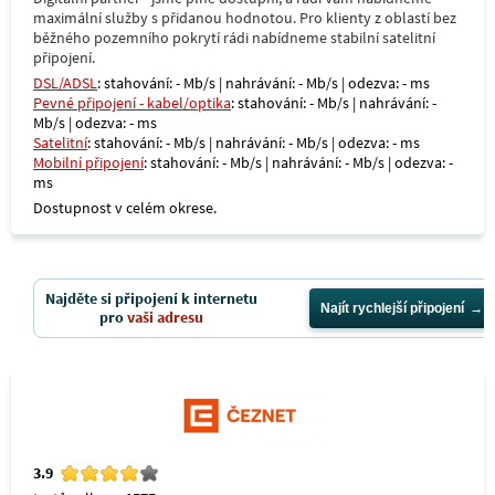
maximální služby s přidanou hodnotou. Pro klienty z oblastí bez
běžného pozemního pokrytí rádi nabídneme stabilní satelitní
připojení.
DSL/ADSL
: stahování: - Mb/s | nahrávání: - Mb/s | odezva: - ms
Pevné připojení - kabel/optika
: stahování: - Mb/s | nahrávání: -
Mb/s | odezva: - ms
Satelitní
: stahování: - Mb/s | nahrávání: - Mb/s | odezva: - ms
Mobilní připojení
: stahování: - Mb/s | nahrávání: - Mb/s | odezva: -
ms
Dostupnost v celém okrese.
Najděte si připojení k internetu
Najít rychlejší připojení
pro
vaši adresu
3.9