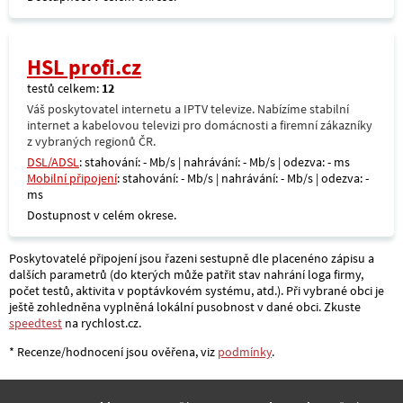
HSL profi.cz
testů celkem:
12
Váš poskytovatel internetu a IPTV televize. Nabízíme stabilní
internet a kabelovou televizi pro domácnosti a firemní zákazníky
z vybraných regionů ČR.
DSL/ADSL
: stahování: - Mb/s | nahrávání: - Mb/s | odezva: - ms
Mobilní připojení
: stahování: - Mb/s | nahrávání: - Mb/s | odezva: -
ms
Dostupnost v celém okrese.
Poskytovatelé připojení jsou řazeni sestupně dle placenéno zápisu a
dalších parametrů (do kterých může patřit stav nahrání loga firmy,
počet testů, aktivita v poptávkovém systému, atd.). Při vybrané obci je
ještě zohledněna vyplněná lokální pusobnost v dané obci. Zkuste
speedtest
na rychlost.cz.
* Recenze/hodnocení jsou ověřena, viz
podmínky
.