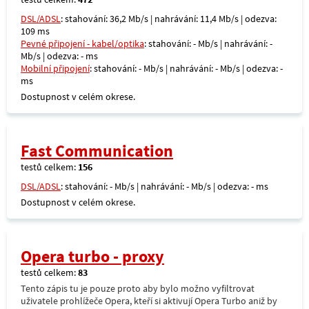
DSL/ADSL
: stahování: 36,2 Mb/s | nahrávání: 11,4 Mb/s | odezva:
109 ms
Pevné připojení - kabel/optika
: stahování: - Mb/s | nahrávání: -
Mb/s | odezva: - ms
Mobilní připojení
: stahování: - Mb/s | nahrávání: - Mb/s | odezva: -
ms
Dostupnost v celém okrese.
Fast Communication
testů celkem:
156
DSL/ADSL
: stahování: - Mb/s | nahrávání: - Mb/s | odezva: - ms
Dostupnost v celém okrese.
Opera turbo - proxy
testů celkem:
83
Tento zápis tu je pouze proto aby bylo možno vyfiltrovat
uživatele prohlížeče Opera, kteří si aktivují Opera Turbo aniž by