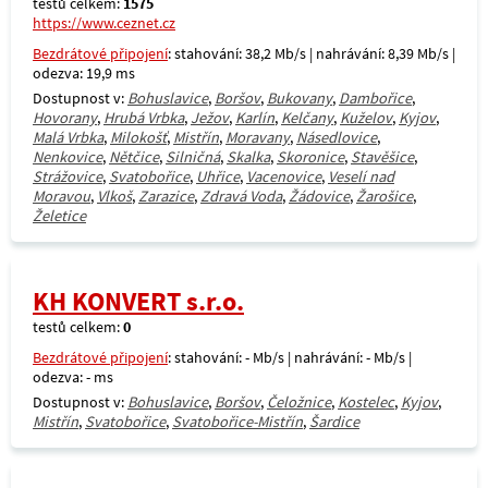
testů celkem:
1575
https://www.ceznet.cz
Bezdrátové připojení
: stahování: 38,2 Mb/s | nahrávání: 8,39 Mb/s |
odezva: 19,9 ms
Dostupnost v:
Bohuslavice
,
Boršov
,
Bukovany
,
Dambořice
,
Hovorany
,
Hrubá Vrbka
,
Ježov
,
Karlín
,
Kelčany
,
Kuželov
,
Kyjov
,
Malá Vrbka
,
Milokošť
,
Mistřín
,
Moravany
,
Násedlovice
,
Nenkovice
,
Nětčice
,
Silničná
,
Skalka
,
Skoronice
,
Stavěšice
,
Strážovice
,
Svatobořice
,
Uhřice
,
Vacenovice
,
Veselí nad
Moravou
,
Vlkoš
,
Zarazice
,
Zdravá Voda
,
Žádovice
,
Žarošice
,
Želetice
KH KONVERT s.r.o.
testů celkem:
0
Bezdrátové připojení
: stahování: - Mb/s | nahrávání: - Mb/s |
odezva: - ms
Dostupnost v:
Bohuslavice
,
Boršov
,
Čeložnice
,
Kostelec
,
Kyjov
,
Mistřín
,
Svatobořice
,
Svatobořice-Mistřín
,
Šardice