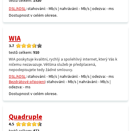
testů celkem:
1920
DSL/ADSL
: stahování: - Mb/s | nahrávání: - Mb/s | odezva: - ms
Dostupnost v celém okrese.
WIA
3.7
testů celkem:
910
WIA poskytuje kvalitní, rychlý a spolehlivý internet, který Vás k
ničemu nezavazuje. Většina služeb je předplacená,
nepodepisujete tedy žádné smlouvy.
DSL/ADSL
: stahování: - Mb/s | nahrávání: - Mb/s | odezva: - ms
Bezdrátové připojení
: stahování: - Mb/s | nahrávání: - Mb/s |
odezva: - ms
Dostupnost v celém okrese.
Quadruple
4.5
testů celkem:
472