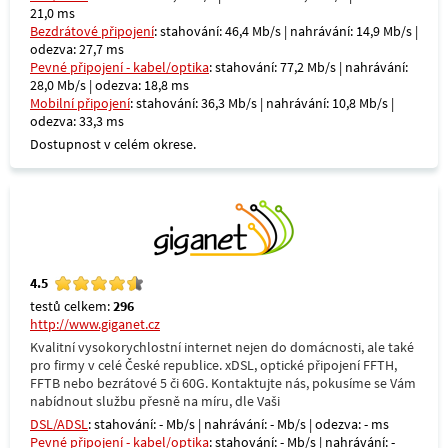
21,0 ms
Bezdrátové připojení
: stahování: 46,4 Mb/s | nahrávání: 14,9 Mb/s |
odezva: 27,7 ms
Pevné připojení - kabel/optika
: stahování: 77,2 Mb/s | nahrávání:
28,0 Mb/s | odezva: 18,8 ms
Mobilní připojení
: stahování: 36,3 Mb/s | nahrávání: 10,8 Mb/s |
odezva: 33,3 ms
Dostupnost v celém okrese.
4.5
testů celkem:
296
http://www.giganet.cz
Kvalitní vysokorychlostní internet nejen do domácnosti, ale také
pro firmy v celé České republice. xDSL, optické připojení FFTH,
FFTB nebo bezrátové 5 či 60G. Kontaktujte nás, pokusíme se Vám
nabídnout službu přesně na míru, dle Vaši
DSL/ADSL
: stahování: - Mb/s | nahrávání: - Mb/s | odezva: - ms
Pevné připojení - kabel/optika
: stahování: - Mb/s | nahrávání: -