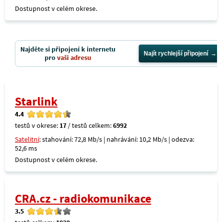
Dostupnost v celém okrese.
Najděte si připojení k internetu
Najít rychlejší připojení
pro
vaši adresu
Starlink
4.4
testů v okrese:
17
/ testů celkem:
6992
Satelitní
: stahování: 72,8 Mb/s | nahrávání: 10,2 Mb/s | odezva:
52,6 ms
Dostupnost v celém okrese.
CRA.cz - radiokomunikace
3.5