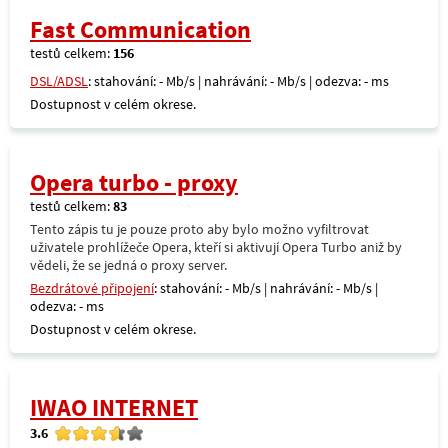
Fast Communication
testů celkem:
156
DSL/ADSL
: stahování: - Mb/s | nahrávání: - Mb/s | odezva: - ms
Dostupnost v celém okrese.
Opera turbo - proxy
testů celkem:
83
Tento zápis tu je pouze proto aby bylo možno vyfiltrovat
uživatele prohlížeče Opera, kteří si aktivují Opera Turbo aniž by
vědeli, že se jedná o proxy server.
Bezdrátové připojení
: stahování: - Mb/s | nahrávání: - Mb/s |
odezva: - ms
Dostupnost v celém okrese.
IWAO INTERNET
3.6