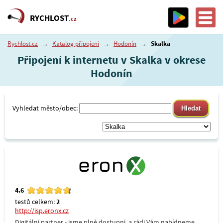
RYCHLOST
.cz
Rychlost.cz
→
Katalog připojení
→
Hodonín
→
Skalka
Připojení k internetu v Skalka v okrese
Hodonín
Vyhledat město/obec:
4.6
testů celkem:
2
http://isp.eronx.cz
Digitální partner - jsme plně dostupní, a rádi Vám nabídneme