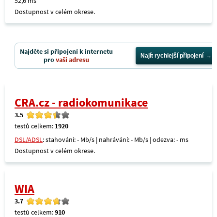
52,6 ms
Dostupnost v celém okrese.
Najděte si připojení k internetu
Najít rychlejší připojení
pro
vaši adresu
CRA.cz - radiokomunikace
3.5
testů celkem:
1920
DSL/ADSL
: stahování: - Mb/s | nahrávání: - Mb/s | odezva: - ms
Dostupnost v celém okrese.
WIA
3.7
testů celkem:
910