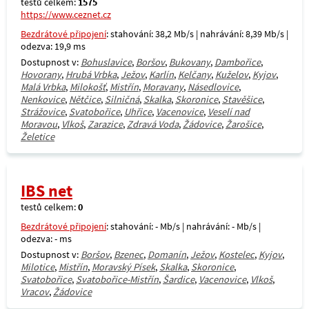
testů celkem:
1575
https://www.ceznet.cz
Bezdrátové připojení
: stahování: 38,2 Mb/s | nahrávání: 8,39 Mb/s |
odezva: 19,9 ms
Dostupnost v:
Bohuslavice
,
Boršov
,
Bukovany
,
Dambořice
,
Hovorany
,
Hrubá Vrbka
,
Ježov
,
Karlín
,
Kelčany
,
Kuželov
,
Kyjov
,
Malá Vrbka
,
Milokošť
,
Mistřín
,
Moravany
,
Násedlovice
,
Nenkovice
,
Nětčice
,
Silničná
,
Skalka
,
Skoronice
,
Stavěšice
,
Strážovice
,
Svatobořice
,
Uhřice
,
Vacenovice
,
Veselí nad
Moravou
,
Vlkoš
,
Zarazice
,
Zdravá Voda
,
Žádovice
,
Žarošice
,
Želetice
IBS net
testů celkem:
0
Bezdrátové připojení
: stahování: - Mb/s | nahrávání: - Mb/s |
odezva: - ms
Dostupnost v:
Boršov
,
Bzenec
,
Domanín
,
Ježov
,
Kostelec
,
Kyjov
,
Milotice
,
Mistřín
,
Moravský Písek
,
Skalka
,
Skoronice
,
Svatobořice
,
Svatobořice-Mistřín
,
Šardice
,
Vacenovice
,
Vlkoš
,
Vracov
,
Žádovice