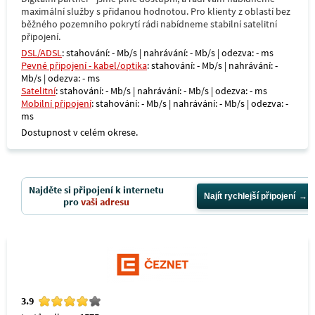
maximální služby s přidanou hodnotou. Pro klienty z oblastí bez
běžného pozemního pokrytí rádi nabídneme stabilní satelitní
připojení.
DSL/ADSL
: stahování: - Mb/s | nahrávání: - Mb/s | odezva: - ms
Pevné připojení - kabel/optika
: stahování: - Mb/s | nahrávání: -
Mb/s | odezva: - ms
Satelitní
: stahování: - Mb/s | nahrávání: - Mb/s | odezva: - ms
Mobilní připojení
: stahování: - Mb/s | nahrávání: - Mb/s | odezva: -
ms
Dostupnost v celém okrese.
Najděte si připojení k internetu
Najít rychlejší připojení
pro
vaši adresu
3.9