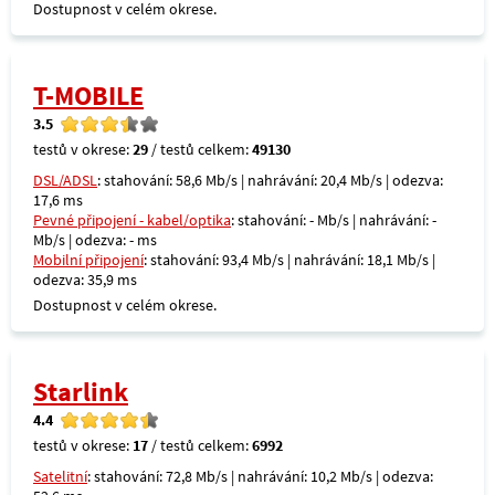
Dostupnost v celém okrese.
T-MOBILE
3.5
testů v okrese:
29
/ testů celkem:
49130
DSL/ADSL
: stahování: 58,6 Mb/s | nahrávání: 20,4 Mb/s | odezva:
17,6 ms
Pevné připojení - kabel/optika
: stahování: - Mb/s | nahrávání: -
Mb/s | odezva: - ms
Mobilní připojení
: stahování: 93,4 Mb/s | nahrávání: 18,1 Mb/s |
odezva: 35,9 ms
Dostupnost v celém okrese.
Starlink
4.4
testů v okrese:
17
/ testů celkem:
6992
Satelitní
: stahování: 72,8 Mb/s | nahrávání: 10,2 Mb/s | odezva: