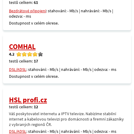
testů celkem:
61
Bezdrátové připojení
: stahování: - Mb/s | nahrávání: - Mb/s |
odezva: - ms
Dostupnost v celém okrese.
COMHAL
4.2
testů celkem:
17
DSL/ADSL
: stahování: - Mb/s | nahrávání: - Mb/s | odezva: - ms
Dostupnost v celém okrese.
HSL profi.cz
testů celkem:
12
Váš poskytovatel internetu a IPTV televize. Nabízíme stabilní
internet a kabelovou televizi pro domácnosti a firemní zákazníky
z vybraných regionů ČR.
DSL/ADSL
: stahování: - Mb/s | nahrávání: - Mb/s | odezva: - ms