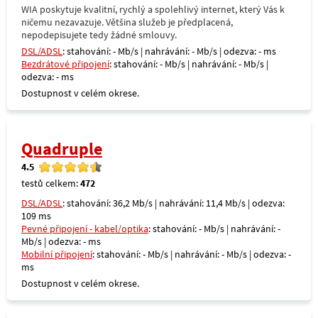
WIA poskytuje kvalitní, rychlý a spolehlivý internet, který Vás k
ničemu nezavazuje. Většina služeb je předplacená,
nepodepisujete tedy žádné smlouvy.
DSL/ADSL
: stahování: - Mb/s | nahrávání: - Mb/s | odezva: - ms
Bezdrátové připojení
: stahování: - Mb/s | nahrávání: - Mb/s |
odezva: - ms
Dostupnost v celém okrese.
Quadruple
4.5
testů celkem:
472
DSL/ADSL
: stahování: 36,2 Mb/s | nahrávání: 11,4 Mb/s | odezva:
109 ms
Pevné připojení - kabel/optika
: stahování: - Mb/s | nahrávání: -
Mb/s | odezva: - ms
Mobilní připojení
: stahování: - Mb/s | nahrávání: - Mb/s | odezva: -
ms
Dostupnost v celém okrese.