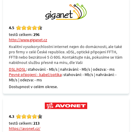
4.5
testů celkem:
296
http://www.giganet.cz
Kvalitní vysokorychlostní internet nejen do domácnosti, ale také
pro firmy v celé České republice. xDSL, optické připojení FFTH,
FFTB nebo bezrátové 5 či 60G. Kontaktujte nás, pokusíme se Vám
nabídnout službu přesně na míru, dle Vaši
DSL/ADSL
: stahování: - Mb/s | nahrávání: - Mb/s | odezva: - ms
Pevné připojení - kabel/optika
: stahování: - Mb/s | nahrávání: -
Mb/s | odezva: - ms
Dostupnost v celém okrese.
4.3
testů celkem:
213
https://avonet.cz/