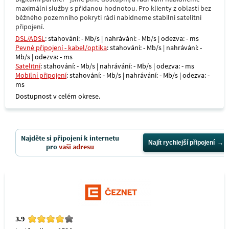
maximální služby s přidanou hodnotou. Pro klienty z oblastí bez
běžného pozemního pokrytí rádi nabídneme stabilní satelitní
připojení.
DSL/ADSL
: stahování: - Mb/s | nahrávání: - Mb/s | odezva: - ms
Pevné připojení - kabel/optika
: stahování: - Mb/s | nahrávání: -
Mb/s | odezva: - ms
Satelitní
: stahování: - Mb/s | nahrávání: - Mb/s | odezva: - ms
Mobilní připojení
: stahování: - Mb/s | nahrávání: - Mb/s | odezva: -
ms
Dostupnost v celém okrese.
Najděte si připojení k internetu
Najít rychlejší připojení
pro
vaši adresu
3.9