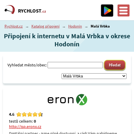
RYCHLOST
.cz
Rychlost.cz
→
Katalog připojení
→
Hodonín
→
Malá Vrbka
Připojení k internetu v Malá Vrbka v okrese
Hodonín
Vyhledat město/obec:
4.6
testů celkem:
0
http://isp.eronx.cz
Digitální partner - jsme plně dostupní, a rádi Vám nabídneme