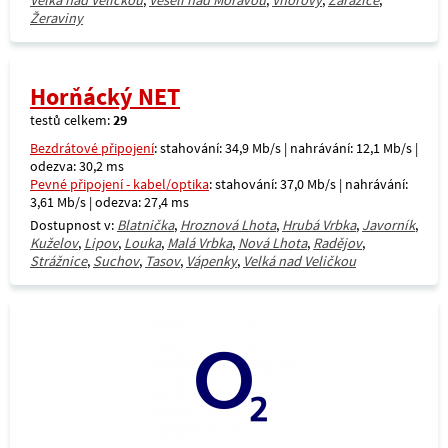
Velká nad Veličkou
,
Veselí nad Moravou
,
Vnorovy
,
Zarazice
,
Žeraviny
Horňácký NET
testů celkem:
29
Bezdrátové připojení
: stahování: 34,9 Mb/s | nahrávání: 12,1 Mb/s |
odezva: 30,2 ms
Pevné připojení - kabel/optika
: stahování: 37,0 Mb/s | nahrávání:
3,61 Mb/s | odezva: 27,4 ms
Dostupnost v:
Blatnička
,
Hroznová Lhota
,
Hrubá Vrbka
,
Javorník
,
Kuželov
,
Lipov
,
Louka
,
Malá Vrbka
,
Nová Lhota
,
Radějov
,
Strážnice
,
Suchov
,
Tasov
,
Vápenky
,
Velká nad Veličkou