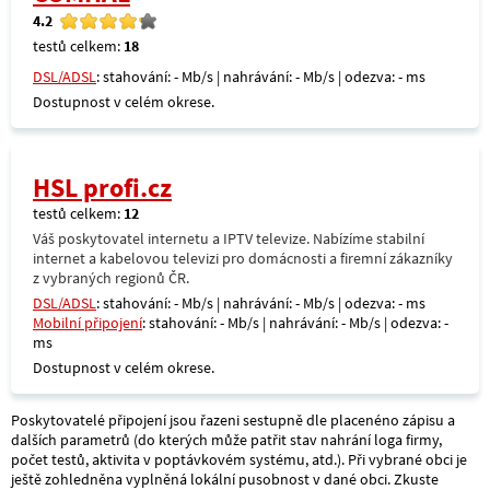
4.2
testů celkem:
18
DSL/ADSL
: stahování: - Mb/s | nahrávání: - Mb/s | odezva: - ms
Dostupnost v celém okrese.
HSL profi.cz
testů celkem:
12
Váš poskytovatel internetu a IPTV televize. Nabízíme stabilní
internet a kabelovou televizi pro domácnosti a firemní zákazníky
z vybraných regionů ČR.
DSL/ADSL
: stahování: - Mb/s | nahrávání: - Mb/s | odezva: - ms
Mobilní připojení
: stahování: - Mb/s | nahrávání: - Mb/s | odezva: -
ms
Dostupnost v celém okrese.
Poskytovatelé připojení jsou řazeni sestupně dle placenéno zápisu a
dalších parametrů (do kterých může patřit stav nahrání loga firmy,
počet testů, aktivita v poptávkovém systému, atd.). Při vybrané obci je
ještě zohledněna vyplněná lokální pusobnost v dané obci. Zkuste