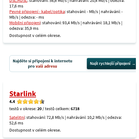
DSL/ADSL
: stahování: 58,6 Mb/s | nahrávání: 20,4 Mb/s | odezva:
17,6 ms
Pevné připojení - kabel/optika
: stahování: - Mb/s | nahrávání: -
Mb/s | odezva: - ms
Mobilní připojení
: stahování: 93,4 Mb/s | nahrávání: 18,1 Mb/s |
odezva: 35,9 ms
Dostupnost v celém okrese.
Najděte si připojení k internetu
Najít rychlejší připojení
pro
vaši adresu
Starlink
4.4
testů v okrese:
20
/ testů celkem:
6718
Satelitní
: stahování: 72,8 Mb/s | nahrávání: 10,2 Mb/s | odezva:
52,6 ms
Dostupnost v celém okrese.