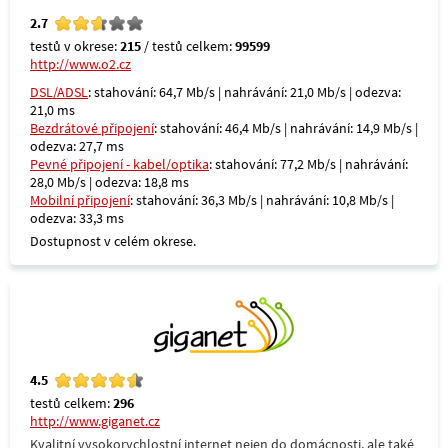
2.7
testů v okrese:
215
/ testů celkem:
99599
http://www.o2.cz
DSL/ADSL
: stahování: 64,7 Mb/s | nahrávání: 21,0 Mb/s | odezva:
21,0 ms
Bezdrátové připojení
: stahování: 46,4 Mb/s | nahrávání: 14,9 Mb/s |
odezva: 27,7 ms
Pevné připojení - kabel/optika
: stahování: 77,2 Mb/s | nahrávání:
28,0 Mb/s | odezva: 18,8 ms
Mobilní připojení
: stahování: 36,3 Mb/s | nahrávání: 10,8 Mb/s |
odezva: 33,3 ms
Dostupnost v celém okrese.
4.5
testů celkem:
296
http://www.giganet.cz
Kvalitní vysokorychlostní internet nejen do domácnosti, ale také