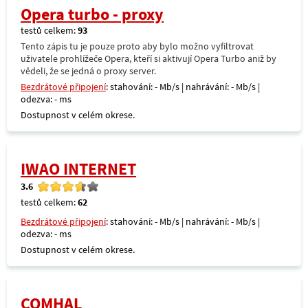
Opera turbo - proxy
testů celkem:
93
Tento zápis tu je pouze proto aby bylo možno vyfiltrovat
uživatele prohlížeče Opera, kteří si aktivují Opera Turbo aniž by
vědeli, že se jedná o proxy server.
Bezdrátové připojení
: stahování: - Mb/s | nahrávání: - Mb/s |
odezva: - ms
Dostupnost v celém okrese.
IWAO INTERNET
3.6
testů celkem:
62
Bezdrátové připojení
: stahování: - Mb/s | nahrávání: - Mb/s |
odezva: - ms
Dostupnost v celém okrese.
COMHAL