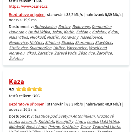
testů celkem:
1584
https://www.ceznet.cz
Bezdrátové připojení
: stahování: 38,2 Mb/s | nahrávání: 8,39 Mb/s |
odezva: 19,9 ms
Dostupnost v:
Bohuslavice
,
Boršov
,
Bukovany
,
Dambořice
,
Hovorany
,
Hrubá Vrbka
,
Ježov
,
Karlín
,
Kelčany
,
Kuželov
,
Kyjov
,
Malá Vrbka
,
Milokošť
,
Mistřín
,
Moravany
,
Násedlovice
,
Nenkovice
,
Nětčice
,
Silničná
,
Skalka
,
Skoronice
,
Stavěšice
,
Strážovice
,
Svatobořice
,
Uhřice
,
Vacenovice
,
Veselí nad
Moravou
,
Vlkoš
,
Zarazice
,
Zdravá Voda
,
Žádovice
,
Žarošice
,
Želetice
Kaza
4.9
testů celkem:
206
Bezdrátové připojení
: stahování: 83,3 Mb/s | nahrávání: 48,0 Mb/s |
odezva: 16,5 ms
Dostupnost v:
Blatnice pod Svatým Antonínkem
,
Hroznová
Lhota
,
Javorník
,
Kněždub
,
Kozojídky
,
Lipov
,
Louka
,
Malá Vrbka
,
Milokošť
,
Nová Lhota
,
Petrov
,
Strážnice
,
Tasov
,
Tvarožná Lhota
,