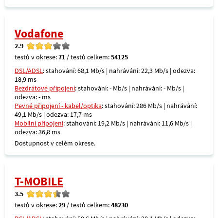
Vodafone
2.9
testů v okrese:
71
/ testů celkem:
54125
DSL/ADSL
: stahování: 68,1 Mb/s | nahrávání: 22,3 Mb/s | odezva:
18,9 ms
Bezdrátové připojení
: stahování: - Mb/s | nahrávání: - Mb/s |
odezva: - ms
Pevné připojení - kabel/optika
: stahování: 286 Mb/s | nahrávání:
49,1 Mb/s | odezva: 17,7 ms
Mobilní připojení
: stahování: 19,2 Mb/s | nahrávání: 11,6 Mb/s |
odezva: 36,8 ms
Dostupnost v celém okrese.
T-MOBILE
3.5
testů v okrese:
29
/ testů celkem:
48230