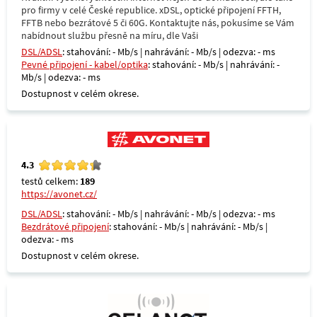
pro firmy v celé České republice. xDSL, optické připojení FFTH,
FFTB nebo bezrátové 5 či 60G. Kontaktujte nás, pokusíme se Vám
nabídnout službu přesně na míru, dle Vaši
DSL/ADSL
: stahování: - Mb/s | nahrávání: - Mb/s | odezva: - ms
Pevné připojení - kabel/optika
: stahování: - Mb/s | nahrávání: -
Mb/s | odezva: - ms
Dostupnost v celém okrese.
4.3
testů celkem:
189
https://avonet.cz/
DSL/ADSL
: stahování: - Mb/s | nahrávání: - Mb/s | odezva: - ms
Bezdrátové připojení
: stahování: - Mb/s | nahrávání: - Mb/s |
odezva: - ms
Dostupnost v celém okrese.