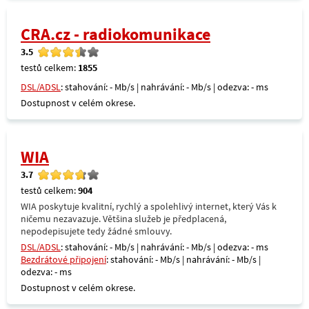
CRA.cz - radiokomunikace
3.5
testů celkem:
1855
DSL/ADSL
: stahování: - Mb/s | nahrávání: - Mb/s | odezva: - ms
Dostupnost v celém okrese.
WIA
3.7
testů celkem:
904
WIA poskytuje kvalitní, rychlý a spolehlivý internet, který Vás k
ničemu nezavazuje. Většina služeb je předplacená,
nepodepisujete tedy žádné smlouvy.
DSL/ADSL
: stahování: - Mb/s | nahrávání: - Mb/s | odezva: - ms
Bezdrátové připojení
: stahování: - Mb/s | nahrávání: - Mb/s |
odezva: - ms
Dostupnost v celém okrese.