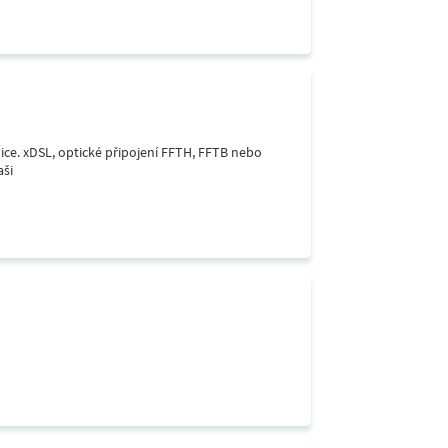
lice. xDSL, optické připojení FFTH, FFTB nebo
aši