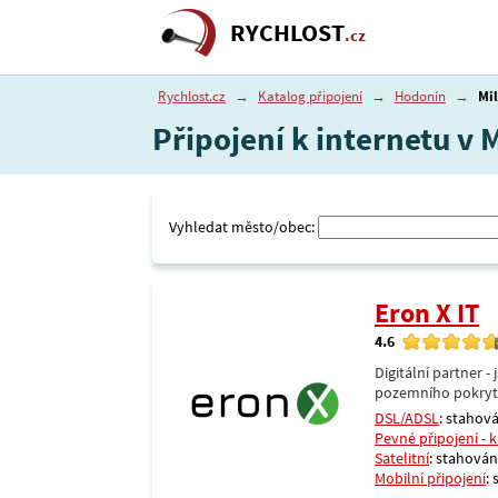
RYCHLOST
.cz
Rychlost.cz
→
Katalog připojení
→
Hodonín
→
Mi
Připojení k internetu v
Vyhledat město/obec:
Eron X IT
4.6
Digitální partner 
pozemního pokrytí 
DSL/ADSL
: stahová
Pevné připojení - 
Satelitní
: stahování
Mobilní připojení
: