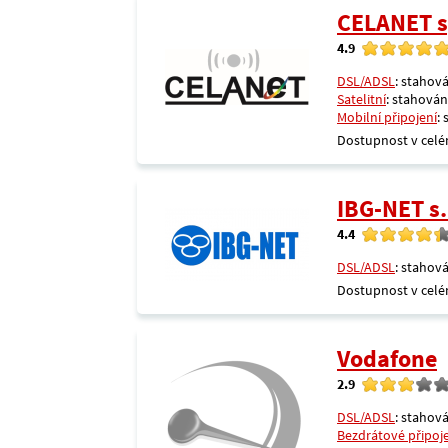
CELANET sp
4.9
DSL/ADSL
: stahová
Satelitní
: stahování
Mobilní připojení
:
Dostupnost v celé
IBG-NET s.
4.4
DSL/ADSL
: stahová
Dostupnost v celé
Vodafone
2.9
DSL/ADSL
: stahová
Bezdrátové připoj