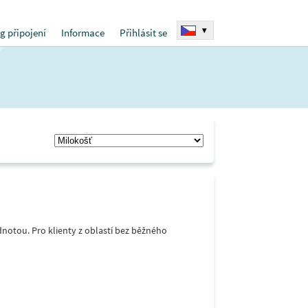
▾
g připojení
Informace
Přihlásit se
notou. Pro klienty z oblastí bez běžného