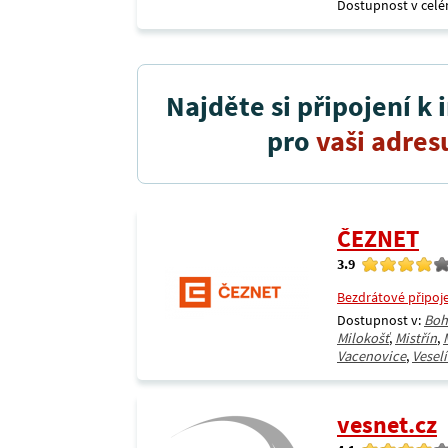
Dostupnost v celé
Najděte si připojení k 
pro
vaši adres
ČEZNET
3.9
Bezdrátové připoj
Dostupnost v:
Boh
Milokošť
,
Mistřín
,
Vacenovice
,
Vesel
vesnet.cz