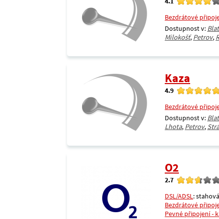
4.1
Bezdrátové připoj
Dostupnost v:
Bla
Milokošť
,
Petrov
,
R
Kaza
4.9
Bezdrátové připoj
Dostupnost v:
Bla
Lhota
,
Petrov
,
Str
O2
2.7
DSL/ADSL
: stahová
Bezdrátové připoj
Pevné připojení - 