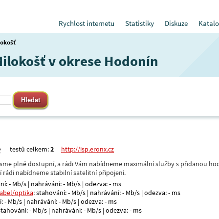
Rychlost internetu
Statistiky
Diskuze
Katalo
lokošť
 Milokošť v okrese Hodonín
testů celkem:
2
http://isp.eronx.cz
- jsme plně dostupní, a rádi Vám nabídneme maximální služby s přidanou hod
rádi nabídneme stabilní satelitní připojení.
ní: - Mb/s | nahrávání: - Mb/s | odezva: - ms
kabel/optika
: stahování: - Mb/s | nahrávání: - Mb/s | odezva: - ms
: - Mb/s | nahrávání: - Mb/s | odezva: - ms
 stahování: - Mb/s | nahrávání: - Mb/s | odezva: - ms