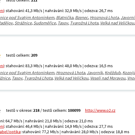
testů celkem:
212
ení
: stahování: 41,3 Mb/s | nahrávání: 32,9 Mb/s | odezva: 26,7 ms
tnice pod Svatým Antonínkem
,
Blatnička
,
Bzenec
,
Hroznová Lhota
,
Javorní
adějov
,
Strážnice
,
Sudoměřice
,
Tasov
,
Tvarožná Lhota
,
Velká nad Veličkou
testů celkem:
209
ení
: stahování: 83,3 Mb/s | nahrávání: 48,0 Mb/s | odezva: 16,5 ms
tnice pod Svatým Antonínkem
,
Hroznová Lhota
,
Javorník
,
Kněždub
,
Kozojí
ážnice
,
Tasov
,
Tvarožná Lhota
,
Velká nad Veličkou
,
Veselí nad Moravou
,
Vno
testů v okrese:
218
/ testů celkem:
100099
http://www.o2.cz
ní: 64,7 Mb/s | nahrávání: 21,0 Mb/s | odezva: 21,0 ms
ení
: stahování: 46,4 Mb/s | nahrávání: 14,9 Mb/s | odezva: 27,7 ms
kabel/optika
: stahování: 77,2 Mb/s | nahrávání: 28,0 Mb/s | odezva: 18,8 ms