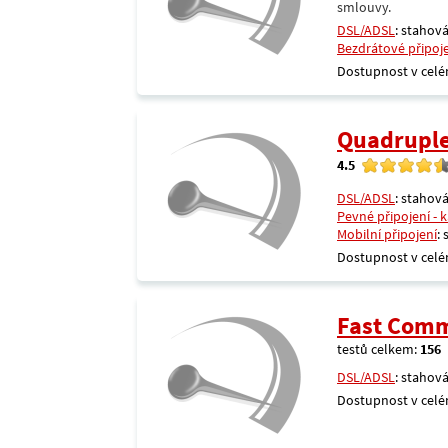
smlouvy.
DSL/ADSL
: stahová
Bezdrátové připoj
Dostupnost v celé
Quadrupl
4.5
DSL/ADSL
: stahová
Pevné připojení - 
Mobilní připojení
:
Dostupnost v celé
Fast Comm
testů celkem:
156
DSL/ADSL
: stahová
Dostupnost v celé