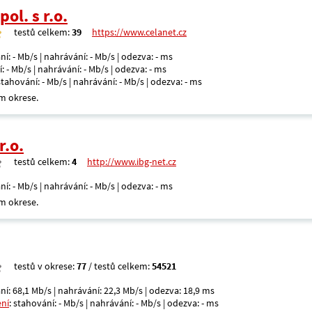
ol. s r.o.
testů celkem:
39
https://www.celanet.cz
ní: - Mb/s | nahrávání: - Mb/s | odezva: - ms
: - Mb/s | nahrávání: - Mb/s | odezva: - ms
 stahování: - Mb/s | nahrávání: - Mb/s | odezva: - ms
m okrese.
r.o.
testů celkem:
4
http://www.ibg-net.cz
ní: - Mb/s | nahrávání: - Mb/s | odezva: - ms
m okrese.
testů v okrese:
77
/ testů celkem:
54521
ní: 68,1 Mb/s | nahrávání: 22,3 Mb/s | odezva: 18,9 ms
ení
: stahování: - Mb/s | nahrávání: - Mb/s | odezva: - ms