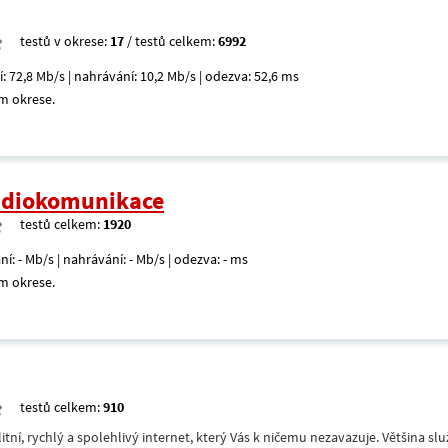
testů v okrese:
17
/ testů celkem:
6992
í: 72,8 Mb/s | nahrávání: 10,2 Mb/s | odezva: 52,6 ms
m okrese.
radiokomunikace
testů celkem:
1920
ní: - Mb/s | nahrávání: - Mb/s | odezva: - ms
m okrese.
testů celkem:
910
itní, rychlý a spolehlivý internet, který Vás k ničemu nezavazuje. Většina s