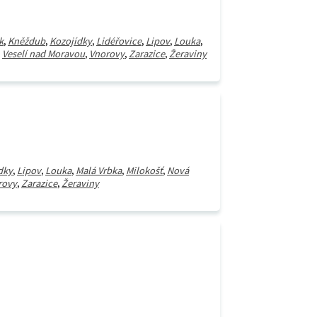
k
,
Kněždub
,
Kozojídky
,
Lidéřovice
,
Lipov
,
Louka
,
,
Veselí nad Moravou
,
Vnorovy
,
Zarazice
,
Žeraviny
dky
,
Lipov
,
Louka
,
Malá Vrbka
,
Milokošť
,
Nová
rovy
,
Zarazice
,
Žeraviny