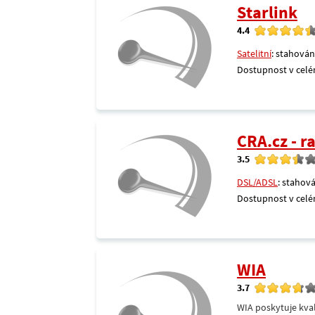
Starlink
4.4
Satelitní
: stahován
Dostupnost v celé
CRA.cz - 
3.5
DSL/ADSL
: stahová
Dostupnost v celé
WIA
3.7
WIA poskytuje kval