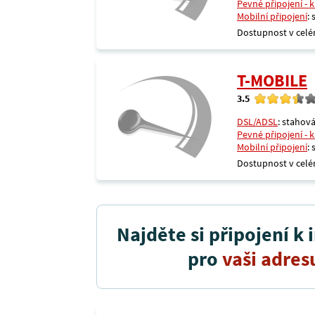
Pevné připojení - 
Mobilní připojení
:
Dostupnost v celé
T-MOBILE
3.5
DSL/ADSL
: stahová
Pevné připojení - 
Mobilní připojení
:
Dostupnost v celé
Najděte si připojení k 
pro
vaši adres