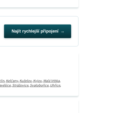
Najít rychlejší připojení
lín
,
Kelčany
,
Kuželov
,
Kyjov
,
Malá Vrbka
,
avěšice
,
Strážovice
,
Svatobořice
,
Uhřice
,