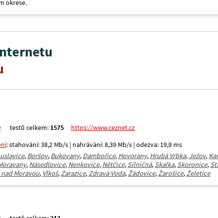
m okrese.
internetu
u
testů celkem:
1575
https://www.ceznet.cz
ení
: stahování: 38,2 Mb/s | nahrávání: 8,39 Mb/s | odezva: 19,9 ms
uslavice
,
Boršov
,
Bukovany
,
Dambořice
,
Hovorany
,
Hrubá Vrbka
,
Ježov
,
Kar
Moravany
,
Násedlovice
,
Nenkovice
,
Nětčice
,
Silničná
,
Skalka
,
Skoronice
,
St
í nad Moravou
,
Vlkoš
,
Zarazice
,
Zdravá Voda
,
Žádovice
,
Žarošice
,
Želetice