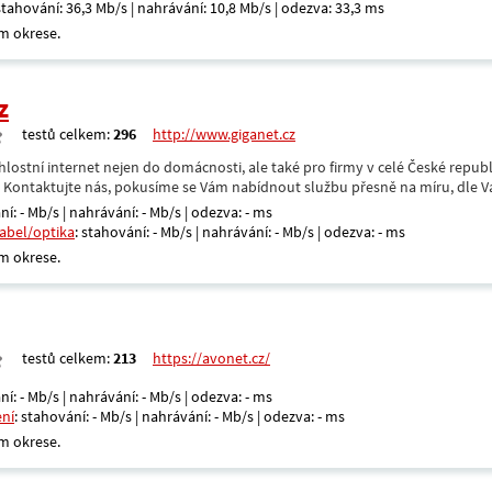
 stahování: 36,3 Mb/s | nahrávání: 10,8 Mb/s | odezva: 33,3 ms
m okrese.
z
testů celkem:
296
http://www.giganet.cz
hlostní internet nejen do domácnosti, ale také pro firmy v celé České repub
. Kontaktujte nás, pokusíme se Vám nabídnout službu přesně na míru, dle V
ní: - Mb/s | nahrávání: - Mb/s | odezva: - ms
kabel/optika
: stahování: - Mb/s | nahrávání: - Mb/s | odezva: - ms
m okrese.
testů celkem:
213
https://avonet.cz/
ní: - Mb/s | nahrávání: - Mb/s | odezva: - ms
ení
: stahování: - Mb/s | nahrávání: - Mb/s | odezva: - ms
m okrese.