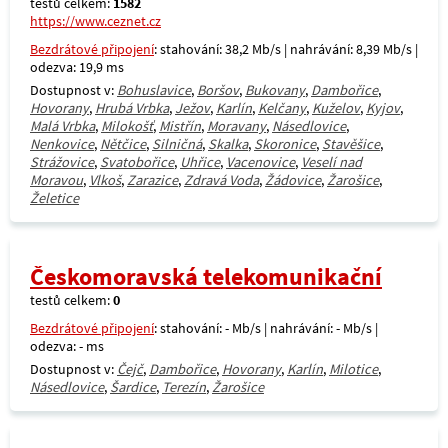
testů celkem:
1582
https://www.ceznet.cz
Bezdrátové připojení
: stahování: 38,2 Mb/s | nahrávání: 8,39 Mb/s |
odezva: 19,9 ms
Dostupnost v:
Bohuslavice
,
Boršov
,
Bukovany
,
Dambořice
,
Hovorany
,
Hrubá Vrbka
,
Ježov
,
Karlín
,
Kelčany
,
Kuželov
,
Kyjov
,
Malá Vrbka
,
Milokošť
,
Mistřín
,
Moravany
,
Násedlovice
,
Nenkovice
,
Nětčice
,
Silničná
,
Skalka
,
Skoronice
,
Stavěšice
,
Strážovice
,
Svatobořice
,
Uhřice
,
Vacenovice
,
Veselí nad
Moravou
,
Vlkoš
,
Zarazice
,
Zdravá Voda
,
Žádovice
,
Žarošice
,
Želetice
Českomoravská telekomunikační
testů celkem:
0
Bezdrátové připojení
: stahování: - Mb/s | nahrávání: - Mb/s |
odezva: - ms
Dostupnost v:
Čejč
,
Dambořice
,
Hovorany
,
Karlín
,
Milotice
,
Násedlovice
,
Šardice
,
Terezín
,
Žarošice