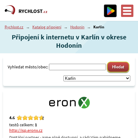
RYCHLOST
.cz
Rychlost.cz
→
Katalog připojení
→
Hodonín
→
Karlín
Připojení k internetu v Karlín v okrese
Hodonín
Vyhledat město/obec:
4.6
testů celkem:
1
http://isp.eronx.cz
Digitální partner - jsme plně dostupní, a rádi Vám nabídneme