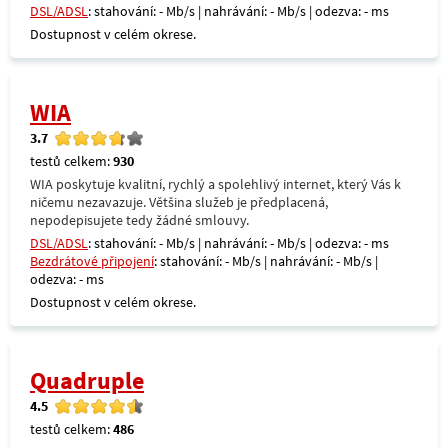
DSL/ADSL
: stahování: - Mb/s | nahrávání: - Mb/s | odezva: - ms
Dostupnost v celém okrese.
WIA
3.7
testů celkem:
930
WIA poskytuje kvalitní, rychlý a spolehlivý internet, který Vás k
ničemu nezavazuje. Většina služeb je předplacená,
nepodepisujete tedy žádné smlouvy.
DSL/ADSL
: stahování: - Mb/s | nahrávání: - Mb/s | odezva: - ms
Bezdrátové připojení
: stahování: - Mb/s | nahrávání: - Mb/s |
odezva: - ms
Dostupnost v celém okrese.
Quadruple
4.5
testů celkem:
486