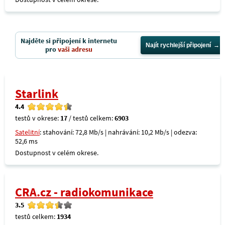
Najděte si připojení k internetu
Najít rychlejší připojení
pro
vaši adresu
Starlink
4.4
testů v okrese:
17
/ testů celkem:
6903
Satelitní
: stahování: 72,8 Mb/s | nahrávání: 10,2 Mb/s | odezva:
52,6 ms
Dostupnost v celém okrese.
CRA.cz - radiokomunikace
3.5
testů celkem:
1934