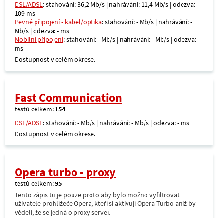
DSL/ADSL
: stahování: 36,2 Mb/s | nahrávání: 11,4 Mb/s | odezva:
109 ms
Pevné připojení - kabel/optika
: stahování: - Mb/s | nahrávání: -
Mb/s | odezva: - ms
Mobilní připojení
: stahování: - Mb/s | nahrávání: - Mb/s | odezva: -
ms
Dostupnost v celém okrese.
Fast Communication
testů celkem:
154
DSL/ADSL
: stahování: - Mb/s | nahrávání: - Mb/s | odezva: - ms
Dostupnost v celém okrese.
Opera turbo - proxy
testů celkem:
95
Tento zápis tu je pouze proto aby bylo možno vyfiltrovat
uživatele prohlížeče Opera, kteří si aktivují Opera Turbo aniž by
vědeli, že se jedná o proxy server.