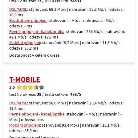
testů v okrese:
72
/ testů celkem:
54533
DSL/ADSL
: stahování: 68,1 Mb/s | nahrávání: 22,3 Mb/s | odezva:
18,9 ms
Bezdrátové připojení
: stahování: - Mb/s | nahrávání: - Mb/s |
odezva: - ms
Pevné připojení - kabel/optika
: stahování: 286 Mb/s | nahrávání:
49,1 Mb/s | odezva: 17,7 ms
Mobilní připojení
: stahování: 19,2 Mb/s | nahrávání: 11,6 Mb/s |
odezva: 36,8 ms
Dostupnost v celém okrese.
T-MOBILE
3.5
testů v okrese:
28
/ testů celkem:
48875
DSL/ADSL
: stahování: 58,6 Mb/s | nahrávání: 20,4 Mb/s | odezva:
17,6 ms
Pevné připojení - kabel/optika
: stahování: - Mb/s | nahrávání: -
Mb/s | odezva: - ms
Mobilní připojení
: stahování: 93,4 Mb/s | nahrávání: 18,1 Mb/s |
odezva: 35,9 ms
Dostupnost v celém okrese.