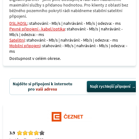
maximální služby s přidanou hodnotou. Pro klienty z oblastí bez
běžného pozemního pokrytí rádi nabídneme stabilní satelitní
připojení.
DSL/ADSL
: stahování: - Mb/s | nahrávání: - Mb/s | odezva: - ms
Pevné připojení - kabel/optika
: stahování: - Mb/s | nahrávání: -
Mb/s | odezva: - ms
Satelitní
: stahování: - Mb/s | nahrávání: - Mb/s | odezva: - ms
Mobilní připojení
: stahování: - Mb/s | nahrávání: - Mb/s | odezva: -
ms
Dostupnost v celém okrese.
Najděte si připojení k internetu
Najít rychlejší připojení
pro
vaši adresu
3.9