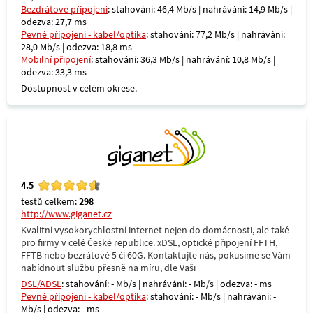
Bezdrátové připojení
: stahování: 46,4 Mb/s | nahrávání: 14,9 Mb/s |
odezva: 27,7 ms
Pevné připojení - kabel/optika
: stahování: 77,2 Mb/s | nahrávání:
28,0 Mb/s | odezva: 18,8 ms
Mobilní připojení
: stahování: 36,3 Mb/s | nahrávání: 10,8 Mb/s |
odezva: 33,3 ms
Dostupnost v celém okrese.
4.5
testů celkem:
298
http://www.giganet.cz
Kvalitní vysokorychlostní internet nejen do domácnosti, ale také
pro firmy v celé České republice. xDSL, optické připojení FFTH,
FFTB nebo bezrátové 5 či 60G. Kontaktujte nás, pokusíme se Vám
nabídnout službu přesně na míru, dle Vaši
DSL/ADSL
: stahování: - Mb/s | nahrávání: - Mb/s | odezva: - ms
Pevné připojení - kabel/optika
: stahování: - Mb/s | nahrávání: -
Mb/s | odezva: - ms