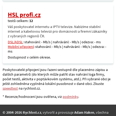
HSL profi.cz
testů celkem:
12
Váš poskytovatel internetu a IPTV televize. Nabízíme stabilní
internet a kabelovou televizi pro domácnosti a firemní zákazníky
z vybraných regionů ČR.
DSL/ADSL
: stahování: - Mb/s | nahrávání: - Mb/s | odezva: - ms
Mobilní připojení
: stahování: - Mb/s | nahrávání: - Mb/s | odezva: -
ms
Dostupnost v celém okrese.
Poskytovatelé připojení jsou řazeni sestupně dle placenéno zápisu a
dalších parametrů (do kterých může patřit stav nahrání loga firmy,
počet testů, aktivita v poptávkovém systému, atd.). Při vybrané obci je
ještě zohledněna vyplněná lokální pusobnost v dané obci. Zkuste
speedtest
na rychlost.cz.
* Recenze/hodnocení jsou ověřena, viz
podmínky
.
© 2004-2026 Rychlost.cz
, vytvořil a provozuje
Adam Haken
, všechna