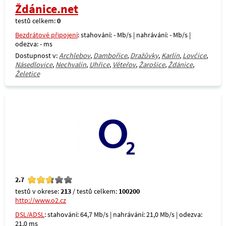
Ždánice.net
testů celkem:
0
Bezdrátové připojení
: stahování: - Mb/s | nahrávání: - Mb/s |
odezva: - ms
Dostupnost v:
Archlebov
,
Dambořice
,
Dražůvky
,
Karlín
,
Lovčice
,
Násedlovice
,
Nechvalín
,
Uhřice
,
Věteřov
,
Žarošice
,
Ždánice
,
Želetice
2.7
testů v okrese:
213
/ testů celkem:
100200
http://www.o2.cz
DSL/ADSL
: stahování: 64,7 Mb/s | nahrávání: 21,0 Mb/s | odezva:
21,0 ms