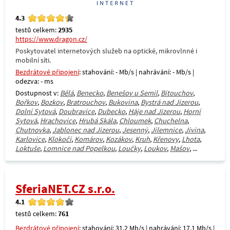
4.3
testů celkem:
2935
https://www.dragon.cz/
Poskytovatel internetových služeb na optické, mikrovlnné i
mobilní síti.
Bezdrátové připojení
: stahování: - Mb/s | nahrávání: - Mb/s |
odezva: - ms
Dostupnost v:
Bělá
,
Benecko
,
Benešov u Semil
,
Bítouchov
,
Bořkov
,
Bozkov
,
Bratrouchov
,
Bukovina
,
Bystrá nad Jizerou
,
Dolní Sytová
,
Doubravice
,
Dubecko
,
Háje nad Jizerou
,
Horní
Sytová
,
Hrachovice
,
Hrubá Skála
,
Chloumek
,
Chuchelna
,
Chutnovka
,
Jablonec nad Jizerou
,
Jesenný
,
Jilemnice
,
Jivina
,
Karlovice
,
Klokočí
,
Komárov
,
Kozákov
,
Kruh
,
Křenovy
,
Lhota
,
Loktuše
,
Lomnice nad Popelkou
,
Loučky
,
Loukov
,
Mašov
, ...
SferiaNET.CZ s.r.o.
4.1
testů celkem:
761
Bezdrátové připojení
: stahování: 31,2 Mb/s | nahrávání: 17,1 Mb/s |