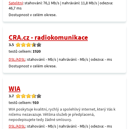
Satelitní
: stahování: 76,1 Mb/s | nahrávání: 11,8 Mb/s | odezva:
46,7 ms
Dostupnost v celém okrese.
CRA.cz - radiokomunikace
3.5
testů celkem:
1920
DSL/ADSL
: stahování: - Mb/s | nahrávání: - Mb/s | odezva: - ms
Dostupnost v celém okrese.
WIA
3.7
testů celkem:
910
WIA poskytuje kvalitní, rychlý a spolehlivý internet, který Vás k
ničemu nezavazuje. Většina služeb je předplacená,
nepodepisujete tedy žádné smlouvy.
DSL/ADSL
: stahování: - Mb/s | nahrávání: - Mb/s | odezva: - ms