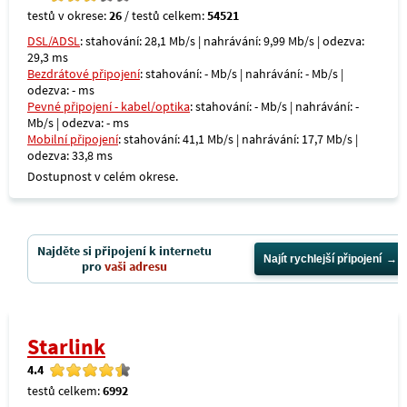
testů v okrese:
26
/ testů celkem:
54521
DSL/ADSL
: stahování: 28,1 Mb/s | nahrávání: 9,99 Mb/s | odezva:
29,3 ms
Bezdrátové připojení
: stahování: - Mb/s | nahrávání: - Mb/s |
odezva: - ms
Pevné připojení - kabel/optika
: stahování: - Mb/s | nahrávání: -
Mb/s | odezva: - ms
Mobilní připojení
: stahování: 41,1 Mb/s | nahrávání: 17,7 Mb/s |
odezva: 33,8 ms
Dostupnost v celém okrese.
Najděte si připojení k internetu
Najít rychlejší připojení
pro
vaši adresu
Starlink
4.4
testů celkem:
6992