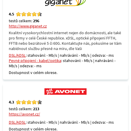
4.5
testů celkem:
296
http://www.giganet.cz
Kvalitní vysokorychlostní internet nejen do domácnosti, ale také
pro firmy v celé České republice. xDSL, optické připojení FFTH,
FFTB nebo bezrátové 5 či 60G. Kontaktujte nás, pokusíme se Vám
nabídnout službu přesně na míru, dle Vaši
DSL/ADSL
: stahování: - Mb/s | nahrávání: - Mb/s | odezva: - ms
Pevné připojení - kabel/optika
: stahování: - Mb/s | nahrávání: -
Mb/s | odezva: - ms
Dostupnost v celém okrese.
4.3
testů celkem:
213
https://avonet.cz/
DSL/ADSL
: stahování: - Mb/s | nahrávání: - Mb/s | odezva: - ms
Dostupnost v celém okrese.