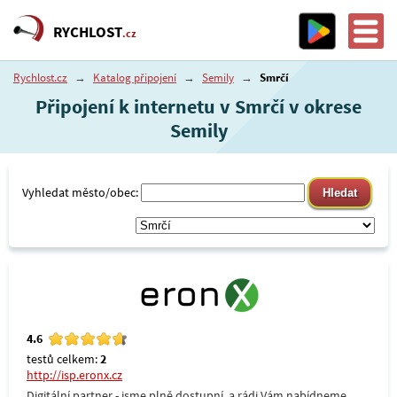
RYCHLOST
.cz
Rychlost.cz
→
Katalog připojení
→
Semily
→
Smrčí
Připojení k internetu v Smrčí v okrese
Semily
Vyhledat město/obec:
4.6
testů celkem:
2
http://isp.eronx.cz
Digitální partner - jsme plně dostupní, a rádi Vám nabídneme