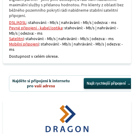
maximální služby s přidanou hodnotou. Pro klienty z oblastí bez
běžného pozemního pokrytí rádi nabídneme stabilní satelitní
připojení.
DSL/ADSL
: stahování: - Mb/s | nahrávání: - Mb/s | odezva: - ms
Pevné připojení - kabel/optika
: stahování: - Mb/s | nahrávání: -
Mb/s | odezva: - ms
Satelitní
: stahování: - Mb/s | nahrávání: - Mb/s | odezva: - ms
Mobilní připojení
: stahování: - Mb/s | nahrávání: - Mb/s | odezva: -
ms
Dostupnost v celém okrese.
Najděte si připojení k internetu
Najít rychlejší připojení
pro
vaši adresu