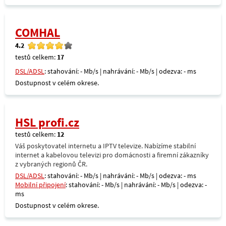
COMHAL
4.2
testů celkem:
17
DSL/ADSL
: stahování: - Mb/s | nahrávání: - Mb/s | odezva: - ms
Dostupnost v celém okrese.
HSL profi.cz
testů celkem:
12
Váš poskytovatel internetu a IPTV televize. Nabízíme stabilní
internet a kabelovou televizi pro domácnosti a firemní zákazníky
z vybraných regionů ČR.
DSL/ADSL
: stahování: - Mb/s | nahrávání: - Mb/s | odezva: - ms
Mobilní připojení
: stahování: - Mb/s | nahrávání: - Mb/s | odezva: -
ms
Dostupnost v celém okrese.