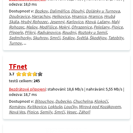
odezva: 18,0 ms
Dostupnost v:
Bozkov
,
Daliměřice
,
Dlouhý
,
Dolánky u Turnova
,
Doubravice
,
Harrachov
,
Helkovice
,
Hnanice
,
Hranice
,
Hrubá
Skála
,
Hrubý Rohozec
,
Jesenný
,
Karlovice
,
Ktová
,
Lažany
,
Malý
Rohozec
,
Mašov
,
Modřišice
,
Mokrý
,
Ohrazenice
,
Pelešany
,
Pipice
,
Přepeře
,
Příkrý
,
Radvánovice
,
Roudný
,
Roztoky u Semil
,
Sedmihorky
,
Skuhrov
,
Smrčí
,
Spálov
,
Světlá
,
Škodějov
,
Tatobity
,
Turnov
, ...
TFnet
3.7
testů celkem:
245
Bezdrátové připojení
: stahování: 18,6 Mb/s | nahrávání: 5,55 Mb/s |
odezva: 18,7 ms
Dostupnost v:
Bítouchov
,
Dubecko
,
Chuchelna
,
Klokočí
,
Komárov
,
Kvítkovice
,
Loktuše
,
Loučky
,
Mírová pod Kozákovem
,
Nová Ves
,
Pipice
,
Semily
,
Smrčí
,
Vesec
,
Záhoří