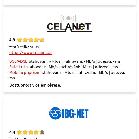
4.9
testů celkem:
39
https://www.celanet.cz
DSL/ADSL
: stahování: - Mb/s | nahrávání: - Mb/s | odezva: - ms
Satelitní
: stahování: - Mb/s | nahrávání: - Mb/s | odezva: - ms
Mobilní připojení
: stahování: - Mb/s | nahrávání: - Mb/s | odezva: -
ms
Dostupnost v celém okrese.
4.4