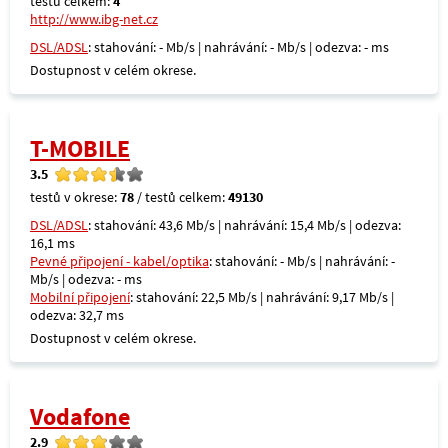
testů celkem:
4
http://www.ibg-net.cz
DSL/ADSL
: stahování: - Mb/s | nahrávání: - Mb/s | odezva: - ms
Dostupnost v celém okrese.
T-MOBILE
3.5
testů v okrese:
78
/ testů celkem:
49130
DSL/ADSL
: stahování: 43,6 Mb/s | nahrávání: 15,4 Mb/s | odezva:
16,1 ms
Pevné připojení - kabel/optika
: stahování: - Mb/s | nahrávání: -
Mb/s | odezva: - ms
Mobilní připojení
: stahování: 22,5 Mb/s | nahrávání: 9,17 Mb/s |
odezva: 32,7 ms
Dostupnost v celém okrese.
Vodafone
2.9