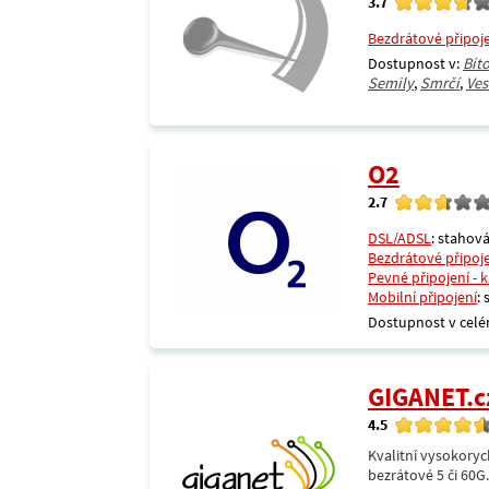
3.7
Bezdrátové připoj
Dostupnost v:
Bít
Semily
,
Smrčí
,
Ves
O2
2.7
DSL/ADSL
: stahová
Bezdrátové připoj
Pevné připojení - 
Mobilní připojení
:
Dostupnost v celé
GIGANET.c
4.5
Kvalitní vysokoryc
bezrátové 5 či 60G