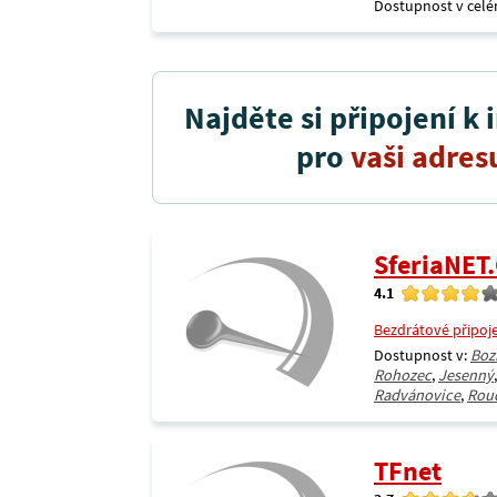
Dostupnost v celé
Najděte si připojení k 
pro
vaši adres
SferiaNET.
4.1
Bezdrátové připoj
Dostupnost v:
Boz
Rohozec
,
Jesenný
Radvánovice
,
Rou
TFnet