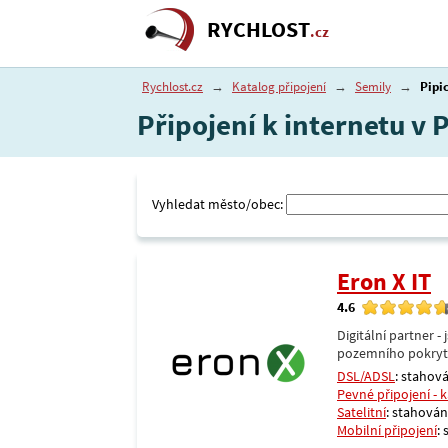
RYCHLOST
.cz
Rychlost.cz
→
Katalog připojení
→
Semily
→
Pipi
Připojení k internetu v 
Vyhledat město/obec:
Eron X IT
4.6
Digitální partner 
pozemního pokrytí 
DSL/ADSL
: stahová
Pevné připojení - 
Satelitní
: stahování
Mobilní připojení
: