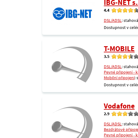
IBG-NET s.
4.4
DSL/ADSL
: stahová
Dostupnost v celé
T-MOBILE
3.5
DSL/ADSL
: stahová
Pevné připojení - 
Mobilní připojení
:
Dostupnost v celé
Vodafone
2.9
DSL/ADSL
: stahová
Bezdrátové připoj
Pevné připojení - 