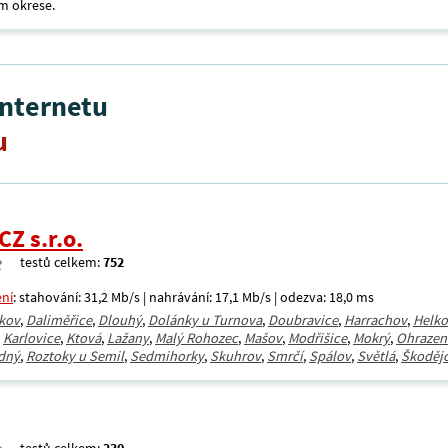
m okrese.
internetu
u
CZ s.r.o.
testů celkem:
752
ení
: stahování: 31,2 Mb/s | nahrávání: 17,1 Mb/s | odezva: 18,0 ms
kov
,
Daliměřice
,
Dlouhý
,
Dolánky u Turnova
,
Doubravice
,
Harrachov
,
Helko
,
Karlovice
,
Ktová
,
Lažany
,
Malý Rohozec
,
Mašov
,
Modřišice
,
Mokrý
,
Ohrazen
dný
,
Roztoky u Semil
,
Sedmihorky
,
Skuhrov
,
Smrčí
,
Spálov
,
Světlá
,
Škoděj