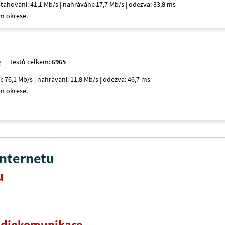
 stahování: 41,1 Mb/s | nahrávání: 17,7 Mb/s | odezva: 33,8 ms
m okrese.
testů celkem:
6965
í: 76,1 Mb/s | nahrávání: 11,8 Mb/s | odezva: 46,7 ms
m okrese.
internetu
u
radiokomunikace