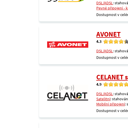
DSL/ADSL
: stahová
Pevné připojení - 
Dostupnost v celé
AVONET
4.3
DSL/ADSL
: stahová
Dostupnost v celé
CELANET sp
4.9
DSL/ADSL
: stahová
Satelitní
: stahování
Mobilní připojení
:
Dostupnost v celé