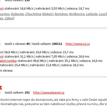
testů celkem:
230
ení
: stahování: 18,6 Mb/s | nahrávání: 5,55 Mb/s | odezva: 18,7 ms
ouchov
,
Dubecko
,
Chuchelna
,
Klokočí
,
Komárov
,
Kvítkovice
,
Loktuše
,
Louč
ec
,
Záhoří
testů v okrese:
49
/ testů celkem:
100112
http://www.o2.cz
ní: 58,9 Mb/s | nahrávání: 19,6 Mb/s | odezva: 15,7 ms
ení
: stahování: 31,1 Mb/s | nahrávání: 7,05 Mb/s | odezva: 26,9 ms
kabel/optika
: stahování: 96,6 Mb/s | nahrávání: 35,1 Mb/s | odezva: 16,0 ms
 stahování: 25,4 Mb/s | nahrávání: 11,6 Mb/s | odezva: 28,3 ms
m okrese.
z
testů celkem:
292
http://www.giganet.cz
hlostní internet nejen do domácnosti, ale také pro firmy v celé České repub
. Kontaktujte nás, pokusíme se Vám nabídnout službu přesně na míru, dle V