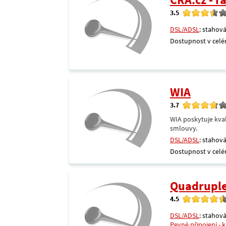
3.5
DSL/ADSL
: stahová
Dostupnost v celé
WIA
3.7
WIA poskytuje kval
smlouvy.
DSL/ADSL
: stahová
Dostupnost v celé
Quadrupl
4.5
DSL/ADSL
: stahová
Pevné připojení - 