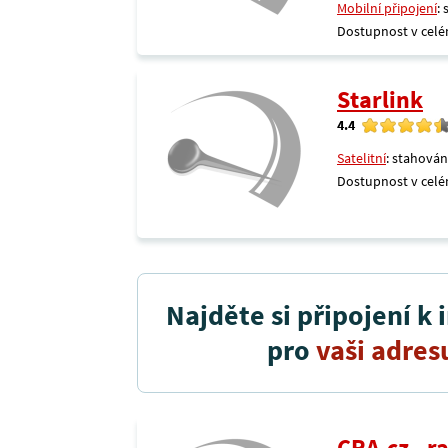
Mobilní připojení
:
Dostupnost v celé
Starlink
4.4
Satelitní
: stahován
Dostupnost v celé
Najděte si připojení k 
pro
vaši adres
CRA.cz - 