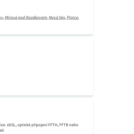
ky
,
Mírová pod Kozákovem
,
Nová Ves
,
Pipice
,
lice. xDSL, optické připojení FFTH, FFTB nebo
aši