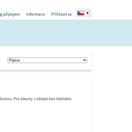
▾
g připojení
Informace
Přihlásit se
notou. Pro klienty z oblastí bez běžného