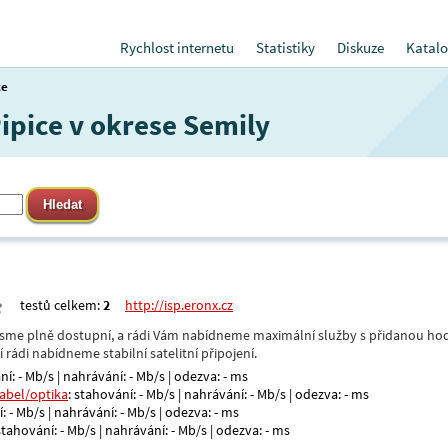
Rychlost internetu
Statistiky
Diskuze
Katalo
ce
Pipice v okrese Semily
testů celkem:
2
http://isp.eronx.cz
- jsme plně dostupní, a rádi Vám nabídneme maximální služby s přidanou hod
rádi nabídneme stabilní satelitní připojení.
ní: - Mb/s | nahrávání: - Mb/s | odezva: - ms
kabel/optika
: stahování: - Mb/s | nahrávání: - Mb/s | odezva: - ms
: - Mb/s | nahrávání: - Mb/s | odezva: - ms
 stahování: - Mb/s | nahrávání: - Mb/s | odezva: - ms