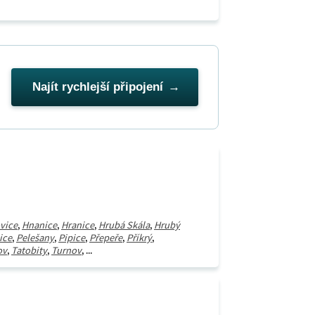
Najít rychlejší připojení
vice
,
Hnanice
,
Hranice
,
Hrubá Skála
,
Hrubý
ice
,
Pelešany
,
Pipice
,
Přepeře
,
Příkrý
,
ov
,
Tatobity
,
Turnov
, ...