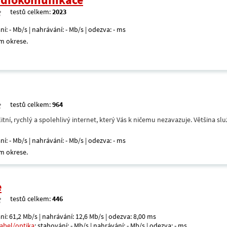
testů celkem:
2023
ní: - Mb/s | nahrávání: - Mb/s | odezva: - ms
m okrese.
testů celkem:
964
itní, rychlý a spolehlivý internet, který Vás k ničemu nezavazuje. Většina s
ní: - Mb/s | nahrávání: - Mb/s | odezva: - ms
m okrese.
e
testů celkem:
446
ní: 61,2 Mb/s | nahrávání: 12,6 Mb/s | odezva: 8,00 ms
kabel/optika
: stahování: - Mb/s | nahrávání: - Mb/s | odezva: - ms