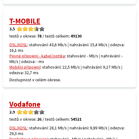
T-MOBILE
3.5
testů v okrese:
78
/ testů celkem:
49130
DSL/ADSL
: stahování: 43,6 Mb/s | nahrávání: 15,4 Mb/s | odezva:
16,1 ms
Pevné připojení - kabel/optika
: stahování: - Mb/s | nahrávání: -
Mb/s | odezva: - ms
Mobilní připojení
: stahování: 22,5 Mb/s | nahrávání: 9,17 Mb/s |
odezva: 32,7 ms
Dostupnost v celém okrese.
Vodafone
2.9
testů v okrese:
26
/ testů celkem:
54521
DSL/ADSL
: stahování: 28,1 Mb/s | nahrávání: 9,99 Mb/s | odezva:
29,3 ms