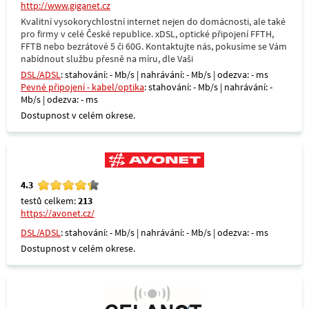
http://www.giganet.cz
Kvalitní vysokorychlostní internet nejen do domácnosti, ale také
pro firmy v celé České republice. xDSL, optické připojení FFTH,
FFTB nebo bezrátové 5 či 60G. Kontaktujte nás, pokusíme se Vám
nabídnout službu přesně na míru, dle Vaši
DSL/ADSL
: stahování: - Mb/s | nahrávání: - Mb/s | odezva: - ms
Pevné připojení - kabel/optika
: stahování: - Mb/s | nahrávání: -
Mb/s | odezva: - ms
Dostupnost v celém okrese.
4.3
testů celkem:
213
https://avonet.cz/
DSL/ADSL
: stahování: - Mb/s | nahrávání: - Mb/s | odezva: - ms
Dostupnost v celém okrese.