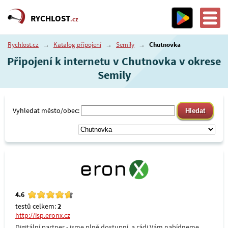
RYCHLOST
.cz
Rychlost.cz
→
Katalog připojení
→
Semily
→
Chutnovka
Připojení k internetu v Chutnovka v okrese
Semily
Vyhledat město/obec:
4.6
testů celkem:
2
http://isp.eronx.cz
Digitální partner - jsme plně dostupní, a rádi Vám nabídneme