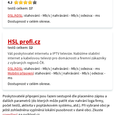
4.2
testů celkem:
17
DSL/ADSL
: stahování: - Mb/s | nahrávání: - Mb/s | odezva: - ms
Dostupnost v celém okrese.
HSL profi.cz
testů celkem:
12
Váš poskytovatel internetu a IPTV televize. Nabízíme stabilní
internet a kabelovou televizi pro domácnosti a firemní zákazníky
z vybraných regionů ČR.
DSL/ADSL
: stahování: - Mb/s | nahrávání: - Mb/s | odezva: - ms
Mobilní připojení
: stahování: - Mb/s | nahrávání: - Mb/s | odezva: -
ms
Dostupnost v celém okrese.
Poskytovatelé připojení jsou řazeni sestupně dle placenéno zápisu a
dalších parametrů (do kterých může patřit stav nahrání loga firmy,
počet testů, aktivita v poptávkovém systému, atd.). Při vybrané obci je
ještě zohledněna vyplněná lokální pusobnost v dané obci. Zkuste
speedtest
na rychlost.cz.