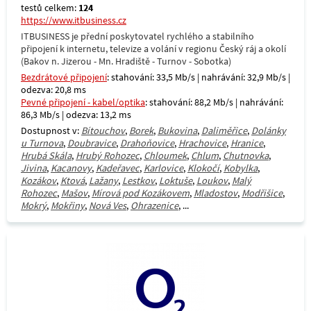
testů celkem:
124
https://www.itbusiness.cz
ITBUSINESS je přední poskytovatel rychlého a stabilního
připojení k internetu, televize a volání v regionu Český ráj a okolí
(Bakov n. Jizerou - Mn. Hradiště - Turnov - Sobotka)
Bezdrátové připojení
: stahování: 33,5 Mb/s | nahrávání: 32,9 Mb/s |
odezva: 20,8 ms
Pevné připojení - kabel/optika
: stahování: 88,2 Mb/s | nahrávání:
86,3 Mb/s | odezva: 13,2 ms
Dostupnost v:
Bítouchov
,
Borek
,
Bukovina
,
Daliměřice
,
Dolánky
u Turnova
,
Doubravice
,
Drahoňovice
,
Hrachovice
,
Hranice
,
Hrubá Skála
,
Hrubý Rohozec
,
Chloumek
,
Chlum
,
Chutnovka
,
Jivina
,
Kacanovy
,
Kadeřavec
,
Karlovice
,
Klokočí
,
Kobylka
,
Kozákov
,
Ktová
,
Lažany
,
Lestkov
,
Loktuše
,
Loukov
,
Malý
Rohozec
,
Mašov
,
Mírová pod Kozákovem
,
Mladostov
,
Modřišice
,
Mokrý
,
Mokřiny
,
Nová Ves
,
Ohrazenice
, ...