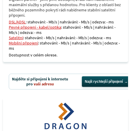
maximální služby s přidanou hodnotou. Pro klienty z oblastí bez
běžného pozemního pokrytí rádi nabídneme stabilní satelitní
připojení.
DSL/ADSL
: stahování: - Mb/s | nahrávání: - Mb/s | odezva: - ms
Pevné připojení - kabel/optika
: stahování: - Mb/s | nahrávání: -
Mb/s | odezva: - ms
Satelitní
: stahování: - Mb/s | nahrávání: - Mb/s | odezva: - ms
Mobilní připojení
: stahování: - Mb/s | nahrávání: - Mb/s | odezva: -
ms
Dostupnost v celém okrese.
Najděte si připojení k internetu
Najít rychlejší připojení
pro
vaši adresu