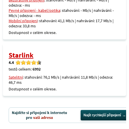
Bezdrátové připojení
: stahování: - Mb/s | nahrávání: - Mb/s |
odezva: - ms
Pevné připojení - kabel/optika
: stahování: - Mb/s | nahrávání: -
Mb/s | odezva: - ms
Mobilní připojení
: stahování: 41,1 Mb/s | nahrávání: 17,7 Mb/s |
odezva: 33,8 ms
Dostupnost v celém okrese.
Starlink
4.4
testů celkem:
6992
Satelitní
: stahování: 76,1 Mb/s | nahrávání: 11,8 Mb/s | odezva:
46,7 ms
Dostupnost v celém okrese.
Najděte si připojení k internetu
Najít rychlejší připojení
pro
vaši adresu