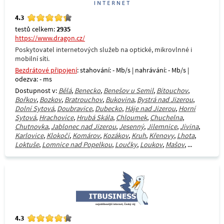
4.3
testů celkem:
2935
https://www.dragon.cz/
Poskytovatel internetových služeb na optické, mikrovlnné i
mobilní síti.
Bezdrátové připojení
: stahování: - Mb/s | nahrávání: - Mb/s |
odezva: - ms
Dostupnost v:
Bělá
,
Benecko
,
Benešov u Semil
,
Bítouchov
,
Bořkov
,
Bozkov
,
Bratrouchov
,
Bukovina
,
Bystrá nad Jizerou
,
Dolní Sytová
,
Doubravice
,
Dubecko
,
Háje nad Jizerou
,
Horní
Sytová
,
Hrachovice
,
Hrubá Skála
,
Chloumek
,
Chuchelna
,
Chutnovka
,
Jablonec nad Jizerou
,
Jesenný
,
Jilemnice
,
Jivina
,
Karlovice
,
Klokočí
,
Komárov
,
Kozákov
,
Kruh
,
Křenovy
,
Lhota
,
Loktuše
,
Lomnice nad Popelkou
,
Loučky
,
Loukov
,
Mašov
, ...
4.3