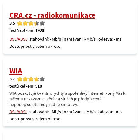
CRA.cz - radiokomunikace
3.5
testů celkem:
1920
DSL/ADSL
: stahování: - Mb/s | nahrávání: - Mb/s | odezva: - ms
Dostupnost v celém okrese.
WIA
3.7
testů celkem:
910
WIA poskytuje kvalitní, rychlý a spolehlivý internet, který Vás k
ničemu nezavazuje. Většina služeb je předplacená,
nepodepisujete tedy žádné smlouvy.
DSL/ADSL
: stahování: - Mb/s | nahrávání: - Mb/s | odezva: - ms
Dostupnost v celém okrese.